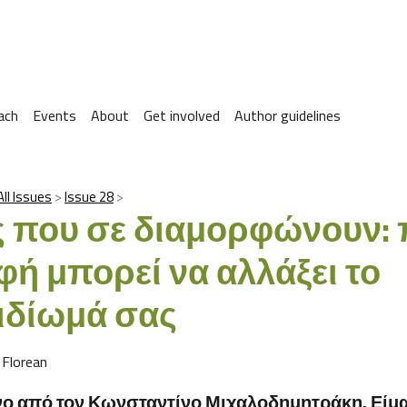
ach
Events
About
Get involved
Author guidelines
All Issues
Issue 28
 που σε διαμορφώνουν: 
φή μπορεί να αλλάξει το
ιδίωμά σας
 Florean
 από τον Κωνσταντίνο Μιχαλοδημητράκη. Είμασ