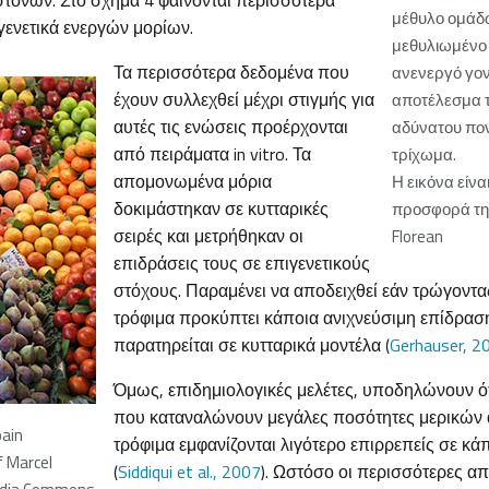
στονών. Στο σχήμα 4 φαίνονται περισσότερα
μέθυλο ομάδω
γενετικά ενεργών μορίων.
μεθυλιωμένο
Τα περισσότερα δεδομένα που
ανενεργό γονί
έχουν συλλεχθεί μέχρι στιγμής για
αποτέλεσμα 
αυτές τις ενώσεις προέρχονται
αδύνατου πον
από πειράματα in vitro. Τα
τρίχωμα.
απομονωμένα μόρια
Η εικόνα είνα
δοκιμάστηκαν σε κυτταρικές
προσφορά της
σειρές και μετρήθηκαν οι
Florean
επιδράσεις τους σε επιγενετικούς
στόχους. Παραμένει να αποδειχθεί εάν τρώγοντας
τρόφιμα προκύπτει κάποια ανιχνεύσιμη επίδρα
παρατηρείται σε κυτταρικά μοντέλα (
Gerhauser, 2
Όμως, επιδημιολογικές μελέτες, υποδηλώνουν ό
που καταναλώνουν μεγάλες ποσότητες μερικών 
pain
τρόφιμα εμφανίζονται λιγότερο επιρρεπείς σε κά
f Marcel
(
Siddiqui et al., 2007
). Ωστόσο οι περισσότερες απ