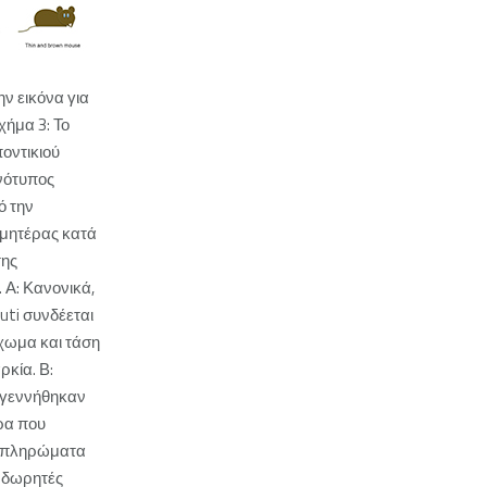
ην εικόνα για
χήμα 3: Το
ποντικιού
ινότυπος
ό την
 μητέρας κατά
της
 Α: Κανονικά,
outi συνδέεται
ίχωμα και τάση
κία. Β:
 γεννήθηκαν
ρα που
μπληρώματα
 δωρητές