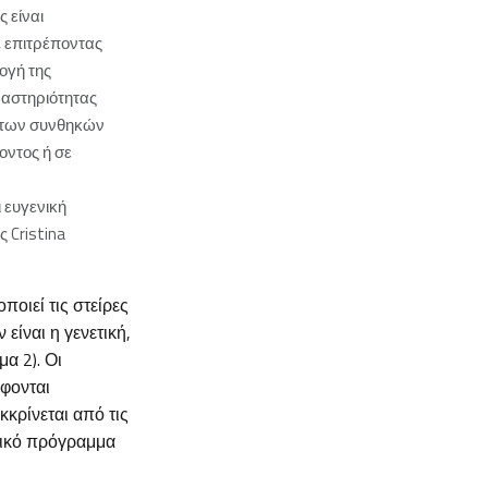
 είναι
, επιτρέποντας
ογή της
ραστηριότητας
 των συνθηκών
οντος ή σε
ι ευγενική
 Cristina
ποιεί τις στείρες
είναι η γενετική,
α 2). Οι
έφονται
κκρίνεται από τις
ετικό πρόγραμμα