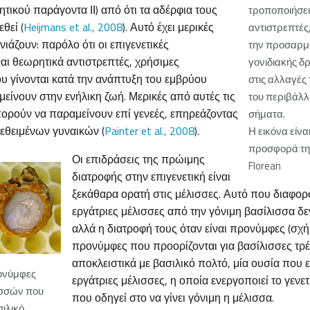
ητικού παράγοντα ΙΙ) από ότι τα αδέρφια τους
τροποποιήσεις
θεί (
Heijmans et al., 2008
). Αυτό έχει μερικές
αντιστρεπτές
ιάζουν: παρόλο ότι οι επιγενετικές
την προσαρμ
αι θεωρητικά αντιστρεπτές, χρήσιμες
γονιδιακής δ
υ γίνονται κατά την ανάπτυξη του εμβρύου
στις αλλαγές
είνουν στην ενήλικη ζωή. Μερικές από αυτές τις
του περιβάλλ
ορούν να παραμείνουν επί γενεές, επηρεάζοντας
σήματα.
τεθειμένων γυναικών (
Painter et al., 2008
).
Η εικόνα είνα
προσφορά της
Οι επιδράσεις της πρώιμης
Florean
διατροφής στην επιγενετική είναι
ξεκάθαρα ορατή στις μέλισσες. Αυτό που διαφορο
εργάτριες μέλισσες από την γόνιμη βασίλισσα δεν 
αλλά η διατροφή τους όταν είναι προνύμφες (σχήμ
προνύμφες που προορίζονται για βασίλισσες τρ
αποκλειστικά με βασιλικό πολτό, μία ουσία που ε
ονύμφες
εργάτριες μέλισσες, η οποία ενεργοποιεί το γεν
ισσών που
που οδηγεί στο να γίνει γόνιμη η μέλισσα.
ιλικό