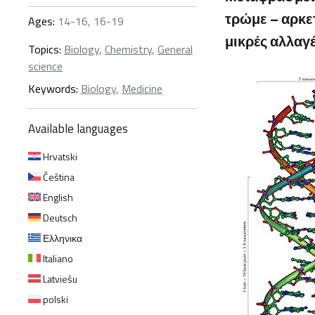
τρώμε – αρκετ
Ages:
14-16, 16-19
μικρές αλλαγ
Topics:
Biology
,
Chemistry
,
General
science
Keywords:
Biology
,
Medicine
Available languages
Hrvatski
Čeština
English
Deutsch
Ελληνικα
Italiano
Latviešu
polski