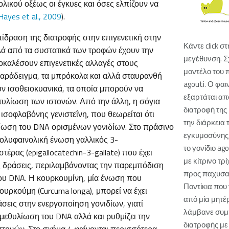
ικού οξέως οι έγκυες και όσες ελπίζουν να
ayes et al., 2009
).
 επίδραση της διατροφής στην επιγενετική στην
Κάντε click στ
λά από τα συστατικά των τροφών έχουν την
μεγέθυνση. Σ
οκαλέσουν επιγενετικές αλλαγές στους
μοντέλο του 
αράδειγμα, τα μπρόκολα και αλλά σταυρανθή
agouti. Ο φα
υν ισοθειοκυανικά, τα οποία μπορούν να
εξαρτάται απ
τυλίωση των ιστονών. Από την άλλη, η σόγια
διατροφή της
ς ισοφλαβόνης γενιστεΐνη, που θεωρείται ότι
την διάρκεια 
λίωση του DNA ορισμένων γονιδίων. Στο πράσινο
εγκυμοσύνης.
πολυφαινολική ένωση γαλλικός 3-
το γονίδιο ag
έρας (epigallocatechin-3-gallate) που έχει
με κίτρινο τρ
ς δράσεις, περιλαμβάνοντας την παρεμπόδιση
προς παχυσαρ
ου DNA. Η κουρκουμίνη, μία ένωση που
Ποντίκια που
ουρκούμη (Curcuma longa), μπορεί να έχει
από μία μητέ
σεις στην ενεργοποίηση γονιδίων, γιατί
λάμβανε συ
μεθυλίωση του DNA αλλά και ρυθμίζει την
διατροφής με