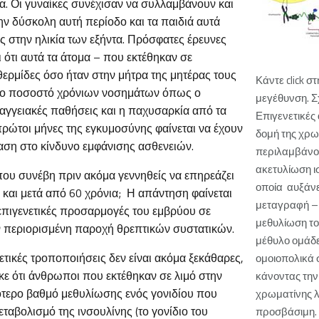
α. Οι γυναίκες συνέχισαν να συλλαμβάνουν και
ην δύσκολη αυτή περίοδο και τα παιδιά αυτά
ες στην ηλικία των εξήντα. Πρόσφατες έρευνες
ότι αυτά τα άτομα – που εκτέθηκαν σε
θερμίδες όσο ήταν στην μήτρα της μητέρας τους
Κάντε click στ
ρο ποσοστό χρόνιων νοσημάτων όπως ο
μεγέθυνση. Σ
ιαγγειακές παθήσεις και η παχυσαρκία από τα
Επιγενετικές
πρώτοι μήνες της εγκυμοσύνης φαίνεται να έχουν
δομή της χρω
ραση στο κίνδυνο εμφάνισης ασθενειών.
περιλαμβάνο
ακετυλίωση ι
που συνέβη πριν ακόμα γεννηθείς να επηρεάζει
οποία αυξάνε
 και μετά από 60 χρόνια; Η απάντηση φαίνεται
μεταγραφή – 
 επιγενετικές προσαρμογές του εμβρύου σε
μεθυλίωση το
 περιορισμένη παροχή θρεπτικών συστατικών.
μέθυλο ομάδε
νετικές τροποποιήσεις δεν είναι ακόμα ξεκάθαρες,
ομοιοπολικά 
ε ότι άνθρωποι που εκτέθηκαν σε λιμό στην
κάνοντας την
ότερο βαθμό μεθυλίωσης ενός γονιδίου που
χρωματίνης λ
εταβολισμό της ινσουλίνης (το γονίδιο του
προσβάσιμη. 