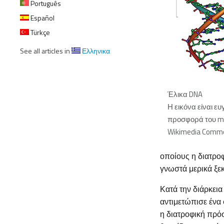
Português
Español
Türkçe
See all articles in
Ελληνικα
Έλικα DNA
Η εικόνα είναι ευ
προσφορά του ms
Wikimedia Comm
οποίους η διατροφ
γνωστά μερικά ξε
Κατά την διάρκεια
αντιμετώπισε ένα 
η διατροφική πρό