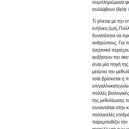
συμπληρώματα φολ
συλλάβουν (δείτε
H
Τι γίνεται με την
ενήλικη ζωή; Πολ
δυνατότητα να πρ
ανθρώπους. Για π
λαχανικά περιέχο
αυξήσουν την ακε
είναι μία πηγή τη
μειώνει την μεθυ
τσάι βρίσκεται η 
επιγαλλοκατεχυλεστ
πολλές βιολογικέ
της μεθυλίωσης τ
συναντάται στην κ
πολλαπλές επιδρά
παρεμποδίζει την 