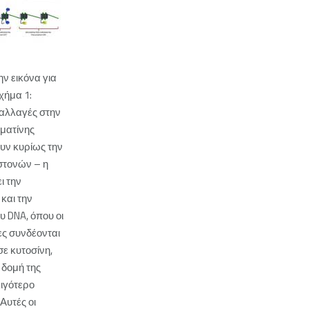
ην εικόνα για
χήμα 1:
 αλλαγές στην
ματίνης
υν κυρίως την
στονών – η
ι την
και την
υ DNA, όπου οι
ς συνδέονται
σε κυτοσίνη,
 δομή της
ιγότερο
Αυτές οι