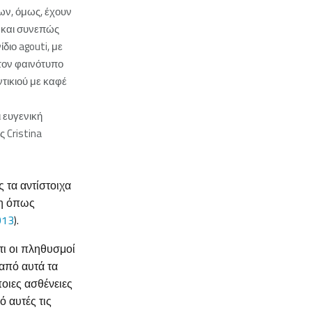
ν, όμως, έχουν
 και συνεπώς
διο agouti, με
τον φαινότυπο
τικιού με καφέ
ι ευγενική
 Cristina
 τα αντίστοιχα
ση όπως
013
).
τι οι πληθυσμοί
από αυτά τα
ποιες ασθένειες
ό αυτές τις