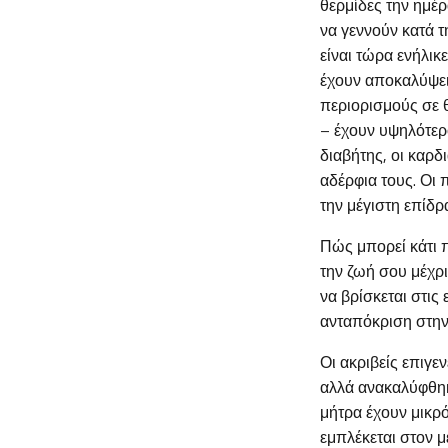
θερμίδες την ημέρ
να γεννούν κατά τ
είναι τώρα ενήλικ
έχουν αποκαλύψει 
περιορισμούς σε 
– έχουν υψηλότε
διαβήτης, οι καρδ
αδέρφια τους. Οι 
την μέγιστη επίδ
Πώς μπορεί κάτι 
την ζωή σου μέχρι
να βρίσκεται στις
ανταπόκριση στην
Οι ακριβείς επιγε
αλλά ανακαλύφθηκ
μήτρα έχουν μικρ
εμπλέκεται στον μ