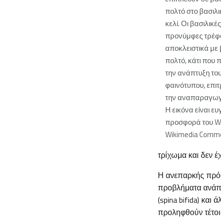
πολτό στο βασιλι
κελί. Οι βασιλικές
προνύμφες τρέφ
αποκλειστικά με 
πολτό, κάτι που 
την ανάπτυξη του
φαινότυπου, επι
την αναπαραγωγ
Η εικόνα είναι ευ
προσφορά του W
Wikimedia Comm
τρίχωμα και δεν έ
Η ανεπαρκής πρόσ
προβλήματα ανάπ
(spina bifida) και
προληφθούν τέτοι