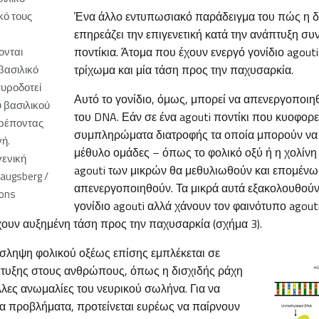
κό τους
Ένα άλλο εντυπωσιακό παράδειγμα του πώς η δ
επηρεάζει την επιγενετική κατά την ανάπτυξη συ
ονται
ποντίκια. Άτομα που έχουν ενεργό γονίδιο agouti
βασιλικό
τρίχωμα και μία τάση προς την παχυσαρκία.
πυροδοτεί
Αυτό το γονίδιο, όμως, μπορεί να απενεργοποιη
 βασιλικού
του DNA. Εάν σε ένα agouti ποντίκι που κυοφορεί
τρέποντας
συμπληρώματα διατροφής τα οποία μπορούν ν
ή.
μέθυλο ομάδες – όπως το φολικό οξύ ή η χολίνη 
γενική
agouti των μικρών θα μεθυλιωθούν και επομένω
augsberg /
απενεργοποιηθούν. Τα μικρά αυτά εξακολουθούν
ons
γονίδιο agouti αλλά χάνουν τον φαινότυπο agout
χουν αυξημένη τάση προς την παχυσαρκία (σχήμα 3).
ληψη φολικού οξέως επίσης εμπλέκεται σε
τυξης στους ανθρώπους, όπως η δισχιδής ράχη
 άλλες ανωμαλίες του νευρικού σωλήνα. Για να
α προβλήματα, προτείνεται ευρέως να παίρνουν