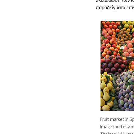
ακετυλίωση των ι
παραδείγματα επι
Fruit market in S
Image courtesy o