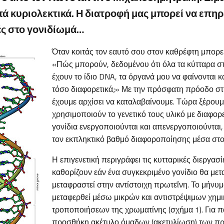
ά κυριολεκτικά. Η διατροφή μας μπορεί να επηρ
ές στο γονιδίωμά…
Όταν κοιτάς τον εαυτό σου στον καθρέφτη μπορε
«Πώς μπορούν, δεδομένου ότι όλα τα κύτταρα 
έχουν το ίδιο DNA, τα όργανά μου να φαίνονται κ
τόσο διαφορετικά;» Με την πρόσφατη πρόοδο στη
έχουμε αρχίσει να καταλαβαίνουμε. Τώρα ξέρουμε
χρησιμοποιούν το γενετικό τους υλικό με διαφορ
γονίδια ενεργοποιούνται και απενεργοποιούνται
τον εκπληκτικό βαθμό διαφοροποίησης μέσα στ
Η επιγενετική περιγράφει τις κυτταρικές διεργασ
καθορίζουν εάν ένα συγκεκριμένο γονίδιο θα μετ
μεταφραστεί στην αντίστοιχη πρωτεΐνη. Το μήνυμ
μεταφερθεί μέσω μικρών και αντιστρέψιμων χημ
τροποποιήσεων της χρωματίνης (σχήμα 1). Για π
προσθήκη ακέτυλο όμαδων (ακετυλίωση) των πρ