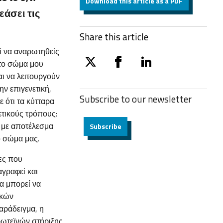
Download this article as a PDF
εάσει τις
Share this article
ί να αναρωτηθείς
στο σώμα μου
twitter
facebook
linkedin
αι να λειτουργούν
ν επιγενετική,
Subscribe to our
newsletter
 ότι τα κύτταρα
ετικούς τρόπους:
, με αποτέλεσμα
Subscribe
ο σώμα μας.
ίες που
αγραφεί και
α μπορεί να
ικών
αράδειγμα, η
ωτεϊνών στήριξης