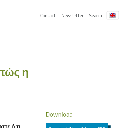
Contact
Newsletter
Search
πώς η
Download
τε ό,τι