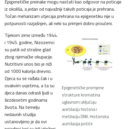
Epigenetičke preinake mogu nastati kao odgovor na poticaje
iz okoliša, a jedan od najvažniji takvih poticaja je prehrana.
Točan mehanizam utjecaja prehrana na epigenetiku nije u
potpunosti razjašnjen, ali neki su primjeri dobro proučeni.
Tijekom zime između 1944.
i 1945. godine, Nizozemci
su patili od strašne glad
zbog njemačke okupacije.
Nutritivni unos bio je niži
od 1000 kalorija dnevno.
Djeca su se rađala čak i u
ovakvim uvjetima, a ta su
Epigenetičke promjene
djeca danas odrasli ljudi u
strukture kromatina
šezdesetim godinama
uglavnom uključuju
života. Na temelju
acetilaciju histona i
nedavnih studija
metilaciju DNK. Histonska
ustanovljeno je da ovi
acetilacija potiče
pojedinci koji su bili izloženi