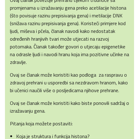
Ovaj članak povezuje prehranu tijekom trudnoće sa
promjenama u izražavanju gena preko acetilacije histona
(što povisuje razinu prepisivanja gena) i metilacije DNK
(snižava razinu prepisivanja gena). Koristeći primjere kod
ljudi, miševa i pčela, članak navodi kako nedostatak
određenih hranjivih tvari može utjecati na razvoj
potomaka. Članak također govori o utjecaju epigenetike
na odrasle ljudi i navodi hranu koja ima pozitivne učinke na
zdravlje.
Ovaj se članak može koristiti kao podloga za raspravu o
zdravoj prehrani u usporedbi sa nezdravom hranom, kako
bi učenici naučili više o posljedicama njihove prehrane.
Ovaj se članak može koristiti kako biste ponovili sadržaj o
izražavanju gena.
Pitanja koja možete postaviti:
Koja je struktura i funkcija histona?