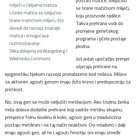
postati matice, isključivo
mliječi u ćelijama matica.
se hrane matičnom mliječi,
Ličinke matica se isključivo
koju proizvode radilice.
hrane matičnom mliječi, što
Takva prehrana vodi do
dovodi do razvoja značajki
promjene genetskog
matica i omogućava
programa i pčela postaje
razmnožavanje.
plodna.
Slika dobijena od:Waugsberg /
Wikimedia Commons
Još jedan upečatljiv primjer
utjecaja prehrane na
epigenetiku tijekom razvoja pronalazimo kod miševa. Miševi
sa aktivnim agouti genom imaju žuto krzno i predispoziciju za
pretilost.
No, ovaj gen se može isključiti metilacijom. Ako trudna ženka
miša dobiva dodatke prehrane koji sadrže metilnu skupinu,
primjerice folnu kiselinu ili kolin, agouti geni u mladuncima
postaju metilirani i na taj način neaktivni. Ovi mladunci i dalji
imaju agouti gen, ali ne i agouti fenotip: oni imaju smeđe