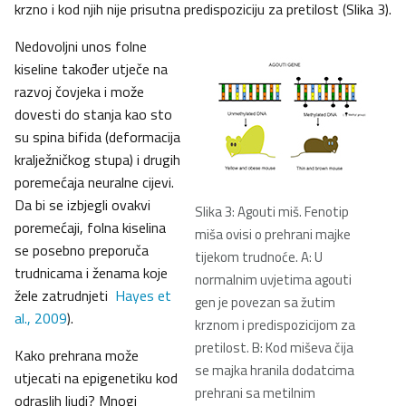
krzno i kod njih nije prisutna predispoziciju za pretilost (Slika 3).
Nedovoljni unos folne
kiseline također utječe na
razvoj čovjeka i može
dovesti do stanja kao sto
su spina bifida (deformacija
kralježničkog stupa) i drugih
poremećaja neuralne cijevi.
Da bi se izbjegli ovakvi
Slika 3: Agouti miš. Fenotip
poremećaji, folna kiselina
miša ovisi o prehrani majke
se posebno preporuča
tijekom trudnoće. A: U
trudnicama i ženama koje
normalnim uvjetima agouti
žele zatrudnjeti
Hayes et
gen je povezan sa žutim
al., 2009
).
krznom i predispozicijom za
pretilost. B: Kod miševa čija
Kako prehrana može
se majka hranila dodatcima
utjecati na epigenetiku kod
prehrani sa metilnim
odraslih ljudi? Mnogi