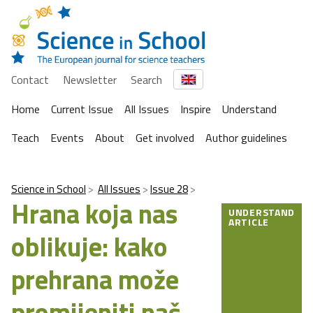
Contact
Newsletter
Search
Home
Current Issue
All Issues
Inspire
Understand
Teach
Events
About
Get involved
Author guidelines
Science in School
All Issues
Issue 28
Hrana koja nas
UNDERSTAND
ARTICLE
oblikuje: kako
prehrana može
promijeniti naš