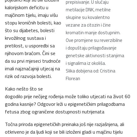
prepisivanje. U slučaju
kalorijskom deficitu u
metilacije DNK, metilne
majčinom tijelu, imaju višu
skupine su kovalentno
stopu kroničnih bolesti, kao
vezane za citozin i čine
što su dijabetes, bolesti
kromatin manje dostupnim.
krvožilnog sustava i
Ove promjene su reverzibilne
pretilost, u usporedbi sa
i dopuštaju prilagođavanje
njihovom braćom. Čini se
genetske aktivnosti stanjima
da su prvi mjeseci trudnoće
i signalima iz okoliša.
imali najznačajniji utjecaj na
Slika dobijena od: Cristina
rizik od razvoja bolesti.
Florean
Kako nešto što se
dogodilo prije nečijeg rođenja može toliko utjecati na život 60
godina kasnije? Odgovor leži u epigenetičkim prilagodbama
fetusa zbog ograničene dostupnosti nutrijenata
Točna priroda epigenetičkih preinaka još nije razjašnjena, ali
otkriveno je da ljudi koji se bili izloženi gladi u majčinu tijelu