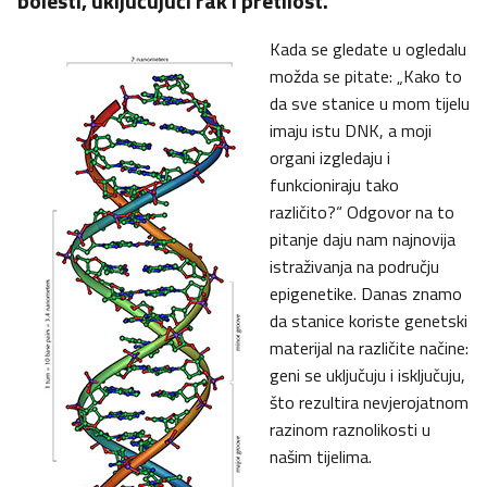
bolesti, uključujući rak i pretilost.
Kada se gledate u ogledalu
možda se pitate: „Kako to
da sve stanice u mom tijelu
imaju istu DNK, a moji
organi izgledaju i
funkcioniraju tako
različito?“ Odgovor na to
pitanje daju nam najnovija
istraživanja na području
epigenetike. Danas znamo
da stanice koriste genetski
materijal na različite načine:
geni se uključuju i isključuju,
što rezultira nevjerojatnom
razinom raznolikosti u
našim tijelima.