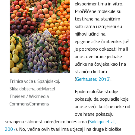
eksperimentima in vitro.
Pročišćene molekule su
testirane na staničnim
kulturama i izmjereni su
njihovi učinci na
epigenetičke čimbenike. Još
je potrebno dokazati ima li
unos ove hrane jednake
učinke na čovjeka kao i na
staničnu kulturu
(
Gerhauser, 2013
).
Tržnica voća u Španjolskoj.
Slika dobijena od:Marcel
Epidemiološke studije
Theisen / Wikimedia
pokazuju da populacije koje
CommonsCommons
unose veće količine neke od
ove hrane pokazuju
smanjenu sklonost određenim bolestima (
Siddiqui et al.,
2007
). No, većina ovih tvari ima utjecaj i na druge biološke