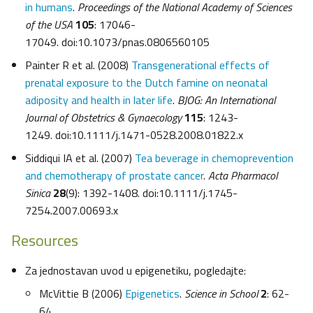
in humans
.
Proceedings of the National Academy of Sciences
of the USA
105
: 17046-
17049. doi:10.1073/pnas.0806560105
Painter R et al. (2008)
Transgenerational effects of
prenatal exposure to the Dutch famine on neonatal
adiposity and health in later life
.
BJOG: An International
Journal of Obstetrics & Gynaecology
115
: 1243-
1249. doi:10.1111/j.1471-0528.2008.01822.x
Siddiqui IA et al. (2007)
Tea beverage in chemoprevention
and chemotherapy of prostate cancer
.
Acta Pharmacol
Sinica
28
(9): 1392-1408. doi:10.1111/j.1745-
7254.2007.00693.x
Resources
Za jednostavan uvod u epigenetiku, pogledajte:
McVittie B (2006)
Epigenetics
.
Science in School
2
: 62-
64.