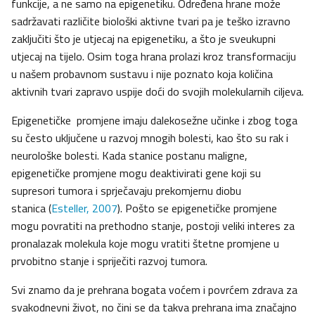
funkcije, a ne samo na epigenetiku. Određena hrane može
sadržavati različite biološki aktivne tvari pa je teško izravno
zaključiti što je utjecaj na epigenetiku, a što je sveukupni
utjecaj na tijelo. Osim toga hrana prolazi kroz transformaciju
u našem probavnom sustavu i nije poznato koja količina
aktivnih tvari zapravo uspije doći do svojih molekularnih ciljeva.
Epigenetičke promjene imaju dalekosežne učinke i zbog toga
su često uključene u razvoj mnogih bolesti, kao što su rak i
neurološke bolesti. Kada stanice postanu maligne,
epigenetičke promjene mogu deaktivirati gene koji su
supresori tumora i sprječavaju prekomjernu diobu
stanica (
Esteller, 2007
). Pošto se epigenetičke promjene
mogu povratiti na prethodno stanje, postoji veliki interes za
pronalazak molekula koje mogu vratiti štetne promjene u
prvobitno stanje i spriječiti razvoj tumora.
Svi znamo da je prehrana bogata voćem i povrćem zdrava za
svakodnevni život, no čini se da takva prehrana ima značajno