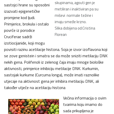
skupinama, agouti gen je
sastojci hrane su sposobni
metiliran i inaktiviran pa su
izazvati epigenetičke
miševi normale težine i
promjene kod ljudi.
imaju smeđe krzno.
Primjerice, brokula i ostalo
Slika dobijena od:Cristina
povrće iz porodice
Florean
Cruciferae sadrži
izotiocijanide, koji mogu
povisiti razinu acetilacije histona. Soja je izvor izoflavona koji
se zove genistein i smatra se da može sniziti metilaciju DNK
nekih gena. Polifenoli iz zelenog čaja imaju mnoge biološke
aktivnosti, primjerice inhibiciju metilacije DNK. Kurkumin,
sastojak kurkume (Curcuma longa), može imati raznolike
utjecaje na aktivnost gena jer inhibira metilaciju DNK, ali
također utječe na acetilaciju histona
Većina informacija o ovim
tvarima koju imamo do
sada prikupljena je