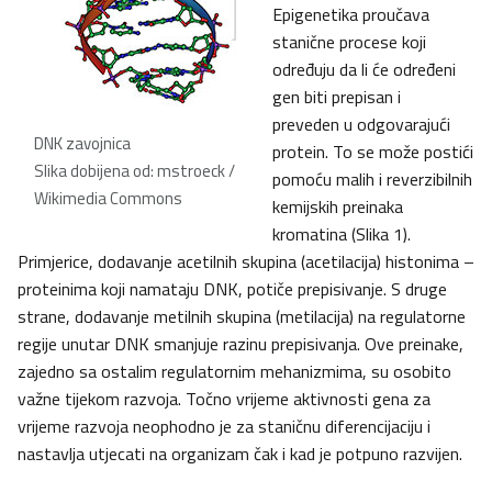
Epigenetika proučava
stanične procese koji
određuju da li će određeni
gen biti prepisan i
preveden u odgovarajući
DNK zavojnica
protein. To se može postići
Slika dobijena od: mstroeck /
pomoću malih i reverzibilnih
Wikimedia Commons
kemijskih preinaka
kromatina (Slika 1).
Primjerice, dodavanje acetilnih skupina (acetilacija) histonima –
proteinima koji namataju DNK, potiče prepisivanje. S druge
strane, dodavanje metilnih skupina (metilacija) na regulatorne
regije unutar DNK smanjuje razinu prepisivanja. Ove preinake,
zajedno sa ostalim regulatornim mehanizmima, su osobito
važne tijekom razvoja. Točno vrijeme aktivnosti gena za
vrijeme razvoja neophodno je za staničnu diferencijaciju i
nastavlja utjecati na organizam čak i kad je potpuno razvijen.