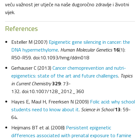
veću važnost jer utječe na naše dugoročno zdravlje i životni
vijek.
References
Esteller M (2007)
Epigenetic gene silencing in cancer: the
DNA hypermethylome
.
Human Molecular Genetics
16
(1):
R50-R59. doi:10.1093/hmg/ddm018
Gerhauser C (2013)
Cancer chemoprevention and nutri-
epigenetics: state of the art and future challenges
.
Topics
in Current Chemistry
329
: 73-
132. doi:10.1007/128_2012_360
Hayes E, Maul H, Freerksen N (2009)
Folic acid: why school
students need to know about it
.
Science in School
13
: 59-
64.
Heijmans BT et al. (2008)
Persistent epigenetic
differences associated with prenatal exposure to famine