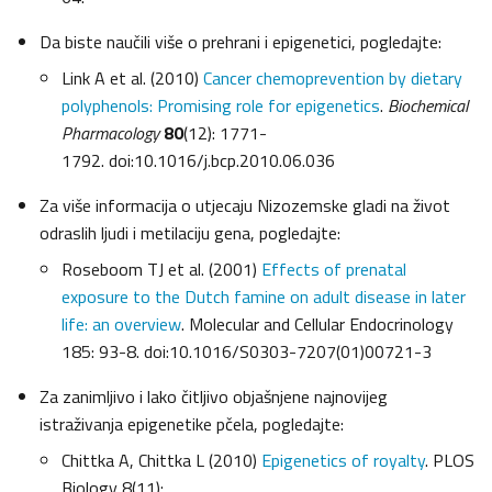
Da biste naučili više o prehrani i epigenetici, pogledajte:
Link A et al. (2010)
Cancer chemoprevention by dietary
polyphenols: Promising role for epigenetics
.
Biochemical
Pharmacology
80
(12): 1771-
1792. doi:10.1016/j.bcp.2010.06.036
Za više informacija o utjecaju Nizozemske gladi na život
odraslih ljudi i metilaciju gena, pogledajte:
Roseboom TJ et al. (2001)
Effects of prenatal
exposure to the Dutch famine on adult disease in later
life: an overview
. Molecular and Cellular Endocrinology
185: 93-8. doi:10.1016/S0303-7207(01)00721-3
Za zanimljivo i lako čitljivo objašnjene najnovijeg
istraživanja epigenetike pčela, pogledajte:
Chittka A, Chittka L (2010)
Epigenetics of royalty
. PLOS
Biology 8(11):