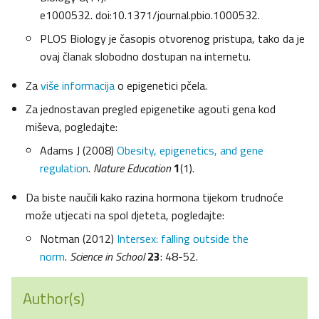
e1000532. doi:10.1371/journal.pbio.1000532.
PLOS Biology je časopis otvorenog pristupa, tako da je
ovaj članak slobodno dostupan na internetu.
Za
više informacija
o epigenetici pčela.
Za jednostavan pregled epigenetike agouti gena kod
miševa, pogledajte:
Adams J (2008)
Obesity, epigenetics, and gene
regulation
.
Nature Education
1
(1).
Da biste naučili kako razina hormona tijekom trudnoće
može utjecati na spol djeteta, pogledajte:
Notman (2012)
Intersex: falling outside the
norm
.
Science in School
23
: 48-52.
Author(s)