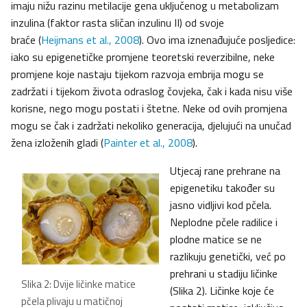
imaju nižu razinu metilacije gena uključenog u metabolizam
inzulina (faktor rasta sličan inzulinu II) od svoje
braće (
Heijmans et al., 2008
). Ovo ima iznenađujuće posljedice:
iako su epigenetičke promjene teoretski reverzibilne, neke
promjene koje nastaju tijekom razvoja embrija mogu se
zadržati i tijekom života odraslog čovjeka, čak i kada nisu više
korisne, nego mogu postati i štetne. Neke od ovih promjena
mogu se čak i zadržati nekoliko generacija, djelujući na unučad
žena izloženih gladi (
Painter et al., 2008
).
Utjecaj rane prehrane na
epigenetiku također su
jasno vidljivi kod pčela.
Neplodne pčele radilice i
plodne matice se ne
razlikuju genetički, već po
prehrani u stadiju ličinke
Slika 2: Dvije ličinke matice
(Slika 2). Ličinke koje će
pčela plivaju u matičnoj