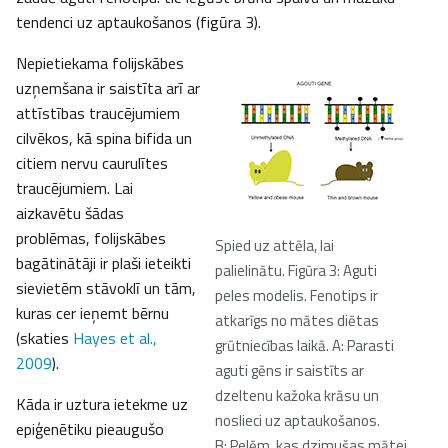
tendenci uz aptaukošanos (figūra 3).
Nepietiekama folijskābes
uzņemšana ir saistīta arī ar
attīstības traucējumiem
cilvēkos, kā spina bifida un
citiem nervu caurulītes
traucējumiem. Lai
aizkavētu šādas
problēmas, folijskābes
Spied uz attēla, lai
bagātinātāji ir plaši ieteikti
palielinātu. Figūra 3: Aguti
sievietēm stāvoklī un tām,
peles modelis. Fenotips ir
kuras cer ieņemt bērnu
atkarīgs no mātes diētas
(skaties
Hayes et al.,
grūtniecības laikā. A: Parasti
2009
).
aguti gēns ir saistīts ar
dzeltenu kažoka krāsu un
Kāda ir uztura ietekme uz
noslieci uz aptaukošanos.
epiģenētiku pieaugušo
B: Pelēm, kas dzimušas mātei