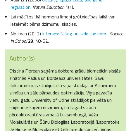
regulation
.
Nature Education
1
(1).
Lai mācītos, kā hormonu līmeņi grūtniecības laikā var
ietekmēt bērna dzimumu, skaties:
Notman (2012)
Intersex: falling outside the norm
.
Science
in School
23
: 48-52.
Author(s)
Cristina Florean saņēma doktora grādu biomedicīniskajās
zinātnēs Padua un Bordeauz universitātēs. Savu
doktorantūras studiju laikā viņa strādāja ar Alcheimera
slimību un zāļu pārbaudes optimizāciju. Viņa pavadīja
vienu gadu University of Udine strādājot pie vēža un
epiģenētiskajiem enzīmiem, un tagad strādā
pēcdoktorantūras amatā Luksemburgā, Vēža
Molekulārās un Šūnu Bioloģijas Laboratorijā (Laboratoire
de Biologie Moleculaire et Cellulaire du Cancer). Viņas