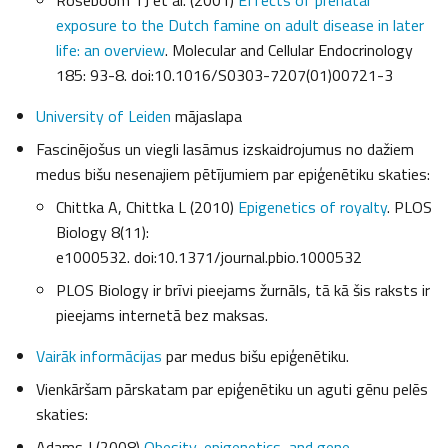
Roseboom TJ et al. (2001)
Effects of prenatal
exposure to the Dutch famine on adult disease in later
life: an overview
. Molecular and Cellular Endocrinology
185: 93-8. doi:10.1016/S0303-7207(01)00721-3
University of Leiden
mājaslapa
Fascinējošus un viegli lasāmus izskaidrojumus no dažiem
medus bišu nesenajiem pētījumiem par epiģenētiku skaties:
Chittka A, Chittka L (2010)
Epigenetics of royalty
. PLOS
Biology 8(11):
e1000532. doi:10.1371/journal.pbio.1000532
PLOS Biology ir brīvi pieejams žurnāls, tā kā šis raksts ir
pieejams internetā bez maksas.
Vairāk informācijas
par medus bišu epiģenētiku.
Vienkāršam pārskatam par epiģenētiku un aguti gēnu pelēs
skaties:
Adams J (2008)
Obesity, epigenetics, and gene