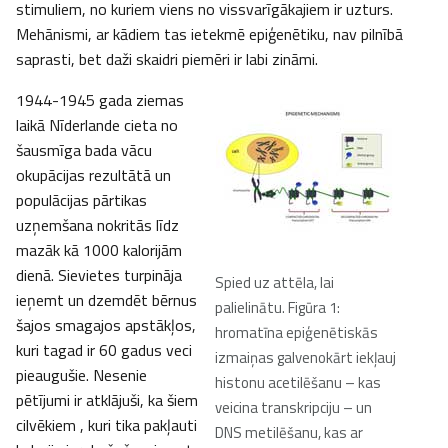
stimuliem, no kuriem viens no vissvarīgākajiem ir uzturs.
Mehānismi, ar kādiem tas ietekmē epiģenētiku, nav pilnībā
saprasti, bet daži skaidri piemēri ir labi zināmi.
1944-1945 gada ziemas
laikā Nīderlande cieta no
šausmīga bada vācu
okupācijas rezultātā un
populācijas pārtikas
uzņemšana nokritās līdz
mazāk kā 1000 kalorijām
dienā. Sievietes turpināja
Spied uz attēla, lai
ieņemt un dzemdēt bērnus
palielinātu. Figūra 1:
šajos smagajos apstākļos,
hromatīna epiģenētiskās
kuri tagad ir 60 gadus veci
izmaiņas galvenokārt iekļauj
pieaugušie. Nesenie
histonu acetilēšanu – kas
pētījumi ir atklājuši, ka šiem
veicina transkripciju – un
cilvēkiem , kuri tika pakļauti
DNS metilēšanu, kas ar