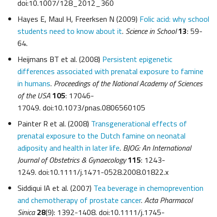
doi:10.1007/128_2012_360
Hayes E, Maul H, Freerksen N (2009)
Folic acid: why school
students need to know about it
.
Science in School
13
: 59-
64.
Heijmans BT et al. (2008)
Persistent epigenetic
differences associated with prenatal exposure to famine
in humans
.
Proceedings of the National Academy of Sciences
of the USA
105
: 17046-
17049. doi:10.1073/pnas.0806560105
Painter R et al. (2008)
Transgenerational effects of
prenatal exposure to the Dutch famine on neonatal
adiposity and health in later life
.
BJOG: An International
Journal of Obstetrics & Gynaecology
115
: 1243-
1249. doi:10.1111/j.1471-0528.2008.01822.x
Siddiqui IA et al. (2007)
Tea beverage in chemoprevention
and chemotherapy of prostate cancer
.
Acta Pharmacol
Sinica
28
(9): 1392-1408. doi:10.1111/j.1745-