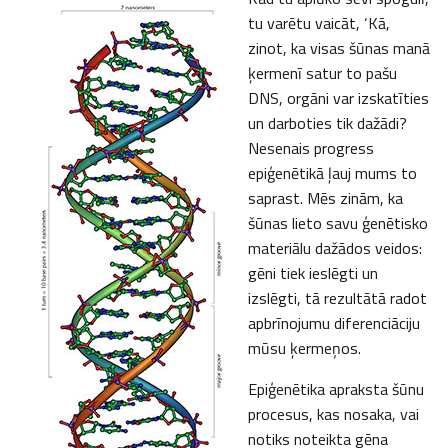
tu varētu vaicāt, ‘Kā,
zinot, ka visas šūnas manā
ķermenī satur to pašu
DNS, orgāni var izskatīties
un darboties tik dažādi?
Nesenais progress
epiģenētikā ļauj mums to
saprast. Mēs zinām, ka
šūnas lieto savu ģenētisko
materiālu dažādos veidos:
gēni tiek ieslēgti un
izslēgti, tā rezultātā radot
apbrīnojumu diferenciāciju
mūsu ķermeņos.
Epiģenētika apraksta šūnu
procesus, kas nosaka, vai
notiks noteikta gēna