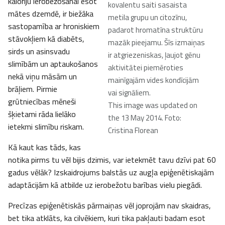
kaloriju ierobežošanai esot
kovalentu saiti sasaista
mātes dzemdē, ir biežāka
metila grupu un citozīnu,
sastopamība ar hroniskiem
padarot hromatīna struktūru
stāvokļiem kā diabēts,
mazāk pieejamu. Šīs izmaiņas
sirds un asinsvadu
ir atgriezeniskas, ļaujot gēnu
slimībām un aptaukošanos
aktivitātei piemēroties
nekā viņu māsām un
mainīgajām vides kondīcijām
brāļiem. Pirmie
vai signāliem.
grūtniecības mēneši
This image was updated on
šķietami rāda lielāko
the 13 May 2014. Foto:
ietekmi slimību riskam.
Cristina Florean
Kā kaut kas tāds, kas
notika pirms tu vēl bijis dzimis, var ietekmēt tavu dzīvi pat 60
gadus vēlāk? Izskaidrojums balstās uz augļa epiģenētiskajām
adaptācijām kā atbilde uz ierobežotu barības vielu piegādi.
Precīzas epiģenētiskās pārmaiņas vēl joprojām nav skaidras,
bet tika atklāts, ka cilvēkiem, kuri tika pakļauti badam esot