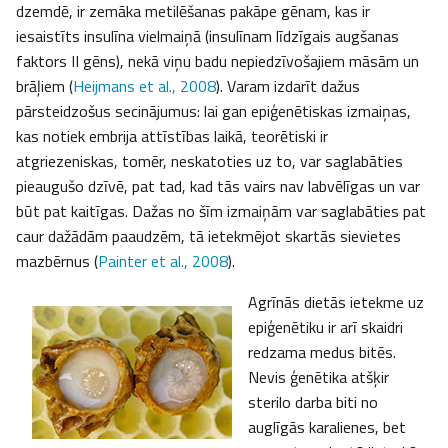
dzemdē, ir zemāka metilēšanas pakāpe gēnam, kas ir
iesaistīts insulīna vielmaiņā (insulīnam līdzīgais augšanas
faktors II gēns), nekā viņu badu nepiedzīvošajiem māsām un
brāļiem (
Heijmans et al., 2008
). Varam izdarīt dažus
pārsteidzošus secinājumus: lai gan epiģenētiskas izmaiņas,
kas notiek embrija attīstības laikā, teorētiski ir
atgriezeniskas, tomēr, neskatoties uz to, var saglabāties
pieaugušo dzīvē, pat tad, kad tās vairs nav labvēlīgas un var
būt pat kaitīgas. Dažas no šīm izmaiņām var saglabāties pat
caur dažādām paaudzēm, tā ietekmējot skartās sievietes
mazbērnus (
Painter et al., 2008
).
Agrīnās dietās ietekme uz
epiģenētiku ir arī skaidri
redzama medus bitēs.
Nevis ģenētika atšķir
sterilo darba biti no
auglīgās karalienes, bet