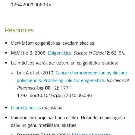
7254.2007.00693.x
Resources
Vienkāršam epiģenētikas ievadam skaties:
McVittie B (2006)
Epigenetics
.
Science in School
2
: 62-64.
Lai mācītos vairāk par uzturu un epiģenētiku, skaties:
Link A et al. (2010)
Cancer chemoprevention by dietary
polyphenols: Promising role for epigenetics
.
Biochemical
Pharmacology
80
(12): 1771-
1792. doi:10.1016/j.bcp.2010.06.036
Learn Genetics
mājaslapa.
Vairāk informāciju par bada efektu Holandē uz pieaugušo
dzīvi un gēnu metilēšanu skaties: