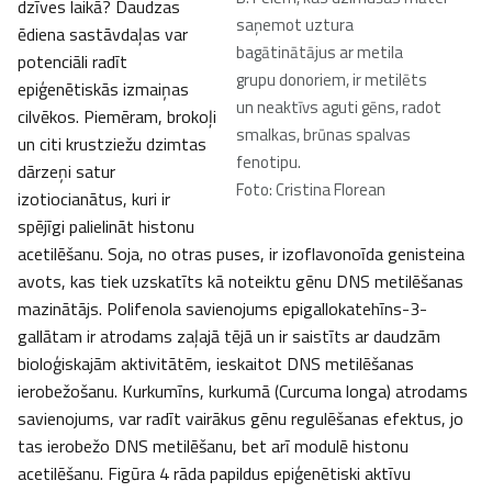
dzīves laikā? Daudzas
saņemot uztura
ēdiena sastāvdaļas var
bagātinātājus ar metila
potenciāli radīt
grupu donoriem, ir metilēts
epiģenētiskās izmaiņas
un neaktīvs aguti gēns, radot
cilvēkos. Piemēram, brokoļi
smalkas, brūnas spalvas
un citi krustziežu dzimtas
fenotipu.
dārzeņi satur
Foto: Cristina Florean
izotiocianātus, kuri ir
spējīgi palielināt histonu
acetilēšanu. Soja, no otras puses, ir izoflavonoīda genisteina
avots, kas tiek uzskatīts kā noteiktu gēnu DNS metilēšanas
mazinātājs. Polifenola savienojums epigallokatehīns-3-
gallātam ir atrodams zaļajā tējā un ir saistīts ar daudzām
bioloģiskajām aktivitātēm, ieskaitot DNS metilēšanas
ierobežošanu. Kurkumīns, kurkumā (Curcuma longa) atrodams
savienojums, var radīt vairākus gēnu regulēšanas efektus, jo
tas ierobežo DNS metilēšanu, bet arī modulē histonu
acetilēšanu. Figūra 4 rāda papildus epiģenētiski aktīvu