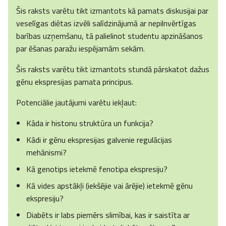
Šis raksts varētu tikt izmantots kā pamats diskusijai par
veselīgas diētas izvēli salīdzinājumā ar nepilnvērtīgas
barības uzņemšanu, tā palielinot studentu apzināšanos
par ēšanas paražu iespējamām sekām.
Šis raksts varētu tikt izmantots stundā pārskatot dažus
gēnu ekspresijas pamata principus.
Potenciālie jautājumi varētu iekļaut:
Kāda ir histonu struktūra un funkcija?
Kādi ir gēnu ekspresijas galvenie regulācijas
mehānismi?
Kā genotips ietekmē fenotipa ekspresiju?
Kā vides apstākļi (iekšējie vai ārējie) ietekmē gēnu
ekspresiju?
Diabēts ir labs piemērs slimībai, kas ir saistīta ar