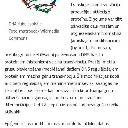
transkripcija un translācija
producējot attiecīgo
proteīnu. Ziņojums var tikt
DNA dubultspirāle
pārvadīts caur mazām un
Foto: mstroeck / Wikimedia
atgriezeniskām hromatīna
Commons
ķīmiskajām modifikācijām
(figūra 1). Piemēram,
acetila grupu (acetilēšana) pievienošana DNS balsta
proteīniem (histoniem) veicina transkripciju. Pretēji, metila
grupu pievienošana (metilēšana) dažiem DNS regulējošajiem
proteīniem mazina gēnu transkripciju. Šīs modifikācijas kopā
ar citiem regulējošajiem mehānismiem ir sevišķi svarīgas ne
tikai attīstības laikā – kad precīza laika koordinācija gēnu
aktivēšanai ir izšķiroša, lai nodrošinātu precīzu šūnu
diferenciāciju – bet tā turpina ietekmēt arī pieauguša cilvēka
stāvokli.
Epiģenētiskās modifikācijas var notikt kā atbilde dabas