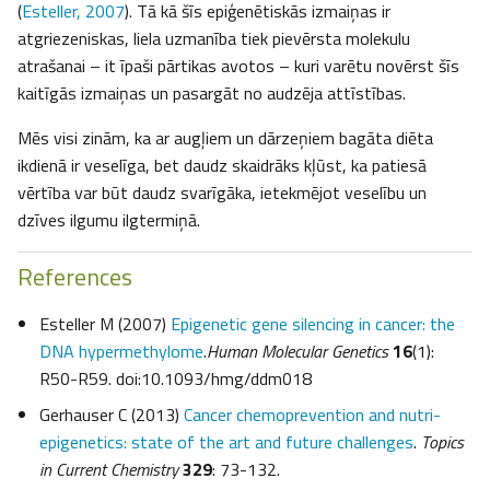
(
Esteller, 2007
). Tā kā šīs epiģenētiskās izmaiņas ir
atgriezeniskas, liela uzmanība tiek pievērsta molekulu
atrašanai – it īpaši pārtikas avotos – kuri varētu novērst šīs
kaitīgās izmaiņas un pasargāt no audzēja attīstības.
Mēs visi zinām, ka ar augļiem un dārzeņiem bagāta diēta
ikdienā ir veselīga, bet daudz skaidrāks kļūst, ka patiesā
vērtība var būt daudz svarīgāka, ietekmējot veselību un
dzīves ilgumu ilgtermiņā.
References
Esteller M (2007)
Epigenetic gene silencing in cancer: the
DNA hypermethylome
.
Human Molecular Genetics
16
(1):
R50-R59. doi:10.1093/hmg/ddm018
Gerhauser C (2013)
Cancer chemoprevention and nutri-
epigenetics: state of the art and future challenges
.
Topics
in Current Chemistry
329
: 73-132.