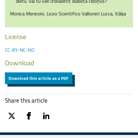
diētu. Vai tu vari izskaidrot diabēta cēloņus?
Monica Menesini, Liceo Scientifico Vallisneri Lucca, Itālija
License
CC-BY-NC-ND
Download
Download this article as a PDF
Share this article
twitter
facebook
linkedin