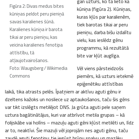
gan uzturs, ko tā lieto kā
Figūra 2: Divas medus bites
kūniņa (figūra 2). Kūniņas,
kūniņas peldot peru pieniņā
kuras kļūs par karalienēm,
savas karalienes šūnā.
tiek barotas tikai ar peru
Karalienes kūniņa ir barota
pieniņu, darba bišu izdalītu
tikai ar peru pieniņu, kas
vielu, kas ieslēdz gēnu
veicina karalienes fenotipa
programmu, kā rezultātā
attīstību, tā
bite var kļūt auglīga.
atļaujotvairošanos.
Foto: Waugsberg / Wikimedia
Vēl viens pārsteidzošs
Commons
piemērs, kā uzturs ietekmē
epiģenētiku attīstības
laikā, tika atrasts pelēs. Īpatņiem ar aktīvu aguti gēnu ir
dzeltens kažoks un nosliece uz aptaukošanos, taču šis gēns
var tikt izslēgts metilējot DNS. Ja grūta aguti pele saņem
uztura bagātinātājus, kuri var atbrīvot metila grupas – kā
folijskābe vai holīns – mazuļu aguti gēni kļūst metilēti un, līdz
ar to, neaktīvi. Šie mazuļi vēl joprojām nes aguti gēnu, taču
zaudē aguti fenotipu: tie iegūst brūnu spalvu un mazāku