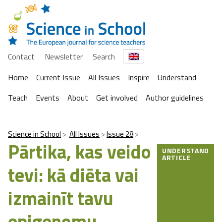
Contact
Newsletter
Search
Home
Current Issue
All Issues
Inspire
Understand
Teach
Events
About
Get involved
Author guidelines
Science in School
All Issues
Issue 28
Pārtika, kas veido
UNDERSTAND
ARTICLE
tevi: kā diēta vai
izmainīt tavu
epigenomu