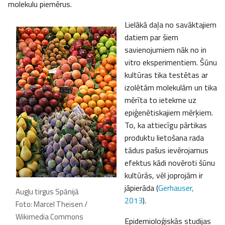
molekulu piemērus.
Lielākā daļa no savāktajiem
datiem par šiem
savienojumiem nāk no in
vitro eksperimentiem. Šūnu
kultūras tika testētas ar
izolētām molekulām un tika
mērīta to ietekme uz
epiģenētiskajiem mērķiem.
To, ka attiecīgu pārtikas
produktu lietošana rada
tādus pašus ievērojamus
efektus kādi novēroti šūnu
kultūrās, vēl joprojām ir
jāpierāda (
Gerhauser,
Augļu tirgus Spānijā
2013
).
Foto: Marcel Theisen /
Wikimedia Commons
Epidemioloģiskās studijas