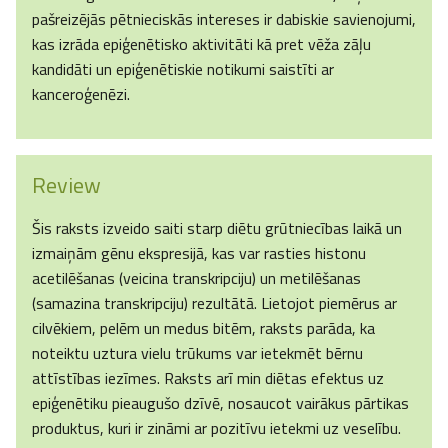
pašreizējās pētnieciskās intereses ir dabiskie savienojumi,
kas izrāda epiģenētisko aktivitāti kā pret vēža zāļu
kandidāti un epiģenētiskie notikumi saistīti ar
kanceroģenēzi.
Review
Šis raksts izveido saiti starp diētu grūtniecības laikā un
izmaiņām gēnu ekspresijā, kas var rasties histonu
acetilēšanas (veicina transkripciju) un metilēšanas
(samazina transkripciju) rezultātā. Lietojot piemērus ar
cilvēkiem, pelēm un medus bitēm, raksts parāda, ka
noteiktu uztura vielu trūkums var ietekmēt bērnu
attīstības iezīmes. Raksts arī min diētas efektus uz
epiģenētiku pieaugušo dzīvē, nosaucot vairākus pārtikas
produktus, kuri ir zināmi ar pozitīvu ietekmi uz veselību.