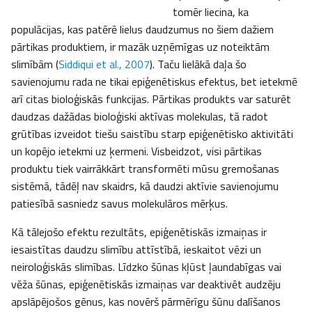
tomēr liecina, ka
populācijas, kas patērē lielus daudzumus no šiem dažiem
pārtikas produktiem, ir mazāk uzņēmīgas uz noteiktām
slimībām (
Siddiqui et al., 2007
). Taču lielākā daļa šo
savienojumu rada ne tikai epiģenētiskus efektus, bet ietekmē
arī citas bioloģiskās funkcijas. Pārtikas produkts var saturēt
daudzas dažādas bioloģiski aktīvas molekulas, tā radot
grūtības izveidot tiešu saistību starp epiģenētisko aktivitāti
un kopējo ietekmi uz ķermeni. Visbeidzot, visi pārtikas
produktu tiek vairrākkārt transformēti mūsu gremošanas
sistēmā, tādēļ nav skaidrs, kā daudzi aktīvie savienojumu
patiesībā sasniedz savus molekulāros mērķus.
Kā tālejošo efektu rezultāts, epiģenētiskās izmaiņas ir
iesaistītas daudzu slimību attīstībā, ieskaitot vēzi un
neiroloģiskās slimības. Līdzko šūnas kļūst ļaundabīgas vai
vēža šūnas, epiģenētiskās izmaiņas var deaktivēt audzēju
apslāpējošos gēnus, kas novērš pārmērīgu šūnu dalīšanos