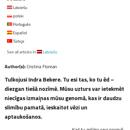
Latviešu
polski
Português
Español
Türkçe
See all articles in
Latviešu
Author(s):
Cristina Florean
Tulkojusi Indra Bekere. Tu esi tas, ko tu ēd –
diezgan tiešā nozīmē. Mūsu uzturs var ietekmēt
niecīgas izmaiņas mūsu genomā, kas ir daudzu
slimību pamatā, ieskaitot vēzi un
aptaukošanos.
Kad tu aplūko sevi spogulī,