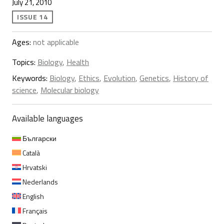
July 21, 2010
ISSUE 14
Ages:
not applicable
Topics:
Biology
,
Health
Keywords:
Biology
,
Ethics
,
Evolution
,
Genetics
,
History of
science
,
Molecular biology
Available languages
Български
Català
Hrvatski
Nederlands
English
Français