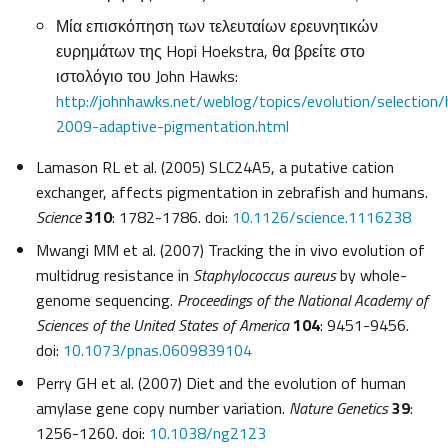
Μία επισκόπηση των τελευταίων ερευνητικών
ευρημάτων της Hopi Hoekstra, θα βρείτε στο
ιστολόγιο του John Hawks:
http://johnhawks.net/weblog/topics/evolution/selection/
2009-adaptive-pigmentation.html
Lamason RL et al. (2005) SLC24A5, a putative cation
exchanger, affects pigmentation in zebrafish and humans.
Science
310
: 1782-1786. doi:
10.1126/science.1116238
Mwangi MM et al. (2007) Tracking the in vivo evolution of
multidrug resistance in
Staphylococcus aureus
by whole-
genome sequencing.
Proceedings of the National Academy of
Sciences of the United States of America
104
: 9451-9456.
doi:
10.1073/pnas.0609839104
Perry GH et al. (2007) Diet and the evolution of human
amylase gene copy number variation.
Nature Genetics
39
:
1256-1260. doi:
10.1038/ng2123