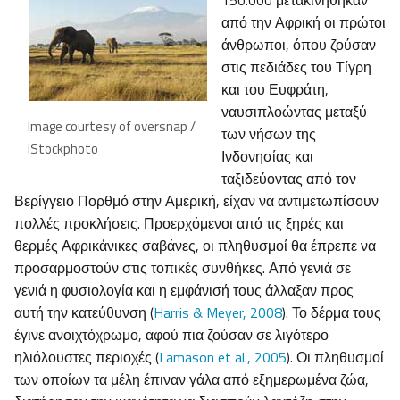
150.000 μετακινήθηκαν
από την Αφρική οι πρώτοι
άνθρωποι, όπου ζούσαν
στις πεδιάδες του Τίγρη
και του Ευφράτη,
ναυσιπλοώντας μεταξύ
Image courtesy of oversnap /
των νήσων της
iStockphoto
Ινδονησίας και
ταξιδεύοντας από τον
Βερίγγειο Πορθμό στην Αμερική, είχαν να αντιμετωπίσουν
πολλές προκλήσεις. Προερχόμενοι από τις ξηρές και
θερμές Αφρικάνικες σαβάνες, οι πληθυσμοί θα έπρεπε να
προσαρμοστούν στις τοπικές συνθήκες. Από γενιά σε
γενιά η φυσιολογία και η εμφάνισή τους άλλαξαν προς
αυτή την κατεύθυνση (
Harris & Meyer, 2008
). Το δέρμα τους
έγινε ανοιχτόχρωμο, αφού πια ζούσαν σε λιγότερο
ηλιόλουστες περιοχές (
Lamason et al., 2005
). Οι πληθυσμοί
των οποίων τα μέλη έπιναν γάλα από εξημερωμένα ζώα,