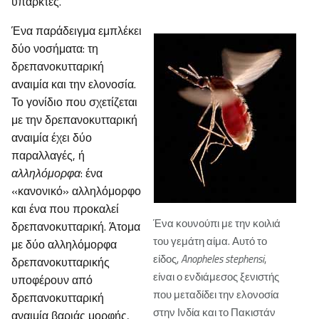
υπαρκτές.
Ένα παράδειγμα εμπλέκει
δύο νοσήματα: τη
δρεπανοκυτταρική
αναιμία και την ελονοσία.
Το γονίδιο που σχετίζεται
με την δρεπανοκυτταρική
αναιμία έχει δύο
παραλλαγές, ή
αλληλόμορφα
: ένα
«κανονικό» αλληλόμορφο
και ένα που προκαλεί
Ένα κουνούπι με την κοιλιά
δρεπανοκυτταρική. Άτομα
του γεμάτη αίμα. Αυτό το
με δύο αλληλόμορφα
είδος,
Anopheles stephensi
,
δρεπανοκυτταρικής
είναι ο ενδιάμεσος ξενιστής
υποφέρουν από
που μεταδίδει την ελονοσία
δρεπανοκυτταρική
στην Ινδία και το Πακιστάν
αναιμία βαριάς μορφής,