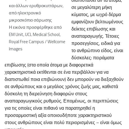
διαπιστωθεί αν τα άτομα,
και άλλων ερυθροκυττάρων,
σε μεγαλύτερη μήκη
από ηλεκτρονικό
κύματος, με ωχρό δέρμα
μικροσκόπιο σάρωσης
εμφανίζουν βελτιωμένους
Η εικόνα προσφέρθηκε από
δείκτες επιβίωσης και
EM Unit, UCL Medical School,
αναπαραγωγής. Τέτοιες
Royal Free Campus / Wellcome
προσεγγίσεις, ειδικά για
Images
το ανθρώπινο είδος, είναι
δύσκολες: πειράματα
επιβίωσης (στα οποία άτομα με διαφορετικά
χαρακτηριστικά εκτίθενται σε ένα περιβάλλον για να
διαπιστωθεί ποια επιβιώνουν) δεν μπορούν να διεξαχθούν
σε ανθρώπους και ο μεγάλος χρόνος ζωής μας, καθιστά
δύσκολη τη διερεύνηση διαφορών στους
αναπαραγωγικούς ρυθμούς. Επομένως, οι περιπτώσεις
για τις οποίες είναι πιθανό να παρατηρηθεί η
προσαρμοστική αξία οποιουδήποτε χαρακτηριστικού
στους ανθρώπους είναι πολύ περιορισμένες – είναι όμως