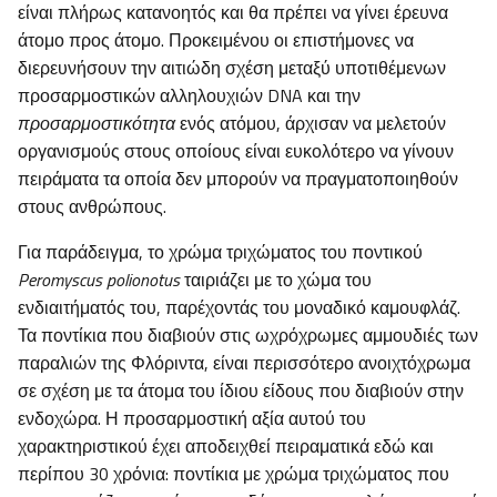
είναι πλήρως κατανοητός και θα πρέπει να γίνει έρευνα
άτομο προς άτομο. Προκειμένου οι επιστήμονες να
διερευνήσουν την αιτιώδη σχέση μεταξύ υποτιθέμενων
προσαρμοστικών αλληλουχιών DNA και την
προσαρμοστικότητα
ενός ατόμου, άρχισαν να μελετούν
οργανισμούς στους οποίους είναι ευκολότερο να γίνουν
πειράματα τα οποία δεν μπορούν να πραγματοποιηθούν
στους ανθρώπους.
Για παράδειγμα, το χρώμα τριχώματος του ποντικού
Peromyscus polionotus
ταιριάζει με το χώμα του
ενδιαιτήματός του, παρέχοντάς του μοναδικό καμουφλάζ.
Τα ποντίκια που διαβιούν στις ωχρόχρωμες αμμουδιές των
παραλιών της Φλόριντα, είναι περισσότερο ανοιχτόχρωμα
σε σχέση με τα άτομα του ίδιου είδους που διαβιούν στην
ενδοχώρα. Η προσαρμοστική αξία αυτού του
χαρακτηριστικού έχει αποδειχθεί πειραματικά εδώ και
περίπου 30 χρόνια: ποντίκια με χρώμα τριχώματος που