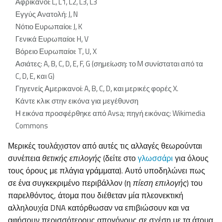
Αφρικανοί: L, L1, L2, L3, L3
Εγγύς Ανατολή: J, N
Νότιο Ευρωπαίοι: J, K
Γενικά Ευρωπαίοι: H, V
Βόρειο Ευρωπαίοι: T, U, X
Ασιάτες: A, B, C, D, E, F, G (σημείωση: το M συνίσταται από τα
C, D, E, και G)
Γηγενείς Αμερικανοί: A, B, C, D, και μερικές φορές X.
Κάντε κλικ στην εικόνα για μεγέθυνση
Η εικόνα προσφέρθηκε από Avsa; πηγή εικόνας: Wikimedia
Commons
Μερικές τουλάχιστον από αυτές τις αλλαγές θεωρούνται
συνέπεια
θετικής επιλογής
(δείτε στο
γλωσσάρι
για όλους
τους όρους με πλάγια γράμματα). Αυτό υποδηλώνει πως
σε ένα συγκεκριμένο περιβάλλον (η
πίεση επιλογής
) του
παρελθόντος, άτομα που διέθεταν μία πλεονεκτική
αλληλουχία DNA κατόρθωσαν να επιβιώσουν και να
αφήσουν περισσότερους απογόνους σε σχέση με τα άτομα