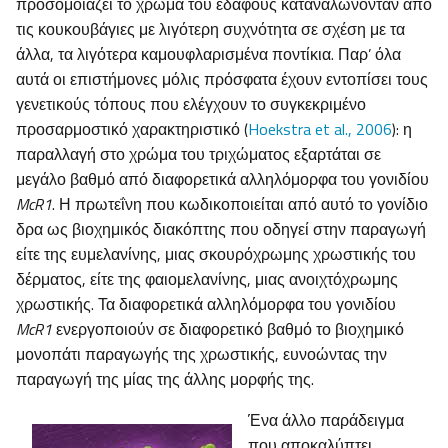
προσομοιάζει το χρώμα του εδάφους καταναλώνονταν από
τις κουκουβάγιες με λιγότερη συχνότητα σε σχέση με τα
άλλα, τα λιγότερα καμουφλαρισμένα ποντίκια. Παρ’ όλα
αυτά οι επιστήμονες μόλις πρόσφατα έχουν εντοπίσει τους
γενετικούς τόπους που ελέγχουν το συγκεκριμένο
προσαρμοστικό χαρακτηριστικό (
Hoekstra et al., 2006
): η
παραλλαγή στο χρώμα του τριχώματος εξαρτάται σε
μεγάλο βαθμό από διαφορετικά αλληλόμορφα του γονιδίου
McR1
. Η πρωτεΐνη που κωδικοποιείται από αυτό το γονίδιο
δρα ως βιοχημικός διακόπτης που οδηγεί στην παραγωγή
είτε της ευμελανίνης, μιας σκουρόχρωμης χρωστικής του
δέρματος, είτε της φαιομελανίνης, μιας ανοιχτόχρωμης
χρωστικής. Τα διαφορετικά αλληλόμορφα του γονιδίου
McR
1
ενεργοποιούν σε διαφορετικό βαθμό το βιοχημικό
μονοπάτι παραγωγής της χρωστικής, ευνοώντας την
παραγωγή της μίας της άλλης μορφής της.
Ένα άλλο παράδειγμα
που αποκαλύπτει