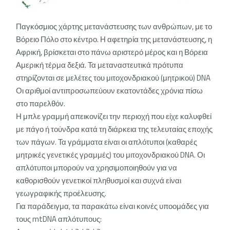
Παγκόσμιος χάρτης μετανάστευσης των ανθρώπων, με το
Βόρειο Πόλο στο κέντρο. Η αφετηρία της μετανάστευσης, η
Αφρική, βρίσκεται στο πάνω αριστερό μέρος και η Βόρεια
Αμερική τέρμα δεξιά. Τα μεταναστευτικά πρότυπα
στηρίζονται σε μελέτες του μιτοχονδριακού (μητρικού) DNA
Οι αριθμοί αντιπροσωπεύουν εκατοντάδες χρόνια πίσω
στο παρελθόν.
Η μπλε γραμμή απεικονίζει την περιοχή που είχε καλυφθεί
με πάγο ή τούνδρα κατά τη διάρκεια της τελευταίας εποχής
των πάγων. Τα γράμματα είναι οι απλότυποι (καθαρές
μητρικές γενετικές γραμμές) του μιτοχονδριακού DNA. Οι
απλότυποι μπορούν να χρησιμοποιηθούν για να
καθορισθούν γενετικοί πληθυσμοί και συχνά είναι
γεωγραφικής προέλευσης.
Για παράδειγμα, τα παρακάτω είναι κοινές υποομάδες για
τους mtDNA απλότυπους: