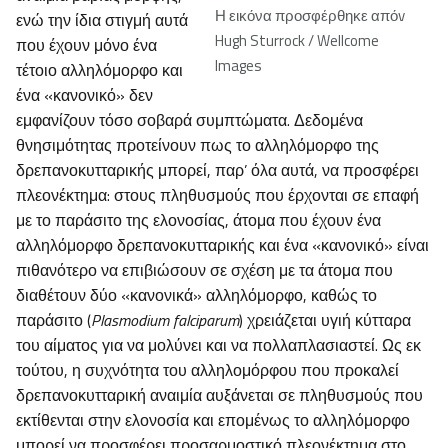
Η εικόνα προσφέρθηκε απόv
ενώ την ίδια στιγμή αυτά
Hugh Sturrock / Wellcome
που έχουν μόνο ένα
Images
τέτοιο αλληλόμορφο και
ένα «κανονικό» δεν
εμφανίζουν τόσο σοβαρά συμπτώματα. Δεδομένα
θνησιμότητας προτείνουν πως το αλληλόμορφο της
δρεπανοκυτταρικής μπορεί, παρ’ όλα αυτά, να προσφέρει
πλεονέκτημα: στους πληθυσμούς που έρχονται σε επαφή
με το παράσιτο της ελονοσίας, άτομα που έχουν ένα
αλληλόμορφο δρεπανοκυτταρικής και ένα «κανονικό» είναι
πιθανότερο να επιβιώσουν σε σχέση με τα άτομα που
διαθέτουν δύο «κανονικά» αλληλόμορφο, καθώς το
παράσιτο (
Plasmodium falciparum
) χρειάζεται υγιή κύτταρα
του αίματος για να μολύνει και να πολλαπλασιαστεί. Ως εκ
τούτου, η συχνότητα του αλληλομόρφου που προκαλεί
δρεπανοκυτταρική αναιμία αυξάνεται σε πληθυσμούς που
εκτίθενται στην ελονοσία και επομένως το αλληλόμορφο
μπορεί να προσφέρει προσαρμοστικό πλεονέκτημα στο