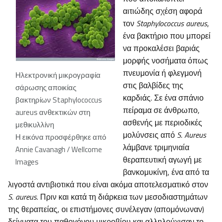
αιτιώδης σχέση αφορά
τον
Staphylococcus aureus
,
ένα βακτήριο που μπορεί
να προκαλέσει βαριάς
μορφής νοσήματα όπως
πνευμονία ή φλεγμονή
Ηλεκτρονική μικρογραφία
στις βαλβίδες της
σάρωσης αποικίας
καρδιάς. Σε ένα σπάνιο
βακτηρίων Staphylococcus
πείραμα σε άνθρωπο,
aureus ανθεκτικών στη
ασθενής με περιοδικές
μεθικυλλίνη
μολύνσεις από
S. Aureus
Η εικόνα προσφέρθηκε από
λάμβανε τριμηνιαία
Annie Cavanagh / Wellcome
θεραπευτική αγωγή με
Images
βανκομυκίνη, ένα από τα
λιγοστά αντιβιοτικά που είναι ακόμα αποτελεσματικό στον
S. aureus
. Πριν και κατά τη διάρκεια των μεσοδιαστημάτων
της θεραπείας, οι επιστήμονες συνέλεγαν (απομόνωναν)
δείγματα του παθογόνου μικροβίου και αλληλούχισαν το