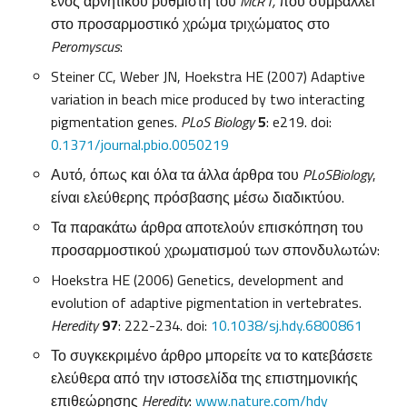
ενός αρνητικού ρυθμιστή του
McR1,
που συμβάλλει
στο προσαρμοστικό χρώμα τριχώματος στο
Peromyscus
:
Steiner CC, Weber JN, Hoekstra HE (2007) Adaptive
variation in beach mice produced by two interacting
pigmentation genes.
PLoS Biology
5
: e219. doi:
0.1371/journal.pbio.0050219
Αυτό, όπως και όλα τα άλλα άρθρα του
PLoS
Biology
,
είναι ελεύθερης πρόσβασης μέσω διαδικτύου.
Τα παρακάτω άρθρα αποτελούν επισκόπηση του
προσαρμοστικού χρωματισμού των σπονδυλωτών:
Hoekstra HE (2006) Genetics, development and
evolution of adaptive pigmentation in vertebrates.
Heredity
97
: 222-234. doi:
10.1038/sj.hdy.6800861
Το συγκεκριμένο άρθρο μπορείτε να το κατεβάσετε
ελεύθερα από την ιστοσελίδα της επιστημονικής
επιθεώρησης
Heredity
:
www.nature.com/hdy