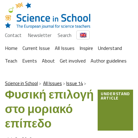
Contact
Newsletter
Search
Home
Current Issue
All Issues
Inspire
Understand
Teach
Events
About
Get involved
Author guidelines
Science in School
All Issues
Issue 14
Φυσική επιλογή
UNDERSTAND
ARTICLE
στο μοριακό
επίπεδο