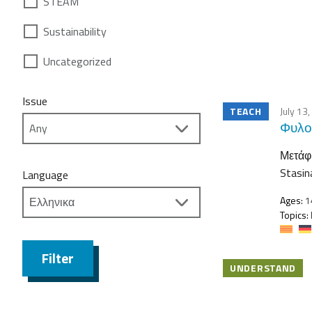
STEAM
Sustainability
Uncategorized
Issue
TEACH
July 13
Φυλογ
Μετάφρ
Stasin
Language
Ages:
1
Topics:
Filter
UNDERSTAND