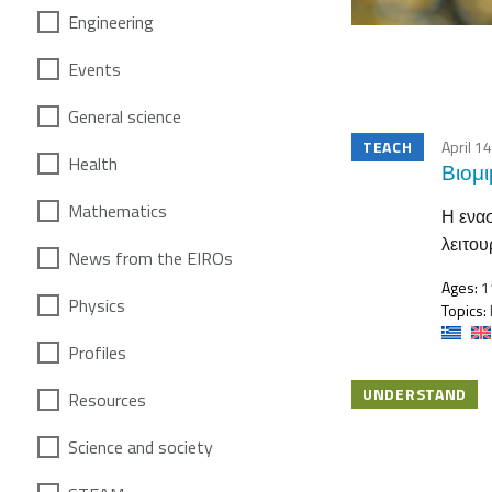
Engineering
Events
General science
TEACH
April 1
Health
Βιομι
Mathematics
Η ενασ
λειτου
News from the EIROs
Ages:
1
Physics
Topics:
Profiles
UNDERSTAND
Resources
Science and society