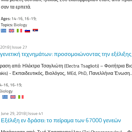
σαν τα ερπετά.
Ages:
14-16, 16-19;
Topics:
Biology
, 2018
| Issue 27
ενετική τεχνημάτων: προσομοιώνοντας την εξέλιξης
αση από: Ηλέκτρα Τσαγλιώτη (Electra Tsaglioti) – Φοιτήτρια Βι
akis) - Εκπαιδευτικός, Βιολόγος, MEd, PhD, Πανελλήνια Ένωση
4-16, 16-19;
Biology
June 29, 2018
| Issue 41
Εξέλιξη εν δράσει: το πείραμα των 67000 γενεών
Μετάφραση από: Ζωή Χασαποπούλου (Zoi Chasapopoulou) – Φοι