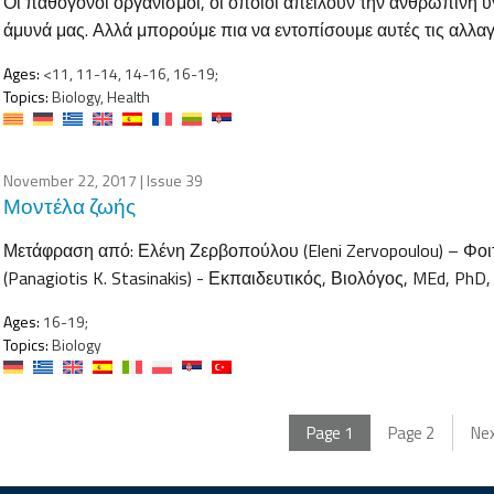
Οι παθογόνοι οργανισμοί, οι οποίοι απειλούν την ανθρώπινη υ
άμυνά μας. Αλλά μπορούμε πια να εντοπίσουμε αυτές τις αλλαγ
Ages:
<11, 11-14, 14-16, 16-19;
Topics:
Biology, Health
November 22, 2017
| Issue 39
Μοντέλα ζωής
Μετάφραση από: Ελένη Ζερβοπούλου (Eleni Zervopoulou) – Φοι
(Panagiotis K. Stasinakis) - Εκπαιδευτικός, Βιολόγος, MEd, Ph
Ages:
16-19;
Topics:
Biology
Page
1
Page
2
Ne