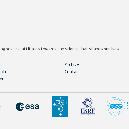
ng positive attitudes towards the science that shapes our lives.
ht
Archive
note
Contact
er