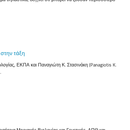
 στην τάξη
ολογίας, ΕΚΠΑ και Παναγιώτη Κ. Στασινάκη (Panagiotis K.
…
τήτρια Μοριακής Βιολογίας και Γενετικής, ΔΠΘ και