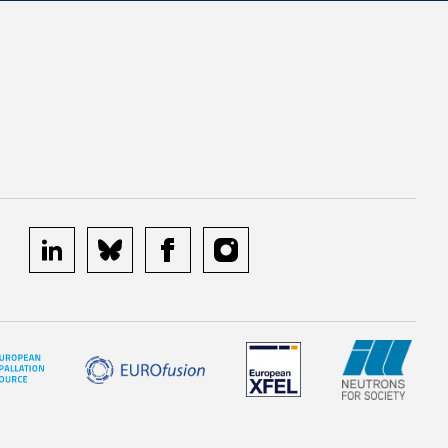
linkedin
bluesky
facebook
instagram