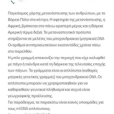
Παγκόσμιος χάρτης μετανάστευσης των ανθρώπων, με το
Βόρειο Πόλο στο κέντρο. Η αφετηρία της μετανάστευσης, η
Αφρική, βρίσκεται στο πάνω αριστερό μέρος και η Βόρεια
Αμερική τέρμα δεξιά. Τα μεταναστευτικά πρότυπα
στηρίζονται σε μελέτες του μιτοχονδριακού (μητρικού) DNA
Οι αριθμοί αντιπροσωπεύουν εκατοντάδες χρόνια πίσω
στο παρελθόν.
Η μπλε γραμμή απεικονίζει την περιοχή που είχε καλυφθεί
με πάγο ή τούνδρα κατά τη διάρκεια της τελευταίας εποχής
των πάγων. Τα γράμματα είναι οι απλότυποι (καθαρές
μητρικές γενετικές γραμμές) του μιτοχονδριακού DNA. Οι
απλότυποι μπορούν να χρησιμοποιηθούν για να
καθορισθούν γενετικοί πληθυσμοί και συχνά είναι
γεωγραφικής προέλευσης.
Για παράδειγμα, τα παρακάτω είναι κοινές υποομάδες για
τους mtDNA απλότυπους: