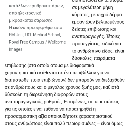
διαπιστωθεί αν τα άτομα,
και άλλων ερυθροκυττάρων,
σε μεγαλύτερη μήκη
από ηλεκτρονικό
κύματος, με ωχρό δέρμα
μικροσκόπιο σάρωσης
εμφανίζουν βελτιωμένους
Η εικόνα προσφέρθηκε από
δείκτες επιβίωσης και
EM Unit, UCL Medical School,
αναπαραγωγής. Τέτοιες
Royal Free Campus / Wellcome
προσεγγίσεις, ειδικά για
Images
το ανθρώπινο είδος, είναι
δύσκολες: πειράματα
επιβίωσης (στα οποία άτομα με διαφορετικά
χαρακτηριστικά εκτίθενται σε ένα περιβάλλον για να
διαπιστωθεί ποια επιβιώνουν) δεν μπορούν να διεξαχθούν
σε ανθρώπους και ο μεγάλος χρόνος ζωής μας, καθιστά
δύσκολη τη διερεύνηση διαφορών στους
αναπαραγωγικούς ρυθμούς. Επομένως, οι περιπτώσεις
για τις οποίες είναι πιθανό να παρατηρηθεί η
προσαρμοστική αξία οποιουδήποτε χαρακτηριστικού
στους ανθρώπους είναι πολύ περιορισμένες – είναι όμως