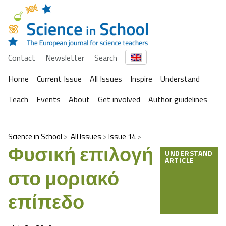
Contact
Newsletter
Search
Home
Current Issue
All Issues
Inspire
Understand
Teach
Events
About
Get involved
Author guidelines
Science in School
All Issues
Issue 14
Φυσική επιλογή
UNDERSTAND
ARTICLE
στο μοριακό
επίπεδο