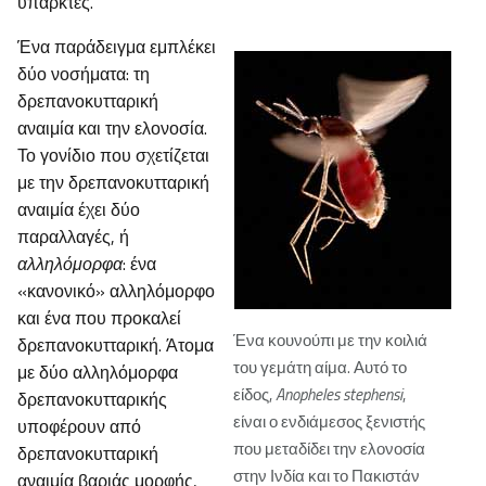
υπαρκτές.
Ένα παράδειγμα εμπλέκει
δύο νοσήματα: τη
δρεπανοκυτταρική
αναιμία και την ελονοσία.
Το γονίδιο που σχετίζεται
με την δρεπανοκυτταρική
αναιμία έχει δύο
παραλλαγές, ή
αλληλόμορφα
: ένα
«κανονικό» αλληλόμορφο
και ένα που προκαλεί
Ένα κουνούπι με την κοιλιά
δρεπανοκυτταρική. Άτομα
του γεμάτη αίμα. Αυτό το
με δύο αλληλόμορφα
είδος,
Anopheles stephensi
,
δρεπανοκυτταρικής
είναι ο ενδιάμεσος ξενιστής
υποφέρουν από
που μεταδίδει την ελονοσία
δρεπανοκυτταρική
στην Ινδία και το Πακιστάν
αναιμία βαριάς μορφής,