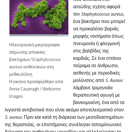
αιτιώδης σχέση αφορά
τον
Staphylococcus aureus
,
ένα βακτήριο που μπορεί
να προκαλέσει βαριάς
μορφής νοσήματα όπως
πνευμονία ή φλεγμονή
Ηλεκτρονική μικρογραφία
στις βαλβίδες της
σάρωσης αποικίας
καρδιάς. Σε ένα σπάνιο
βακτηρίων Staphylococcus
πείραμα σε άνθρωπο,
aureus ανθεκτικών στη
ασθενής με περιοδικές
μεθικυλλίνη
μολύνσεις από
S. Aureus
Η εικόνα προσφέρθηκε από
λάμβανε τριμηνιαία
Annie Cavanagh / Wellcome
θεραπευτική αγωγή με
Images
βανκομυκίνη, ένα από τα
λιγοστά αντιβιοτικά που είναι ακόμα αποτελεσματικό στον
S. aureus
. Πριν και κατά τη διάρκεια των μεσοδιαστημάτων
της θεραπείας, οι επιστήμονες συνέλεγαν (απομόνωναν)
δείγματα του παθογόνου μικροβίου και αλληλούχισαν το