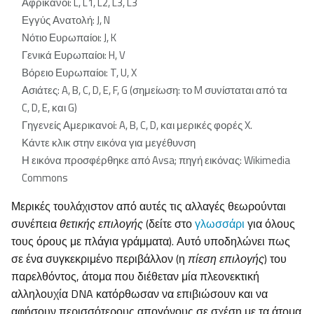
Αφρικανοί: L, L1, L2, L3, L3
Εγγύς Ανατολή: J, N
Νότιο Ευρωπαίοι: J, K
Γενικά Ευρωπαίοι: H, V
Βόρειο Ευρωπαίοι: T, U, X
Ασιάτες: A, B, C, D, E, F, G (σημείωση: το M συνίσταται από τα
C, D, E, και G)
Γηγενείς Αμερικανοί: A, B, C, D, και μερικές φορές X.
Κάντε κλικ στην εικόνα για μεγέθυνση
Η εικόνα προσφέρθηκε από Avsa; πηγή εικόνας: Wikimedia
Commons
Μερικές τουλάχιστον από αυτές τις αλλαγές θεωρούνται
συνέπεια
θετικής επιλογής
(δείτε στο
γλωσσάρι
για όλους
τους όρους με πλάγια γράμματα). Αυτό υποδηλώνει πως
σε ένα συγκεκριμένο περιβάλλον (η
πίεση επιλογής
) του
παρελθόντος, άτομα που διέθεταν μία πλεονεκτική
αλληλουχία DNA κατόρθωσαν να επιβιώσουν και να
αφήσουν περισσότερους απογόνους σε σχέση με τα άτομα