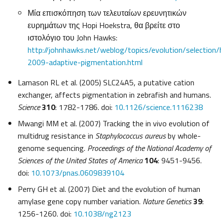
Μία επισκόπηση των τελευταίων ερευνητικών
ευρημάτων της Hopi Hoekstra, θα βρείτε στο
ιστολόγιο του John Hawks:
http://johnhawks.net/weblog/topics/evolution/selection/
2009-adaptive-pigmentation.html
Lamason RL et al. (2005) SLC24A5, a putative cation
exchanger, affects pigmentation in zebrafish and humans.
Science
310
: 1782-1786. doi:
10.1126/science.1116238
Mwangi MM et al. (2007) Tracking the in vivo evolution of
multidrug resistance in
Staphylococcus aureus
by whole-
genome sequencing.
Proceedings of the National Academy of
Sciences of the United States of America
104
: 9451-9456.
doi:
10.1073/pnas.0609839104
Perry GH et al. (2007) Diet and the evolution of human
amylase gene copy number variation.
Nature Genetics
39
:
1256-1260. doi:
10.1038/ng2123