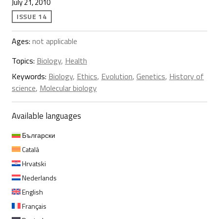
July 21, 2010
ISSUE 14
Ages:
not applicable
Topics:
Biology
,
Health
Keywords:
Biology
,
Ethics
,
Evolution
,
Genetics
,
History of
science
,
Molecular biology
Available languages
Български
Català
Hrvatski
Nederlands
English
Français