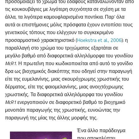
προσομοιάζει το χρώμα του εδάφους καταναλώνονταν από
τις κουκουβάγιες με λιγότερη συχνότητα σε σχέση με τα
άλλα, τα λιγότερα καμουφλαρισμένα ποντίκια. Παρ’ όλα
αυτά οι επιστήμονες μόλις πρόσφατα έχουν εντοπίσει τους
γενετικούς τόπους που ελέγχουν το συγκεκριμένο
προσαρμοστικό χαρακτηριστικό (
Hoekstra et al., 2006
): η
παραλλαγή στο χρώμα του τριχώματος εξαρτάται σε
μεγάλο βαθμό από διαφορετικά αλληλόμορφα του γονιδίου
McR1
. Η πρωτεΐνη που κωδικοποιείται από αυτό το γονίδιο
δρα ως βιοχημικός διακόπτης που οδηγεί στην παραγωγή
είτε της ευμελανίνης, μιας σκουρόχρωμης χρωστικής του
δέρματος, είτε της φαιομελανίνης, μιας ανοιχτόχρωμης
χρωστικής. Τα διαφορετικά αλληλόμορφα του γονιδίου
McR
1
ενεργοποιούν σε διαφορετικό βαθμό το βιοχημικό
μονοπάτι παραγωγής της χρωστικής, ευνοώντας την
παραγωγή της μίας της άλλης μορφής της.
Ένα άλλο παράδειγμα
που αποκαλύπτει