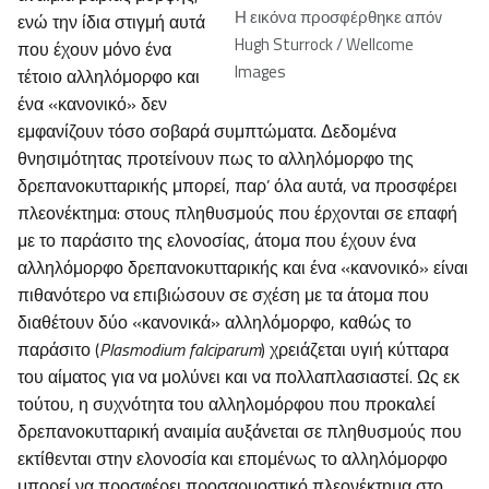
Η εικόνα προσφέρθηκε απόv
ενώ την ίδια στιγμή αυτά
Hugh Sturrock / Wellcome
που έχουν μόνο ένα
Images
τέτοιο αλληλόμορφο και
ένα «κανονικό» δεν
εμφανίζουν τόσο σοβαρά συμπτώματα. Δεδομένα
θνησιμότητας προτείνουν πως το αλληλόμορφο της
δρεπανοκυτταρικής μπορεί, παρ’ όλα αυτά, να προσφέρει
πλεονέκτημα: στους πληθυσμούς που έρχονται σε επαφή
με το παράσιτο της ελονοσίας, άτομα που έχουν ένα
αλληλόμορφο δρεπανοκυτταρικής και ένα «κανονικό» είναι
πιθανότερο να επιβιώσουν σε σχέση με τα άτομα που
διαθέτουν δύο «κανονικά» αλληλόμορφο, καθώς το
παράσιτο (
Plasmodium falciparum
) χρειάζεται υγιή κύτταρα
του αίματος για να μολύνει και να πολλαπλασιαστεί. Ως εκ
τούτου, η συχνότητα του αλληλομόρφου που προκαλεί
δρεπανοκυτταρική αναιμία αυξάνεται σε πληθυσμούς που
εκτίθενται στην ελονοσία και επομένως το αλληλόμορφο
μπορεί να προσφέρει προσαρμοστικό πλεονέκτημα στο