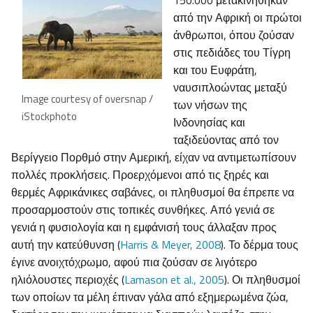
150.000 μετακινήθηκαν
από την Αφρική οι πρώτοι
άνθρωποι, όπου ζούσαν
στις πεδιάδες του Τίγρη
και του Ευφράτη,
ναυσιπλοώντας μεταξύ
Image courtesy of oversnap /
των νήσων της
iStockphoto
Ινδονησίας και
ταξιδεύοντας από τον
Βερίγγειο Πορθμό στην Αμερική, είχαν να αντιμετωπίσουν
πολλές προκλήσεις. Προερχόμενοι από τις ξηρές και
θερμές Αφρικάνικες σαβάνες, οι πληθυσμοί θα έπρεπε να
προσαρμοστούν στις τοπικές συνθήκες. Από γενιά σε
γενιά η φυσιολογία και η εμφάνισή τους άλλαξαν προς
αυτή την κατεύθυνση (
Harris & Meyer, 2008
). Το δέρμα τους
έγινε ανοιχτόχρωμο, αφού πια ζούσαν σε λιγότερο
ηλιόλουστες περιοχές (
Lamason et al., 2005
). Οι πληθυσμοί
των οποίων τα μέλη έπιναν γάλα από εξημερωμένα ζώα,