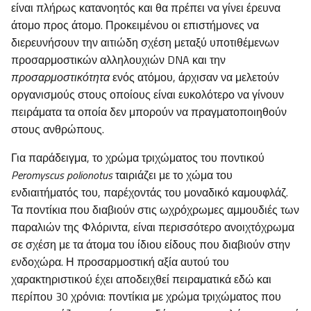
είναι πλήρως κατανοητός και θα πρέπει να γίνει έρευνα
άτομο προς άτομο. Προκειμένου οι επιστήμονες να
διερευνήσουν την αιτιώδη σχέση μεταξύ υποτιθέμενων
προσαρμοστικών αλληλουχιών DNA και την
προσαρμοστικότητα
ενός ατόμου, άρχισαν να μελετούν
οργανισμούς στους οποίους είναι ευκολότερο να γίνουν
πειράματα τα οποία δεν μπορούν να πραγματοποιηθούν
στους ανθρώπους.
Για παράδειγμα, το χρώμα τριχώματος του ποντικού
Peromyscus polionotus
ταιριάζει με το χώμα του
ενδιαιτήματός του, παρέχοντάς του μοναδικό καμουφλάζ.
Τα ποντίκια που διαβιούν στις ωχρόχρωμες αμμουδιές των
παραλιών της Φλόριντα, είναι περισσότερο ανοιχτόχρωμα
σε σχέση με τα άτομα του ίδιου είδους που διαβιούν στην
ενδοχώρα. Η προσαρμοστική αξία αυτού του
χαρακτηριστικού έχει αποδειχθεί πειραματικά εδώ και
περίπου 30 χρόνια: ποντίκια με χρώμα τριχώματος που