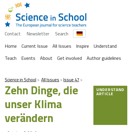
Contact
Newsletter
Search
Home
Current Issue
All Issues
Inspire
Understand
Teach
Events
About
Get involved
Author guidelines
Science in School
All Issues
Issue 47
Zehn Dinge, die
UNDERSTAND
ARTICLE
unser Klima
verändern