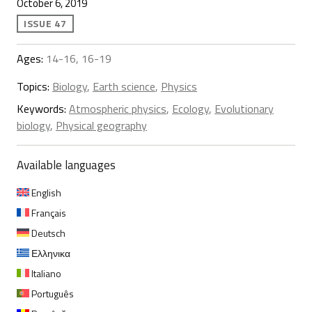
October 6, 2019
ISSUE 47
Ages:
14-16, 16-19
Topics:
Biology
,
Earth science
,
Physics
Keywords:
Atmospheric physics
,
Ecology
,
Evolutionary
biology
,
Physical geography
Available languages
English
Français
Deutsch
Ελληνικα
Italiano
Português