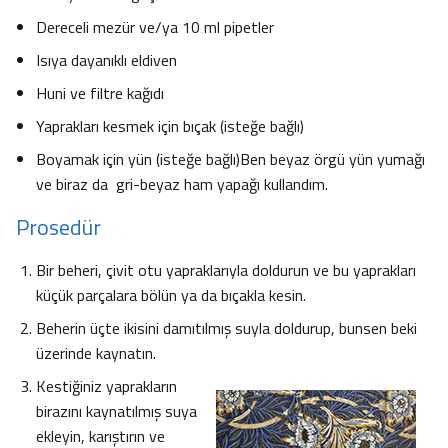
Dereceli mezür ve/ya 10 ml pipetler
Isıya dayanıklı eldiven
Huni ve filtre kağıdı
Yaprakları kesmek için bıçak (isteğe bağlı)
Boyamak için yün (isteğe bağlı)Ben beyaz örgü yün yumağı
ve biraz da gri-beyaz ham yapağı kullandım.
Prosedür
Bir beheri, çivit otu yapraklarıyla doldurun ve bu yaprakları
küçük parçalara bölün ya da bıçakla kesin.
Beherin üçte ikisini damıtılmış suyla doldurup, bunsen beki
üzerinde kaynatın.
Kestiğiniz yaprakların
birazını kaynatılmış suya
ekleyin, karıştırın ve