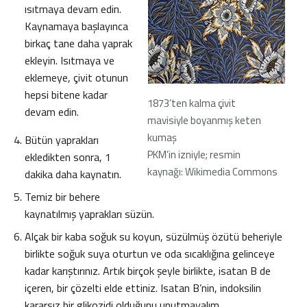
ısıtmaya devam edin.
Kaynamaya başlayınca
birkaç tane daha yaprak
ekleyin. Isıtmaya ve
eklemeye, çivit otunun
hepsi bitene kadar
1873’ten kalma çivit
devam edin.
mavisiyle boyanmış keten
kumaş
Bütün yaprakları
PKM’in izniyle; resmin
ekledikten sonra, 1
kaynağı: Wikimedia Commons
dakika daha kaynatın.
Temiz bir behere
kaynatılmış yaprakları süzün.
Alçak bir kaba soğuk su koyun, süzülmüş özütü beheriyle
birlikte soğuk suya oturtun ve oda sıcaklığına gelinceye
kadar karıştırınız. Artık birçok şeyle birlikte, isatan B de
içeren, bir çözelti elde ettiniz. Isatan B’nin, indoksilin
kararsız bir glikozidi olduğunu unutmayalım.