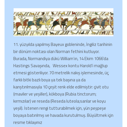
11. yüzyılda yapılmış Bayeux gobleninde, İngiliz tarihinin
bir dönüm noktası olan Norman fethini kutluyor.
Burada, Normandiya dükü William’ın, 14 Ekim 1066’da
Hastings Savaşında, Wessex kontu Harold’i mağlup
etmesi gösteriliyor. 70 metrelik nakış işlemesinde, üç
farklı bitki bazlı boya ya tek başına ya da
karıştırılmasıyla 10 çeşit renk elde edilmiştir: çivit otu
(maviler ve yeşiller), kökboya (Rubia tinctorum;
kırmızılar) ve reseda (Reseda luteola;sarılar ve koyu
yeşil). İstenen rengi tutturabilmek için, yün peşpeşe
boyaya batırılmış ve havada kurutulmuş. Büyültmek için
resme tıklayınız