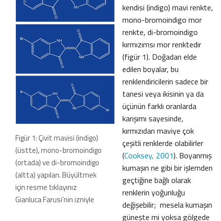
kendisi (indigo) mavi renkte,
mono-bromoindigo mor
renkte, di-bromoindigo
kırmızımsı mor renktedir
(figür 1). Doğadan elde
edilen boyalar, bu
renklendiricilerin sadece bir
tanesi veya ikisinin ya da
üçünün farklı oranlarda
karışımı sayesinde,
kırmızıdan maviye çok
Figür 1: Çivit mavisi (indigo)
çeşitli renklerde olabilirler
(üstte), mono-bromoindigo
(
Cooksey, 2001
). Boyanmış
(ortada) ve di-bromoindigo
kumaşın ne gibi bir işlemden
(altta) yapıları. Büyültmek
geçtiğine bağlı olarak
için resme tıklayınız
renklerin yoğunluğu
Gianluca Farusi’nin izniyle
değişebilir; mesela kumaşın
güneşte mi yoksa gölgede