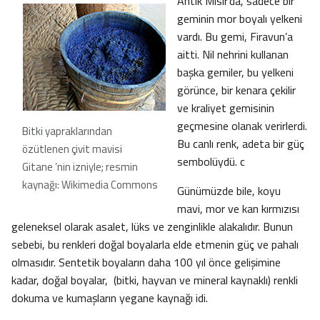
Antik Mısır’da, sadece bir
geminin mor boyalı yelkeni
vardı. Bu gemi, Firavun’a
aitti. Nil nehrini kullanan
başka gemiler, bu yelkeni
görünce, bir kenara çekilir
ve kraliyet gemisinin
geçmesine olanak verirlerdi.
Bitki yapraklarından
Bu canlı renk, adeta bir güç
özütlenen çivit mavisi
sembolüydü. c
Gitane ’nin izniyle; resmin
kaynağı: Wikimedia Commons
Günümüzde bile, koyu
mavi, mor ve kan kırmızısı
geleneksel olarak asalet, lüks ve zenginlikle alakalıdır. Bunun
sebebi, bu renkleri doğal boyalarla elde etmenin güç ve pahalı
olmasıdır. Sentetik boyaların daha 100 yıl önce gelişimine
kadar, doğal boyalar, (bitki, hayvan ve mineral kaynaklı) renkli
dokuma ve kumaşların yegane kaynağı idi.