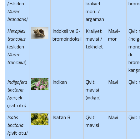
(
eskiden
kraliyet
brom
Murex
moru /
brandaris)
argaman
Hexaplex
Indoksil ve 6-
Kraliyet
Mavi-
Çivit
trunculus
bromoindoksil
mavisi /
mor
(indig
(eskiden
tekhelet
mono
Murex
di-
trunculus
)
brom
karışı
Indigofera
Indikan
Çivit
Mavi
Çivit
tinctoria
mavisi
(
gerçek
(indigo)
çivit otu
)
Isatis
Isatan B
Çivit
Mavi
Çivit
tinctoria
mavisi
(
çivit otu
)