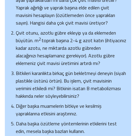
ayalı yapraklardan mı daha çok çivit mavisi üretilir?
Yaprak ağırlığı ve yaprak başına elde edilen çivit
mavisini hesaplayın (özütlemeden önce yaprakları
sayın). Hangisi daha çok çivit mavisi üretiyor?
Çivit otunu, azotlu gübre ekleyip ya da eklemeden
2
büyütün. m
toprak başına 2-4 g azot katın (ihtiyacınız
kadar azotu, ne miktarda azotlu gübreden
alacağınızı hesaplamanız gerekiyor). Azotlu gübre
eklemeniz çivit mavisi üretimini artırdı mı?
Bitkileri karanlıkta birkaç gün bekletmeyi deneyin (siyah
plastikle üstünü örtün). Bu işlem, çivit mavisinin
verimini etkiledi mi? Bitkinin isatan B metabolizması
hakkında neler söyleyebilirsiniz?
Diğer başka muamelerin bitkiye ve kesilmiş
yapraklarına etkisini araştırınız.
Daha başka özütleme yöntemlerinin etkilerini test
edin, mesela başka bazları kullanın.