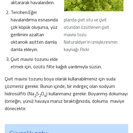
aktararak havalandırın.
Tercihen:Eğer
havalandırma esnasında
planda çivit otu ve çivit
çok köpük oluşursa, yüz
otundan özütlenen çivit
gerilimini azaltan
mavisi tozu
oktanoik asitten damla
Naturaldyer’ın izniyle;resmin
damla ekleyin.
kaynağı: Flickr
Çivit mavisi tozunu elde
etmek için, özütü filte kağıdı yardımıyla süzün.
Çivit mavisi tozunu boya olarak kullanabilmeniz için suda
çözmeniz gerekir. Bunun içinde, bir indirgeç olan sodyum
hidrosülfiti (Na
S
O
) kullanmanız gerekir. Boyanmış dokumayı
2
2
4
(örneğin, yünü) havaya maruz bıraktığınızda, dokuma maviye
dönecektir.