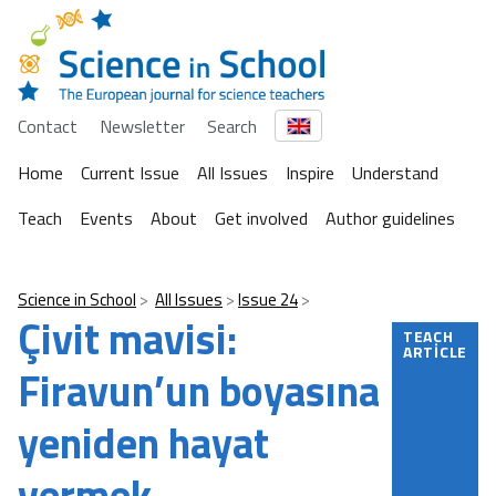
Contact
Newsletter
Search
Home
Current Issue
All Issues
Inspire
Understand
Teach
Events
About
Get involved
Author guidelines
Science in School
All Issues
Issue 24
Çivit mavisi:
TEACH
ARTICLE
Firavun’un boyasına
yeniden hayat
vermek