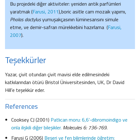
Bu projedeki diğer aktiviteler: yeniden antik parfümleri
yaratmak (
Farusi, 2011
),boric asitle cam mozaik yapımı,
Pholas dactylus
yumuşakçasının lüminesansını simule
etme, ve demir-safran mürekkebini hazırlama (
Farusi,
2007
).
Teşekkürler
Yazar, çivit otundan çivit mavisi elde edilmesindeki
katkılarından ötürü Bristol Üniversitesinden, UK, Dr David
Hill’e teşekkür eder.
References
Cooksey CJ (2001)
Patlıcan moru: 6,6’-dibromoindigo ve
onla ilişkili diğer bileşikler.
Molecules 6: 736-769.
Farusi G (2006)
Beşeri ve fen bilimlerinde öğretim: