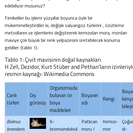
edebiliyor musunuz?
Fenikeliler bu işlemi yüzyıllar boyunca öyle bir
mükemmelleştirdiler ki, değişik salyangoz türlerini , özütleme
metodlarını ve işlemlerini değiştirerek kırmızıdan mora, mordan
maviye çok büyük bir renk yelpazesini üretebilecek konuma
geldiler. (tablo 1).
Tablo 1: Çivit mavisinin doğal kaynakları
H Zell, Dezidor, Kurt Stüber and Pethan’ların izinleriyl
resmin kaynağı: Wikimedia Commons
Organizmada
Boyal
Canlı
Dış
bulunan ön
Boyanın
Rengi
kimy
türleri
görünüş
boya
adı
bileş
maddeleri
Bolinus
6-
Patlıcan
Kırmızı-
Çoğun
brandaris
bromoindoksil
moru /
mor
di-