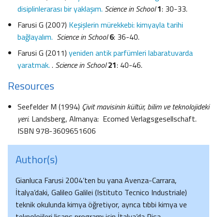
disiplinlerarası bir yaklaşım.
Science in School
1
: 30-33.
Farusi G (2007)
Keşişlerin mürekkebi: kimyayla tarihi
bağlayalım.
Science in School
6
: 36-40.
Farusi G (2011)
yeniden antik parfümleri labaratuvarda
yaratmak.
.
Science in School
21
: 40-46.
Resources
Seefelder M (1994)
Çivit mavisinin kültür, bilim ve teknolojideki
yeri
. Landsberg, Almanya: Ecomed Verlagsgesellschaft.
ISBN 978-3609651606
Author(s)
Gianluca Farusi 2004’ten bu yana Avenza-Carrara,
İtalya’daki, Galileo Galilei (Istituto Tecnico Industriale)
teknik okulunda kimya öğretiyor, ayrıca tıbbi kimya ve
teknolojileri lisans programı için İtalya’da Pisa