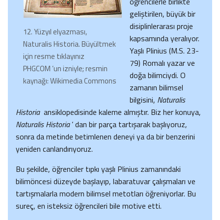
öğrencilerle birlikte
geliştirilen, büyük bir
disiplinlerarası proje
12. Yüzyıl elyazması,
kapsamında yeralıyor.
Naturalis Historia. Büyültmek
Yaşlı Plinius (M.S. 23-
için resme tıklayınız
79) Romalı yazar ve
PHGCOM ’un izniyle; resmin
doğa bilimciydi. O
kaynağı: Wikimedia Commons
zamanın bilimsel
bilgisini,
Naturalis
Historia
ansiklopedisinde kaleme almıştır. Biz her konuya,
Naturalis Historia
’ dan bir parça tartışarak başlıyoruz,
sonra da metinde betimlenen deneyi ya da bir benzerini
yeniden canlandırıyoruz.
Bu şekilde, öğrenciler tıpkı yaşlı Plinius zamanındaki
bilimöncesi düzeyde başlayıp, labaratuvar çalışmaları ve
tartışmalarla modern bilimsel metotları öğreniyorlar. Bu
sureç, en isteksiz öğrencileri bile motive etti.