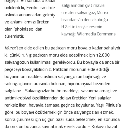
bağlıydı. Bu konuda o kadar
salgılarından çivit mavisi
ünlülerdi ki, Fenike ismi bile
üretilen salyangoz, Murex
aslında yunancadan gelmiş
brandaris’ın deniz kabuğu
ve anlamı kırmızı üreten
H Zell’in izniyle; resmin
olan ‘phoinίsso’ dan
kaynağı: Wikimedia Commons
türemiştir.
Murex
’ten elde edilen bu patlıcan moru boya o kadar pahalıydı
ki, çünkü 1,4 g patlıcan moru elde edebilmek için 12.000
salyangozun kullanılması gerekiyordu. Bu boyayla da anca bir
peçeteyi boyayabilirdiniz. Patlıcan morunun elde edildiği
boyanın ön maddesi aslında salyangozun bağırsağı ve
solungaçlarının arasında bulunan, hipobranşiyal bezinden
salgılanır. Salyangozlar bu ön maddeyi, savunma amaçlı ve
antimikrobiyal özelliklerinden dolayı üretirler. Yeni salgılar
renksiz iken, havayla temasa geçince koyulurlar. Yaşlı Plinius’a
göre, bu boyayı özütlemek için önce salyangozları ezmek,
sonra çürümesi için üç gün bazlı suda bekletmek, en sonunda
da on gün boyunca kaynatmak gerekiyordu – Kokuyu hayal