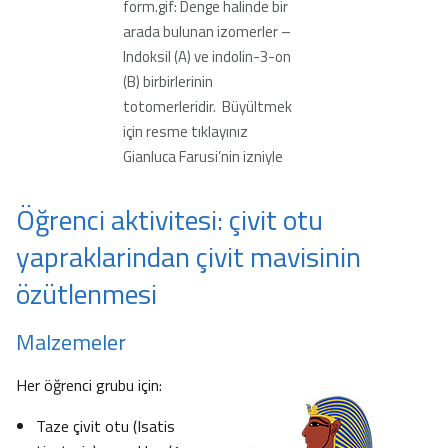
form.gif: Denge halinde bir
arada bulunan izomerler –
Indoksil (A) ve indolin-3-on
(B) birbirlerinin
totomerleridir. Büyültmek
için resme tıklayınız
Gianluca Farusi’nin izniyle
Öğrenci aktivitesi: çivit otu
yapraklarindan çivit mavisinin
özütlenmesi
Malzemeler
Her öğrenci grubu için:
Taze çivit otu (Isatis