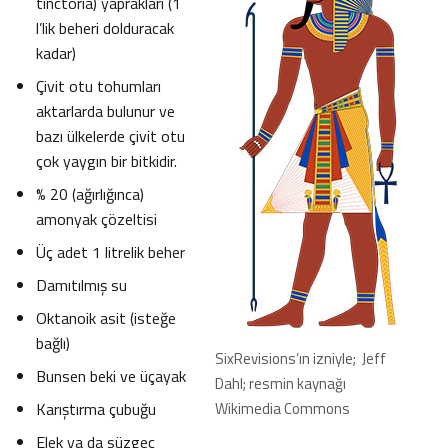
tinctoria) yaprakları (1
l’lik beheri dolduracak
kadar)
Çivit otu tohumları
aktarlarda bulunur ve
bazı ülkelerde çivit otu
çok yaygın bir bitkidir.
% 20 (ağırlığınca)
amonyak çözeltisi
Üç adet 1 litrelik beher
Damıtılmış su
Oktanoik asit (isteğe
bağlı)
SixRevisions’ın izniyle; Jeff
Bunsen beki ve üçayak
Dahl; resmin kaynağı
Karıştırma çubuğu
Wikimedia Commons
Elek ya da süzgeç