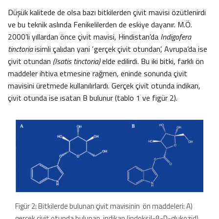
Düşük kalitede de olsa bazı bitkilerden çivit mavisi özütlenirdi
ve bu teknik aslında Fenikelilerden de eskiye dayanır. M.Ö.
2000’li yıllardan önce çivit mavisi, Hindistan’da
Indigofera
tinctoria
isimli çalıdan yani ‘gerçek çivit otundan’, Avrupa’da ise
çivit otundan
(Isatis tinctoria)
elde edilirdi. Bu iki bitki, farklı ön
maddeler ihtiva etmesine rağmen, eninde sonunda çivit
mavisini üretmede kullanılırlardı. Gerçek çivit otunda indikan,
çivit otunda ise ısatan B bulunur (tablo 1 ve figür 2).
Figür 2: Bitkilerde bulunan çivit mavisinin ön maddeleri: A)
gerçek çivit otunda bulunan, indikan (indoksil-β-D-glukozid),