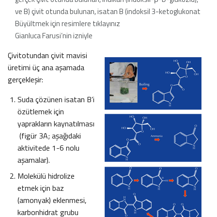
ve B) çivit otunda bulunan, isatan B (indoksil 3-ketoglukonat
Büyültmek için resimlere tıklayınız
Gianluca Farusi’nin izniyle
Çivitotundan çivit mavisi
üretimi üç ana aşamada
gerçekleşir:
Suda çözünen isatan B’i
özütlemek için
yaprakların kaynatılması
(figür 3A; aşağıdaki
aktivitede 1-6 nolu
aşamalar).
Molekülü hidrolize
etmek için baz
(amonyak) eklenmesi,
karbonhidrat grubu