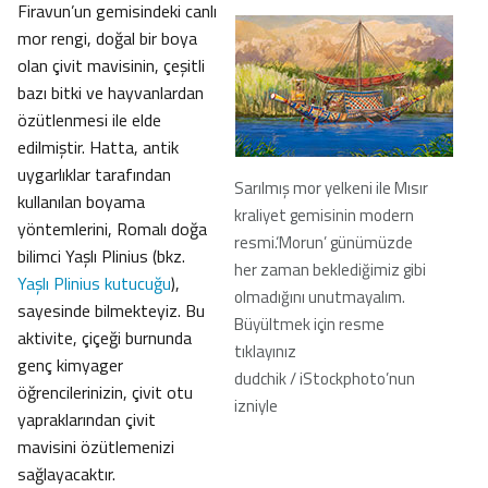
Firavun’un gemisindeki canlı
mor rengi, doğal bir boya
olan çivit mavisinin, çeşitli
bazı bitki ve hayvanlardan
özütlenmesi ile elde
edilmiştir. Hatta, antik
uygarlıklar tarafından
Sarılmış mor yelkeni ile Mısır
kullanılan boyama
kraliyet gemisinin modern
yöntemlerini, Romalı doğa
resmi.‘Morun’ günümüzde
bilimci Yaşlı Plinius (bkz.
her zaman beklediğimiz gibi
Yaşlı Plinius kutucuğu
),
olmadığını unutmayalım.
sayesinde bilmekteyiz. Bu
Büyültmek için resme
aktivite, çiçeği burnunda
tıklayınız
genç kimyager
dudchik / iStockphoto’nun
öğrencilerinizin, çivit otu
izniyle
yapraklarından çivit
mavisini özütlemenizi
sağlayacaktır.