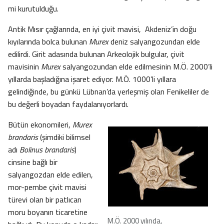
mi kurutulduğu.
Antik Mısır çağlarında, en iyi çivit mavisi, Akdeniz’in doğu
kıyılarında bolca bulunan
Murex
deniz salyangozundan elde
edilirdi. Girit adasında bulunan Arkeolojik bulgular, çivit
mavisinin
Murex
salyangozundan elde edilmesinin M.Ö. 2000’li
yıllarda başladığına işaret ediyor. M.Ö. 1000’li yıllara
gelindiğinde, bu günkü Lübnan’da yerleşmiş olan Fenikeliler de
bu değerli boyadan faydalanıyorlardı.
Bütün ekonomileri,
Murex
brandaris
(şimdiki bilimsel
adı
Bolinus brandaris
)
cinsine bağlı bir
salyangozdan elde edilen,
mor-pembe çivit mavisi
türevi olan bir patlıcan
moru boyanın ticaretine
M.Ö. 2000 yılında,