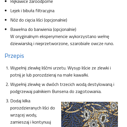
Rękawice żaroodporne
Lejek i bibuła filtracyjna
Nóż do cięcia liści (opcjonalnie)
Bawełna do barwienia (opcjonalnie)
W oryginalnym eksperymencie wykorzystano wełnę
dziewiarską i nieprzetworzone, szarobiałe owcze runo.
Przepis
Wypełnij zlewkę liśćmi urzetu. Wysyp liście ze zlewki i
potnij je lub porozdzieraj na małe kawałki.
Wypełnij zlewkę w dwóch trzecich wodą destylowaną i
podgrzewaj palnikiem Bunsena do zagotowania.
Dodaj kilka
porozdzieranych liści do
wrzącej wody,
zamieszaj i kontynuuj