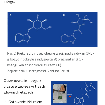
indygo.
Ryc. 2: Prekursory indygo obecne w roślinach: indykan (β-D-
glikozyd indoksylu z indygowca; A) oraz isatan B (3-
ketoglukonian indoksylu z urzetu; B)
Zdjęcie dzięki uprzejmości Gianluca Farusi
Otrzymywanie indygo z
urzetu przebiega w trzech
głównych etapach:
Gotowanie liści celem