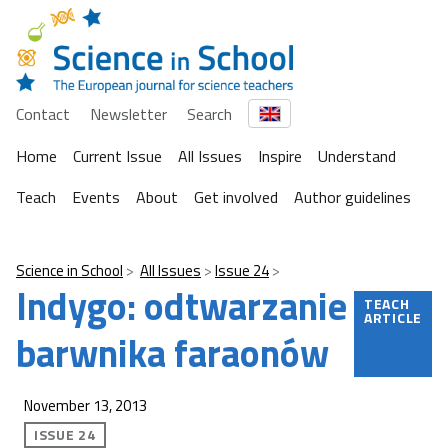
Contact
Newsletter
Search
Home
Current Issue
All Issues
Inspire
Understand
Teach
Events
About
Get involved
Author guidelines
Science in School
All Issues
Issue 24
Indygo: odtwarzanie
TEACH
ARTICLE
barwnika faraonów
November 13, 2013
ISSUE 24