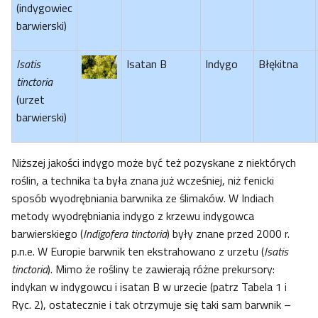
(indygowiec
barwierski)
Isatis
Isatan B
Indygo
Błękitna
tinctoria
(urzet
barwierski)
Niższej jakości indygo może być też pozyskane z niektórych
roślin, a technika ta była znana już wcześniej, niż fenicki
sposób wyodrębniania barwnika ze ślimaków. W Indiach
metody wyodrębniania indygo z krzewu indygowca
barwierskiego (
Indigofera tinctoria
) były znane przed 2000 r.
p.n.e. W Europie barwnik ten ekstrahowano z urzetu (
Isatis
tinctoria
). Mimo że rośliny te zawierają różne prekursory:
indykan w indygowcu i isatan B w urzecie (patrz Tabela 1 i
Ryc. 2), ostatecznie i tak otrzymuje się taki sam barwnik –