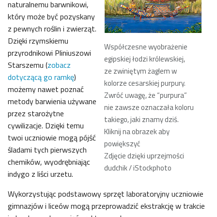
naturalnemu barwnikowi,
który może być pozyskany
z pewnych roślin i zwierząt.
Dzięki rzymskiemu
Współczesne wyobrażenie
przyrodnikowi Pliniuszowi
egipskiej łodzi królewskiej,
Starszemu (
zobacz
ze zwiniętym żaglem w
dotyczącą go ramkę
)
kolorze cesarskiej purpury.
możemy nawet poznać
Zwróć uwagę, że “purpura”
metody barwienia używane
nie zawsze oznaczała koloru
przez starożytne
takiego, jaki znamy dziś.
cywilizacje. Dzięki temu
Kliknij na obrazek aby
twoi uczniowie mogą pójść
powiększyć
śladami tych pierwszych
Zdjęcie dzięki uprzejmości
chemików, wyodrębniając
dudchik / iStockphoto
indygo z liści urzetu.
Wykorzystując podstawowy sprzęt laboratoryjny uczniowie
gimnazjów i liceów mogą przeprowadzić ekstrakcję w trakcie