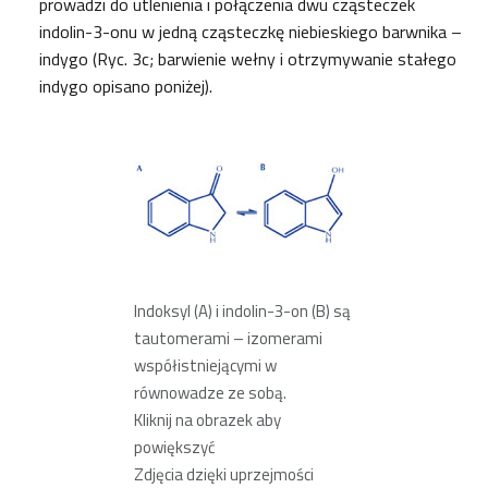
prowadzi do utlenienia i połączenia dwu cząsteczek
indolin-3-onu w jedną cząsteczkę niebieskiego barwnika –
indygo (Ryc. 3c; barwienie wełny i otrzymywanie stałego
indygo opisano poniżej).
Indoksyl (A) i indolin-3-on (B) są
tautomerami – izomerami
współistniejącymi w
równowadze ze sobą.
Kliknij na obrazek aby
powiększyć
Zdjęcia dzięki uprzejmości