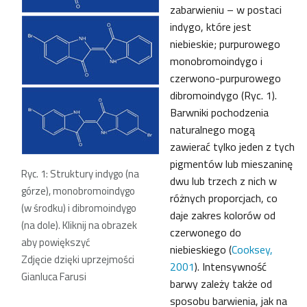
zabarwieniu – w postaci
indygo, które jest
niebieskie; purpurowego
monobromoindygo i
czerwono-purpurowego
dibromoindygo (Ryc. 1).
Barwniki pochodzenia
naturalnego mogą
zawierać tylko jeden z tych
pigmentów lub mieszaninę
Ryc. 1: Struktury indygo (na
dwu lub trzech z nich w
górze), monobromoindygo
różnych proporcjach, co
(w środku) i dibromoindygo
daje zakres kolorów od
(na dole). Kliknij na obrazek
czerwonego do
aby powiększyć
niebieskiego (
Cooksey,
Zdjęcie dzięki uprzejmości
2001
). Intensywność
Gianluca Farusi
barwy zależy także od
sposobu barwienia, jak na