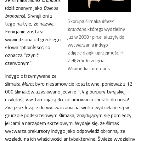
ze ślimaka
Murex brandaris
(dziś znanym jako
Bolinus
brandaris
). Słynęli oni z
Skorupa ślimaka
Murex
tego na tyle, że nazwa
brandaris
, którego wydzieliny
Fenicjanie została
już w 2000 r p.n.e. służyły do
wywiedziona od greckiego
wytwarzania indygo
słowa “phoinίsso”, co
Zdjęcie dzięki uprzejmości H
oznacza “czynić
Zell; źródło zdjęcia:
czerwonym”.
Wikimedia Commons
Indygo otrzymywane ze
ślimaka
Murex
było niesamowicie kosztowne, ponieważ z 12
000 ślimaków uzyskiwano jedynie 1,4 g purpury tyryjskiej –
czyli ilość wystarczającą do zafarbowania chustki do nosa!
Związki służące do wytwarzania barwnika wydzielane są w
gruczole podskrzelowym ślimaka, znajdującym się pomiędzy
jelitami a narządem skrzelowym. Wydaje się, że ślimak
wytwarza prekursory indygo jako odpowiedź obronną, ze
względu na ich właściwości antybakteryjne. Świeże wydzieliny