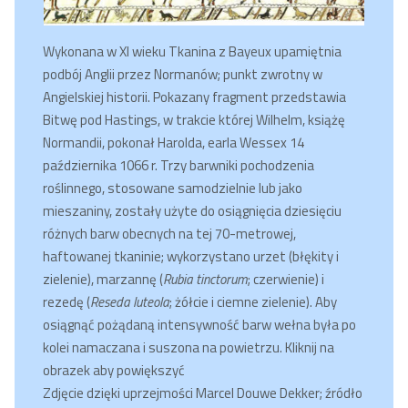
Wykonana w XI wieku Tkanina z Bayeux upamiętnia
podbój Anglii przez Normanów; punkt zwrotny w
Angielskiej historii. Pokazany fragment przedstawia
Bitwę pod Hastings, w trakcie której Wilhelm, książę
Normandii, pokonał Harolda, earla Wessex 14
października 1066 r. Trzy barwniki pochodzenia
roślinnego, stosowane samodzielnie lub jako
mieszaniny, zostały użyte do osiągnięcia dziesięciu
różnych barw obecnych na tej 70-metrowej,
haftowanej tkaninie; wykorzystano urzet (błękity i
zielenie), marzannę (
Rubia tinctorum
; czerwienie) i
rezedę (
Reseda luteola
; żółcie i ciemne zielenie). Aby
osiągnąć pożądaną intensywność barw wełna była po
kolei namaczana i suszona na powietrzu. Kliknij na
obrazek aby powiększyć
Zdjęcie dzięki uprzejmości Marcel Douwe Dekker; źródło