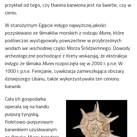
przykład od tego, czy tkanina barwiona jest na świetle, czy w
cieniu.
W starożytnym Egipcie indygo najwyższej jakości
pozyskiwano ze ślimaków morskich z rodzaju
Murex
, które
podówczas występowały powszechnie w przybrzeżnych
wodach we wschodniej części Morza Śródziemnego. Dowody
archeologiczne pochodzące z Krety wskazują, że ekstrakcja
indygo ze ślimaka
Murex
rozpoczęła się w 2000 r. p.n.e. W
1000 r. p.n.e. Fenicjanie, cywilizacja zamieszkująca obszary
dzisiejszego Libanu, także wykorzystywała ten ceniony
barwnik.
Cała ich gospodarka
opierała się na handlu
purpurą tyryjską,
fioletowo-purpurowym
barwnikiem uzyskiwanym