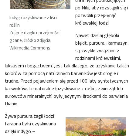
dla innych podróżujących
po Nilu, aby rozstąpili się i
pozwolili przepłynąć
Indygo uzyskiwane z liści
królewskiej łodzi.
roślin
Zdjęcie dzięki uprzejmości
Nawet dzisiaj głęboki
gitane; źródło zdjęcia:
błękit, purpura i karmazyn
Wikimedia Commons
są zwykle związane z
rodzinami królewskimi,
luksusem i bogactwem. Jest tak dlatego, że uzyskanie takich
kolorów za pomocą naturalnych barwników jest drogie i
trudne. Przed pojawieniem się przed 100 laty syntetycznych
barwników, te naturalne (uzyskiwane z roślin, zwierząt lub
surowców mineralnych) były jedynymi środkami do barwienia
tkanin.
Żywa purpura żagli łodzi
faraona była uzyskiwana
dzięki indygo –