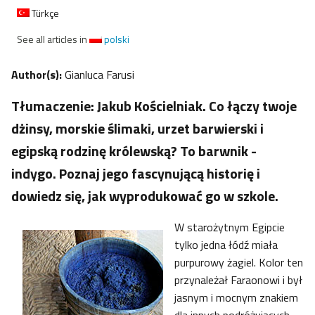
Türkçe
See all articles in
polski
Author(s):
Gianluca Farusi
Tłumaczenie: Jakub Kościelniak. Co łączy twoje
dżinsy, morskie ślimaki, urzet barwierski i
egipską rodzinę królewską? To barwnik -
indygo. Poznaj jego fascynującą historię i
dowiedz się, jak wyprodukować go w szkole.
W starożytnym Egipcie
tylko jedna łódź miała
purpurowy żagiel. Kolor ten
przynależał Faraonowi i był
jasnym i mocnym znakiem