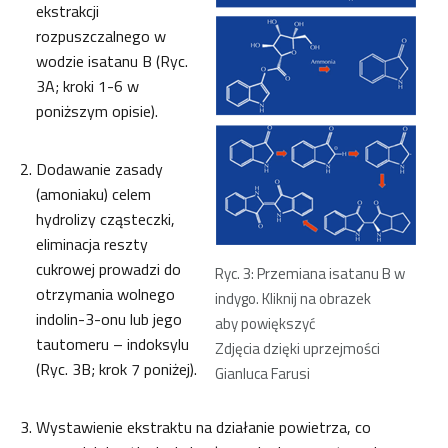
ekstrakcji
rozpuszczalnego w
wodzie isatanu B (Ryc.
3A; kroki 1-6 w
poniższym opisie).
Dodawanie zasady
(amoniaku) celem
hydrolizy cząsteczki,
eliminacja reszty
cukrowej prowadzi do
Ryc. 3: Przemiana isatanu B w
otrzymania wolnego
indygo. Kliknij na obrazek
indolin-3-onu lub jego
aby powiększyć
tautomeru – indoksylu
Zdjęcia dzięki uprzejmości
(Ryc. 3B; krok 7 poniżej).
Gianluca Farusi
Wystawienie ekstraktu na działanie powietrza, co