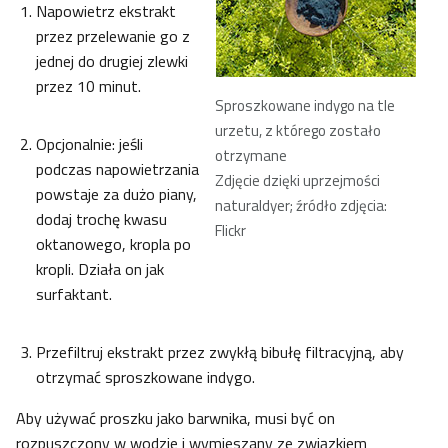
Napowietrz ekstrakt
przez przelewanie go z
jednej do drugiej zlewki
przez 10 minut.
Sproszkowane indygo na tle
urzetu, z którego zostało
Opcjonalnie: jeśli
otrzymane
podczas napowietrzania
Zdjęcie dzięki uprzejmości
powstaje za dużo piany,
naturaldyer; źródło zdjęcia:
dodaj trochę kwasu
Flickr
oktanowego, kropla po
kropli. Działa on jak
surfaktant.
Przefiltruj ekstrakt przez zwykłą bibułę filtracyjną, aby
otrzymać sproszkowane indygo.
Aby używać proszku jako barwnika, musi być on
rozpuszczony w wodzie i wymieszany ze związkiem