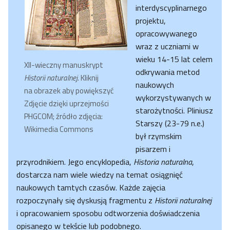
interdyscyplinarnego
projektu,
opracowywanego
wraz z uczniami w
wieku 14-15 lat celem
XII-wieczny manuskrypt
odkrywania metod
Historii naturalnej
. Kliknij
naukowych
na obrazek aby powiększyć
wykorzystywanych w
Zdjęcie dzięki uprzejmości
starożytności. Pliniusz
PHGCOM; źródło zdjęcia:
Starszy (23-79 n.e.)
Wikimedia Commons
był rzymskim
pisarzem i
przyrodnikiem. Jego encyklopedia,
Historia naturalna
,
dostarcza nam wiele wiedzy na temat osiągnięć
naukowych tamtych czasów. Każde zajęcia
rozpoczynały się dyskusją fragmentu z
Historii naturalnej
i opracowaniem sposobu odtworzenia doświadczenia
opisanego w tekście lub podobnego.