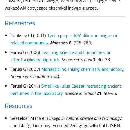
Uniwersytetu Bristolskiego, Wielka Brytania, za jego cenne
wskazówki dotyczące ekstrakcji indygo z urzetu.
References
Cooksey CJ (2001)
Tyrian purple: 6,6’-dibromoindigo and
related compounds
.
Molecules
6
: 736-769.
Farusi G (2006)
Teaching science and humanities: an
interdisciplinary approach
.
Science in School
1
: 30-33.
Farusi G (2007)
Monastic ink: linking chemistry and history
.
Science in School
6
: 36-40.
Farusi G (2011)
Smell like Julius Caesar: recreating ancient
perfumes in the laboratory
.
Science in School
21
: 40-46.
Resources
Seefelder M (1994)
Indigo in culture, science and technology
.
Landsberg, Germany: Ecomed Verlagsgesellschaft. ISBN