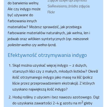
Zdjęcie dzięki uprzejmości
do barwienia wełny.
SixRevisions; źródło zdjęcia:
Ale czy indygo może
Flickr
być używane do
farbowania innych
materiałów? Możesz sprawdzić, jak przebiega
farbowanie materiałów naturalnych, jak wełna, len i
jedwab oraz włókien syntetycznych (
np. mieszanek
poliester-wełna czy wełna-lycra
).
Efektywność otrzymywania indygo
Skąd można uzyskać więcej indygo – z dużych,
starszych liści czy z małych, młodych listków? Określ
ilość otrzymanego indygo jako masę na liść (policz
liście przez przeprowadzeniem ekstrakcji). Z których
uzyskano największą ilość indygo?
Hoduj rośliny z użyciem i bez nawozu azotowego. Dąż
2
do uzyskania zawartości 2-4 g azotu na m
gleby