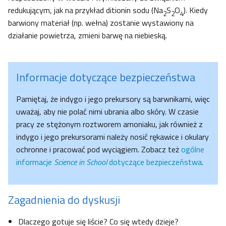
redukującym, jak na przykład ditionin sodu (Na
S
O
). Kiedy
2
2
4
barwiony materiał (np. wełna) zostanie wystawiony na
działanie powietrza, zmieni barwę na niebieską.
Informacje dotyczące bezpieczeństwa
Pamiętaj, że indygo i jego prekursory są barwnikami, więc
uważaj, aby nie polać nimi ubrania albo skóry. W czasie
pracy ze stężonym roztworem amoniaku, jak również z
indygo i jego prekursorami należy nosić rękawice i okulary
ochronne i pracować pod wyciągiem. Zobacz też
ogólne
informacje
Science in School
dotyczące bezpieczeństwa
.
Zagadnienia do dyskusji
Dlaczego gotuje się liście? Co się wtedy dzieje?