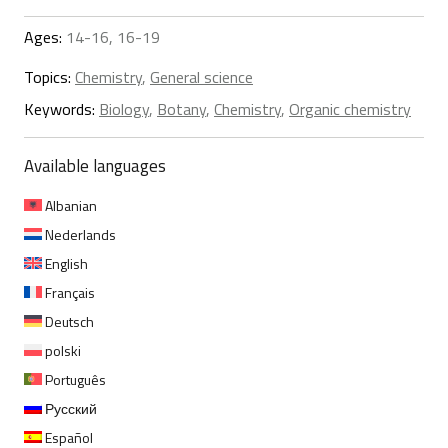
Ages:
14-16, 16-19
Topics:
Chemistry
,
General science
Keywords:
Biology
,
Botany
,
Chemistry
,
Organic chemistry
Available languages
Albanian
Nederlands
English
Français
Deutsch
polski
Português
Русский
Español