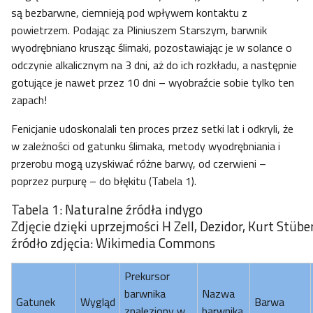
są bezbarwne, ciemnieją pod wpływem kontaktu z
powietrzem. Podając za Pliniuszem Starszym, barwnik
wyodrębniano krusząc ślimaki, pozostawiając je w solance o
odczynie alkalicznym na 3 dni, aż do ich rozkładu, a następnie
gotujące je nawet przez 10 dni – wyobraźcie sobie tylko ten
zapach!
Fenicjanie udoskonalali ten proces przez setki lat i odkryli, że
w zależności od gatunku ślimaka, metody wyodrębniania i
przerobu mogą uzyskiwać różne barwy, od czerwieni –
poprzez purpurę – do błękitu (Tabela 1).
Tabela 1: Naturalne źródła indygo
Zdjęcie dzięki uprzejmości H Zell, Dezidor, Kurt Stüb
źródło zdjęcia: Wikimedia Commons
Prekursor
barwnika
Nazwa
Gatunek
Wygląd
Barwa
znaleziony w
barwnika