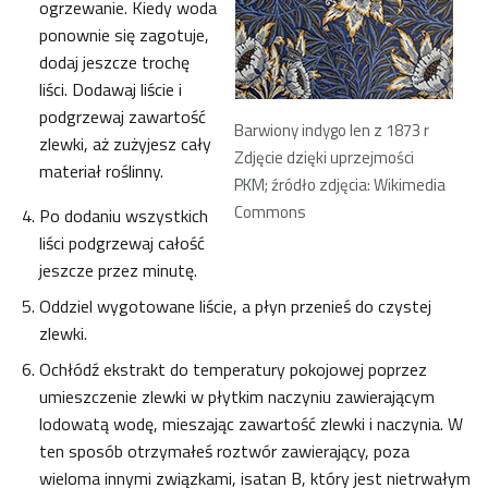
ogrzewanie. Kiedy woda
ponownie się zagotuje,
dodaj jeszcze trochę
liści. Dodawaj liście i
podgrzewaj zawartość
Barwiony indygo len z 1873 r
zlewki, aż zużyjesz cały
Zdjęcie dzięki uprzejmości
materiał roślinny.
PKM; źródło zdjęcia: Wikimedia
Commons
Po dodaniu wszystkich
liści podgrzewaj całość
jeszcze przez minutę.
Oddziel wygotowane liście, a płyn przenieś do czystej
zlewki.
Ochłódź ekstrakt do temperatury pokojowej poprzez
umieszczenie zlewki w płytkim naczyniu zawierającym
lodowatą wodę, mieszając zawartość zlewki i naczynia. W
ten sposób otrzymałeś roztwór zawierający, poza
wieloma innymi związkami, isatan B, który jest nietrwałym