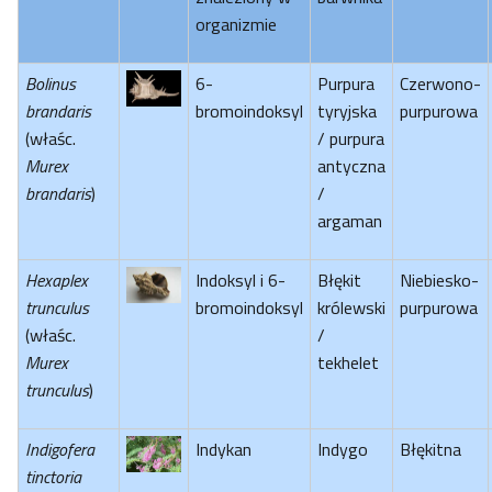
organizmie
Bolinus
6-
Purpura
Czerwono-
brandaris
bromoindoksyl
tyryjska
purpurowa
(właśc.
/ purpura
Murex
antyczna
brandaris
)
/
argaman
Hexaplex
Indoksyl i 6-
Błękit
Niebiesko-
trunculus
bromoindoksyl
królewski
purpurowa
(właśc.
/
Murex
tekhelet
trunculus
)
Indigofera
Indykan
Indygo
Błękitna
tinctoria