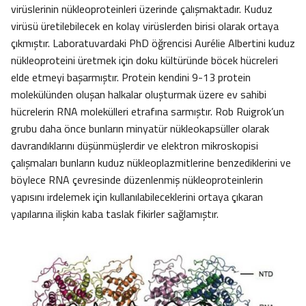
virüslerinin nükleoproteinleri üzerinde çalışmaktadır. Kuduz
virüsü üretilebilecek en kolay virüslerden birisi olarak ortaya
çıkmıştır. Laboratuvardaki PhD öğrencisi Aurélie Albertini kuduz
nükleoproteini üretmek için doku kültüründe böcek hücreleri
elde etmeyi başarmıştır. Protein kendini 9-13 protein
molekülünden oluşan halkalar oluşturmak üzere ev sahibi
hücrelerin RNA molekülleri etrafına sarmıştır. Rob Ruigrok’un
grubu daha önce bunların minyatür nükleokapsüller olarak
davrandıklarını düşünmüşlerdir ve elektron mikroskopisi
çalışmaları bunların kuduz nükleoplazmitlerine benzediklerini ve
böylece RNA çevresinde düzenlenmiş nükleoproteinlerin
yapısını irdelemek için kullanılabileceklerini ortaya çıkaran
yapılarına ilişkin kaba taslak fikirler sağlamıştır.