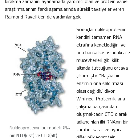
bırakma zamanını ayarlamada yardımcı olan ve protein yapısı
araştırmalarının farklı aşamalarında sürekli tavsiyeler veren
Raimond Ravelli’den de yardımlar geldi.
Sonuçlar nükleoproteinin
kendini tamamen RNA
etrafına kenetlediğini ve
onu banka kasasındaki aile
mücevherleri gibi kilit
altında tuttuğunu ortaya
çıkarmıştır. “Başka bir
enzimin ona saldırması
olası değildir.” diyor
Winfried. Protein iki ana
çalışma parçasından
oluşmaktadır. CTD olarak
adlandırılan ilki RNAnın bir
Nükleoproteinin bu modeli RNA
tarafını sarar ve ayrıca
nın NTD(üst) ve CTD(alt)
diğer nükleoprotein