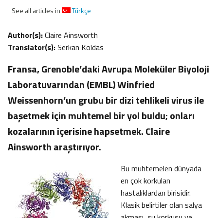
See all articles in
Türkçe
Author(s):
Claire Ainsworth
Translator(s):
Serkan Koldas
Fransa, Grenoble’daki Avrupa Moleküler Biyoloji
Laboratuvarından (EMBL) Winfried
Weissenhorn’un grubu bir dizi tehlikeli virus ile
başetmek için muhtemel bir yol buldu; onları
kozalarının içerisine hapsetmek. Claire
Ainsworth araştırıyor.
Bu muhtemelen dünyada
en çok korkulan
hastalıklardan birisidir.
Klasik belirtiler olan salya
akması, su korkusu ve