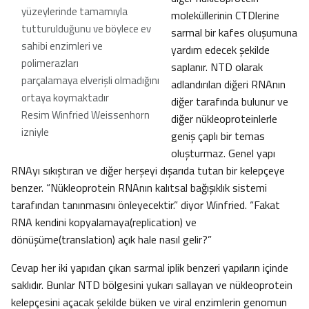
yüzeylerinde tamamıyla
moleküllerinin CTDlerine
tutturulduğunu ve böylece ev
sarmal bir kafes oluşumuna
sahibi enzimleri ve
yardım edecek şekilde
polimerazları
saplanır. NTD olarak
parçalamaya elverişli olmadığını
adlandırılan diğeri RNAnın
ortaya koymaktadır
diğer tarafında bulunur ve
Resim Winfried Weissenhorn
diğer nükleoproteinlerle
izniyle
geniş çaplı bir temas
oluşturmaz. Genel yapı
RNAyı sıkıştıran ve diğer herşeyi dışarıda tutan bir kelepçeye
benzer. “Nükleoprotein RNAnın kalıtsal bağışıklık sistemi
tarafından tanınmasını önleyecektir.” diyor Winfried. “Fakat
RNA kendini kopyalamaya(replication) ve
dönüşüme(translation) açık hale nasıl gelir?”
Cevap her iki yapıdan çıkan sarmal iplik benzeri yapıların içinde
saklıdır. Bunlar NTD bölgesini yukarı sallayan ve nükleoprotein
kelepçesini açacak şekilde büken ve viral enzimlerin genomun