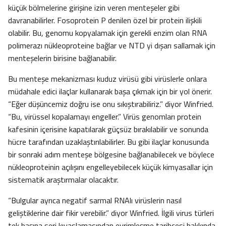
küçük bölmelerine girişine izin veren menteşeler gibi
davranabilirler. Fosoprotein P denilen özel bir protein ilişkili
olabilir. Bu, genomu kopyalamak için gerekli enzim olan RNA
polimerazı nükleoproteine bağlar ve NTD yi dışarı sallamak için
menteşelerin birisine bağlanabilir.
Bu menteşe mekanizması kuduz virüsü gibi virüslerle onlara
müdahale edici ilaçlar kullanarak başa çıkmak için bir yol önerir.
“Eğer düşüncemiz doğru ise onu sıkıştırabiliriz.” diyor Winfried.
“Bu, virüssel kopalamayı engeller.” Virüs genomları protein
kafesinin içerisine kapatılarak güçsüz bırakılabilir ve sonunda
hücre tarafından uzaklaştırılabilirler. Bu gibi ilaçlar konusunda
bir sonraki adım menteşe bölgesine bağlanabilecek ve böylece
nükleoproteinin açılışını engelleyebilecek küçük kimyasallar için
sistematik araştırmalar olacaktır.
“Bulgular ayrıca negatif sarmal RNAlı virüslerin nasıl
geliştiklerine dair fikir verebilir.” diyor Winfried. İlgili virus türleri
tek başına seri kıyaslamasından evrimleşme tarihçesi hakkında