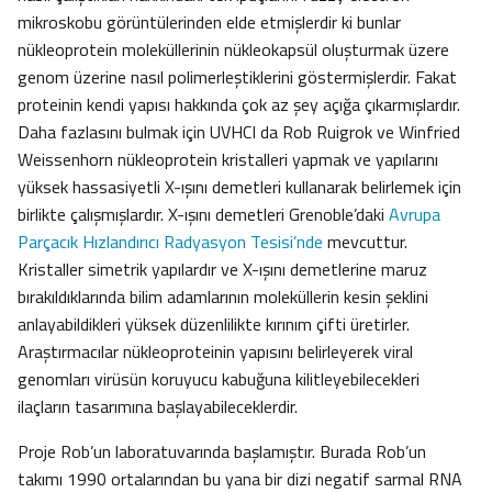
mikroskobu görüntülerinden elde etmişlerdir ki bunlar
nükleoprotein moleküllerinin nükleokapsül oluşturmak üzere
genom üzerine nasıl polimerleştiklerini göstermişlerdir. Fakat
proteinin kendi yapısı hakkında çok az şey açığa çıkarmışlardır.
Daha fazlasını bulmak için UVHCI da Rob Ruigrok ve Winfried
Weissenhorn nükleoprotein kristalleri yapmak ve yapılarını
yüksek hassasiyetli X-ışını demetleri kullanarak belirlemek için
birlikte çalışmışlardır. X-ışını demetleri Grenoble’daki
Avrupa
Parçacık Hızlandırıcı Radyasyon Tesisi’nde
mevcuttur.
Kristaller simetrik yapılardır ve X-ışını demetlerine maruz
bırakıldıklarında bilim adamlarının moleküllerin kesin şeklini
anlayabildikleri yüksek düzenlilikte kırınım çifti üretirler.
Araştırmacılar nükleoproteinin yapısını belirleyerek viral
genomları virüsün koruyucu kabuğuna kilitleyebilecekleri
ilaçların tasarımına başlayabileceklerdir.
Proje Rob’un laboratuvarında başlamıştır. Burada Rob’un
takımı 1990 ortalarından bu yana bir dizi negatif sarmal RNA