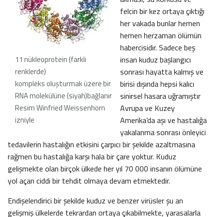
felcin bir kez ortaya çıktığı
her vakada bunlar hemen
hemen herzaman ölümün
habercisidir. Sadece beş
11 nükleoprotein (farklı
insan kuduz başlangıcı
renklerde)
sonrası hayatta kalmış ve
kompleks oluşturmak üzere bir
birisi dışında hepsi kalıcı
RNA molekülüne (siyah)bağlanır
sinirsel hasara uğramıştır
Resim Winfried Weissenhorn
Avrupa ve Kuzey
izniyle
Amerika’da aşı ve hastalığa
yakalanma sonrası önleyici
tedavilerin hastalığın etkisini çarpıcı bir şekilde azaltmasına
rağmen bu hastalığa karşı hala bir çare yoktur. Kuduz
gelişmekte olan birçok ülkede her yıl 70 000 insanın ölümüne
yol açan ciddi bir tehdit olmaya devam etmektedir.
Endişelendirici bir şekilde kuduz ve benzer virüsler şu an
gelişmiş ülkelerde tekrardan ortaya çıkabilmekte, yarasalarla