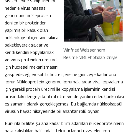
sistemlerine sahiptirler. Bu
nedenle virus hassas
genomunu nükleprotein
denilen bir proteinden
yapılmış bir kabuk olan
nükleokapsül içerisine sıkıca
paketleyerek saklar ve
Winfried Weissenhorn
kendi kendini kopyalamak
Resim EMBL Photolab izniyle
ve virüs proteinleri üretmek
için hücresel mekanizmasını
gasp edeceği ev sahibi hücre içerisine girinceye kadar onu
korur. Nükleoprotein genomu korumak kadar viral kopyalama
için gerekli protein üretimi ile kopyalama işleminin kendisi
arasındaki dengeyi kontrol etmeye de yardım eder. Çünkü ikisi
eş zamanlı olarak gerçekleşemez. Bu bağlamda nükleokapsül
virüsün hayat hikayesinde bir anahtar rolü oynar.
Bununla birlikte şu ana kadar bilim adamları nükleoproteinlerin
nasıl çalıştıkları hakkındaki tek ipuçlarını fuzzy electron