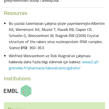
gelişmelerinden dolayı farklılaştılar.”
Resources
Bu yazıda tanımlanan çalışma şöyle yayımlanmıştır:Albertini
AA, Wernimont AK, Muziol T, Ravelli RB, Clapier CR,
Schoehn G, Weissenhorn W, Ruigrok RW (2006) Crystal
structure of the rabies virus nucleoprotein-RNA complex.
Science
313
: 360-363.
Winfried Weissenhorn ve Rob Ruigrok’un çalışması
hakkında daha fazla bilgi edinmek için bakınız:
www2.ujf-
grenoble.fr/pharmacie/laboratoires/gdrviro/
Institutions