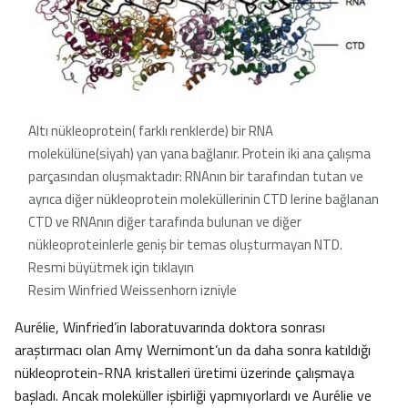
Altı nükleoprotein( farklı renklerde) bir RNA
molekülüne(siyah) yan yana bağlanır. Protein iki ana çalışma
parçasından oluşmaktadır: RNAnın bir tarafından tutan ve
ayrıca diğer nükleoprotein moleküllerinin CTD lerine bağlanan
CTD ve RNAnın diğer tarafında bulunan ve diğer
nükleoproteinlerle geniş bir temas oluşturmayan NTD.
Resmi büyütmek için tıklayın
Resim Winfried Weissenhorn izniyle
Aurélie, Winfried’in laboratuvarında doktora sonrası
araştırmacı olan Amy Wernimont’un da daha sonra katıldığı
nükleoprotein-RNA kristalleri üretimi üzerinde çalışmaya
başladı. Ancak moleküller işbirliği yapmıyorlardı ve Aurélie ve