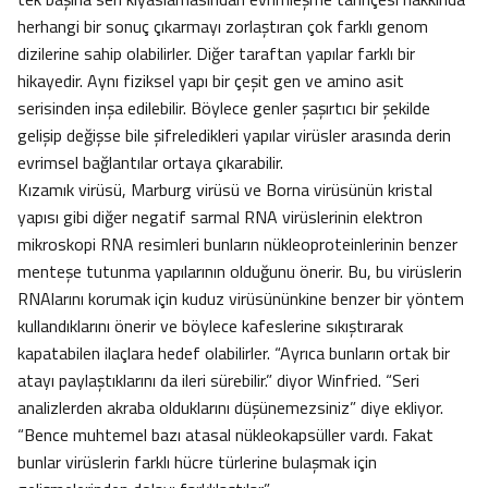
herhangi bir sonuç çıkarmayı zorlaştıran çok farklı genom
dizilerine sahip olabilirler. Diğer taraftan yapılar farklı bir
hikayedir. Aynı fiziksel yapı bir çeşit gen ve amino asit
serisinden inşa edilebilir. Böylece genler şaşırtıcı bir şekilde
gelişip değişse bile şifreledikleri yapılar virüsler arasında derin
evrimsel bağlantılar ortaya çıkarabilir.
Kızamık virüsü, Marburg virüsü ve Borna virüsünün kristal
yapısı gibi diğer negatif sarmal RNA virüslerinin elektron
mikroskopi RNA resimleri bunların nükleoproteinlerinin benzer
menteşe tutunma yapılarının olduğunu önerir. Bu, bu virüslerin
RNAlarını korumak için kuduz virüsününkine benzer bir yöntem
kullandıklarını önerir ve böylece kafeslerine sıkıştırarak
kapatabilen ilaçlara hedef olabilirler. “Ayrıca bunların ortak bir
atayı paylaştıklarını da ileri sürebilir.” diyor Winfried. “Seri
analizlerden akraba olduklarını düşünemezsiniz” diye ekliyor.
“Bence muhtemel bazı atasal nükleokapsüller vardı. Fakat
bunlar virüslerin farklı hücre türlerine bulaşmak için