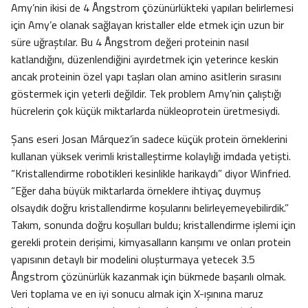
Amy’nin ikisi de 4 Ångstrom çözünürlükteki yapıları belirlemesi
için Amy’e olanak sağlayan kristaller elde etmek için uzun bir
süre uğraştılar. Bu 4 Ångstrom değeri proteinin nasıl
katlandığını, düzenlendiğini ayırdetmek için yeterince keskin
ancak proteinin özel yapı taşları olan amino asitlerin sırasını
göstermek için yeterli değildir. Tek problem Amy’nin çalıştığı
hücrelerin çok küçük miktarlarda nükleoprotein üretmesiydi.
Şans eseri Josan Márquez’in sadece küçük protein örneklerini
kullanan yüksek verimli kristalleştirme kolaylığı imdada yetişti.
“Kristallendirme robotikleri kesinlikle harikaydı” diyor Winfried.
“Eğer daha büyük miktarlarda örneklere ihtiyaç duymuş
olsaydık doğru kristallendirme koşularını belirleyemeyebilirdik.”
Takım, sonunda doğru koşulları buldu; kristallendirme işlemi için
gerekli protein derişimi, kimyasalların karışımı ve onları protein
yapısının detaylı bir modelini oluşturmaya yetecek 3.5
Ångstrom çözünürlük kazanmak için bükmede başarılı olmak.
Veri toplama ve en iyi sonucu almak için X-ışınına maruz