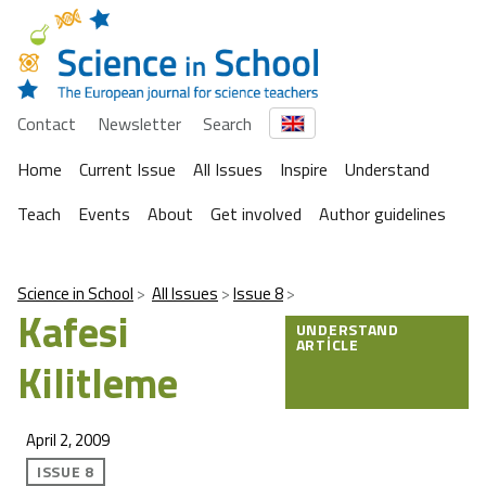
Contact
Newsletter
Search
Home
Current Issue
All Issues
Inspire
Understand
Teach
Events
About
Get involved
Author guidelines
Science in School
All Issues
Issue 8
Kafesi
UNDERSTAND
ARTICLE
Kilitleme
April 2, 2009
ISSUE 8