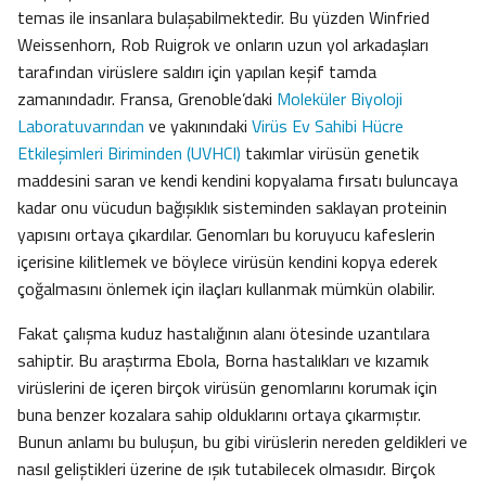
temas ile insanlara bulaşabilmektedir. Bu yüzden Winfried
Weissenhorn, Rob Ruigrok ve onların uzun yol arkadaşları
tarafından virüslere saldırı için yapılan keşif tamda
zamanındadır. Fransa, Grenoble’daki
Moleküler Biyoloji
Laboratuvarından
ve yakınındaki
Virüs Ev Sahibi Hücre
Etkileşimleri Biriminden (UVHCI)
takımlar virüsün genetik
maddesini saran ve kendi kendini kopyalama fırsatı buluncaya
kadar onu vücudun bağışıklık sisteminden saklayan proteinin
yapısını ortaya çıkardılar. Genomları bu koruyucu kafeslerin
içerisine kilitlemek ve böylece virüsün kendini kopya ederek
çoğalmasını önlemek için ilaçları kullanmak mümkün olabilir.
Fakat çalışma kuduz hastalığının alanı ötesinde uzantılara
sahiptir. Bu araştırma Ebola, Borna hastalıkları ve kızamık
virüslerini de içeren birçok virüsün genomlarını korumak için
buna benzer kozalara sahip olduklarını ortaya çıkarmıştır.
Bunun anlamı bu buluşun, bu gibi virüslerin nereden geldikleri ve
nasıl geliştikleri üzerine de ışık tutabilecek olmasıdır. Birçok