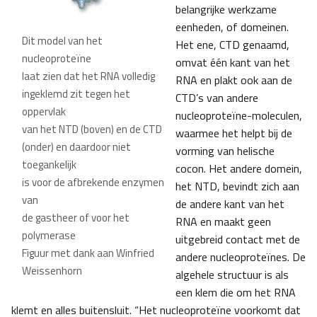
belangrijke werkzame
eenheden, of domeinen.
Dit model van het
Het ene, CTD genaamd,
nucleoproteïne
omvat één kant van het
laat zien dat het RNA volledig
RNA en plakt ook aan de
ingeklemd zit tegen het
CTD’s van andere
oppervlak
nucleoproteïne-moleculen,
van het NTD (boven) en de CTD
waarmee het helpt bij de
(onder) en daardoor niet
vorming van helische
toegankelijk
cocon. Het andere domein,
is voor de afbrekende enzymen
het NTD, bevindt zich aan
van
de andere kant van het
de gastheer of voor het
RNA en maakt geen
polymerase
uitgebreid contact met de
Figuur met dank aan Winfried
andere nucleoproteïnes. De
Weissenhorn
algehele structuur is als
een klem die om het RNA
klemt en alles buitensluit. “Het nucleoproteïne voorkomt dat