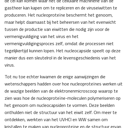
de cel kan komen waar het de cellulaire machinerie van de
gastheer kan kapen om te repliceren en de viruseiwitten te
produceren. Het nucleoproteïne beschermt het genoom,
maar helpt daarnaast bij het beheersen van het evenwicht
tussen de productie van eiwitten die nodig zijn voor de
vermenigvuldiging van het virus en het
vermenigvuldigingsproces zelf, omdat die processen niet
tegelijkertijd kunnen lopen. Het nucleocapside speelt op deze
manier dus een sleutelrol in de levensgeschiedenis van het
virus.
Tot nu toe echter kwamen de enige aanwijzingen die
wetenschappers hadden over hoe nucleoproteïnes werken uit
de wazige beelden van de elektronenmicroscoop waarop te
zien was hoe de nucleoproteïne-moleculen polymeriseren op
het genoom om nucleocapsiden te vormen. Deze beelden
onthulden niet de structuur van het eiwit zelf. Om meer te
ontdekken, werkten van het UVHCI en WW samen om
kristallen te maken van nucleoproteïne en de structuur ervan