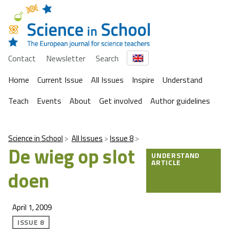
Contact
Newsletter
Search
Home
Current Issue
All Issues
Inspire
Understand
Teach
Events
About
Get involved
Author guidelines
Science in School
All Issues
Issue 8
De wieg op slot
UNDERSTAND
ARTICLE
doen
April 1, 2009
ISSUE 8