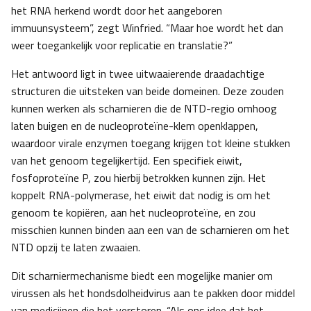
het RNA herkend wordt door het aangeboren
immuunsysteem”, zegt Winfried. “Maar hoe wordt het dan
weer toegankelijk voor replicatie en translatie?”
Het antwoord ligt in twee uitwaaierende draadachtige
structuren die uitsteken van beide domeinen. Deze zouden
kunnen werken als scharnieren die de NTD-regio omhoog
laten buigen en de nucleoproteïne-klem openklappen,
waardoor virale enzymen toegang krijgen tot kleine stukken
van het genoom tegelijkertijd. Een specifiek eiwit,
fosfoproteïne P, zou hierbij betrokken kunnen zijn. Het
koppelt RNA-polymerase, het eiwit dat nodig is om het
genoom te kopiëren, aan het nucleoproteïne, en zou
misschien kunnen binden aan een van de scharnieren om het
NTD opzij te laten zwaaien.
Dit scharniermechanisme biedt een mogelijke manier om
virussen als het hondsdolheidvirus aan te pakken door middel
van medicijnen die het verstoren. “Als ons idee dat het