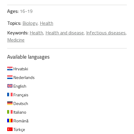
Ages:
16-19
Topics:
Biology
,
Health
Keywords:
Health
,
Health and disease
,
Infectious diseases
,
Medicine
Available languages
Hrvatski
Nederlands
English
Français
Deutsch
Italiano
Română
Türkçe