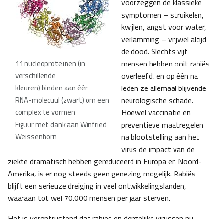
voorzeggen de klassieke
symptomen – struikelen,
kwijlen, angst voor water,
verlamming – vrijwel altijd
de dood. Slechts vijf
11 nucleoproteïnen (in
mensen hebben ooit rabiës
verschillende
overleefd, en op één na
kleuren) binden aan één
leden ze allemaal blijvende
RNA-molecuul (zwart) om een
neurologische schade.
complex te vormen
Hoewel vaccinatie en
Figuur met dank aan Winfried
preventieve maatregelen
Weissenhorn
na blootstelling aan het
virus de impact van de
ziekte dramatisch hebben gereduceerd in Europa en Noord-
Amerika, is er nog steeds geen genezing mogelijk. Rabiës
blijft een serieuze dreiging in veel ontwikkelingslanden,
waaraan tot wel 70.000 mensen per jaar sterven.
Het is verontrustend dat rabiës en dergelijke virussen nu