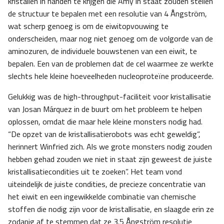
kristallen in handen te krijgen die Amy in staat zouden stellen
de structuur te bepalen met een resolutie van 4 Ångström,
wat scherp genoeg is om de eiwitopvouwing te
onderscheiden, maar nog niet genoeg om de volgorde van de
aminozuren, de individuele bouwstenen van een eiwit, te
bepalen. Een van de problemen dat de cel waarmee ze werkte
slechts hele kleine hoeveelheden nucleoproteïne produceerde.
Gelukkig was de high-throughput-faciliteit voor kristallisatie
van Josan Márquez in de buurt om het probleem te helpen
oplossen, omdat die maar hele kleine monsters nodig had.
“De opzet van de kristallisatierobots was echt geweldig”,
herinnert Winfried zich. Als we grote monsters nodig zouden
hebben gehad zouden we niet in staat zijn geweest de juiste
kristallisatiecondities uit te zoeken”. Het team vond
uiteindelijk de juiste condities, de precieze concentratie van
het eiwit en een ingewikkelde combinatie van chemische
stoffen die nodig zijn voor de kristallisatie, en slaagde erin ze
zodanig af te stemmen dat ze 3.5 Ångström resolutie