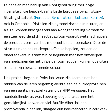
te bepalen met behulp van Röntgenstraling met hoge
intensiteit, die beschikbaar is bij de Europese Synchroton-
Stralingsfaciliteit
(European Synchrotron Radiation Facility)
,
ook in Grenoble. Kristallen zijn symmetrische structuren, en
als ze worden blootgesteld aan Röntgenstraling vormen ze
een zeer geordend diffractiepatroon waaruit wetenschappers
de precieze vorm van het molecuul kunnen opmaken. Door de
structuur van het nucleoproteïne te bepalen, zouden de
onderzoekers in staat zijn te beginnen met het ontwerpen
van medicijnen die het virale genoom zouden kunnen opsluiten
binnenin zijn beschermende schaal.
Het project begon in Robs lab, waar zijn team sinds het
midden van de jaren negentig werkte aan de nucleoproteïnen
van een aantal negatief-strengige RNA-virussen. Het
hondsdolheidvirus was toevallig degene waarmee het
gemakkelijkst te werken viel. Aurélie Albertini, een
promovenda in het lab, slaagde erin insektencellen in celkweek