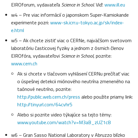
EIROforum, vydavateľa
Science in School
. Viď:
www.ill.eu
w4 – Pre viac informácií o japonskom Super-Kamiokande
experimente pozri:
www-sk.icrr.u-tokyo.ac.jp/sk/index-
e.html
w5 – Ak chcete zistiť viac o CERNe, najväčšom svetovom
laboratóriu časticovej fyziky a jednom z ôsmich členov
EIROfóra, vydavateľovi
Science in School
, pozrite:
www.cern.ch
Ak si chcete v tlačovom vyhlásení CERNu prečítať viac
o úspešnej detekcii miónového neutrína zmeneného na
taónové neutríno, pozrite:
http://public.web.cern.ch/press
alebo použite priamy link:
http://tinyurl.com/64cvhr5
Alebo si pozrite video týkajúce sa tejto témy:
www.youtube.com/watch?v=M3aB_zUZ1c8
w6 – Gran Sasso National Laboratory v Abruzzo blízko