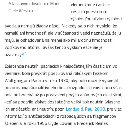
S láskavým dovolením Mark
elementárne častice
Tiele Westra
cestujú priestorom
rýchlosťou blízkou rýchlosti
svetla a nemajú žiadny náboj. Niekedy sa o nich myslelo, že
nemajú ani hmotnosť, ale v súčasnosti vedci naznačujú, že ju
majú; je odhadovaná na menej ako miliardtinu hmotnosti
vodíkového atómu, avšak tento výskum ešte nie je
w1
uzavretý
.
Existencia neutrín, patriacich k najpočetnejším časticiam vo
vesmíre, bola prvýkrát postulovaná rakúskym fyzikom
Wolfgangom Paulim v roku 1930, aby bolo možné vysvetliť
pozorovania rádioaktívneho beta rozpadu. Ich existencia však
bola potvrdená až po postavení prvých atómových elektrární,
keď sa podarilo získať dostatočne veľký tok neutrín (vlastne
ich antičastíc, antineutrín; pozri
Landua & Rau, 2008
, pre viac
informácií o antičasticiach) z rozpadajúcich sa fragmentov
štiepenia. V roku 1956 Clyde Cowan a Frederick Reines