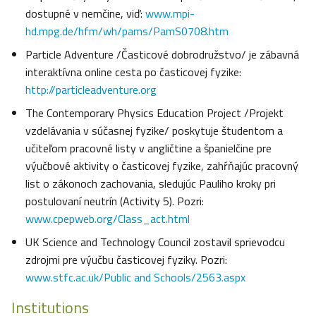
dostupné v nemčine, viď:
www.mpi-
hd.mpg.de/hfm/wh/pams/PamS0708.htm
Particle Adventure /Časticové dobrodružstvo/ je zábavná
interaktívna online cesta po časticovej fyzike:
http://particleadventure.org
The Contemporary Physics Education Project /Projekt
vzdelávania v súčasnej fyzike/ poskytuje študentom a
učiteľom pracovné listy v angličtine a španielčine pre
výučbové aktivity o časticovej fyzike, zahŕňajúc pracovný
list o zákonoch zachovania, sledujúc Pauliho kroky pri
postulovaní neutrín (Activity 5). Pozri:
www.cpepweb.org/Class_act.html
UK Science and Technology Council zostavil sprievodcu
zdrojmi pre výučbu časticovej fyziky. Pozri:
www.stfc.ac.uk/Public and Schools/2563.aspx
Institutions