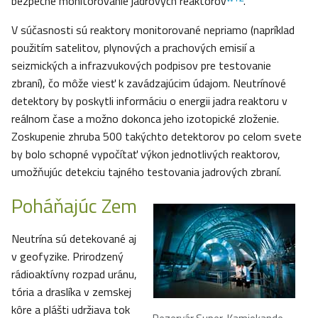
bezpečné monitorovanie jadrových reaktorov
.
V súčasnosti sú reaktory monitorované nepriamo (napríklad
použitím satelitov, plynových a prachových emisií a
seizmických a infrazvukových podpisov pre testovanie
zbraní), čo môže viesť k zavádzajúcim údajom. Neutrínové
detektory by poskytli informáciu o energii jadra reaktoru v
reálnom čase a možno dokonca jeho izotopické zloženie.
Zoskupenie zhruba 500 takýchto detektorov po celom svete
by bolo schopné vypočítať výkon jednotlivých reaktorov,
umožňujúc detekciu tajného testovania jadrových zbraní.
Poháňajúc Zem
Neutrína sú detekované aj
v geofyzike. Prirodzený
rádioaktívny rozpad uránu,
tória a draslíka v zemskej
kôre a plášti udržiava tok