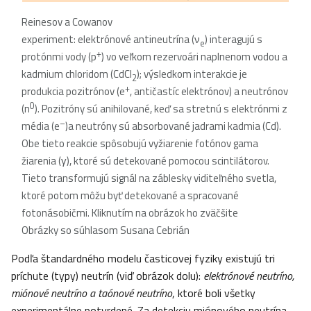
Reinesov a Cowanov
experiment: elektrónové antineutrína (ν
) interagujú s
e
+
protónmi vody (p
) vo veľkom rezervoári naplnenom vodou a
kadmium chloridom (CdCl
); výsledkom interakcie je
2
+
produkcia pozitrónov (e
, antičastíc elektrónov) a neutrónov
0
(n
). Pozitróny sú anihilované, keď sa stretnú s elektrónmi z
–
média (e
)a neutróny sú absorbované jadrami kadmia (Cd).
Obe tieto reakcie spôsobujú vyžiarenie fotónov gama
žiarenia (γ), ktoré sú detekované pomocou scintilátorov.
Tieto transformujú signál na záblesky viditeľného svetla,
ktoré potom môžu byť detekované a spracované
fotonásobičmi. Kliknutím na obrázok ho zväčšite
Obrázky so súhlasom Susana Cebrián
Podľa štandardného modelu časticovej fyziky existujú tri
príchute (typy) neutrín (viď obrázok dolu):
elektrónové neutríno,
miónové neutríno a taónové neutríno
, ktoré boli všetky
experimentálne potvrdené. Za detekciu miónového neutrína