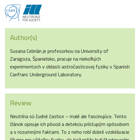
Author(s)
Susana Cebrián je profesorkou na University of
Zaragoza, Španielsko, pracuje na niekoľkých
experimentoch v oblasti astročasticovej fyziky v Spanish
Canfranc Underground Laboratory.
Review
Neutrína sú čudné častice – malé ale fascinujúce. Tento
článok opisuje ich pôvod a detekciu prístupým spôsobom
a s rozumnými faktami. To z neho robí dobré vzdelávacie
čítanie pre učiteľov fyziky, ale tiež môže byť štartovacím