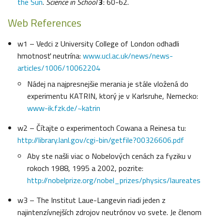
the Sun
.
Science in School
3
: 60-62.
Web References
w1 – Vedci z University College of London odhadli
hmotnosť neutrína:
www.ucl.ac.uk/news/news-
articles/1006/10062204
Nádej na najpresnejšie merania je stále vložená do
experimentu KATRIN, ktorý je v Karlsruhe, Nemecko:
www-ik.fzk.de/~katrin
w2 – Čítajte o experimentoch Cowana a Reinesa tu:
http://library.lanl.gov/cgi-bin/getfile?00326606.pdf
Aby ste našli viac o Nobelových cenách za fyziku v
rokoch 1988, 1995 a 2002, pozrite:
http://nobelprize.org/nobel_prizes/physics/laureates
w3 – The Institut Laue-Langevin riadi jeden z
najintenzívnejších zdrojov neutrónov vo svete. Je členom