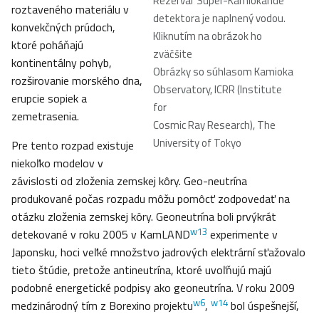
Rezervár Super-Kamiokande
roztaveného materiálu v
detektora je naplnený vodou.
konvekčných prúdoch,
Kliknutím na obrázok ho
ktoré poháňajú
zväčšite
kontinentálny pohyb,
Obrázky so súhlasom Kamioka
rozširovanie morského dna,
Observatory, ICRR (Institute
erupcie sopiek a
for
zemetrasenia.
Cosmic Ray Research), The
University of Tokyo
Pre tento rozpad existuje
niekoľko modelov v
závislosti od zloženia zemskej kôry. Geo-neutrína
produkované počas rozpadu môžu pomôcť zodpovedať na
otázku zloženia zemskej kôry. Geoneutrína boli prvýkrát
w13
detekované v roku 2005 v KamLAND
experimente v
Japonsku, hoci veľké množstvo jadrových elektrární sťažovalo
tieto štúdie, pretože antineutrína, ktoré uvoľňujú majú
podobné energetické podpisy ako geoneutrína. V roku 2009
w6
w14
medzinárodný tím z Borexino projektu
,
bol úspešnejší,