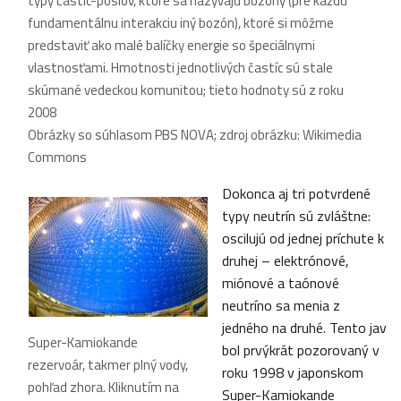
typy častíc-poslov, ktoré sa nazývajú bozóny (pre každú
fundamentálnu interakciu iný bozón), ktoré si môžme
predstaviť ako malé balíčky energie so špeciálnymi
vlastnosťami. Hmotnosti jednotlivých častíc sú stale
skúmané vedeckou komunitou; tieto hodnoty sú z roku
2008
Obrázky so súhlasom PBS NOVA; zdroj obrázku: Wikimedia
Commons
Dokonca aj tri potvrdené
typy neutrín sú zvláštne:
oscilujú od jednej príchute k
druhej – elektrónové,
miónové a taónové
neutríno sa menia z
jedného na druhé. Tento jav
Super-Kamiokande
bol prvýkrát pozorovaný v
rezervoár, takmer plný vody,
roku 1998 v japonskom
pohľad zhora. Kliknutím na
Super-Kamiokande