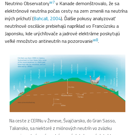
w7
Neutrino Observatory
v Kanade demonštrovalo, že sa
elektrónové neutrína počas cesty na zem zmenili na neutrína
iných príchutí (
Bahcall, 2004
). Ďalšie pokusy analyzovať
neutrínové oscilácie prebiehajú napríklad vo Francúzsku a
Japonsku, kde urýchľovače a jadrové elektrárne poskytujú
w8
veľké množstvo antineutrín na pozorovanie
.
Na ceste z CERNu v Ženeve, Švajčiarsko, do Gran Sasso,
Taliansko, sa niektoré z miónových neutrín vo zväzku