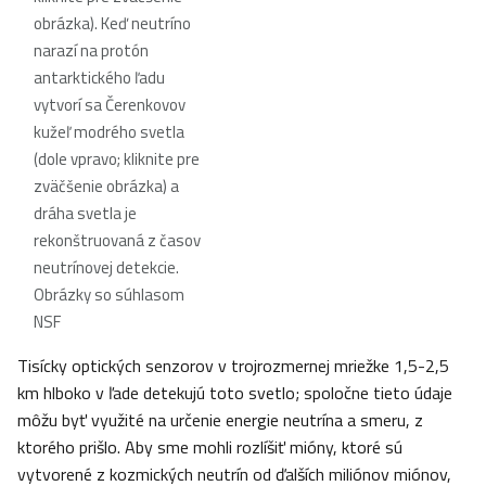
obrázka). Keď neutríno
narazí na protón
antarktického ľadu
vytvorí sa Čerenkovov
kužeľ modrého svetla
(dole vpravo; kliknite pre
zväčšenie obrázka) a
dráha svetla je
rekonštruovaná z časov
neutrínovej detekcie.
Obrázky so súhlasom
NSF
Tisícky optických senzorov v trojrozmernej mriežke 1,5-2,5
km hlboko v ľade detekujú toto svetlo; spoločne tieto údaje
môžu byť využité na určenie energie neutrína a smeru, z
ktorého prišlo. Aby sme mohli rozlíšiť mióny, ktoré sú
vytvorené z kozmických neutrín od ďalších miliónov miónov,