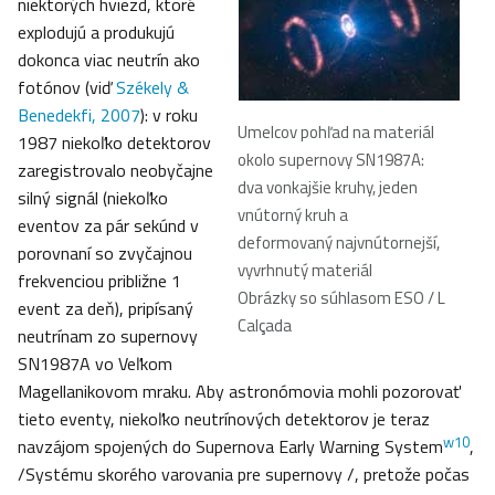
niektorých hviezd, ktoré
explodujú a produkujú
dokonca viac neutrín ako
fotónov (viď
Székely &
Benedekfi, 2007
): v roku
Umelcov pohľad na materiál
1987 niekoľko detektorov
okolo supernovy SN1987A:
zaregistrovalo neobyčajne
dva vonkajšie kruhy, jeden
silný signál (niekoľko
vnútorný kruh a
eventov za pár sekúnd v
deformovaný najvnútornejší,
porovnaní so zvyčajnou
vyvrhnutý materiál
frekvenciou približne 1
Obrázky so súhlasom ESO / L
event za deň), pripísaný
Calçada
neutrínam zo supernovy
SN1987A vo Veľkom
Magellanikovom mraku. Aby astronómovia mohli pozorovať
tieto eventy, niekoľko neutrínových detektorov je teraz
w10
navzájom spojených do Supernova Early Warning System
,
/Systému skorého varovania pre supernovy /, pretože počas