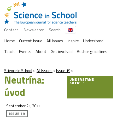
Contact
Newsletter
Search
Home
Current Issue
All Issues
Inspire
Understand
Teach
Events
About
Get involved
Author guidelines
Science in School
All Issues
Issue 19
Neutrína:
UNDERSTAND
ARTICLE
úvod
September 21, 2011
ISSUE 19