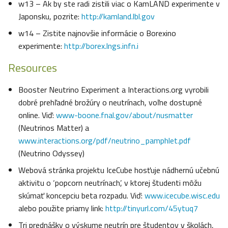
w13 – Ak by ste radi zistili viac o KamLAND experimente v
Japonsku, pozrite:
http://kamland.lbl.gov
w14 – Zistite najnovšie informácie o Borexino
experimente:
http://borex.lngs.infn.i
Resources
Booster Neutrino Experiment a Interactions.org vyrobili
dobré prehľadné brožúry o neutrínach, voľne dostupné
online. Viď:
www-boone.fnal.gov/about/nusmatter
(Neutrinos Matter) a
www.interactions.org/pdf/neutrino_pamphlet.pdf
(Neutrino Odyssey)
Webová stránka projektu IceCube hosťuje nádhernú učebnú
aktivitu o ‘popcorn neutrínach’, v ktorej študenti môžu
skúmať koncepciu beta rozpadu. Viď:
www.icecube.wisc.edu
alebo použite priamy link:
http://tinyurl.com/45ytuq7
Tri prednášky o výskume neutrín pre študentov v školách,