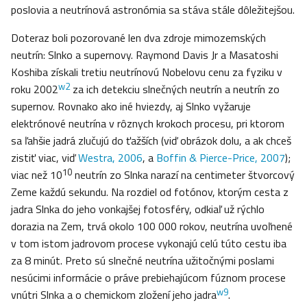
poslovia a neutrínová astronómia sa stáva stále dôležitejšou.
Doteraz boli pozorované len dva zdroje mimozemských
neutrín: Slnko a supernovy. Raymond Davis Jr a Masatoshi
Koshiba získali tretiu neutrínovú Nobelovu cenu za fyziku v
w2
roku 2002
za ich detekciu slnečných neutrín a neutrín zo
supernov. Rovnako ako iné hviezdy, aj Slnko vyžaruje
elektrónové neutrína v rôznych krokoch procesu, pri ktorom
sa ľahšie jadrá zlučujú do ťažších (viď obrázok dolu, a ak chceš
zistiť viac, viď
Westra, 2006
, a
Boffin & Pierce-Price, 2007
);
10
viac než 10
neutrín zo Slnka narazí na centimeter štvorcový
Zeme každú sekundu. Na rozdiel od fotónov, ktorým cesta z
jadra Slnka do jeho vonkajšej fotosféry, odkiaľ už rýchlo
dorazia na Zem, trvá okolo 100 000 rokov, neutrína uvoľnené
v tom istom jadrovom procese vykonajú celú túto cestu iba
za 8 minút. Preto sú slnečné neutrína užitočnými poslami
nesúcimi informácie o práve prebiehajúcom fúznom procese
w9
vnútri Slnka a o chemickom zložení jeho jadra
.