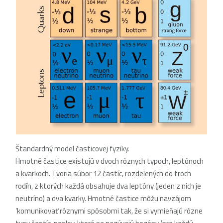
Štandardný model časticovej fyziky.
Hmotné častice existujú v dvoch rôznych typoch, leptónoch
a kvarkoch. Tvoria súbor 12 častíc, rozdelených do troch
rodín, z ktorých každá obsahuje dva leptóny (jeden z nich je
neutríno) a dva kvarky. Hmotné častice môžu navzájom
‘komunikovať rôznymi spôsobmi tak, že si vymieňajú rôzne