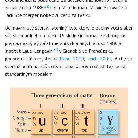
w2
získali v roku 1988
Leon M Lederman, Melvin Schwartz a
Jack Steinberger Nobelovu cenu za fyziku.
Bol navrhnutý štvrtý, ‘sterilný’ typ, ktorý je odolný voči slabej
sile štandardného modelu. Posledné informácie zahrňujúce
prepracovaný výpočet meraní vykonaných v roku 1980 v
w3
Institut Laue-Langevin
v Grenoble vo Francúzsku,
podporujú túto myšlienku (
Hand, 2010
;
Reich, 2011
). Ak by sa
sterilné neutrína našli, otvorila by sa nová oblasť fyziky za
štandardným modelom.