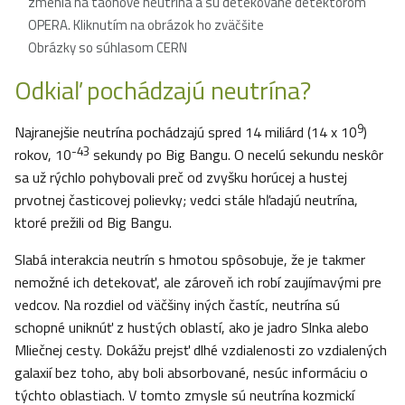
zmenia na taónové neutrína a sú detekované detektorom
OPERA. Kliknutím na obrázok ho zväčšite
Obrázky so súhlasom CERN
Odkiaľ pochádzajú neutrína?
9
Najranejšie neutrína pochádzajú spred 14 miliárd (14 x 10
)
-43
rokov, 10
sekundy po Big Bangu. O necelú sekundu neskôr
sa už rýchlo pohybovali preč od zvyšku horúcej a hustej
prvotnej časticovej polievky; vedci stále hľadajú neutrína,
ktoré prežili od Big Bangu.
Slabá interakcia neutrín s hmotou spôsobuje, že je takmer
nemožné ich detekovať, ale zároveň ich robí zaujímavými pre
vedcov. Na rozdiel od väčšiny iných častíc, neutrína sú
schopné uniknúť z hustých oblastí, ako je jadro Slnka alebo
Mliečnej cesty. Dokážu prejsť dlhé vzdialenosti zo vzdialených
galaxií bez toho, aby boli absorbované, nesúc informáciu o
týchto oblastiach. V tomto zmysle sú neutrína kozmickí