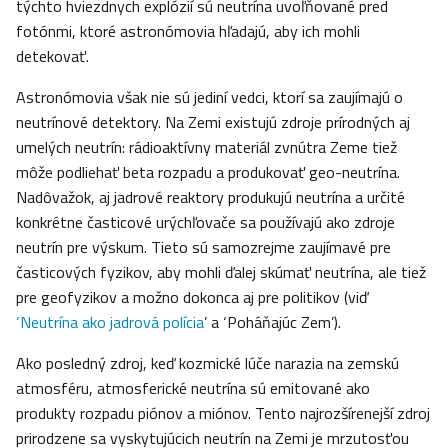
týchto hviezdnych explózií sú neutrína uvoľňované pred
fotónmi, ktoré astronómovia hľadajú, aby ich mohli
detekovať.
Astronómovia však nie sú jediní vedci, ktorí sa zaujímajú o
neutrínové detektory. Na Zemi existujú zdroje prírodných aj
umelých neutrín: rádioaktívny materiál zvnútra Zeme tiež
môže podliehať beta rozpadu a produkovať geo-neutrína.
Nadôvažok, aj jadrové reaktory produkujú neutrína a určité
konkrétne časticové urýchľovače sa používajú ako zdroje
neutrín pre výskum. Tieto sú samozrejme zaujímavé pre
časticových fyzikov, aby mohli ďalej skúmať neutrína, ale tiež
pre geofyzikov a možno dokonca aj pre politikov (viď
‘Neutrína ako jadrová polícia
’ a ‘Poháňajúc Zem’).
Ako posledný zdroj, keď kozmické lúče narazia na zemskú
atmosféru, atmosferické neutrína sú emitované ako
produkty rozpadu piónov a miónov. Tento najrozšírenejší zdroj
prirodzene sa vyskytujúcich neutrín na Zemi je mrzutosťou