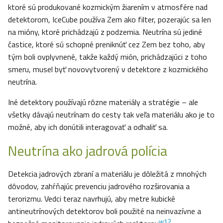
ktoré sú produkované kozmickým žiarením v atmosfére nad
detektorom, IceCube používa Zem ako filter, pozerajúc sa len
na mióny, ktoré prichádzajú z podzemia. Neutrína sú jediné
častice, ktoré sú schopné preniknúť cez Zem bez toho, aby
tým boli ovplyvnené, takže každý mión, prichádzajúci z toho
smeru, musel byť novovytvorený v detektore z kozmického
neutrína.
Iné detektory používajú rôzne materiály a stratégie – ale
všetky dávajú neutrínam do cesty tak veľa materiálu ako je to
možné, aby ich donútili interagovať a odhaliť sa.
Neutrína ako jadrová polícia
Detekcia jadrových zbraní a materiálu je dôležitá z mnohých
dôvodov, zahŕňajúc prevenciu jadrového rozširovania a
terorizmu. Vedci teraz navrhujú, aby metre kubické
antineutrínových detektorov boli použité na neinvazívne a
w12