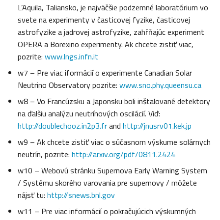
L’Aquila, Taliansko, je najväčšie podzemné laboratórium vo
svete na experimenty v časticovej fyzike, časticovej
astrofyzike a jadrovej astrofyzike, zahŕňajúc experiment
OPERA a Borexino experimenty. Ak chcete zistiť viac,
pozrite:
www.lngs.infn.it
w7 – Pre viac iformácií o experimente Canadian Solar
Neutrino Observatory pozrite:
www.sno.phy.queensu.ca
w8 – Vo Francúzsku a Japonsku boli inštalované detektory
na ďalšiu analýzu neutrínových oscilácií. Viď:
http://doublechooz.in2p3.fr
and
http://jnusrv01.kek.jp
w9 – Ak chcete zistiť viac o súčasnom výskume solárnych
neutrín, pozrite:
http://arxiv.org/pdf/0811.2424
w10 – Webovú stránku Supernova Early Warning System
/ Systému skorého varovania pre supernovy / môžete
nájsť tu:
http://snews.bnl.gov
w11 – Pre viac informácií o pokračujúcich výskumných