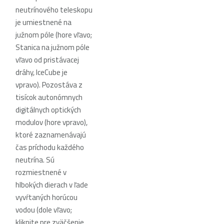
neutrínového teleskopu
je umiestnené na
južnom póle (hore vľavo;
Stanica na južnom póle
vľavo od pristávacej
dráhy, IceCube je
vpravo). Pozostáva z
tisícok autonómnych
digitálnych optických
modulov (hore vpravo),
ktoré zaznamenávajú
čas príchodu každého
neutrína. Sú
rozmiestnené v
hlbokých dierach v ľade
vyvŕtaných horúcou
vodou (dole vľavo;
kliknite pre zväčšenie