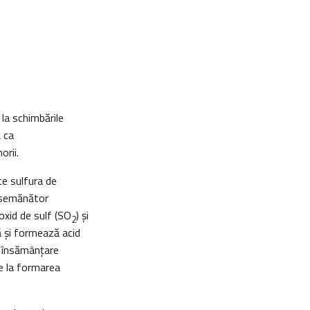
 la schimbările
ă ca
rii.
te sulfura de
 asemănător
oxid de sulf (SO
) și
2
ă şi formează acid
e însămânțare
ce la formarea