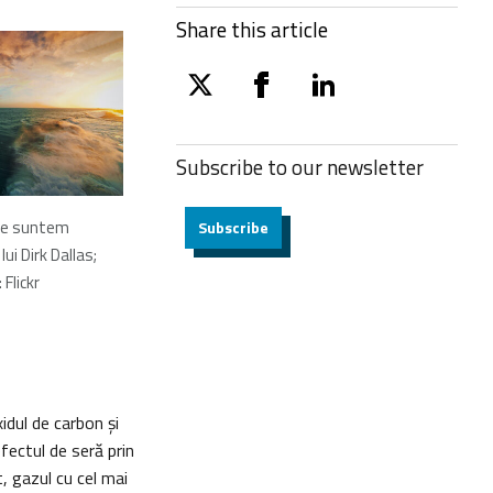
Share this article
twitter
facebook
linkedin
Subscribe to our
newsletter
ne suntem
Subscribe
ui Dirk Dallas;
 Flickr
idul de carbon și
fectul de seră prin
, gazul cu cel mai