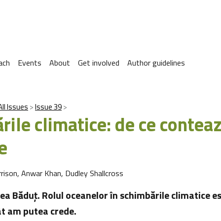
ach
Events
About
Get involved
Author guidelines
All Issues
Issue 39
rile climatice: de ce contea
e
rison, Anwar Khan, Dudley Shallcross
ea Băduţ. Rolul oceanelor în schimbările climatice e
t am putea crede.