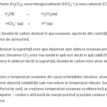
–
rbonic (H
CO
), ionul hidrogencarbonat (HCO
) şi ionul carbonat (C
2
3
3
 H
O(l) → H
CO
(aq)
2
2
3
–
+
HCO
(aq) + H
(aq)
3
c bioxidul de carbon dizolvat în apa oceanului, aşa încât alte cantită
rte din atmosferă.
dizolvat la suprafață este apoi dispersat spre adâncul oceanului pr
tate’. Deoarece CO
este mai solubil în apă rece decât în apă caldă (fi
2
rece în adâncuri decât la suprafață, bioxidul de carbon este atras d
tere a temperaturii oceanelor din cauza schimbărilor climatice, atunc
erat datorită solubilității sale mai reduse la temperaturi ridicate. Su
fectul de seră, iar creșterea temperaturii oceanului va elibera încă ş
departe – creând o altă buclă de reacţie pozitivă și putând conduce 
rol.