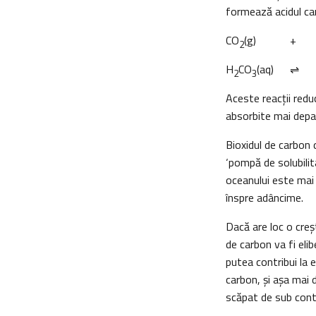
formează acidul ca
CO
(g) +
2
H
CO
(aq)
⇌ 
2
3
Aceste reacţii redu
absorbite mai depa
Bioxidul de carbon 
‘pompă de solubili
oceanului este mai 
înspre adâncime.
Dacă are loc o creș
de carbon va fi elib
putea contribui la e
carbon, și așa mai 
scăpat de sub cont