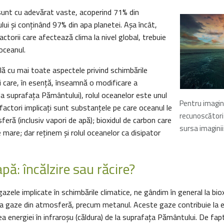
sunt cu adevărat vaste, acoperind 71% din
i și conținând 97% din apa planetei. Aşa încât,
ctorii care afectează clima la nivel global, trebuie
 oceanul.
ă cu mai toate aspectele privind schimbările
i care, în esenţă, înseamnă o modificare a
la suprafața Pământului), rolul oceanelor este unul
Pentru imagi
 factori implicați sunt substanţele pe care oceanul le
recunoscători l
eră (inclusiv vapori de apă); bioxidul de carbon care
sursa imaginii:
e mare; dar reţinem și rolul oceanelor ca disipator
apă: încălzire sau răcire?
azele implicate în schimbările climatice, ne gândim în general la biox
va gaze din atmosferă, precum metanul. Aceste gaze contribuie la e
ea energiei în infraroșu (căldura) de la suprafața Pământului. De fapt