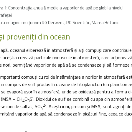
ra 1: Concentraţia anuală medie a vaporilor de apă pe glob la nivelul
afeţei
ru imagine mulţumim RG Derwent, RD Scientific, Marea Britanie
i proveniţi din ocean
 apă, oceanul eliberează în atmosferă şi alți compuși care contribuie
tre aceștia creează particule minuscule în atmosferă, care acționeaz
 nori, permiţând vaporilor de apă să se condenseze și să formeze no
 importanți compuși cu rol de însămânţare a norilor în atmosferă es
 un compus de sulf produs în oceane de fitoplancton (un plancton
a se evaporă ușor în atmosferă, unde se oxidează pentru a forma di
c (MSA – CH
O
S). Dioxidul de sulf se combină cu apa din atmosfer
4
3
2-
-se ioni de sulfat, SO
. Aceşti ioni, precum și MSA, sunt agenți d
4
ermițând vaporilor de apă să condenseze în picături fine, ceea ce du