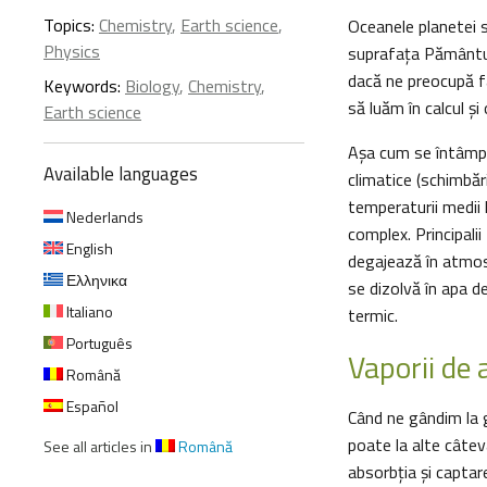
Topics:
Chemistry
,
Earth science
,
Oceanele planetei 
Physics
suprafața Pământulu
dacă ne preocupă fa
Keywords:
Biology
,
Chemistry
,
să luăm în calcul şi
Earth science
Aşa cum se întâmpl
Available languages
climatice (schimbăr
temperaturii medii 
Nederlands
complex. Principalii
English
degajează în atmosf
Ελληνικα
se dizolvă în apa d
Italiano
termic.
Português
Vaporii de 
Română
Español
Când ne gândim la g
poate la alte câte
See all articles in
Română
absorbția și captar