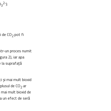
2-
O
):
3
ţi de CO
pot fi
2
intr-un proces numit
gura 2), iar apa
e la suprafață
i şi mai mult bioxid
rplusul de CO
ar
2
i mai mult bioxid de
la un efect de seră