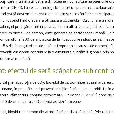
uși care intră în atmosfera din oceane îl constituie halogenurile or
 metil (CH
Cl). La fel ca omologii lor sintetici (precum clorofluorcarb
3
orizează descompunerea ozonului din stratosferă prin participarea l
ul (ozonul fiind o stare alotropică a oxigenului). Ozonul are un rol 
solare, el protejându-ne împotriva luminii ultra-violete, dar el este ş
 precum bioxidul de carbon, este generat de activitatea umană. De 
n din ultimii 200 de ani, adică de la începuturile industrializării, es
 15% din întregul efect de seră antropogenic (cauzat de oameni). C
veniţi din ocean contribuie la o diminuare a încălzirii globale prin r
zon din atmosferă.
t: efectul de seră scăpat de sub contro
ital şi în absorbția de CO
. Bioxidul de carbon eliberat prin arderea c
2
ăți umane, împreună cu cel provenit din biosferă, este absorbit fie în
12
fera Pământului conține aproximativ 3 bilioane (3 x 10
) tone de 
e 50 de ori mai mult CO
rezidă astăzi în oceane.
2
lui, bioxidul de carbon din atmosferă se dizolvă în apă. Prin reacţia