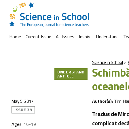
Home
Current Issue
All Issues
Inspire
Understand
Te
Science in School
Schimbă
UNDERSTAND
ARTICLE
oceanel
Author(s):
Tim Har
May 5, 2017
ISSUE 39
Tradus de Mirc
complicat decâ
Ages:
16-19