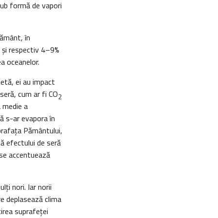
ub formă de vapori
Pământ, în
) şi respectiv 4–9%
ea oceanelor.
netă, ei au impact
 seră, cum ar fi CO
2
a medie a
pă s-ar evapora în
prafața Pământului,
tă efectului de seră
ri se accentuează
i nori. Iar norii
are deplasează clima
cirea suprafeţei