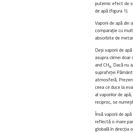
puternic efect de s
de apă (figura 1).
Vaporii de apă din
comparaţie cu mult
absorbite de meta
Deși vaporii de apă
asupra climei doar 
and CH
. Dacă nu 
4
suprafeței Pământul
atmosferă. Prezenț
ceea ce duce la eva
al vaporilor de apă,
reciproc, se numeșt
Însă vaporii de apă 
reflectă o mare par
globală în direcția 