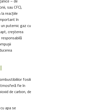
ganice – de
onii, sau CFC),
a reacțiile
important în
i un puternic gaz cu
fapt, creșterea
te responsabilă
ompușii
educerea
l
ombustibililor fosili
 atmosferă fie în
bioxid de carbon, de
 cu apa se