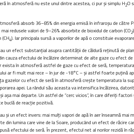
eră în atmosferă nu este unul dintre acestea, ci pur și simplu H
O s
2
 atmosferă absorb 36–85% din energia emisă în infraroşu de către 
 mai redusele valori de 9–26% absorbite de bioxidul de carbon (CO
2
n (CH
). Iar principala sursă a vaporilor de apă o constituie evaporar
4
 au un efect substanţial asupra cantităţii de căldură reţinută de pla
din cauza efectului de încălzire determinat de alte gaze cu efect de
ar exista în atmosferă astfel de gaze cu efect de seră, temperatur
ui ar fi mult mai rece – în jur de -18°C – și astfel foarte puțină a
a gazelor cu efect de seră în atmosferă crește temperatura la su
porarea apei. La rândul său aceasta va intensifica încălzirea, datori
 și așa mai departe. Un astfel de “cerc vicios”, în care diferiți facto
e buclă de reacţie pozitivă.
au şi un efect invers: mai mulți vapori de apă în aer înseamnă mai mulţ
te din lumina care vine de la Soare, producând un efect de răcire c
opusă efectului de seră. În prezent, efectul net al norilor rezidă în ră