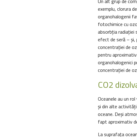
Un alt grup de comp
exemplu, clorura de
organohalogenii fav
fotochimice cu ozon
absorbția radiației 
efect de seră – și,
concentraţiei de ozo
pentru aproximativ
organohalogenici pro
concentrației de o
CO2 dizolva
Oceanele au un rol v
și din alte activit
oceane. Deși atmos
fapt aproximativ d
La suprafaţa oceanu