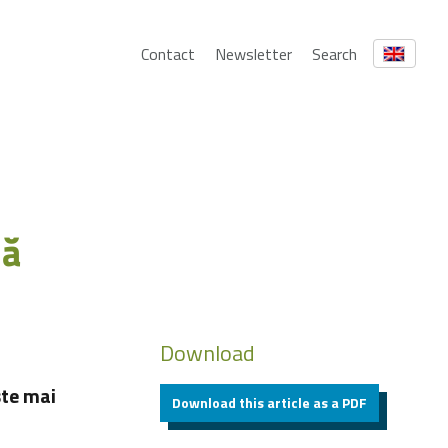
Contact
Newsletter
Search
ză
Download
ste mai
Download this article as a PDF