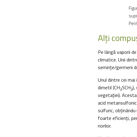
Figu
supr
Pent
Alţi compuş
Pe lângă vaporii de
climatice. Unii din
semințe/germeni de
Unul dintre cei mai
dimetil (CH
SCH
),
3
3
vegetaţiei). Acest
acid metansulfoni
sulfuric, obținându
foarte eficienţi, p
norilor.