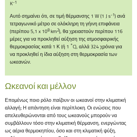
-1
K
-1
Αυτό σημαίνει ότι, σε τιμή θέρμανσης 1 W (1 J s
) ανά
τετραγωνικό μέτρο σε ολόκληρη τη γήινη επιφάνεια
8
2
(περίπου 5,1 x 10
km
), θα χρειαστούν περίπου 116
μέρες για να προκληθεί αύξηση της ατμοσφαιρικής
°
θερμοκρασίας κατά 1 Κ (ή 1
C), αλλά 324 χρόνια για
να προκληθεί η ίδια αύξηση στη θερμοκρασία των
ωκεανών.
Ωκεανοί και μέλλον
Επομένως ποιο ρόλο
παίζουν
οι ωκεανοί στην κλιματική
αλλαγή; Η απάντηση είναι περίπλοκη. Οι ενώσεις που
απελευθερώνονται από τους ωκεανούς μπορούν να
συμβάλλουν τόσο στην κλιματική θέρμανση, ενεργώντας
ως αέρια θερμοκηπίου, όσο και στη κλιματική ψύξη,