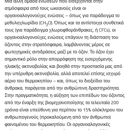
Μια άλλη ομάδα ενώσεων που εισέρχονται στην
ατμόσφαιρα από τους ωκεανούς είναι οι
οργανοαλογονούχες ενώσεις – όπως για παράδειγμα το
μεθυλοχλωρίδιο (CH
Cl). Όπως και τα αντίστοιχα συνθετικά
3
τους (για παράδειγμα χλωροφθοράνθρακες, ή CFCs), οι
οργανοαλογονούχες ενώσεις επάγουν τη διάσπαση του
όζοντος στην στρατόσφαιρα, λαμβάνοντας μέρος σε
φωτοχημικές αντιδράσεις μαζί με το όζον. Το όζον έχει
σημαντικό ρόλο στην απορρόφηση της εισερχόμενης
ηλιακής ακτινοβολίας και βοηθά στην προστασία μας από
την υπέρυθρη ακτινοβολία, αλλά αποτελεί επίσης ισχυρό
αέριο του θερμοκηπίου – και, όπως το διοξείδιο του
άνθρακα, παράγεται από την ανθρώπινη δραστηριότητα.
Στην πραγματικότητα, η αύξηση των επιπέδων του όζοντος
από την έναρξη της βιομηχανοποίησης τα τελευταία 200
χρόνια είναι υπεύθυνη για περίπου το 15% ολόκληρου του
ανθρωπογενούς (προκαλούμενη από τον άνθρωπο)
φαινομένου του θερμοκηπίου. Οι οργανοαλογονικές