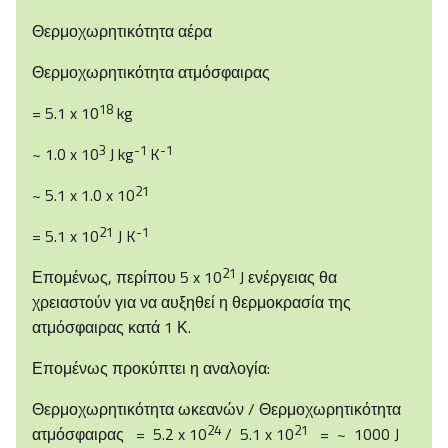
Θερμοχωρητικότητα αέρα
Θερμοχωρητικότητα ατμόσφαιρας
18
= 5.1 x 10
kg
3
-1
-1
~ 1.0 x 10
J kg
K
21
~ 5.1 x 1.0 x 10
21
-1
= 5.1 x 10
J K
21
Επομένως, περίπου 5 x 10
J ενέργειας θα
χρειαστούν για να αυξηθεί η θερμοκρασία της
ατμόσφαιρας κατά 1 Κ.
Επομένως προκύπτει η αναλογία:
Θερμοχωρητικότητα ωκεανών / Θερμοχωρητικότητα
24
21
ατμόσφαιρας = 5.2 x 10
/ 5.1 x 10
= ~ 1000 J