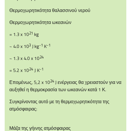
Θερμοχωρητικότητα θαλασσινού νερού
Θερμοχωρητικότητα ωκεανών
21
= 1.3 x 10
kg
3
-1
-1
~ 4.0 x 10
J kg
K
24
~ 1.3 x 4.0 x 10
24
-1
= 5.2 x 10
J K
24
Επομένως, 5,2 x 10
J ενέργειας θα χρειαστούν για να
αυξηθεί η θερμοκρασία των ωκεανών κατά 1 Κ.
Συγκρίνοντας αυτό με τη θερμοχωρητικότητα της
ατμόσφαιρας:
Μάζα της γήινης ατμόσφαιρας