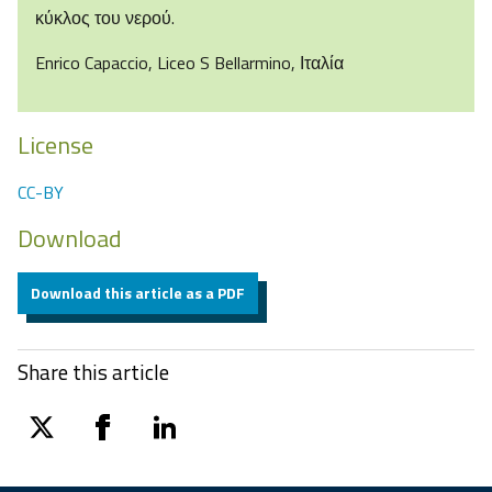
κύκλος του νερού.
Enrico Capaccio, Liceo S Bellarmino, Ιταλία
License
CC-BY
Download
Download this article as a PDF
Share this article
twitter
facebook
linkedin