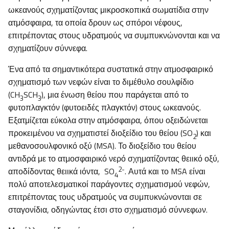
ωκεανούς σχηματίζοντας μικροσκοπικά σωματίδια στην
ατμόσφαιρα, τα οποία δρουν ως σπόροι νέφους,
επιτρέποντας στους υδρατμούς να συμπυκνώνονται και να
σχηματίζουν σύννεφα.
Ένα από τα σημαντικότερα συστατικά στην ατμοσφαιρικό
σχηματισμό των νεφών είναι το διμέθυλο σουλφίδιο
(CH
SCH
), μια ένωση θείου που παράγεται από το
3
3
φυτοπλαγκτόν (φυτοειδές πλαγκτόν) στους ωκεανούς.
Εξατμίζεται εύκολα στην ατμόσφαιρα, όπου οξειδώνεται
προκειμένου να σχηματιστεί διοξείδιο του θείου (SO
) και
2
μεθανοσουλφονικό οξύ (MSA). Το διοξείδιο του θείου
αντιδρά με το ατμοσφαιρικό νερό σχηματίζοντας θειικό οξύ,
2-
αποδίδοντας θειικά ιόντα, SO
. Αυτά και το MSA είναι
4
πολύ αποτελεσματικοί παράγοντες σχηματισμού νεφών,
επιτρέποντας τους υδρατμούς να συμπυκνώνονται σε
σταγονίδια, οδηγώντας έτσι στο σχηματισμό σύννεφων.