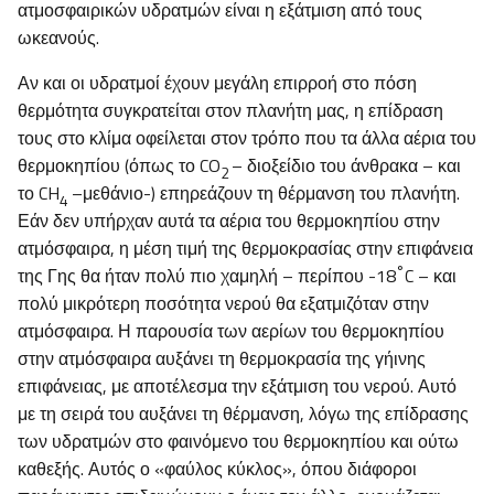
ατμοσφαιρικών υδρατμών είναι η εξάτμιση από τους
ωκεανούς.
Αν και οι υδρατμοί έχουν μεγάλη επιρροή στο πόση
θερμότητα συγκρατείται στον πλανήτη μας, η επίδραση
τους στο κλίμα οφείλεται στον τρόπο που τα άλλα αέρια του
θερμοκηπίου (όπως το CO
– διοξείδιο του άνθρακα – και
2
το CH
–μεθάνιο-) επηρεάζουν τη θέρμανση του πλανήτη.
4
Εάν δεν υπήρχαν αυτά τα αέρια του θερμοκηπίου στην
ατμόσφαιρα, η μέση τιμή της θερμοκρασίας στην επιφάνεια
°
της Γης θα ήταν πολύ πιο χαμηλή – περίπου -18
C – και
πολύ μικρότερη ποσότητα νερού θα εξατμιζόταν στην
ατμόσφαιρα. Η παρουσία των αερίων του θερμοκηπίου
στην ατμόσφαιρα αυξάνει τη θερμοκρασία της γήινης
επιφάνειας, με αποτέλεσμα την εξάτμιση του νερού. Αυτό
με τη σειρά του αυξάνει τη θέρμανση, λόγω της επίδρασης
των υδρατμών στο φαινόμενο του θερμοκηπίου και ούτω
καθεξής. Αυτός ο «φαύλος κύκλος», όπου διάφοροι