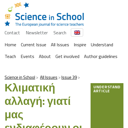
Contact
Newsletter
Search
Home
Current Issue
All Issues
Inspire
Understand
Teach
Events
About
Get involved
Author guidelines
Science in School
All Issues
Issue 39
Κλιματική
UNDERSTAND
ARTICLE
αλλαγή: γιατί
μας
ενδιαφέρουν οι