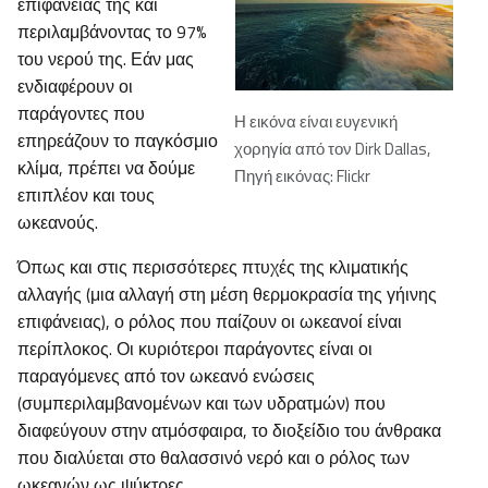
επιφάνειάς της και
περιλαμβάνοντας το 97%
του νερού της. Εάν μας
ενδιαφέρουν οι
παράγοντες που
Η εικόνα είναι ευγενική
επηρεάζουν το παγκόσμιο
χορηγία από τον Dirk Dallas,
κλίμα, πρέπει να δούμε
Πηγή εικόνας: Flickr
επιπλέον και τους
ωκεανούς.
Όπως και στις περισσότερες πτυχές της κλιματικής
αλλαγής (μια αλλαγή στη μέση θερμοκρασία της γήινης
επιφάνειας), ο ρόλος που παίζουν οι ωκεανοί είναι
περίπλοκος. Οι κυριότεροι παράγοντες είναι οι
παραγόμενες από τον ωκεανό ενώσεις
(συμπεριλαμβανομένων και των υδρατμών) που
διαφεύγουν στην ατμόσφαιρα, το διοξείδιο του άνθρακα
που διαλύεται στο θαλασσινό νερό και ο ρόλος των
ωκεανών ως ψύκτρες.