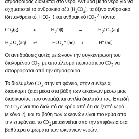
ατμόσφαιρας διαλύεται στο νερό. Αντιδρά με το νερό για να
σχηματιστεί το ανθρακικό οξύ (H
CO
), τα όξινο ανθρακικό
2
3
–
2-
(διττανθρακικό, HCO
) και ανθρακικό (CO
) ιόντα:
3
3
CO
(g) + H
O(l) → H
CO
(aq)
2
2
2
3
–
+
H
CO
(aq)
⇌ HCO
(aq) + H
(aq)
2
3
3
Οι αντιδράσεις αυτές μειώνουν την συγκέντρωση του
διαλυμένου CO
, με αποτέλεσμα περισσότερο CO
να
2
2
απορροφάται από την ατμόσφαιρα.
Το διαλυμένο CO
στην επιφάνεια, στην συνέχεια,
2
διασκορπίζεται μέσα στα βάθη των ωκεανών μέσω μιας
διαδικασίας που ονομάζεται αντλία διαλυτότητας. Επειδή
το CO
είναι πιο διαλυτό σε κρύο από ότι σε ζεστό νερό
2
(εικόνα 2), και τα βάθη των ωκεανών είναι πιο κρύα από
την επιφάνεια, το CO
μετακινείται από την επιφάνεια στα
2
βαθύτερα στρώματα των ωκεάνιων νερών.