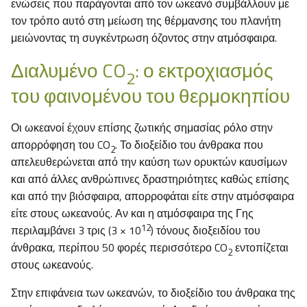
ενώσεις που παράγονται από τον ωκεανό συμβάλλουν με
τον τρόπο αυτό στη μείωση της θέρμανσης του πλανήτη
μειώνοντας τη συγκέντρωση όζοντος στην ατμόσφαιρα.
Διαλυμένο CO
: ο εκτροχιασμός
2
του φαινομένου του θερμοκηπίου
Οι ωκεανοί έχουν επίσης ζωτικής σημασίας ρόλο στην
απορρόφηση του CO
. Το διοξείδιο του άνθρακα που
2
απελευθερώνεται από την καύση των ορυκτών καυσίμων
και από άλλες ανθρώπινες δραστηριότητες καθώς επίσης
και από την βιόσφαιρα, απορροφάται είτε στην ατμόσφαιρα
είτε στους ωκεανούς. Αν και η ατμόσφαιρα της Γης
12
περιλαμβάνει 3 τρις (3 × 10
) τόνους διοξειδίου του
άνθρακα, περίπου 50 φορές περισσότερο CO
εντοπίζεται
2
στους ωκεανούς.
Στην επιφάνεια των ωκεανών, το διοξείδιο του άνθρακα της