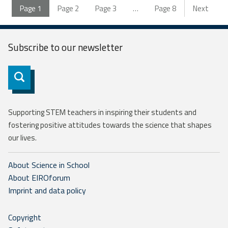
Page
1
Page
2
Page
3
…
Page
8
Next
Subscribe to our
newsletter
Subscribe
Supporting STEM teachers in inspiring their students and
fostering positive attitudes towards the science that shapes
our lives.
About Science in School
About EIROforum
Imprint and data policy
Copyright