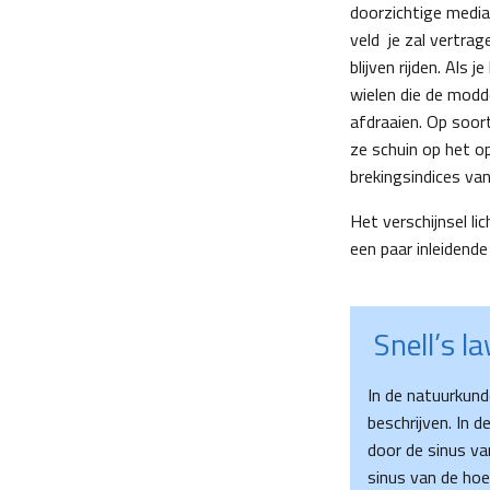
doorzichtige media
veld je zal vertrag
blijven rijden. Als 
wielen die de modd
afdraaien. Op soort
ze schuin op het op
brekingsindices van
Het verschijnsel li
een paar inleidend
Snell’s la
In de natuurkund
beschrijven. In d
door de sinus van
sinus van de hoe