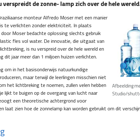
Nu verspreidt de zonne- lamp zich over de hele wereld
raziliaanse monteur Alfredo Moser met een manier
 te verlichten zonder elektriciteit. In plaats
e door Moser bedachte oplossing slechts gebruik
stic fles vol water. De innovatie, die uitgaat van
chtbreking, is nu verspreid over de hele wereld en
g dit jaar meer dan 1 miljoen huizen verlichten.
ang om in het basisonderwijs natuurkundige
oduceren, maar terwijl de leerlingen misschien niet
n om het lichtbreking te noemen, zullen velen hebben
Afbeelding me
je lijkt te buigen op de overgang van lucht naar
Studio/shutt
 beoogt een theoretische achtergrond voor
n en laat zien hoe de zonnelamp kan worden gebruikt om dit verschijn
ng