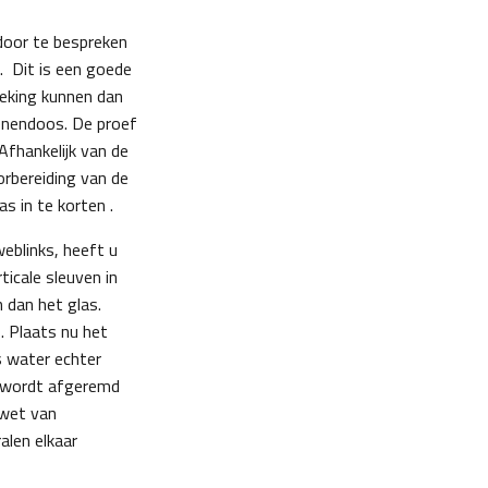
door te bespreken
n. Dit is een goede
reking kunnen dan
enendoos. De proef
Afhankelijk van de
oorbereiding van de
s in te korten .
eblinks, heeft u
icale sleuven in
 dan het glas.
. Plaats nu het
s water echter
at wordt afgeremd
 wet van
alen elkaar