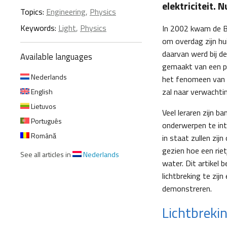
elektriciteit. 
Topics:
Engineering
,
Physics
Keywords:
Light
,
Physics
In 2002 kwam de B
om overdag zijn huis
daarvan werd bij d
Available languages
gemaakt van een pla
Nederlands
het fenomeen van li
zal naar verwachtin
English
Lietuvos
Veel leraren zijn b
Português
onderwerpen te intr
Română
in staat zullen zij
gezien hoe een riet
See all articles in
Nederlands
water. Dit artikel
lichtbreking te zij
demonstreren.
Lichtbreki