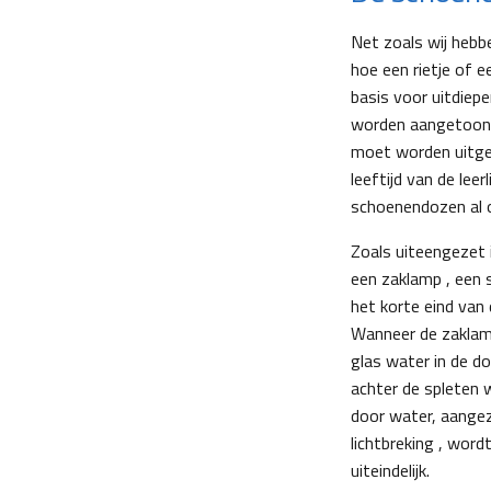
Net zoals wij hebb
hoe een rietje of e
basis voor uitdiep
worden aangetoond
moet worden uitgev
leeftijd van de leer
schoenendozen al op
Zoals uiteengezet 
een zaklamp , een 
het korte eind van
Wanneer de zaklamp
glas water in de d
achter de spleten w
door water, aangez
lichtbreking , word
uiteindelijk.