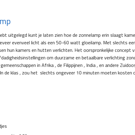
amp
 hebt uitgelegd kunt je laten zien hoe de zonnelamp erin slaagt kam
eveer evenveel licht als een 50-60 watt gloeilamp. Met slechts een 
n hun kamers en hutten verlichten. Het oorspronkelijke concept v
efdadigheidsinstellingen om duurzame en betaalbare verlichting zon
gemeenschappen in Afrika , de Filippijnen , India , en andere Zuidoo
 In de klas , zou het slechts ongeveer 10 minuten moeten kosten o
djes