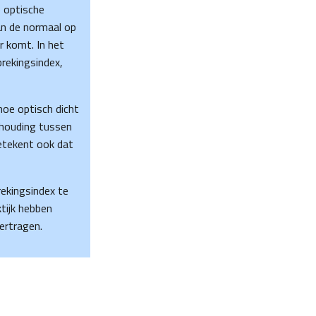
 optische
van de normaal op
r komt. In het
rekingsindex,
hoe optisch dicht
rhouding tussen
betekent ook dat
rekingsindex te
tijk hebben
ertragen.