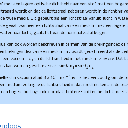
f met een lagere optische dichtheid naar een stof met een hogere
ertraagd wordt en dat de lichtstraal gebogen wordt in de richting 
de twee media. Dit gebeurt als een lichtstraal vanuit lucht in wate
e geval, wanneer een lichtstraal van een medium met een lagere b
 water naar lucht, gaat, het van de normaal zal afbuigen.
ius kan ook worden beschreven in termen van de brekingsindex of 
en brekingsindex van een medium, n , wordt gedefinieerd als de ve
in een vacuüm , c , en de lichtsnelheid in het medium v, n=c/v. Dat 
ius kan worden geschreven als sinθ
n
= sinθ
n
.
1
1
2
2
8
– 1
elheid in vacuüm altijd 3 x 10
ms
is , is het eenvoudig om de b
en medium zolang je de lichtsnelheid in dat medium kent. In de prak
 een hogere brekingsindex omdat dichtere stoffen het licht meer v
endoos