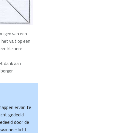
 buigen van een
s het valt op een
en kleinere
et dank aan
lberger
chappen ervan te
licht gedeeld
gedeeld door de
 wanneer licht