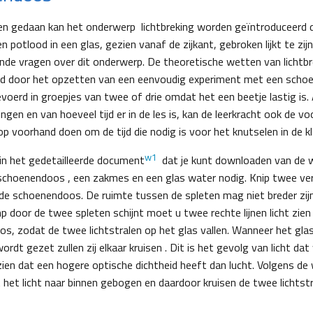
en gedaan kan het onderwerp lichtbreking worden geïntroduceerd 
en potlood in een glas, gezien vanaf de zijkant, gebroken lijkt te zij
ende vragen over dit onderwerp. De theoretische wetten van lichtb
 door het opzetten van een eenvoudig experiment met een scho
oerd in groepjes van twee of drie omdat het een beetje lastig is. 
lingen en van hoeveel tijd er in de les is, kan de leerkracht ook de v
 voorhand doen om de tijd die nodig is voor het knutselen in de kla
w1
in het gedetailleerde document
dat je kunt downloaden van de w
schoenendoos , een zakmes en een glas water nodig. Knip twee vert
 de schoenendoos. De ruimte tussen de spleten mag niet breder zijn
 door de twee spleten schijnt moet u twee rechte lijnen licht zien 
oos, zodat de twee lichtstralen op het glas vallen. Wanneer het gla
ordt gezet zullen zij elkaar kruisen . Dit is het gevolg van licht d
ien dat een hogere optische dichtheid heeft dan lucht. Volgens de
t het licht naar binnen gebogen en daardoor kruisen de twee lichtstr