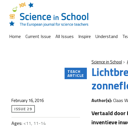
Home
Current Issue
All Issues
Inspire
Understand
Te
Science in School
Lichtbr
TEACH
ARTICLE
zonnefl
Author(s):
Claas W
February 16, 2016
ISSUE 29
Vertaald door 
inventieve inw
Ages:
<11, 11-14