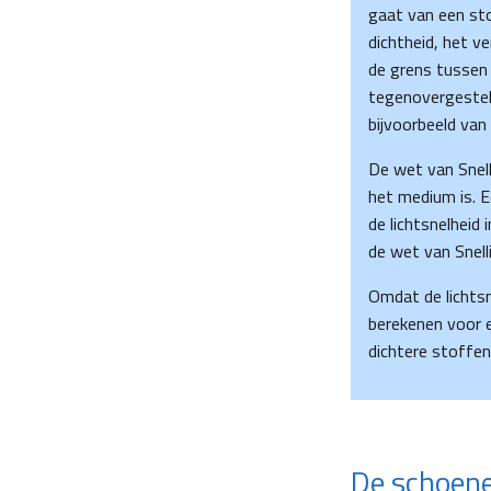
gaat van een sto
dichtheid, het v
de grens tussen 
tegenovergesteld
bijvoorbeeld van
De wet van Snell
het medium is. E
de lichtsnelheid 
de wet van Snell
Omdat de lichtsn
berekenen voor e
dichtere stoffen
De schoen