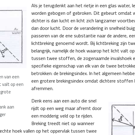
Als je terugdenkt aan het rietje in een glas water, le
worden gebogen of gebroken. Dit gebeurt omdat w
dichter is dan lucht en licht zich langzamer voort
dan door lucht. Door de verandering in snelheid buigt
passeren van de ene substantie naar de andere, een
lichtbreking genoemd wordt. Bij lichtbreking zijn t
belangrijk, namelijk de hoek waarop het licht valt o
tussen twee stoffen, de zogenaamde invalshoek en
specifieke eigenschap van elk van de twee betrokke
betrokken: de brekingsindex. In het algemeen hebbe
gen van een
een grotere brekingsindex omdat dichtere stoffen l
t valt op een
afremmen.
grote
Denk eens aan een auto die snel
ank aan
rijdt op een weg maar afremt ​​door
ger
een modderig veld op te rijden.
Breking treedt niet op wanneer
 rechte hoek vallen op het oppervlak tussen twee