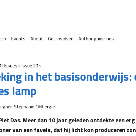
ach
Events
About
Get involved
Author guidelines
All Issues
Issue 29
eking in het basisonderwijs:
es lamp
egner, Stephanie Ohlberger
Piet Das. Meer dan 10 jaar geleden ontdekte een erg
oner van een favela, dat hij licht kon produceren zo