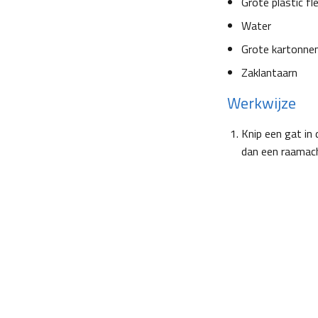
Grote plastic fl
Water
Grote kartonne
Zaklantaarn
Werkwijze
Knip een gat in
dan een raamacht