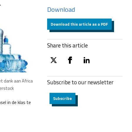
.
Download
Download this article as a PDF
Share this article
twitter
facebook
linkedin
t dank aan Africa
Subscribe to our
newsletter
erstock
Subscribe
sel in de klas te