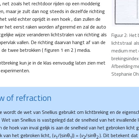
, net zoals het rechtdoor rijden op een modderig
en, maar je zult dan nog steeds in dezelfde richting
je het veld echter oprijdt in een hoek , dan zullen de
er het eerst raken worden afgeremd en zal de auto
gelijke wijze veranderen lichtstralen van richting als
Figuur 2: Het
pervlak vallen. De richting daarvan hangt af van de
lichtstraal al
 de twee betrokken ( figuren 1 en 2 ) media.
medium met e
brekingsindex
chtbreking kun je in de klas eenvoudig laten zien met
Afbeelding m
e experimenten.
Stephanie Oh
w of refraction
e wordt de wet van Snellius gebruikt om lichtbreking en de eigens
e Wet van Snellius is vastgelegd dat de snelheid van het invallende 
 de hoek van inval gelijk is aan de snelheid van het gebroken licht 
k van het gebroken licht, (
v
/(sinθ
)) = (
v
/sinθ
). Dit betekent dat
1
1
2
2