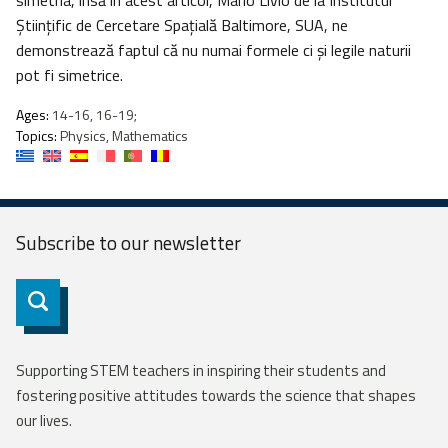
simetria, însă în acest articol, Mario Livio de la Institutul
Ştiinţific de Cercetare Spaţială Baltimore, SUA, ne
demonstrează faptul că nu numai formele ci şi legile naturii
pot fi simetrice.
Ages:
14-16, 16-19;
Topics:
Physics, Mathematics
Subscribe to our
newsletter
Subscribe
Supporting STEM teachers in inspiring their students and
fostering positive attitudes towards the science that shapes
our lives.