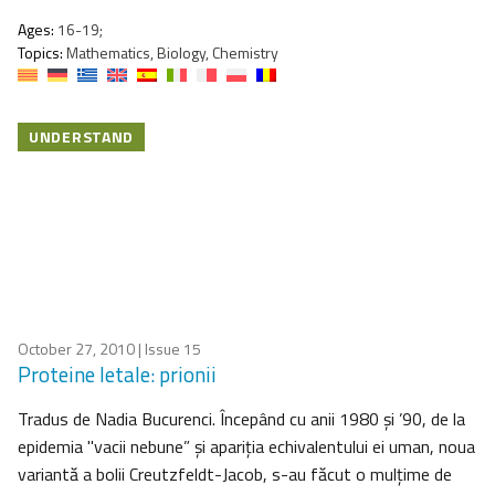
Ages:
16-19;
Topics:
Mathematics, Biology, Chemistry
UNDERSTAND
October 27, 2010
| Issue 15
Proteine letale: prionii
Tradus de Nadia Bucurenci. Începând cu anii 1980 şi ’90, de la
epidemia "vacii nebune” şi apariţia echivalentului ei uman, noua
variantă a bolii Creutzfeldt-Jacob, s-au făcut o mulțime de