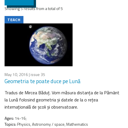
Showing 5 results from a total of 5
TEACH
May 10, 2016
| issue 35
Geometria te poate duce pe Lună
Tradus de Mircea Băduţ. Vom măsura distanţa de la Pământ
la Lună folosind geometria şi datele de la o reţea
internaţională de şcoli şi observatoare.
Ages:
14-16;
Topics:
Physics, Astronomy / space, Mathematics