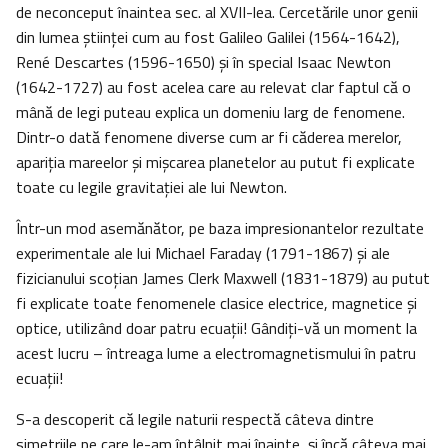
de neconceput înaintea sec. al XVII-lea. Cercetările unor genii
din lumea ştiinţei cum au fost Galileo Galilei (1564-1642),
René Descartes (1596-1650) şi în special Isaac Newton
(1642-1727) au fost acelea care au relevat clar faptul că o
mână de legi puteau explica un domeniu larg de fenomene.
Dintr-o dată fenomene diverse cum ar fi căderea merelor,
apariţia mareelor şi mişcarea planetelor au putut fi explicate
toate cu legile gravitaţiei ale lui Newton.
Într-un mod asemănător, pe baza impresionantelor rezultate
experimentale ale lui Michael Faraday (1791-1867) şi ale
fizicianului scoţian James Clerk Maxwell (1831-1879) au putut
fi explicate toate fenomenele clasice electrice, magnetice şi
optice, utilizând doar patru ecuaţii! Gândiţi-vă un moment la
acest lucru – întreaga lume a electromagnetismului în patru
ecuaţii!
S-a descoperit că legile naturii respectă câteva dintre
simetriile pe care le-am întâlnit mai înainte, şi încă câteva mai