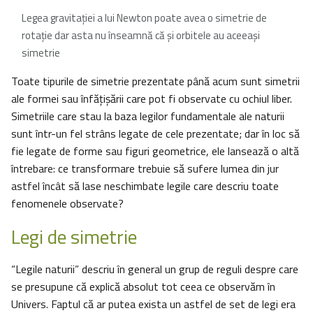
Legea gravitaţiei a lui Newton poate avea o simetrie de
rotaţie dar asta nu înseamnă că şi orbitele au aceeaşi
simetrie
Toate tipurile de simetrie prezentate până acum sunt simetrii
ale formei sau înfăţişării care pot fi observate cu ochiul liber.
Simetriile care stau la baza legilor fundamentale ale naturii
sunt într-un fel strâns legate de cele prezentate; dar în loc să
fie legate de forme sau figuri geometrice, ele lansează o altă
întrebare: ce transformare trebuie să sufere lumea din jur
astfel încât să lase neschimbate legile care descriu toate
fenomenele observate?
Legi de simetrie
“Legile naturii” descriu în general un grup de reguli despre care
se presupune că explică absolut tot ceea ce observăm în
Univers. Faptul că ar putea exista un astfel de set de legi era