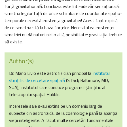
forţă gravitaţională. Concluzia este într-adevăr senzaţională:
simetria legilor faţă de orice schimbare de coordonate spaţio-
temporale necesită existenţa gravitaţiei! Acest fapt explică
de ce simetria stă la baza forţelor. Necesitatea existenţei
simetriei nu dă naturii nici o altă posibilitate: gravitaţia trebuie
să existe.
Author(s)
Dr. Mario Livio este astrofizician principal la
Institutul
ştiinţific de cercetare spaţială
(STScl; Baltimore, MD,
SUA), institutul care conduce programul ştiinţific al
telescopului spaţial Hubble.
Interesele sale s-au extins pe un domeniu larg de
subiecte din astrofizică, de la cosmologie până la apariţia
vieţii inteligente. A făcut multe cercetări fundamentale