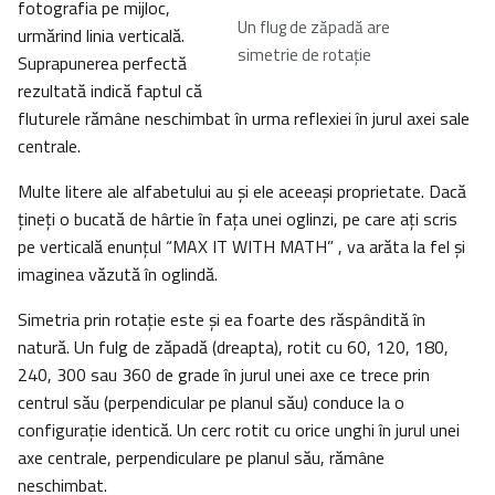
fotografia pe mijloc,
Un flug de zăpadă are
urmărind linia verticală.
simetrie de rotaţie
Suprapunerea perfectă
rezultată indică faptul că
fluturele rămâne neschimbat în urma reflexiei în jurul axei sale
centrale.
Multe litere ale alfabetului au şi ele aceeaşi proprietate. Dacă
ţineţi o bucată de hârtie în faţa unei oglinzi, pe care aţi scris
pe verticală enunţul “MAX IT WITH MATH” , va arăta la fel şi
imaginea văzută în oglindă.
Simetria prin rotaţie este şi ea foarte des răspândită în
natură. Un fulg de zăpadă (dreapta), rotit cu 60, 120, 180,
240, 300 sau 360 de grade în jurul unei axe ce trece prin
centrul său (perpendicular pe planul său) conduce la o
configuraţie identică. Un cerc rotit cu orice unghi în jurul unei
axe centrale, perpendiculare pe planul său, rămâne
neschimbat.