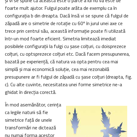
şi vi se spune că aceasta este o parte a lui nu vă este de
foarte mult ajutor. Fulgul poate arăta de exemplu ca în
configuraţia b din dreapta. Dacă însă vi se spune că fulgul de
zăpadă are o simetrie de rotaţie cu 60º în jurul unei axe ce
trece prin centrul său, această informaţie poate fi utilizată
într-un mod foarte eficient. Simetria limitează imediat
posibilele configuraţii la fulgi cu şase colţuri, cu doisprezece
colţuri, cu optsprezece colţuri etc. Dacă facem presupunerea,
bazată pe experienţă, că natura va opta pentru cea mai
simplă şi mai economică soluţie, cea mai rezonabilă
presupunere ar fi fulgul de zăpadă cu şase colţuri (dreapta, fig.
c). Cu alte cuvinte, necesitatea unei forme simetrice ne-a
ghidat în direcţia corectă.
În mod asemănător, cerinţa
ca legile naturii să fie
simetrice faţă de unele
transformări ne dictează
nu numai forma acestor