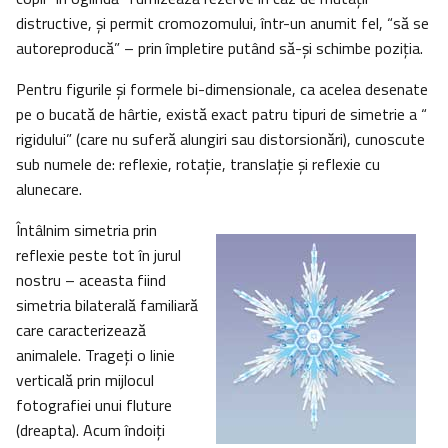
distructive, şi permit cromozomului, într-un anumit fel, “să se
autoreproducă” – prin împletire putând să-şi schimbe poziţia.
Pentru figurile şi formele bi-dimensionale, ca acelea desenate
pe o bucată de hârtie, există exact patru tipuri de simetrie a “
rigidului” (care nu suferă alungiri sau distorsionări), cunoscute
sub numele de: reflexie, rotaţie, translaţie şi reflexie cu
alunecare.
Întâlnim simetria prin
reflexie peste tot în jurul
nostru – aceasta fiind
simetria bilaterală familiară
care caracterizează
animalele. Trageţi o linie
verticală prin mijlocul
fotografiei unui fluture
(dreapta). Acum îndoiţi