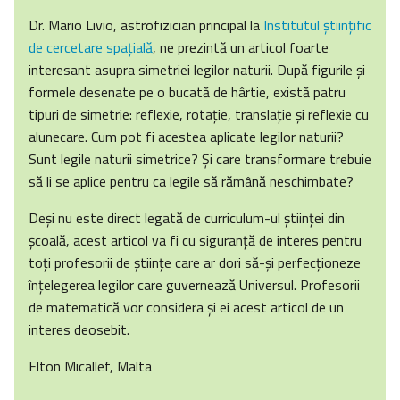
Dr. Mario Livio, astrofizician principal la
Institutul ştiinţific
de cercetare spaţială
, ne prezintă un articol foarte
interesant asupra simetriei legilor naturii. După figurile şi
formele desenate pe o bucată de hârtie, există patru
tipuri de simetrie: reflexie, rotaţie, translaţie şi reflexie cu
alunecare. Cum pot fi acestea aplicate legilor naturii?
Sunt legile naturii simetrice? Şi care transformare trebuie
să li se aplice pentru ca legile să rămână neschimbate?
Deşi nu este direct legată de curriculum-ul ştiinţei din
şcoală, acest articol va fi cu siguranţă de interes pentru
toţi profesorii de ştiinţe care ar dori să-şi perfecţioneze
înţelegerea legilor care guvernează Universul. Profesorii
de matematică vor considera şi ei acest articol de un
interes deosebit.
Elton Micallef, Malta