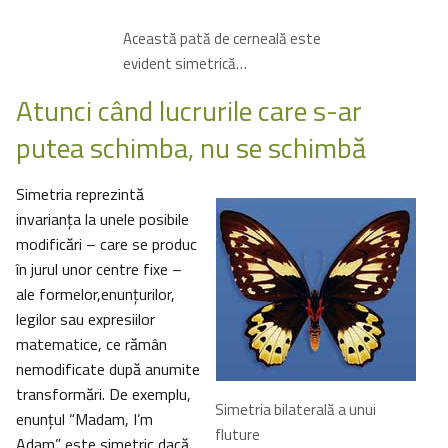
Această pată de cerneală este
evident simetrică…
Atunci când lucrurile care s-ar
putea schimba, nu se schimbă
Simetria reprezintă
invarianţa la unele posibile
modificări – care se produc
în jurul unor centre fixe –
ale formelor,enunţurilor,
legilor sau expresiilor
matematice, ce rămân
nemodificate după anumite
transformări. De exemplu,
Simetria bilaterală a unui
enunţul “Madam, I’m
fluture
Adam” este simetric dacă