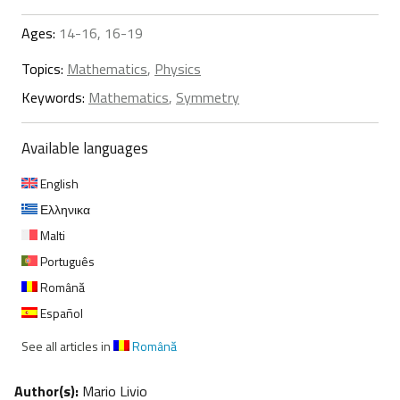
Ages:
14-16, 16-19
Topics:
Mathematics
,
Physics
Keywords:
Mathematics
,
Symmetry
Available languages
English
Ελληνικα
Malti
Português
Română
Español
See all articles in
Română
Author(s):
Mario Livio