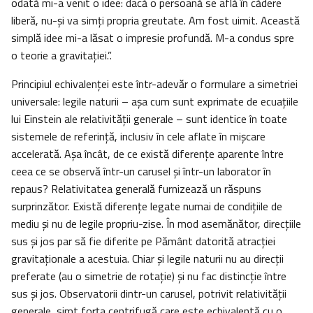
odată mi-a venit o idee: dacă o persoană se află în cădere
liberă, nu-şi va simţi propria greutate. Am fost uimit. Această
simplă idee mi-a lăsat o impresie profundă. M-a condus spre
o teorie a gravitaţiei.”.
Principiul echivalenţei este într-adevăr o formulare a simetriei
universale: legile naturii – aşa cum sunt exprimate de ecuaţiile
lui Einstein ale relativităţii generale – sunt identice în toate
sistemele de referinţă, inclusiv în cele aflate în mişcare
accelerată. Aşa încât, de ce există diferenţe aparente între
ceea ce se observă într-un carusel şi într-un laborator în
repaus? Relativitatea generală furnizează un răspuns
surprinzător. Există diferenţe legate numai de condiţiile de
mediu şi nu de legile propriu-zise. În mod asemănător, direcţiile
sus şi jos par să fie diferite pe Pământ datorită atracţiei
gravitaţionale a acestuia. Chiar şi legile naturii nu au direcţii
preferate (au o simetrie de rotaţie) şi nu fac distincţie între
sus şi jos. Observatorii dintr-un carusel, potrivit relativităţii
generale, simt forţa centrifugă care este echivalentă cu o