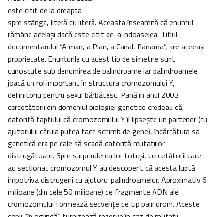
este citit de la dreapta
spre stânga, literă cu literă. Aceasta înseamnă că enunţul
rămâne acelaşi dacă este citit de-a-ndoaselea. Titlul
documentarului “A man, a Plan, a Canal, Panama”, are aceeaşi
proprietate. Enunţurile cu acest tip de simetrie sunt
cunoscute sub denumirea de palindroame iar palindroamele
joacă un rol important în structura cromozomului Y,
definitoriu pentru sexul bărbătesc. Până în anul 2003
cercetătorii din domeniul biologiei genetice credeau că,
datorită faptului că cromozomului Y îi lipseşte un partener (cu
ajutorului căruia putea face schimb de gene), încărcătura sa
genetică era pe cale să scadă datorită mutaţiilor
distrugătoare. Spre surprinderea lor totuşi, cercetătorii care
au secţionat cromozomul Y au descoperit că acesta luptă
împotriva distrugerii cu ajutorul palindroamelor. Aproximativ 6
milioane (din cele 50 milioane) de fragmente ADN ale
cromozomului formează secvenţe de tip palindrom. Aceste
copii “în oglindă” furnizează rezerve în caz de mutaţii