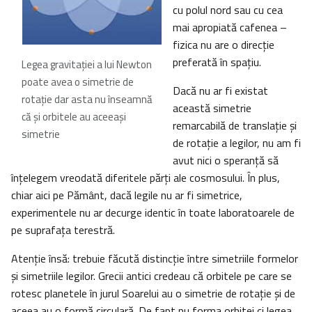
cu polul nord sau cu cea
mai apropiată cafenea –
fizica nu are o direcţie
preferată în spaţiu.
Legea gravitaţiei a lui Newton
poate avea o simetrie de
Dacă nu ar fi existat
rotaţie dar asta nu înseamnă
această simetrie
că şi orbitele au aceeaşi
remarcabilă de translaţie şi
simetrie
de rotaţie a legilor, nu am fi
avut nici o speranţă să
înţelegem vreodată diferitele părţi ale cosmosului. În plus,
chiar aici pe Pământ, dacă legile nu ar fi simetrice,
experimentele nu ar decurge identic în toate laboratoarele de
pe suprafaţa terestră.
Atenţie însă: trebuie făcută distincţie între simetriile formelor
şi simetriile legilor. Grecii antici credeau că orbitele pe care se
rotesc planetele în jurul Soarelui au o simetrie de rotaţie şi de
aceea au o formă circulară. De fapt nu forma orbitei ci legea