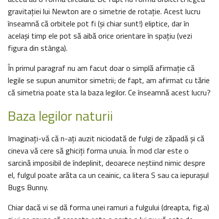
gravitaţiei lui Newton are o simetrie de rotaţie. Acest lucru
înseamnă că orbitele pot fi (şi chiar sunt!) eliptice, dar în
acelaşi timp ele pot să aibă orice orientare în spaţiu (vezi
figura din stânga).
În primul paragraf nu am facut doar o simplă afirmaţie că
legile se supun anumitor simetrii; de fapt, am afirmat cu tărie
că simetria poate sta la baza legilor. Ce înseamnă acest lucru?
Baza legilor naturii
Imaginaţi-vă că n-aţi auzit niciodată de fulgi de zăpadă şi că
cineva vă cere să ghiciţi forma unuia. În mod clar este o
sarcină imposibil de îndeplinit, deoarece neştiind nimic despre
el, fulgul poate arăta ca un ceainic, ca litera S sau ca iepuraşul
Bugs Bunny.
Chiar dacă vi se dă forma unei ramuri a fulgului (dreapta, fig.a)