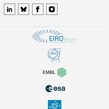
linkedin
bluesky
facebook
instagram