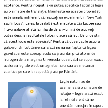
ezoterice. Pentru început, s-ar putea specifica faptul că legile
au o simetrie de translaţie. Manifestarea acestei proprietăţi
este simplă: indiferent că realizaţi un experiment în New York
sau în Los Angeles, la cealaltă extremitate a Căii Lactee sau
într-o galaxie aflată la miliarde de ani-lumină de aici, veţi
putea descrie rezultatele folosind aceleaşi legi. De unde ştim
că acest lucru este adevărat? Pentru că observaţiile asupra
galaxiilor din tot Universul arată nu numai faptul că legea
gravitaţiei este aceeaşi acolo ca şi aici dar şi că atomii de
hidrogen de la marginea Universului observabil se supun exact
aceloraşi legi ale electromagnetismului sau ale mecanicii
cuantice pe care le respectă şi aici pe Pământ.
Legile naturii au de
asemenea şi o simetrie de
rotaţie – legile arată exact
la fel indiferent că ne
orientăm direcţiile în raport