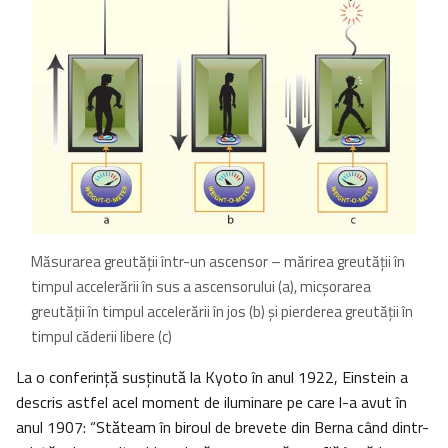
Măsurarea greutăţii într-un ascensor – mărirea greutăţii în
timpul accelerării în sus a ascensorului (a), micşorarea
greutăţii în timpul accelerării în jos (b) şi pierderea greutăţii în
timpul căderii libere (c)
La o conferinţă susţinută la Kyoto în anul 1922, Einstein a
descris astfel acel moment de iluminare pe care l-a avut în
anul 1907: “Stăteam în biroul de brevete din Berna când dintr-