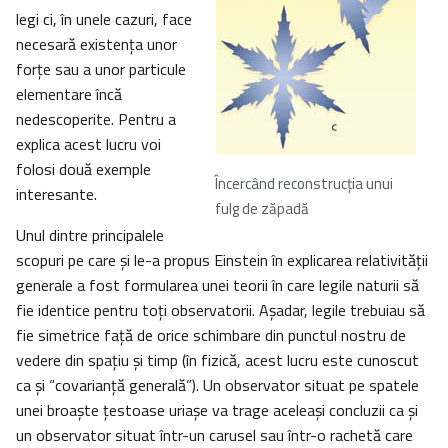
legi ci, în unele cazuri, face
necesară existenţa unor
forţe sau a unor particule
elementare încă
nedescoperite. Pentru a
explica acest lucru voi
folosi două exemple
Încercând reconstrucţia unui
interesante.
fulg de zăpadă
Unul dintre principalele
scopuri pe care şi le-a propus Einstein în explicarea relativităţii
generale a fost formularea unei teorii în care legile naturii să
fie identice pentru toţi observatorii. Aşadar, legile trebuiau să
fie simetrice faţă de orice schimbare din punctul nostru de
vedere din spaţiu şi timp (în fizică, acest lucru este cunoscut
ca şi “covarianţă generală”). Un observator situat pe spatele
unei broaşte ţestoase uriaşe va trage aceleaşi concluzii ca şi
un observator situat într-un carusel sau într-o rachetă care