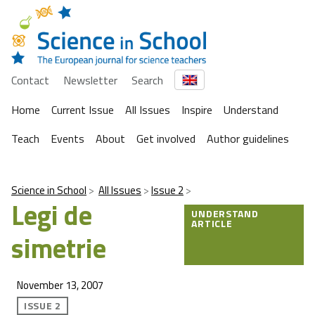
Contact
Newsletter
Search
Home
Current Issue
All Issues
Inspire
Understand
Teach
Events
About
Get involved
Author guidelines
Science in School
All Issues
Issue 2
Legi de
UNDERSTAND
ARTICLE
simetrie
November 13, 2007
ISSUE 2