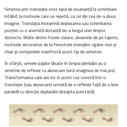
Simetria prin translaţie este tipul de invarianţă la schimbare
întâlnit la motivele care se repetă, ca cel din cea de-a doua
imagine. Translaţia înseamnă deplasarea sau schimbarea
poziţiei cu o anumită distanţă de-a lungul unei drepte
distincte. Multe dintre frizele clasice, desenele de pe tapete,
motivele decorative de la ferestrele imenşilor zgârie-nori şi
chiar şi centipedele manifestă acest tip de simetrie.
În sfârşit, urmele paşilor lăsate în timpul plimbării au o
simetrie de reflexie cu alunecare (vezi imaginea de mai jos).
Transformarea care are loc în acest caz constă într-o
translaţie (sau alunecare) urmată de o reflexie faţă de o linie
paralelă cu direcţia deplasării (dreapta punctată).