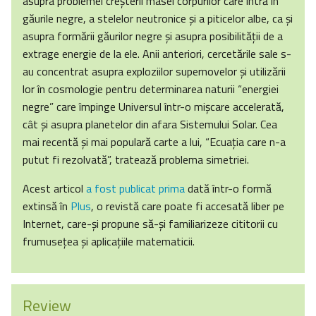
asupra problemei creşterii masei corpurilor care intră în
găurile negre, a stelelor neutronice şi a piticelor albe, ca şi
asupra formării găurilor negre şi asupra posibilităţii de a
extrage energie de la ele. Anii anteriori, cercetările sale s-
au concentrat asupra exploziilor supernovelor şi utilizării
lor în cosmologie pentru determinarea naturii “energiei
negre” care împinge Universul într-o mişcare accelerată,
cât şi asupra planetelor din afara Sistemului Solar. Cea
mai recentă şi mai populară carte a lui, “Ecuaţia care n-a
putut fi rezolvată”, tratează problema simetriei.
Acest articol
a fost publicat prima
dată într-o formă
extinsă în
Plus
, o revistă care poate fi accesată liber pe
Internet, care-şi propune să-şi familiarizeze cititorii cu
frumuseţea şi aplicaţiile matematicii.
Review