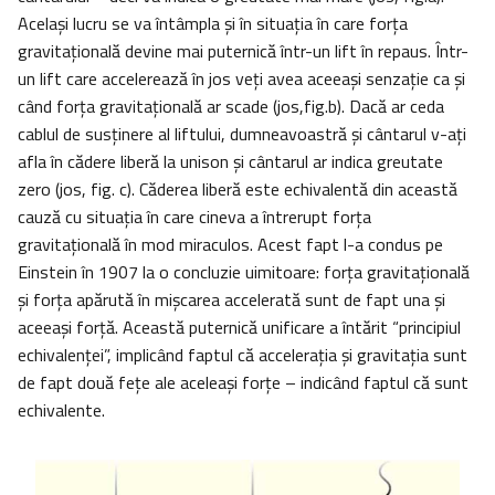
Acelaşi lucru se va întâmpla şi în situaţia în care forţa
gravitaţională devine mai puternică într-un lift în repaus. Într-
un lift care accelerează în jos veţi avea aceeaşi senzaţie ca şi
când forţa gravitaţională ar scade (jos,fig.b). Dacă ar ceda
cablul de susţinere al liftului, dumneavoastră şi cântarul v-aţi
afla în cădere liberă la unison şi cântarul ar indica greutate
zero (jos, fig. c). Căderea liberă este echivalentă din această
cauză cu situaţia în care cineva a întrerupt forţa
gravitaţională în mod miraculos. Acest fapt l-a condus pe
Einstein în 1907 la o concluzie uimitoare: forţa gravitaţională
şi forţa apărută în mişcarea accelerată sunt de fapt una şi
aceeaşi forţă. Această puternică unificare a întărit “principiul
echivalenţei”, implicând faptul că acceleraţia şi gravitaţia sunt
de fapt două feţe ale aceleaşi forţe – indicând faptul că sunt
echivalente.