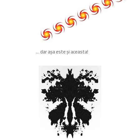
… dar aşa este şi aceasta!