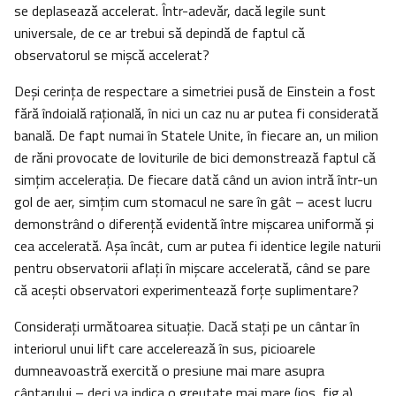
se deplasează accelerat. Într-adevăr, dacă legile sunt
universale, de ce ar trebui să depindă de faptul că
observatorul se mişcă accelerat?
Deşi cerinţa de respectare a simetriei pusă de Einstein a fost
fără îndoială raţională, în nici un caz nu ar putea fi considerată
banală. De fapt numai în Statele Unite, în fiecare an, un milion
de răni provocate de loviturile de bici demonstrează faptul că
simţim acceleraţia. De fiecare dată când un avion intră într-un
gol de aer, simţim cum stomacul ne sare în gât – acest lucru
demonstrând o diferenţă evidentă între mişcarea uniformă şi
cea accelerată. Aşa încât, cum ar putea fi identice legile naturii
pentru observatorii aflaţi în mişcare accelerată, când se pare
că aceşti observatori experimentează forţe suplimentare?
Consideraţi următoarea situaţie. Dacă staţi pe un cântar în
interiorul unui lift care accelerează în sus, picioarele
dumneavoastră exercită o presiune mai mare asupra
cântarului – deci va indica o greutate mai mare (jos, fig.a).