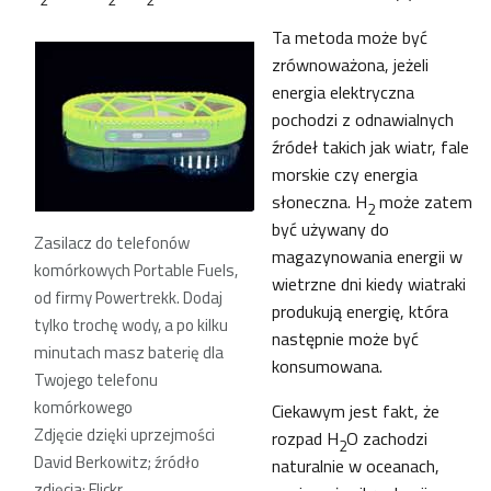
Ta metoda może być
zrównoważona, jeżeli
energia elektryczna
pochodzi z odnawialnych
źródeł takich jak wiatr, fale
morskie czy energia
słoneczna. H
może zatem
2
być używany do
Zasilacz do telefonów
magazynowania energii w
komórkowych Portable Fuels,
wietrzne dni kiedy wiatraki
od firmy Powertrekk. Dodaj
produkują energię, która
tylko trochę wody, a po kilku
następnie może być
minutach masz baterię dla
konsumowana.
Twojego telefonu
komórkowego
Ciekawym jest fakt, że
Zdjęcie dzięki uprzejmości
rozpad H
O zachodzi
2
David Berkowitz; źródło
naturalnie w oceanach,
zdjęcia: Flickr