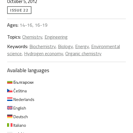
October 5, 2012
ISSUE 22
Ages:
14-16, 16-19
Topics:
Chemistry
,
Engineering
Keywords:
Biochemistry
,
Biology
,
Energy
,
Environmental
science
,
Hydrogen economy
,
Organic chemistry
Available languages
Български
Čeština
Nederlands
English
Deutsch
Italiano