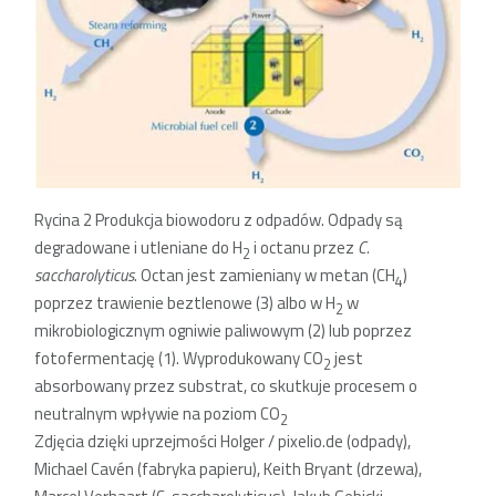
Rycina 2 Produkcja biowodoru z odpadów. Odpady są
degradowane i utleniane do H
i octanu przez
C.
2
saccharolyticus
. Octan jest zamieniany w metan (CH
)
4
poprzez trawienie beztlenowe (3) albo w H
w
2
mikrobiologicznym ogniwie paliwowym (2) lub poprzez
fotofermentację (1). Wyprodukowany CO
jest
2
absorbowany przez substrat, co skutkuje procesem o
neutralnym wpływie na poziom CO
2
Zdjęcia dzięki uprzejmości Holger / pixelio.de (odpady),
Michael Cavén (fabryka papieru), Keith Bryant (drzewa),