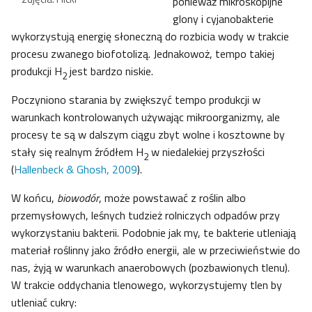
ponieważ mikroskopijne
glony i cyjanobakterie
wykorzystują energię słoneczną do rozbicia wody w trakcie
procesu zwanego biofotolizą. Jednakowoż, tempo takiej
produkcji H
jest bardzo niskie.
2
Poczyniono starania by zwiększyć tempo produkcji w
warunkach kontrolowanych używając mikroorganizmy, ale
procesy te są w dalszym ciągu zbyt wolne i kosztowne by
stały się realnym źródłem H
w niedalekiej przyszłości
2
(
Hallenbeck & Ghosh, 2009
).
W końcu,
biowodór
, może powstawać z roślin albo
przemysłowych, leśnych tudzież rolniczych odpadów przy
wykorzystaniu bakterii. Podobnie jak my, te bakterie utleniają
materiał roślinny jako źródło energii, ale w przeciwieństwie do
nas, żyją w warunkach anaerobowych (pozbawionych tlenu).
W trakcie oddychania tlenowego, wykorzystujemy tlen by
utleniać cukry: