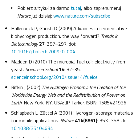
Pobierz artykuł za darmo
tutaj
, albo zaprenumeruj
Nature
już dzisiaj:
www.nature.com/subscribe
Hallenbeck P, Ghosh D (2009) Advances in fermentative
biohydrogen production: the way forward?
Trends in
Biotechnology
27
: 287–297. doi:
10.1016/j.tibtech.2009.02.004
Madden D (2010) The microbial fuel cell: electricity from
yeast.
Science in School
14
: 32-35.
scienceinschool.org/2010/issue14/fuelcell
Rifkin J (2002)
The Hydrogen Economy: the Creation of the
Worldwide Energy Web and the Redistribution of Power on
Earth
. New York, NY, USA: JP Tarker. ISBN: 1585421936
Schlapbach L, Züttel A (2001) Hydrogen-storage materials
for mobile applications.
Nature
414(6861)
: 353–358. doi:
10.1038/35104634