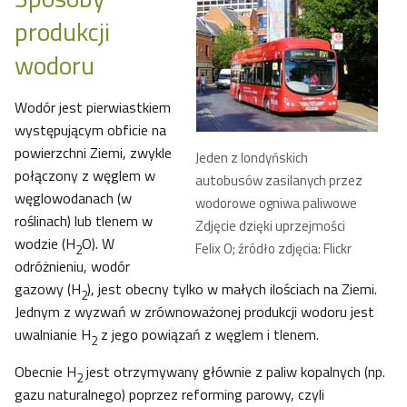
produkcji
wodoru
Wodór jest pierwiastkiem
występującym obficie na
powierzchni Ziemi, zwykle
Jeden z londyńskich
połączony z węglem w
autobusów zasilanych przez
węglowodanach (w
wodorowe ogniwa paliwowe
roślinach) lub tlenem w
Zdjęcie dzięki uprzejmości
wodzie (H
O). W
Felix O; źródło zdjęcia: Flickr
2
odróżnieniu, wodór
gazowy (H
), jest obecny tylko w małych ilościach na Ziemi.
2
Jednym z wyzwań w zrównoważonej produkcji wodoru jest
uwalnianie H
z jego powiązań z węglem i tlenem.
2
Obecnie H
jest otrzymywany głównie z paliw kopalnych (np.
2
gazu naturalnego) poprzez reforming parowy, czyli