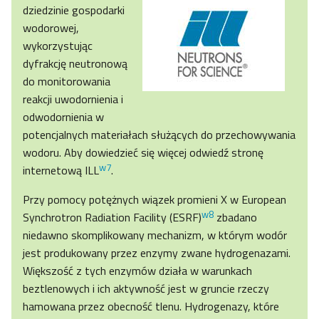
dziedzinie gospodarki
wodorowej,
wykorzystując
dyfrakcję neutronową
do monitorowania
reakcji uwodornienia i
odwodornienia w
potencjalnych materiałach służących do przechowywania
wodoru. Aby dowiedzieć się więcej odwiedź stronę
w7
internetową ILL
.
Przy pomocy potężnych wiązek promieni X w European
w8
Synchrotron Radiation Facility (ESRF)
zbadano
niedawno skomplikowany mechanizm, w którym wodór
jest produkowany przez enzymy zwane hydrogenazami.
Większość z tych enzymów działa w warunkach
beztlenowych i ich aktywność jest w gruncie rzeczy
hamowana przez obecność tlenu. Hydrogenazy, które