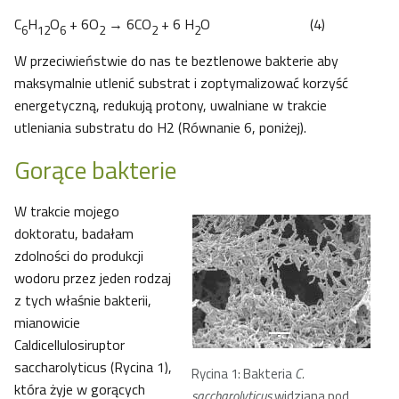
C
H
O
+ 6O
→ 6CO
+ 6 H
O (4)
6
12
6
2
2
2
W przeciwieństwie do nas te beztlenowe bakterie aby
maksymalnie utlenić substrat i zoptymalizować korzyść
energetyczną, redukują protony, uwalniane w trakcie
utleniania substratu do H2 (Równanie 6, poniżej).
Gorące bakterie
W trakcie mojego
doktoratu, badałam
zdolności do produkcji
wodoru przez jeden rodzaj
z tych właśnie bakterii,
mianowicie
Caldicellulosiruptor
saccharolyticus (Rycina 1),
Rycina 1: Bakteria
C.
która żyje w gorących
saccharolyticus
widziana pod