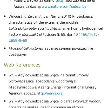
Pobierz artykuł za darmo
tutaj
, albo zaprenumeruj
Nature
już dzisiaj:
www.nature.com/subscribe
Willquist K, Zeidan A, van Niel E (2010) Physiological
characteristics of the extreme thermophile
Caldicellulosiruptor saccharolyticus
: an efficient hydrogen cell
factory
Microbial Cell Factories
9
: 89. doi:
10.1186/1475-
2859-9-89
Microbial Cell Factories
jest magazynem powszechnie
dostępnym
Web References
w1 – Aby dowiedzieć się więcej na temat umowy
wprowadzającej gospodarkę wodorową z
Międzynarodowej Agencji Energii (International Energy
Agency), zobacz:
http://ieahia.org
w2 – Aby dowiedzieć się więcej o perspektywach wodoru,
popatrz na analizę Josepha Romma na stronie