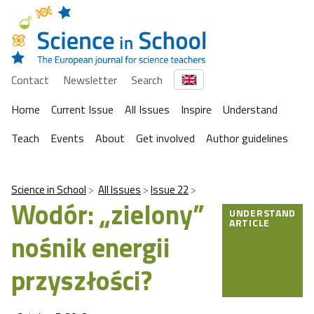
Contact
Newsletter
Search
Home
Current Issue
All Issues
Inspire
Understand
Teach
Events
About
Get involved
Author guidelines
Science in School
All Issues
Issue 22
Wodór: „zielony”
UNDERSTAND
ARTICLE
nośnik energii
przyszłości?