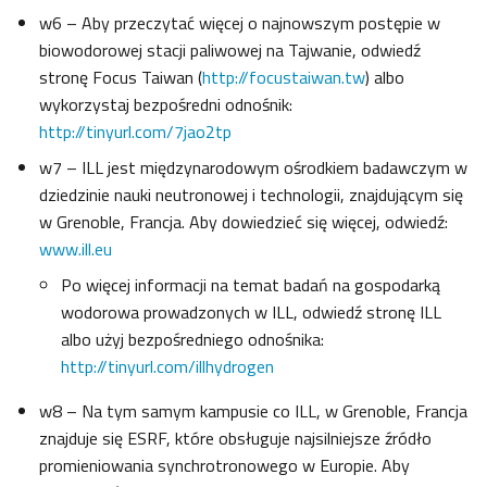
w6 – Aby przeczytać więcej o najnowszym postępie w
biowodorowej stacji paliwowej na Tajwanie, odwiedź
stronę Focus Taiwan (
http://focustaiwan.tw
) albo
wykorzystaj bezpośredni odnośnik:
http://tinyurl.com/7jao2tp
w7 – ILL jest międzynarodowym ośrodkiem badawczym w
dziedzinie nauki neutronowej i technologii, znajdującym się
w Grenoble, Francja. Aby dowiedzieć się więcej, odwiedź:
www.ill.eu
Po więcej informacji na temat badań na gospodarką
wodorowa prowadzonych w ILL, odwiedź stronę ILL
albo użyj bezpośredniego odnośnika:
http://tinyurl.com/illhydrogen
w8 – Na tym samym kampusie co ILL, w Grenoble, Francja
znajduje się ESRF, które obsługuje najsilniejsze źródło
promieniowania synchrotronowego w Europie. Aby