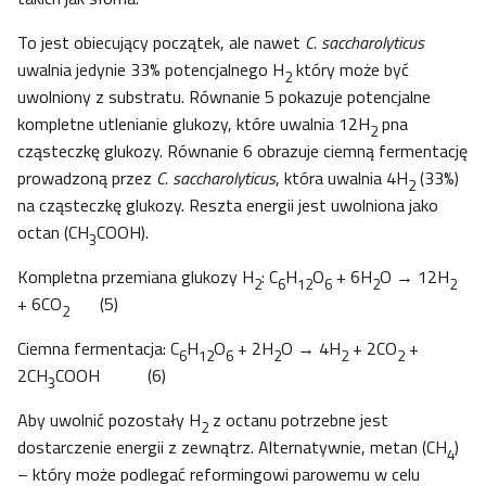
To jest obiecujący początek, ale nawet
C. saccharolyticus
uwalnia jedynie 33% potencjalnego H
który może być
2
uwolniony z substratu. Równanie 5 pokazuje potencjalne
kompletne utlenianie glukozy, które uwalnia 12H
pna
2
cząsteczkę glukozy. Równanie 6 obrazuje ciemną fermentację
prowadzoną przez
C. saccharolyticus
, która uwalnia 4H
(33%)
2
na cząsteczkę glukozy. Reszta energii jest uwolniona jako
octan (CH
COOH).
3
Kompletna przemiana glukozy H
: C
H
O
+ 6H
O → 12H
2
6
12
6
2
2
+ 6CO
(5)
2
Ciemna fermentacja: C
H
O
+ 2H
O → 4H
+ 2CO
+
6
12
6
2
2
2
2CH
COOH (6)
3
Aby uwolnić pozostały H
z octanu potrzebne jest
2
dostarczenie energii z zewnątrz. Alternatywnie, metan (CH
)
4
– który może podlegać reformingowi parowemu w celu