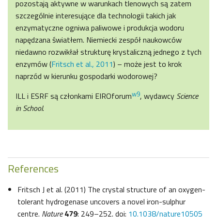
pozostają aktywne w warunkach tlenowych są zatem
szczególnie interesujące dla technologii takich jak
enzymatyczne ogniwa paliwowe i produkcja wodoru
napędzana światłem. Niemiecki zespół naukowców
niedawno rozwikłał strukturę krystaliczną jednego z tych
enzymów (
Fritsch et al., 2011
) – może jest to krok
naprzód w kierunku gospodarki wodorowej?
w9
ILL i ESRF są członkami EIROforum
, wydawcy
Science
in School
.
References
Fritsch J et al. (2011) The crystal structure of an oxygen-
tolerant hydrogenase uncovers a novel iron-sulphur
centre.
Nature
479
: 249–252. doi:
10.1038/nature10505