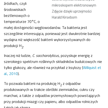
źródłach, czyli
mikroskopem elektronowym
środowiskach
Zdjęcie dzięki uprzejmości
beztlenowych o
Harald Kirsebom
temperaturze 70°C, o
małej dostępności węglowodanów. Ta bakteria jest
szczególnie interesująca, ponieważ jest dwukrotnie bardziej
wydajna niż większość bakterii wykorzystywanych do
produkcji H
.
2
Inaczej niż ludzie,
C. saccharolyticus
, pozyskuje energię z
szerokiego spektrum roślinnych składników budulcowych: nie
tylko glukozy, ale również na przykład z ksylozy (
Willquist et
al., 2010
).
To pozwala bakterii na produkcję H
z odpadów
2
produkowanych w trakcie obróbki ziemniaków, cukru czy
marchwi, a także z odpadów przemysłowych powstających
przy produkcji miazgi czy papieru, albo odpadów rolniczych
takich jak słoma.