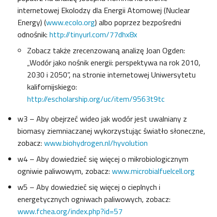
internetowej Ekolodzy dla Energii Atomowej (Nuclear
Energy) (
www.ecolo.org
) albo poprzez bezpośredni
odnośnik:
http://tinyurl.com/77dhx8x
Zobacz także zrecenzowaną analizę Joan Ogden:
„Wodór jako nośnik energii: perspektywa na rok 2010,
2030 i 2050”, na stronie internetowej Uniwersytetu
kalifornijskiego:
http://escholarship.org/uc/item/9563t9tc
w3 – Aby obejrzeć wideo jak wodór jest uwalniany z
biomasy ziemniaczanej wykorzystując światło słoneczne,
zobacz:
www.biohydrogen.nl/hyvolution
w4 – Aby dowiedzieć się więcej o mikrobiologicznym
ogniwie paliwowym, zobacz:
www.microbialfuelcell.org
w5 – Aby dowiedzieć się więcej o cieplnych i
energetycznych ogniwach paliwowych, zobacz:
www.fchea.org/index.php?id=57