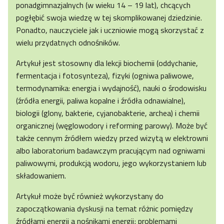
ponadgimnazjalnych (w wieku 14 – 19 lat), chcących
pogłębić swoja wiedzę w tej skomplikowanej dziedzinie.
Ponadto, nauczyciele jak i uczniowie mogą skorzystać z
wielu przydatnych odnośników.
Artykuł jest stosowny dla lekcji biochemii (oddychanie,
fermentacja i fotosynteza), fizyki (ogniwa paliwowe,
termodynamika: energia i wydajność), nauki o środowisku
(źródła energii, paliwa kopalne i źródła odnawialne),
biologii (glony, bakterie, cyjanobakterie, archea) i chemii
organicznej (węglowodory i reforming parowy). Może być
także cennym źródłem wiedzy przed wizytą w elektrowni
albo laboratorium badawczym pracującym nad ogniwami
paliwowymi, produkcją wodoru, jego wykorzystaniem lub
składowaniem.
Artykuł może być również wykorzystany do
zapoczątkowania dyskusji na temat różnic pomiędzy
źródłami energii a nośnikami energii; problemami