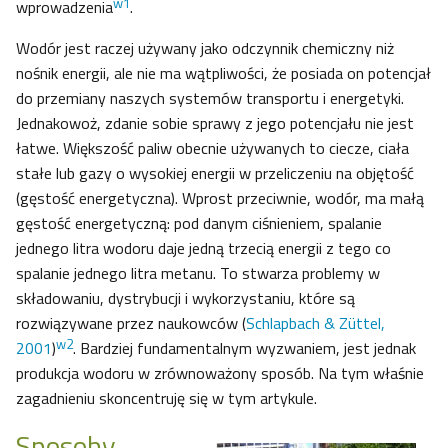
w1
wprowadzenia
.
Wodór jest raczej używany jako odczynnik chemiczny niż
nośnik energii, ale nie ma wątpliwości, że posiada on potencjał
do przemiany naszych systemów transportu i energetyki.
Jednakowoż, zdanie sobie sprawy z jego potencjału nie jest
łatwe. Większość paliw obecnie używanych to ciecze, ciała
stałe lub gazy o wysokiej energii w przeliczeniu na objętość
(gęstość energetyczna). Wprost przeciwnie, wodór, ma małą
gęstość energetyczną: pod danym ciśnieniem, spalanie
jednego litra wodoru daje jedną trzecią energii z tego co
spalanie jednego litra metanu. To stwarza problemy w
składowaniu, dystrybucji i wykorzystaniu, które są
rozwiązywane przez naukowców (
Schlapbach & Züttel,
w2
2001
)
. Bardziej fundamentalnym wyzwaniem, jest jednak
produkcja wodoru w zrównoważony sposób. Na tym właśnie
zagadnieniu skoncentruję się w tym artykule.
Sposoby