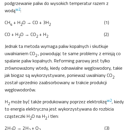
podgrzewanie paliw do wysokich temperatur razem z
w2
wodą
:
CH
+ H
O → CO + 3H
(1)
4
2
2
CO + H
O → CO
+ H
(2)
2
2
2
Jednak ta metoda wymaga paliw kopalnych i skutkuje
uwalnianiem CO
, powodując te same problemy z emisją co
2
spalanie paliw kopalnych. Reforming parowy jest tylko
zrównoważony wtedy, kiedy odnawialne węglowodory, takie
jak biogaz są wykorzystywane, ponieważ uwalniany CO
2
został uprzednio zaabsorbowany w trakcie produkcji
węglowodorów.
w2
H
może być także produkowany poprzez elektrolizę
, kiedy
2
to energia elektryczna jest wykorzystywana do rozbicia
cząsteczki H
O na H
i tlen:
2
2
2H
O → 2H
+ O
(3)
2
2
2