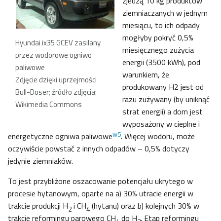
zjedzą 10 kg produktów
ziemniaczanych w jednym
miesiącu, to ich odpady
mogłyby pokryć 0,5%
Hyundai ix35 GCEV zasilany
miesięcznego zużycia
przez wodorowe ogniwo
energii (3500 kWh), pod
paliwowe
warunkiem, że
Zdjęcie dzięki uprzejmości
produkowany H2 jest od
Bull-Doser; źródło zdjęcia:
razu zużywany (by uniknąć
Wikimedia Commons
strat energii) a dom jest
wyposażony w cieplne i
w5
energetyczne ogniwa paliwowe
. Więcej wodoru, może
oczywiście powstać z innych odpadów – 0,5% dotyczy
jedynie ziemniaków.
To jest przybliżone oszacowanie potencjału ukrytego w
procesie hytanowym, oparte na a) 30% utracie energii w
trakcie produkcji H
i CH
(hytanu) oraz b) kolejnych 30% w
2
4
trakcie reformingu parowego CH
do H
. Etap reformingu