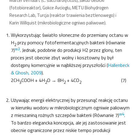
Marcel Verhaart (C. saccharolyticus), Jakub Gebicki
(fotobioreaktor), Gokce Avcioglu, METU Biohydrogen
Research Lab, Turcja (reaktor trawienia beztlenowego) i
Karin Willquist (mikrobiologiczne ogniwo paliwowe).
Wykorzystując światło słoneczne do przemiany octanu w
H
przy pomocy fotofermentacyjnych bakterii (równanie
2
w3
7)
. Jednak, podobnie do produkcji H2 przez glony, ten
proces jest obecnie zbyt wolny i kosztowny by był
dostępny komercyjnie w najbliższej przyszłości (
Hallenbeck
& Ghosh, 2009
).
2CH
COOH + 4H
O → 8H
+ 4CO
(7)
3
2
2
2
Używając energii elektrycznej by przesunąć reakcję octanu
w kierunku wodoru w mikrobiologicznym ogniwie paliowym
w4
z mieszaniną rożnych szczepów bakterii (Równanie 7)
.
To bardzo elegancka koncepcja, ale jej zastosowanie jest
obecnie ograniczone przez niskie tempo produkcji