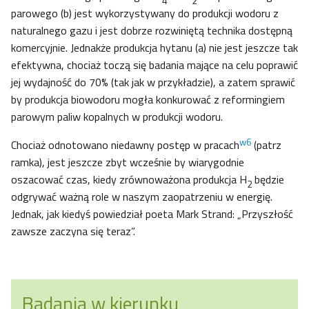
4
2
parowego (b) jest wykorzystywany do produkcji wodoru z
naturalnego gazu i jest dobrze rozwiniętą technika dostępną
komercyjnie. Jednakże produkcja hytanu (a) nie jest jeszcze tak
efektywna, chociaż toczą się badania mające na celu poprawić
jej wydajność do 70% (tak jak w przykładzie), a zatem sprawić
by produkcja biowodoru mogła konkurować z reformingiem
parowym paliw kopalnych w produkcji wodoru.
w6
Chociaż odnotowano niedawny postęp w pracach
(patrz
ramka), jest jeszcze zbyt wcześnie by wiarygodnie
oszacować czas, kiedy zrównoważona produkcja H
będzie
2
odgrywać ważną role w naszym zaopatrzeniu w energię.
Jednak, jak kiedyś powiedział poeta Mark Strand: „Przyszłość
zawsze zaczyna się teraz”.
Badania w kierunku