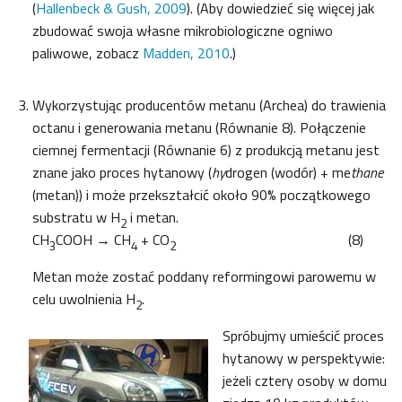
(
Hallenbeck & Gush, 2009
). (Aby dowiedzieć się więcej jak
zbudować swoja własne mikrobiologiczne ogniwo
paliwowe, zobacz
Madden, 2010
.)
Wykorzystując producentów metanu (Archea) do trawienia
octanu i generowania metanu (Równanie 8). Połączenie
ciemnej fermentacji (Równanie 6) z produkcją metanu jest
znane jako proces hytanowy (
hy
drogen (wodór) + me
thane
(metan)) i może przekształcić około 90% początkowego
substratu w H
i metan.
2
CH
COOH → CH
+ CO
(8)
3
4
2
Metan może zostać poddany reformingowi parowemu w
celu uwolnienia H
.
2
Spróbujmy umieścić proces
hytanowy w perspektywie:
jeżeli cztery osoby w domu