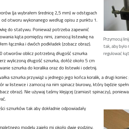
orów (ja wybrałem średnicę 2,5 mm) w odstępach
c od otworu wykonanego według opisu z punktu 1.
ewkę do statywu. Ponieważ potrzeba zapewnić
owania kąta pomiędzy nimi, zamocuj listewkę na
Przymocuj lin
yłem łącznika i dwóch podkładek (zobacz obraz).
tak, aby było
20 otworów oblicz potrzebną długość sznurka
regulować ką
ierz wyliczoną długość sznurka, dołóż około 5 cm
nie sznurka do koralika oraz do listewki i odetnij.
ałka sznurka przywiąż u jednego jego końca koralik, a drugi koniec
r w listewce i zamocuj na nim spinacz biurowy, który będzie spełni
obacz obraz). Nie używaj taśmy klejącej (zamiast spinaczy), ponie
ać.
ści sznurków tak aby dokładnie odpowiadały
pletnego modelu zajęło mi około dwie godziny.