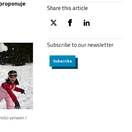
 proponuje
Share this article
twitter
facebook
linkedin
Subscribe to our
newsletter
Subscribe
mości yenwen /