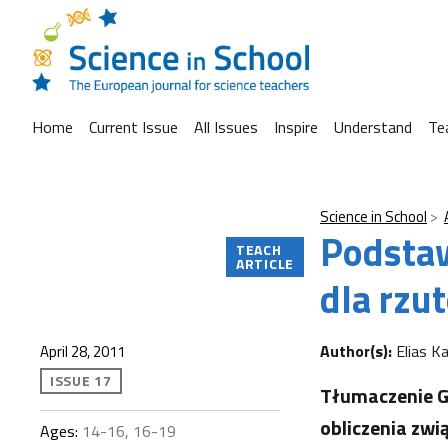
Home
Current Issue
All Issues
Inspire
Understand
Te
Science in School
Podstaw
TEACH
ARTICLE
dla rzu
Author(s):
Elias Ka
April 28, 2011
ISSUE 17
Tłumaczenie G
obliczenia zwi
Ages:
14-16, 16-19