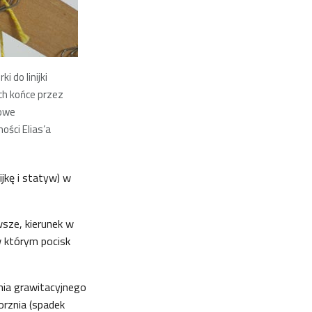
i do linijki
ich końce przez
rowe
ości Elias’a
ijkę i statyw) w
wsze, kierunek w
w którym pocisk
nia grawitacyjnego
orznia (spadek