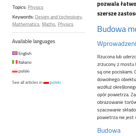
pozwala łatwo 
Topics:
Physics
szersze zastos
Keywords:
Design and technology
,
Mathematics
,
Maths
,
Physics
Budowa m
Available languages
Wprowadzen
English
Rzucona lub uderzon
Italiano
zrzucony z mostu 
polski
są one pociskami. 
dowolnego obiektu
See all articles in
polski
wzdłuż określonego
opór powietrza. Z
obrazowanie torów
szacowanie składo
powietrza nie jest
Budowa