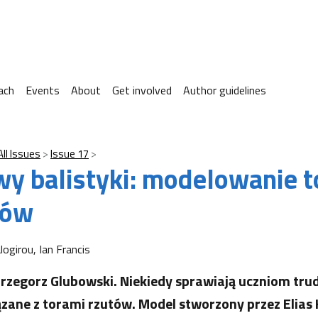
ach
Events
About
Get involved
Author guidelines
All Issues
Issue 17
y balistyki: modelowanie 
tów
logirou, Ian Francis
rzegorz Glubowski. Niekiedy sprawiają uczniom tru
ązane z torami rzutów. Model stworzony przez Elias