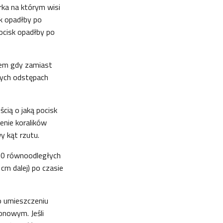
rka na którym wisi
sk opadłby po
pocisk opadłby po
tem gdy zamiast
nych odstępach
cią o jaką pocisk
żenie koralików
wy kąt rzutu.
 20 równoodległych
 5 cm dalej) po czasie
o umieszczeniu
onowym. Jeśli