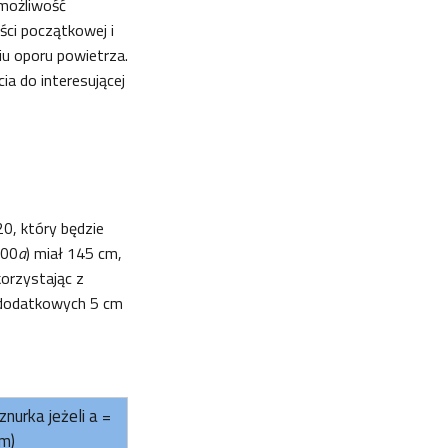
 możliwość
ości początkowej i
ciu oporu powietrza.
ia do interesującej
20, który będzie
400
a
) miał 145 cm,
orzystając z
o dodatkowych 5 cm
nurka jeżeli a =
m)