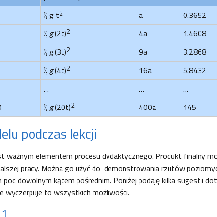
2
½ g t
a
0.3652
2
½
g
(2t)
4a
1.4608
2
½
g
(3t)
9a
3.2868
2
½
g
(4t)
16a
5.8432
…
…
…
2
0
½
g
(20t)
400a
145
elu podczas lekcji
st ważnym elementem procesu dydaktycznego. Produkt finalny m
alszej pracy. Można go użyć do demonstrowania rzutów poziomyc
 pod dowolnym kątem pośrednim. Poniżej podaję kilka sugestii do
e wyczerpuje to wszystkich możliwości.
 1