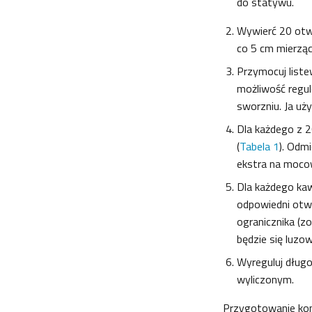
do statywu.
Wywierć 20 otw
co 5 cm mierzą
Przymocuj list
możliwość regul
sworzniu. Ja uż
Dla każdego z 
(
Tabela 1
). Odm
ekstra na mocowa
Dla każdego kaw
odpowiedni otwó
ogranicznika (z
będzie się luzow
Wyreguluj długo
wyliczonym.
Przygotowanie kom