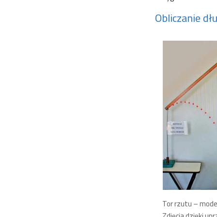
Obliczanie dł
Tor rzutu – mode
Zdjęcia dzięki up