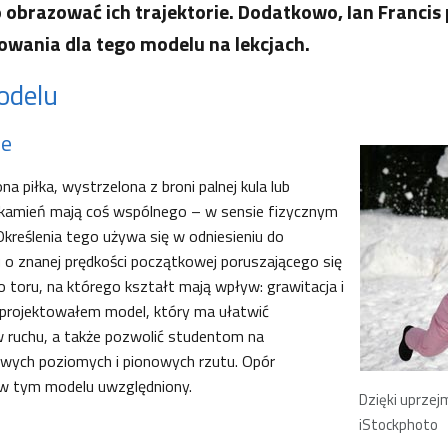
obrazować ich trajektorie. Dodatkowo, Ian Francis
owania dla tego modelu na lekcjach.
odelu
ie
a piłka, wystrzelona z broni palnej kula lub
kamień mają coś wspólnego – w sensie fizycznym
Określenia tego używa się w odniesieniu do
 o znanej prędkości początkowej poruszającego się
 toru, na którego kształt mają wpływ: grawitacja i
aprojektowałem model, który ma ułatwić
 ruchu, a także pozwolić studentom na
wych poziomych i pionowych rzutu. Opór
 w tym modelu uwzględniony.
Dzięki uprzej
iStockphoto