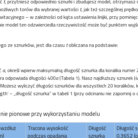
ść
t
, przytniesz odpowiednio sznurki i zbudujesz model, otrzymasz
żliwych torów dla wybranej wartości
t
, jak też szczególnej prędk
itacyjnego – w zależności od kąta ustawienia linijki, przy pominię
nie model ten odzwierciedla rzeczywistość może być punktem wyjśc
ego ze sznurków, jest dla czasu
t
obliczana na podstawie:
ść
a
, określ wpierw maksymalną długość sznurka dla koralika numer 
óra odpowiada długości 400
a
(Tabela 1). Nasz najdłuższy sznurek (
Możesz wyliczyć długości sznurków dla wszystkich 20 koralików, k
ngth’ – „długość sznurka” w tabeli 1 (przy odcinaniu nie zapomnij 
anie pionowe przy wykorzystaniu modelu
 wzdłuż
Tracona wysokość
Długość
Długość sz
m)
podczas opadania
sznurka
0.3652 (c