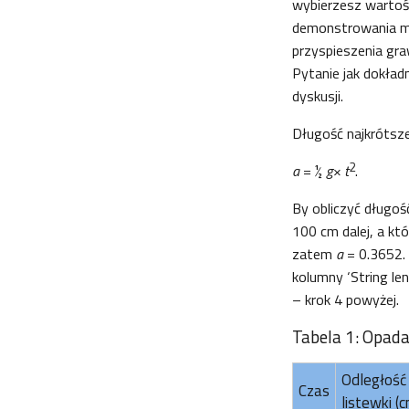
wybierzesz warto
demonstrowania mo
przyspieszenia graw
Pytanie jak dokład
dyskusji.
Długość najkrótsz
2
a
= ½
g
× t
.
By obliczyć długo
100 cm dalej, a kt
zatem
a
= 0.3652. 
kolumny ‘String le
– krok 4 powyżej.
Tabela 1: Opad
Odległość
Czas
listewki (c