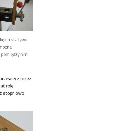
ijkę do statywu
 można
t pomiędzy nimi
 przewlecz przez
ać rolę
waż stopniowo