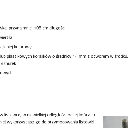
wka, przynajmniej 105 cm długości
wiertła
najlepiej kolorowy
lub plastikowych koralików o średnicy 14 mm z otworem w środku,
 sznurek
urowych
listewce, w niewielkiej odległości od jej końca (u
niej wykorzystasz go do przymocowania listewki