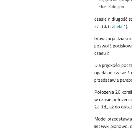
Elias Kalogirou
czasie
t
; długość s
2
t
; itd. (
Tabela 1
).
Grawitacja działa 
pozwolić pociskowi
czasu
t
.
Dla prędkości pocz
opada po czasie
t
,
przedstawia parabo
Położenia 20 kora
w czasie położenia
2
t
, itd., aż do ost
Model przedstawia 
listewki pionowo, 