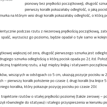
pionowy bez prędkości początkowej), długość sznu
pierwszy koralik pokazałaby odległość, o jaką poci
znurka na którym wisi drugi koralik pokazałaby odległość, o którą 
identycznie podczas rzutu z niezerową prędkością początkową, za
 spaść, wyrzucisz go poziomo, będzie opadał o tyle samo w kolej
ątkowej większej od zera, długość pierwszego sznurka jest odległoś
 drugiego sznurka odległością o którą pocisk opada po 2
t
, itd. Poło
liczną trajektorię rzutu, a kąt między linijką i statywem początko
lików, wiszących w odstępach co 5 cm, ukazują pozycje pocisku w
ch – pierwszy koralik położenie po czasie
t
, drugi koralik (na linijce
atniego koralika, który pokazuje pozycję pocisku po czasie 20
t
.
trajektorie rzutów o stałej prędkości poziomej (także zerowej – p
czyli równolegle do statywu) i stałego przyspieszenia w kierunku pi