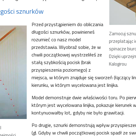
ugości sznurków
Przed przystąpieniem do obliczania
długości sznurków, powinieneś
Zamocuj sznurk
rozumieć co nasz model
przeplatając 
przedstawia. Wyobraź sobie, że w
spinacze biu
chwili początkowej wystrzeliłeś ze
Dzięki uprzejm
stałą szybkością pocisk (brak
Kalogirou
przyspieszenia poziomego) z
miejsca, w którym znajduje się sworzeń (łączący lin
kierunku, w którym wycelowana jest linijka.
Model demonstruje dwie właściwości toru. Po pier
którym jest wycelowana linijka, pokazuje kierunek 
kontynuowałby lot, gdyby nie było grawitacji.
Po drugie, sznurki demonstrują wpływ przyspiesze
l
(
g
). Gdyby w chwili początkowej pocisk spadł ze sw
rzejmości