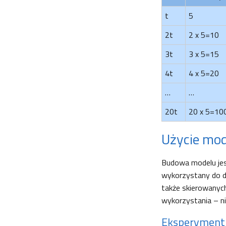
t
5
2t
2 x 5=10
3t
3 x 5=15
4t
4 x 5=20
…
…
20t
20 x 5=10
Użycie mod
Budowa modelu je
wykorzystany do d
także skierowanych
wykorzystania – ni
Eksperyment