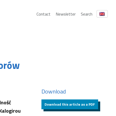
Contact
Newsletter
Search
torów
Download
dność
Download this article as a PDF
 Kalogirou