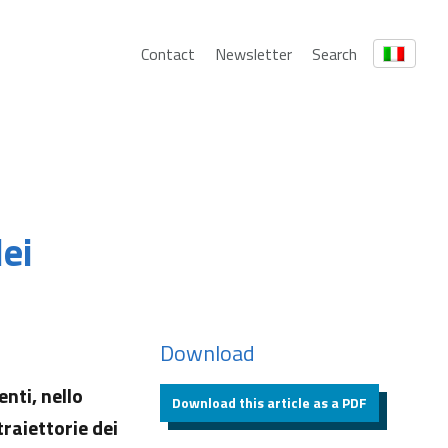
Contact
Newsletter
Search
dei
Download
enti, nello
Download this article as a PDF
traiettorie dei