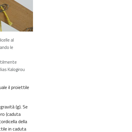
icelle al
zando le
tilmente
lias Kalogirou
ale il proiettile
gravità (g). Se
zero (caduta
cordicella della
tile in caduta