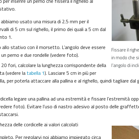
 per inserire un perno che fisserà il righello al
stativo.
i abbiamo usato una misura di 2.5 mm per il
valli di 5 cm sul righello, il primo dei quali a 5 cm dal
nto 1.
llo allo stativo con il morsetto. L’angolo deve essere
Fissare il rig
e un perno e due rondelle (vedere foto).
in modo che s
 20 fori, calcolare la lunghezza corrispondente della
l’angolo di inc
sta (vedere la
tabella 1
). Lasciare 5 cm in più per
la, per poterla attaccare alla pallina e al righello, quindi tagliare da
dicella legare una pallina ad una estremità e fissare l’estremità opp
edere foto). Evitare l’uso di nastro adesivo al posto delle graffett
taccarsi.
ezza delle cordicelle ai valori calcolati
mpleto. Per regolarvi noi abbiamo impiegato circa