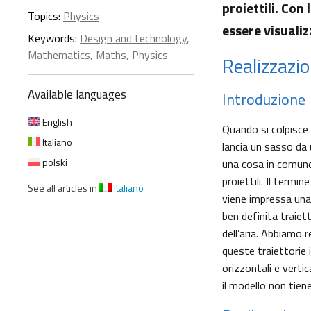
proiettili. Con
Topics:
Physics
essere visuali
Keywords:
Design and technology
,
Mathematics
,
Maths
,
Physics
Realizzazio
Available languages
Introduzione
English
Quando si colpisce u
Italiano
lancia un sasso da 
polski
una cosa in comune:
proiettili. Il termin
See all articles in
Italiano
viene impressa una 
ben definita traiet
dell’aria. Abbiamo 
queste traiettorie 
orizzontali e vertic
il modello non tiene