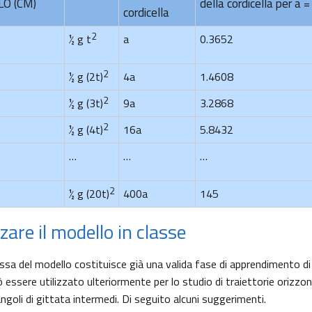
LO (CM)
della cordicella per a 
cordicella
2
½ g t
a
0.3652
2
½ g (2t)
4a
1.4608
2
½ g (3t)
9a
3.2868
2
½ g (4t)
16a
5.8432
…
…
…
2
½ g (20t)
400a
145
zare il modello in classe
sa del modello costituisce già una valida fase di apprendimento di 
essere utilizzato ulteriormente per lo studio di traiettorie orizzonta
angoli di gittata intermedi. Di seguito alcuni suggerimenti.