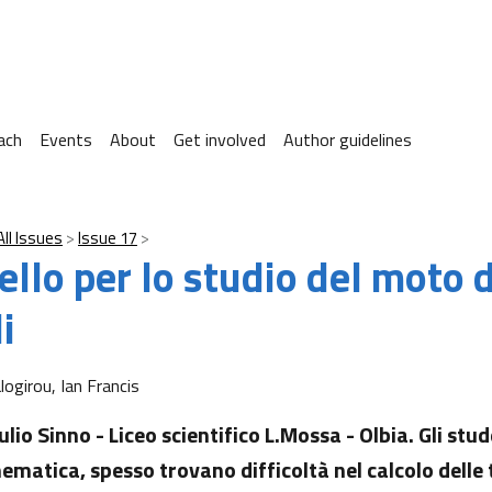
ach
Events
About
Get involved
Author guidelines
All Issues
Issue 17
llo per lo studio del moto 
i
logirou, Ian Francis
lio Sinno - Liceo scientifico L.Mossa - Olbia. Gli stud
nematica, spesso trovano difficoltà nel calcolo delle 