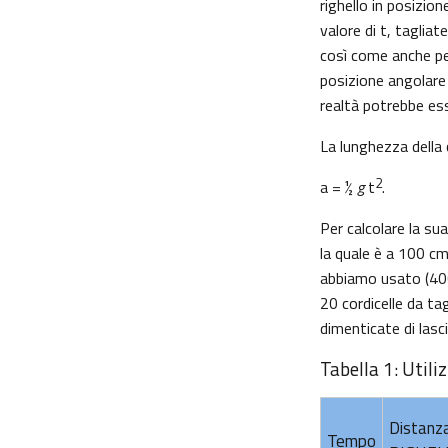
righello in posizion
valore di t, tagliat
così come anche per 
posizione angolare d
realtà potrebbe es
La lunghezza della co
2
a = ½
g
t
.
Per calcolare la su
la quale è a 100 cm 
abbiamo usato (400a
20 cordicelle da tag
dimenticate di lasc
Tabella 1: Utili
Distanz
Tempo