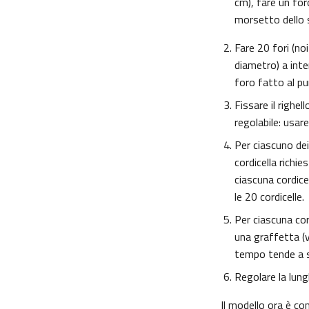
cm), fare un foro
morsetto dello 
Fare 20 fori (no
diametro) a inter
foro fatto al pu
Fissare il righe
regolabile: usar
Per ciascuno dei
cordicella richie
ciascuna cordicel
le 20 cordicelle.
Per ciascuna cor
una graffetta (v
tempo tende a s
Regolare la lungh
Il modello ora è co