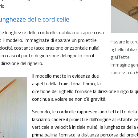
lo.
lunghezze delle cordicelle
 le lunghezze delle cordicelle, dobbiamo capire cosa
il modello. Immaginate di sparare un proiettile
Fissare le cord
velocità costante (accelerazione orizzontale nulla)
righello utiliz
stro caso il punto di giunzione del righello con il
graffette
irezione del righello.
Immagine gen
concessa da E
Il modello mette in evidenza due
aspetti della traiettoria. Primo, la
direzione del righello fornisce la direzione lungo la qu
continua a volare se non c’è gravità.
Secondo, le cordicelle rappresentano l’effetto della 
lasciamo cadere il proiettile dall’origine all’istante 
verticale a velocità iniziale nulla), la lunghezza della 
prima pallina fornisce la distanza percorsa dal proiet