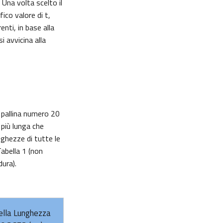
 Una volta scelto il
fico valore di t,
enti, in base alla
i avvicina alla
a pallina numero 20
 più lunga che
nghezze di tutte le
Tabella 1 (non
dura).
ella Lunghezza