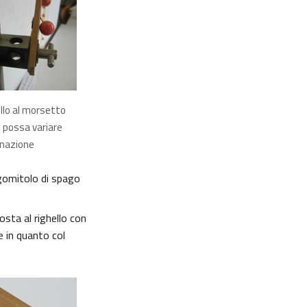
hello al morsetto
i possa variare
linazione
l gomitolo di spago
osta al righello con
e in quanto col