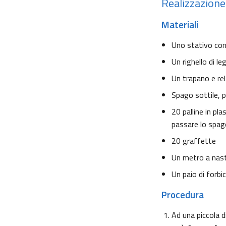
Realizzazione
Materiali
Uno stativo co
Un righello di 
Un trapano e re
Spago sottile, p
20 palline in pl
passare lo spag
20 graffette
Un metro a nas
Un paio di forbic
Procedura
Ad una piccola d