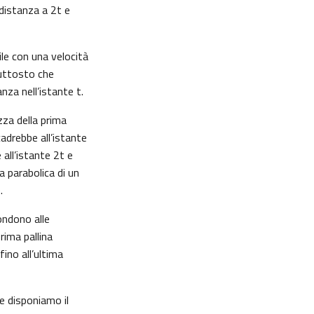
 distanza a 2t e
ile con una velocità
piuttosto che
nza nell’istante t.
zza della prima
cadrebbe all’istante
 all’istante 2t e
ia parabolica di un
.
pondono alle
rima pallina
fino all’ultima
e disponiamo il