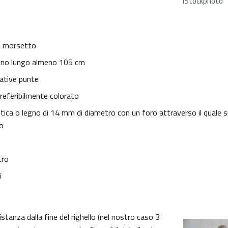
iStockphoto
n morsetto
legno lungo almeno 105 cm
lative punte
referibilmente colorato
astica o legno di 14 mm di diametro con un foro attraverso il quale si
o
tro
i
istanza dalla fine del righello (nel nostro caso 3