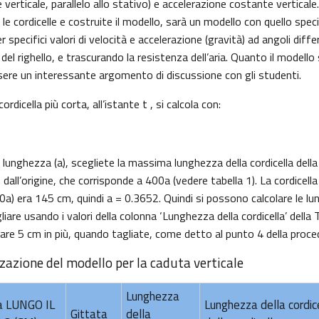
e verticale, parallelo allo stativo) e accelerazione costante verticale.
e le cordicelle e costruite il modello, sarà un modello con quello speci
specifici valori di velocità e accelerazione (gravità) ad angoli differ
el righello, e trascurando la resistenza dell’aria. Quanto il modello s
sere un interessante argomento di discussione con gli studenti.
rdicella più corta, all’istante t , si calcola con:
a lunghezza (a), scegliete la massima lunghezza della cordicella dell
dall’origine, che corrisponde a 400a (vedere tabella 1). La cordicella
) era 145 cm, quindi a = 0.3652. Quindi si possono calcolare le lu
liare usando i valori della colonna ‘Lunghezza della cordicella’ della 
iare 5 cm in più, quando tagliate, come detto al punto 4 della proce
zzazione del modello per la caduta verticale
Lunghezza
a LUNGO IL
Lunghezza della cordic
Gittata
della