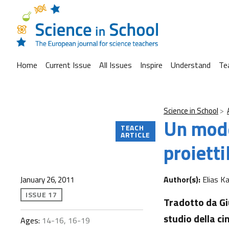
Home
Current Issue
All Issues
Inspire
Understand
Te
Science in School
Un mode
TEACH
ARTICLE
proiettil
Author(s):
Elias Ka
January 26, 2011
ISSUE 17
Tradotto da Giu
studio della ci
Ages:
14-16, 16-19