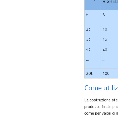
RIGHEL
t
5
2t
10
3t
15
4t
20
…
…
20t
100
Come utiliz
La costruzione stes
prodotto finale può 
come per valori di 