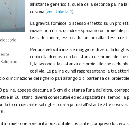
all’istante generico t, quella della seconda pallina la
così via (
vedi tabella 1
).
La gravità fornisce lo stesso effetto su un proiett
iniziale non nulla, quindi se spariamo un proiettile 
lasciarlo cadere, esso cadrà ancora alla stessa dista
raiettoria
Per una velocità iniziale maggiore di zero, la lunghe
mente
cordicella di nuovo dà la distanza del proiettile che 
 Kalogirou
t, la seconda, la distanza del proiettile che cadrebbe
così via. Le palline quindi rappresentano la traiettor
lo di inclinazione del righello pari all’angolo di partenza del proiettile
0 palline, appese ciascuna a 5 cm di distanza l’una dall’altra, corris
ettile in 20 istanti diversi consecutivi ed equispaziati nel tempo: la p
conda (5 cm distante sul righello dalla prima) all’istante 2t e così via, 
0t.
nta traiettorie a velocità orizzontale costante (compreso lo zero s