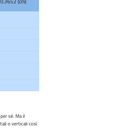
= 0.3652 (cm)
per sé. Ma il
li o verticali così