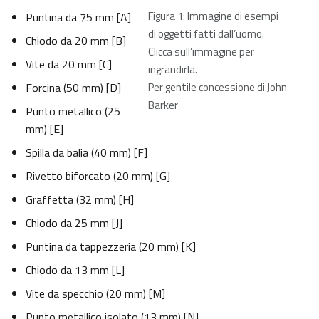
Figura 1: Immagine di esempi
Puntina da 75 mm [A]
di oggetti fatti dall’uomo.
Chiodo da 20 mm [B]
Clicca sull’immagine per
Vite da 20 mm [C]
ingrandirla.
Forcina (50 mm) [D]
Per gentile concessione di John
Barker
Punto metallico (25
mm) [E]
Spilla da balia (40 mm) [F]
Rivetto biforcato (20 mm) [G]
Graffetta (32 mm) [H]
Chiodo da 25 mm [J]
Puntina da tappezzeria (20 mm) [K]
Chiodo da 13 mm [L]
Vite da specchio (20 mm) [M]
Punto metallico isolato (13 mm) [N]