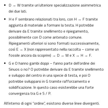
D → W tramite un’ulteriore specializzazione asimmetrica
dei due lati.
H e F sembrano relazionati tra loro, con H → F tramite
aggiunta di materiale a formare la testa. H potrebbe
derivare da E tramite snellimento e ripiegamento,
possibilmente con D come antenato comune.
Ripiegamenti ulteriori si sono formati successivamente,
così E → X (non rappresentato nella raccolta – come un
fossile ancora da scoprire) → D → W e X → H → F.
G e O hanno gambi doppi – fanno parte dell’ordine dei
Sinuos o no? O potrebbe derivare da E tramite snellimento
e sviluppo del centro in una specie di testa, e poi O
potrebbe svilupparsi in G tramite rafforzamento e
solidificazione. In questo caso esisterebbe una forte
convergenza tra G e S / P.
All’interno di ogni “ordine”, esistono diverse linee divergenti.