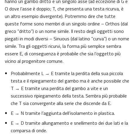
hanno un gambo dritto e un singolo asse (ad eccezione di G e
O dove l’asse è doppio; T, che presenta una testa ricurva, è
un altro esempio divergente). Potremmo dire che tutte
queste forme sono membri di un singolo ordine – Orthos (dal
greco “dritto”) o un nome simile. Il resto degli oggetti sono
piegati in modi diversi – Sinuous (dal latino “curva”) o un nome
simile. Tra gli oggetti ricurvi, la forma più semplice sembra
essere E, di conseguenza è probabile che sia l’oggetto più
vicino al progenitore comune.
Probabilmente L → E tramite la perdita della sua piccola
testa e il ripiegamento del gambo ma è anche possibile che
T → E tramite una perdita del gambo a vite e un
successivo ripiegamento della testa. Sembra più probabile
che T sia convergente alla serie che discende da E.
E → N tramite l’aggiunta dell’isolamento in plastica.
E → D tramite allungamento e snellimento dei due lati e la
comparsa di onde.