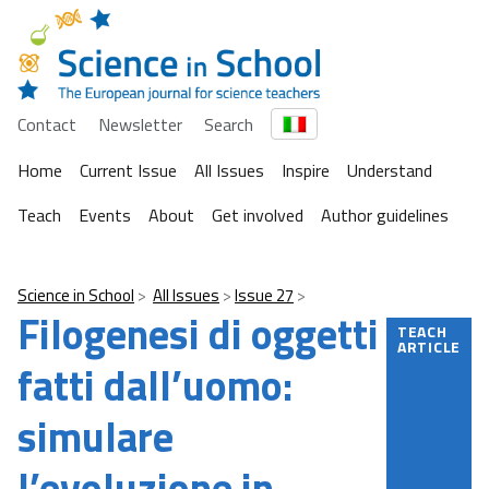
Contact
Newsletter
Search
Home
Current Issue
All Issues
Inspire
Understand
Teach
Events
About
Get involved
Author guidelines
Science in School
All Issues
Issue 27
Filogenesi di oggetti
TEACH
ARTICLE
fatti dall’uomo:
simulare
l’evoluzione in