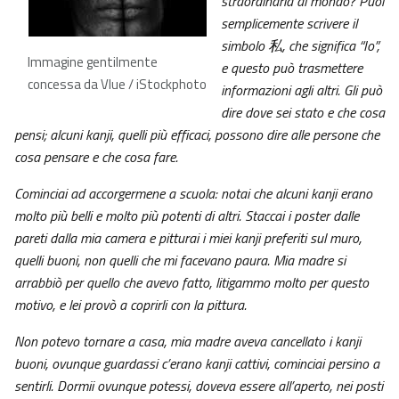
straordinaria al mondo? Puoi
semplicemente scrivere il
simbolo 私, che significa “Io”,
Immagine gentilmente
e questo può trasmettere
concessa da Vlue / iStockphoto
informazioni agli altri. Gli può
dire dove sei stato e che cosa
pensi; alcuni kanji, quelli più efficaci, possono dire alle persone che
cosa pensare e che cosa fare.
Cominciai ad accorgermene a scuola: notai che alcuni kanji erano
molto più belli e molto più potenti di altri. Staccai i poster dalle
pareti dalla mia camera e pitturai i miei kanji preferiti sul muro,
quelli buoni, non quelli che mi facevano paura. Mia madre si
arrabbiò per quello che avevo fatto, litigammo molto per questo
motivo, e lei provò a coprirli con la pittura.
Non potevo tornare a casa, mia madre aveva cancellato i kanji
buoni, ovunque guardassi c’erano kanji cattivi, cominciai persino a
sentirli. Dormii ovunque potessi, doveva essere all’aperto, nei posti