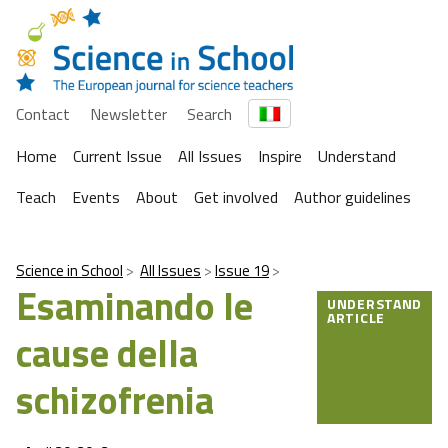
Contact
Newsletter
Search
Home
Current Issue
All Issues
Inspire
Understand
Teach
Events
About
Get involved
Author guidelines
Science in School
All Issues
Issue 19
Esaminando le
UNDERSTAND
ARTICLE
cause della
schizofrenia