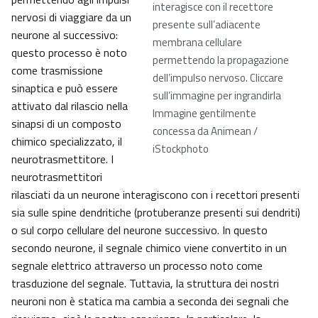
interagisce con il recettore
nervosi di viaggiare da un
presente sull’adiacente
neurone al successivo:
membrana cellulare
questo processo è noto
permettendo la propagazione
come trasmissione
dell’impulso nervoso. Cliccare
sinaptica e può essere
sull’immagine per ingrandirla
attivato dal rilascio nella
Immagine gentilmente
sinapsi di un composto
concessa da Animean /
chimico specializzato, il
iStockphoto
neurotrasmettitore. I
neurotrasmettitori
rilasciati da un neurone interagiscono con i recettori presenti
sia sulle spine dendritiche (protuberanze presenti sui dendriti)
o sul corpo cellulare del neurone successivo. In questo
secondo neurone, il segnale chimico viene convertito in un
segnale elettrico attraverso un processo noto come
trasduzione del segnale. Tuttavia, la struttura dei nostri
neuroni non è statica ma cambia a seconda dei segnali che