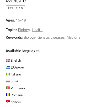
April 20, 2012
ISSUE 19
Ages:
16-19
Topics:
Biology
,
Health
Keywords:
Biology
,
Genetic diseases
,
Medicine
Available languages
English
Ελληνικα
Italiano
polski
Português
Română
српски