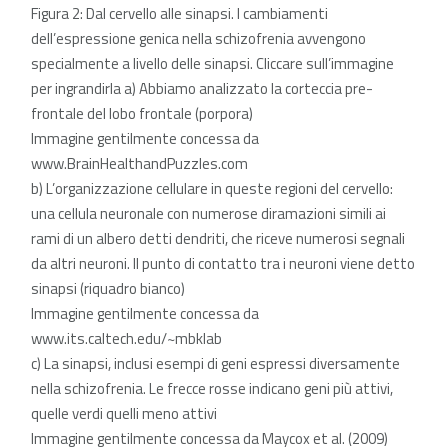
Figura 2: Dal cervello alle sinapsi. I cambiamenti
dell’espressione genica nella schizofrenia avvengono
specialmente a livello delle sinapsi. Cliccare sull’immagine
per ingrandirla
a) Abbiamo analizzato la corteccia pre-
frontale del lobo frontale (porpora)
Immagine gentilmente concessa da
www.BrainHealthandPuzzles.com
b) L’organizzazione cellulare in queste regioni del cervello:
una cellula neuronale con numerose diramazioni simili ai
rami di un albero detti dendriti, che riceve numerosi segnali
da altri neuroni. Il punto di contatto tra i neuroni viene detto
sinapsi (riquadro bianco)
Immagine gentilmente concessa da
www.its.caltech.edu/~mbklab
c) La sinapsi, inclusi esempi di geni espressi diversamente
nella schizofrenia. Le frecce rosse indicano geni più attivi,
quelle verdi quelli meno attivi
Immagine gentilmente concessa da Maycox et al. (2009)