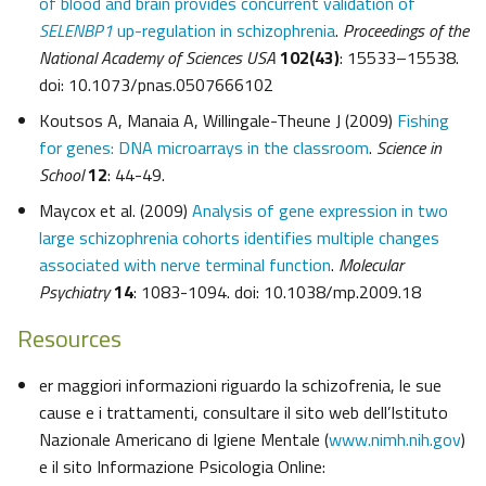
of blood and brain provides concurrent validation of
SELENBP1
up-regulation in schizophrenia
.
Proceedings of the
National Academy of Sciences
USA
102(43)
: 15533–15538.
doi: 10.1073/pnas.0507666102
Koutsos A, Manaia A, Willingale-Theune J (2009)
Fishing
for genes: DNA microarrays in the classroom
.
Science in
School
12
: 44-49.
Maycox et al. (2009)
Analysis of gene expression in two
large schizophrenia cohorts identifies multiple changes
associated with nerve terminal function
.
Molecular
Psychiatry
14
: 1083-1094. doi: 10.1038/mp.2009.18
Resources
er maggiori informazioni riguardo la schizofrenia, le sue
cause e i trattamenti, consultare il sito web dell’Istituto
Nazionale Americano di Igiene Mentale (
www.nimh.nih.gov
)
e il sito Informazione Psicologia Online: