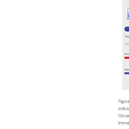
Figura
indic
Clicca
Immag