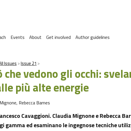
ach
Events
About
Get involved
Author guidelines
All Issues
Issue 21
ò che vedono gli occhi: svelar
le più alte energie
 Mignone, Rebecca Barnes
rancesco Cavaggioni. Claudia Mignone e Rebecca Ba
raggi gamma ed esaminano le ingegnose tecniche utili