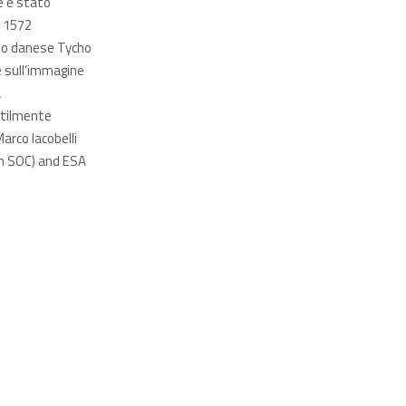
e è stato
l 1572
mo danese Tycho
e sull’immagine
a
tilmente
arco Iacobelli
 SOC) and ESA