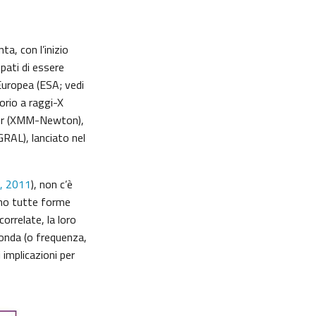
a, con l’inizio
pati di essere
Europea (ESA; vedi
rio a raggi-X
rror (XMM-Newton),
GRAL), lanciato nel
, 2011
), non c’è
Sono tutte forme
orrelate, la loro
’onda (o frequenza,
 implicazioni per