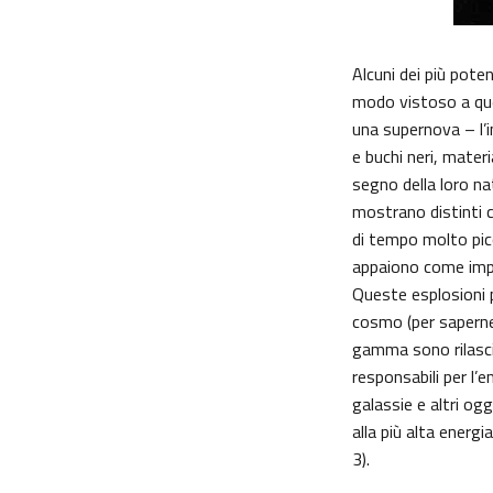
Alcuni dei più pote
modo vistoso a que
una supernova – l’
e buchi neri, mater
segno della loro n
mostrano distinti c
di tempo molto pic
appaiono come impro
Queste esplosioni 
cosmo (per saperne
gamma sono rilascia
responsabili per l’e
galassie e altri og
alla più alta energ
3).