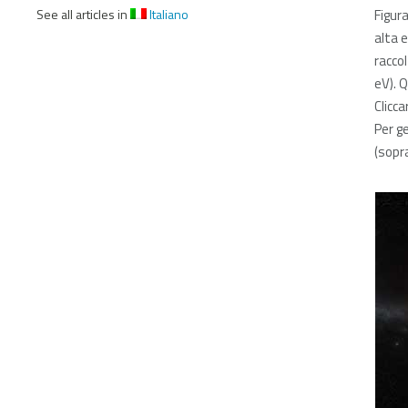
See all articles in
Italiano
Figura
alta 
raccol
eV). Q
Clicca
Per g
(sopra