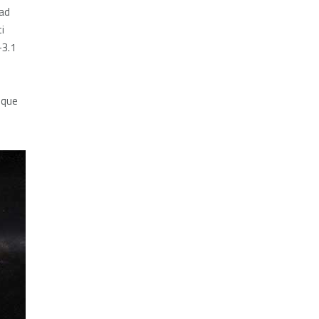
 ad
i
–3.1
ique