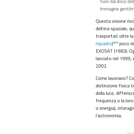
fuori dal disco del
Immagine gentil
Questa visione rivo
dell’era spaziale, 
trasportati oltre l
w4
riquadro
)
poco do
EXOSAT (1983). Ogg
lanciato nel 1999, 
2002.
Come lavorano? Com
distinzione fisica t
della luce, differi
frequenza o la loro
o energia), interag
l’astronomia.