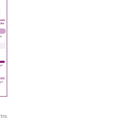
ttro.