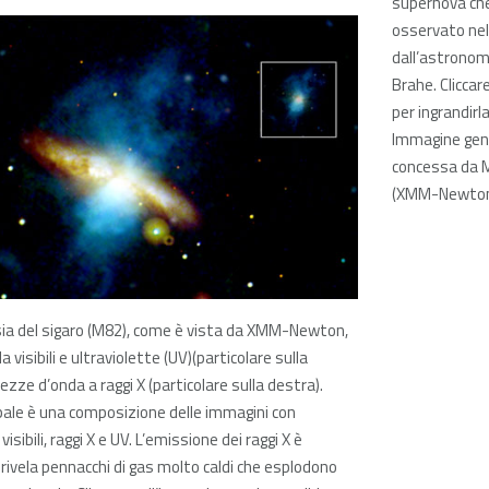
supernova ch
osservato ne
dall’astrono
Brahe. Cliccar
per ingrandirl
Immagine gen
concessa da M
(XMM-Newton
ssia del sigaro (M82), come è vista da XMM-Newton,
 visibili e ultraviolette (UV)(particolare sulla
hezze d’onda a raggi X (particolare sulla destra).
pale è una composizione delle immagini con
sibili, raggi X e UV. L’emissione dei raggi X è
 rivela pennacchi di gas molto caldi che esplodono