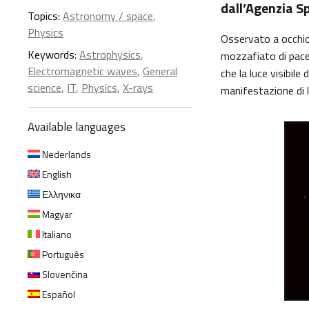
dall’Agenzia S
Topics:
Astronomy / space
,
Physics
Osservato a occhio
Keywords:
Astrophysics
,
mozzafiato di pace
Electromagnetic waves
,
General
che la luce visibil
science
,
IT
,
Physics
,
X-rays
manifestazione di 
Available languages
Nederlands
English
Ελληνικα
Magyar
Italiano
Português
Slovenčina
Español