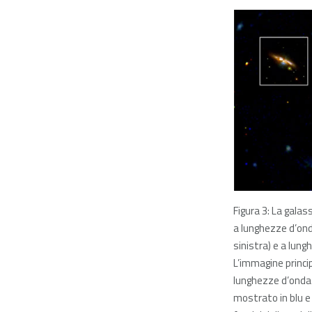
Figura 3: La gala
a lunghezze d’onda
sinistra) e a lung
L’immagine princi
lunghezze d’onda vi
mostrato in blu e