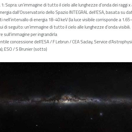
 1: Sopra: un’immagine di tutto il cielo alle lunghezze d’onda dei raggi x
energia dall’Osservatorio dello Spazio INTEGRAL dell’ESA, basata su dat
ti nell’intervallo di energia 18-40 keV (la luce visibile corrisponde a 1.65
ui di seguito: un’immagine di tutto il cielo alle lunghezze d’onda visibili.
re sull’immagine per ingrandirla
entile concessione dell’ESA / F Lebrun / CEA Saclay, Service d’Astrophys
); ESO / S Brunier (sotto)