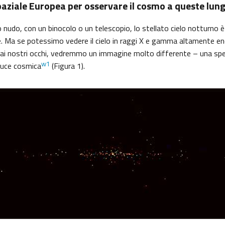
paziale Europea per osservare il cosmo a queste lun
 nudo, con un binocolo o un telescopio, lo stellato cielo notturno 
. Ma se potessimo vedere il cielo in raggi X e gamma altamente ene
e dai nostri occhi, vedremmo un immagine molto differente – una sp
w1
luce cosmica
(Figura 1).