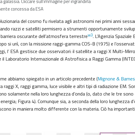
la galassia. Cliccare sull’immagine per ingrandirla
mente concessa da ESA
luzionaria del cosmo fu rivelata agli astronomi nei primi anni sessant
quando razzi e satelliti permisero a strumenti opportunamente svilup
w3
a barriera oscurante dell’atmosfera terrestre
. L’Agenzia Spaziale 
po si unì, con la missione raggi-gamma COS-B (1975) e l’osservato
i, l’ ESA gestisce due osservatori: il satellite a raggi X Multi-Mi
e il Laboratorio Internazionale di Astrofisica a Raggi Gamma (INTE
e abbiamo spiegato in un articolo precedente (
Mignone & Barnes
ra raggi X, raggi gamma, luce visibile e altri tipi di radiazione EM. 
scono solamente nella loro lunghezza d’onda (o, dato che le tre sono c
 energia; Figura 4). Comunque sia, a seconda della loro lunghezza d
iscono in maniera molto differente con la materia. Ciò ha importanti