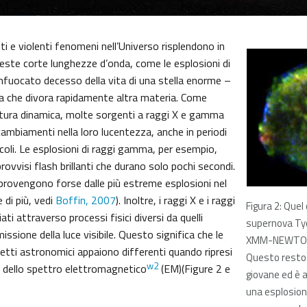
nti e violenti fenomeni nell’Universo risplendono in
ste corte lunghezze d’onda, come le esplosioni di
infuocato decesso della vita di una stella enorme –
ia che divora rapidamente altra materia. Come
atura dinamica, molte sorgenti a raggi X e gamma
ambiamenti nella loro lucentezza, anche in periodi
coli. Le esplosioni di raggi gamma, per esempio,
vvisi flash brillanti che durano solo pochi secondi.
provengono forse dalle più estreme esplosioni nel
 di più, vedi
Boffin, 2007
). Inoltre, i raggi X e i raggi
Figura 2: Quel
ti attraverso processi fisici diversi da quelli
supernova Tyc
missione della luce visibile. Questo significa che le
XMM-NEWTON 
getti astronomici appaiono differenti quando ripresi
Questo resto
w2
ia dello spettro elettromagnetico
(EM)(Figure 2 e
giovane ed è 
una esplosion