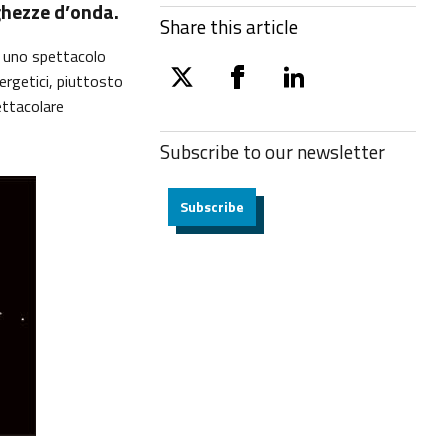
ghezze d’onda.
Share this article
è uno spettacolo
rgetici, piuttosto
twitter
facebook
linkedin
ettacolare
Subscribe to our
newsletter
Subscribe