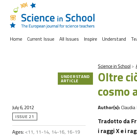
Home
Current Issue
All Issues
Inspire
Understand
Te
Science in School
Oltre ci
UNDERSTAND
ARTICLE
cosmo al
Author(s):
Claudia
July 6, 2012
ISSUE 21
Tradotto da F
i raggi X e i 
Ages:
<11, 11-14, 14-16, 16-19