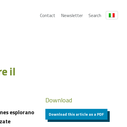
Contact
Newsletter
Search
e il
Download
rnes esplorano
Download this article as a PDF
zzate