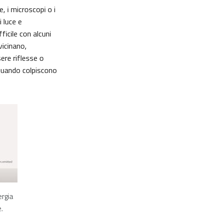
e, i microscopi o i
i luce e
ficile con alcuni
vicinano,
ere riflesse o
 quando colpiscono
ergia
e.