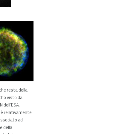
 che resta della
ho visto da
dell’ESA.
 è relativamente
associato ad
e della