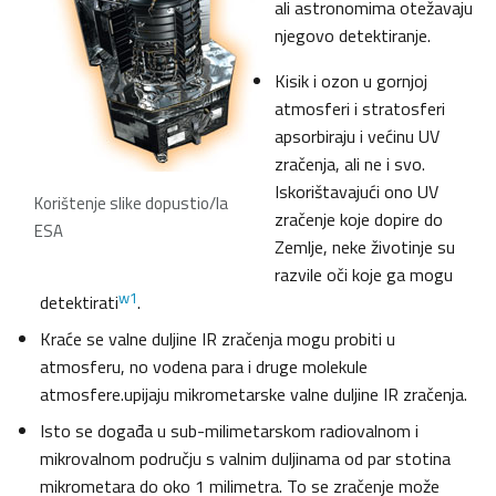
ali astronomima otežavaju
njegovo detektiranje.
Kisik i ozon u gornjoj
atmosferi i stratosferi
apsorbiraju i većinu UV
zračenja, ali ne i svo.
Iskorištavajući ono UV
Korištenje slike dopustio/la
zračenje koje dopire do
ESA
Zemlje, neke životinje su
razvile oči koje ga mogu
w1
detektirati
.
Kraće se valne duljine IR zračenja mogu probiti u
atmosferu, no vodena para i druge molekule
atmosfere.upijaju mikrometarske valne duljine IR zračenja.
Isto se događa u sub-milimetarskom radiovalnom i
mikrovalnom području s valnim duljinama od par stotina
mikrometara do oko 1 milimetra. To se zračenje može