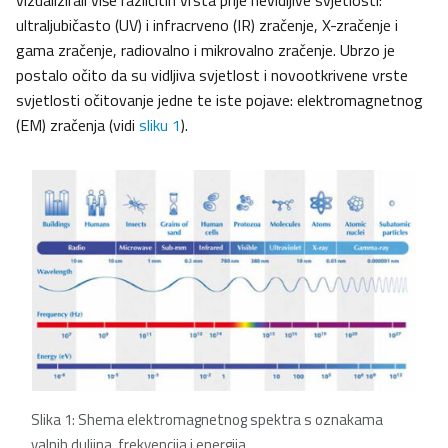
vizualizirali više različitih vrsta prije nevidljive svjetlosti:
ultraljubičasto (UV) i infracrveno (IR) zračenje, X-zračenje i
gama zračenje, radiovalno i mikrovalno zračenje. Ubrzo je
postalo očito da su vidljiva svjetlost i novootkrivene vrste
svjetlosti očitovanje jedne te iste pojave: elektromagnetnog
(EM) zračenja (vidi
sliku 1
).
Slika 1: Shema elektromagnetnog spektra s oznakama
valnih duljina, frekvencija i energija