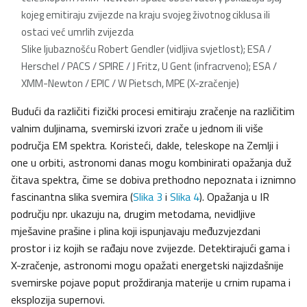
kojeg emitiraju zvijezde na kraju svojeg životnog ciklusa ili
ostaci već umrlih zvijezda
Slike ljubaznošću Robert Gendler (vidljiva svjetlost); ESA /
Herschel / PACS / SPIRE / J Fritz, U Gent (infracrveno); ESA /
XMM-Newton / EPIC / W Pietsch, MPE (X-zračenje)
Budući da različiti fizički procesi emitiraju zračenje na različitim
valnim duljinama, svemirski izvori zrače u jednom ili više
područja EM spektra. Koristeći, dakle, teleskope na Zemlji i
one u orbiti, astronomi danas mogu kombinirati opažanja duž
čitava spektra, čime se dobiva prethodno nepoznata i iznimno
fascinantna slika svemira (
Slika 3
i
Slika 4
). Opažanja u IR
području npr. ukazuju na, drugim metodama, nevidljive
mješavine prašine i plina koji ispunjavaju međuzvjezdani
prostor i iz kojih se rađaju nove zvijezde. Detektirajući gama i
X-zračenje, astronomi mogu opažati energetski najizdašnije
svemirske pojave poput proždiranja materije u crnim rupama i
eksplozija supernovi.