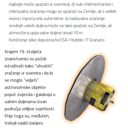
najbolje može opažati iz svemira). d) sub-milimentarsko i
mikrovalno zračenje mogu se opažati sa Zemlje, ali s velikih
visina i mjesta vrlo suhe klime. e) radiovalno zračenje
srednjih valnih duljina može se lako opažati sa Zemlje, ali
atmosfera upija valne duljine iznad 10 m
Korištenje slike dopustio/la ESA / Hubble / F Granato
Krajem 19. stoljeća
znanstvenici su počeli
istraživati kako “uhvatiti”
zračenje iz svemira i da bi
se moglo “vidjeti”
astronomske objekte
poput zvijezda i galaksija u
valnim duljinama izvan
područja vidljive svjetlosti.
Prije toga su, međutim,
trebali nadići barijeru