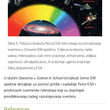
Slika 5: Tekuća i buduća flota ESA-inih misija za istraživanje
svemira u čitavom EM spektru. S lijeva na desno: radio
valovi, mikrovalovi, sub-mm zračenje, infracrveno, vidljiva
svjetlost, ultraljubičasto, X-zračenje i gama zračenje
Slika, ljubaznošću ESA
U idućim člancima u
Science in School
istraživat ćemo EM
spektar detaljnije uz pomoć prošle i sadašnje flote ESA i
predstaviti svemirske teleskope koji su doprinijeli
preoblikovanju našeg razumijevanja svemira.
References