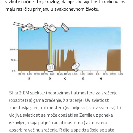
različite načine. To je razlog, da npr. UV svjetlost i radio valovi
imaju različitu primjenu u svakodnevnom životu.
Slika 2: EM spektar i neprozirnost atmosfere za zračenje
(opacitet) a) gama zračenje, X zračenje i UV svjetlost
zaustavlja gornja atmosfera (najbolje vidljivo iz svemira). b)
vidljiva svjetlost se može opažati sa Zemlje uz poneka
iskrivljenja koja potječu od atmosfere. c) atmosfera
apsorbira većinu zračenja IR dijela spektra (koje se zato