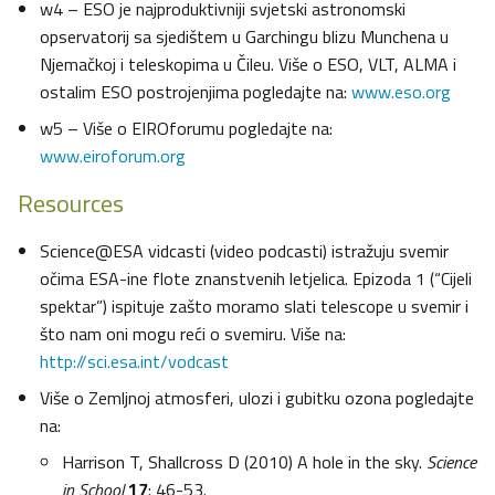
w4 – ESO je najproduktivniji svjetski astronomski
opservatorij sa sjedištem u Garchingu blizu Munchena u
Njemačkoj i teleskopima u Čileu. Više o ESO, VLT, ALMA i
ostalim ESO postrojenjima pogledajte na:
www.eso.org
w5 – Više o EIROforumu pogledajte na:
www.eiroforum.org
Resources
Science@ESA vidcasti (video podcasti) istražuju svemir
očima ESA-ine flote znanstvenih letjelica. Epizoda 1 (“Cijeli
spektar”) ispituje zašto moramo slati telescope u svemir i
što nam oni mogu reći o svemiru. Više na:
http://sci.esa.int/vodcast
Više o Zemljnoj atmosferi, ulozi i gubitku ozona pogledajte
na:
Harrison T, Shallcross D (2010) A hole in the sky.
Science
in School
17
: 46-53.