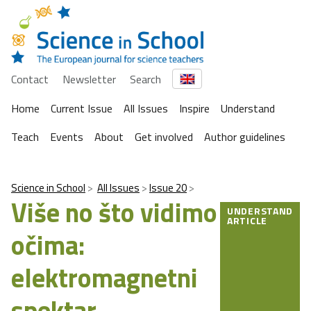
Contact
Newsletter
Search
Home
Current Issue
All Issues
Inspire
Understand
Teach
Events
About
Get involved
Author guidelines
Science in School
All Issues
Issue 20
Više no što vidimo
UNDERSTAND
ARTICLE
očima:
elektromagnetni
spektar