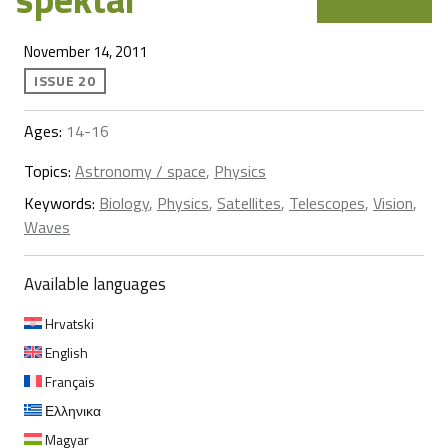
November 14, 2011
ISSUE 20
Ages:
14-16
Topics:
Astronomy / space
,
Physics
Keywords:
Biology
,
Physics
,
Satellites
,
Telescopes
,
Vision
,
Waves
Available languages
Hrvatski
English
Français
Ελληνικα
Magyar