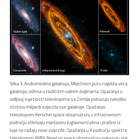
Slika 3: Andromedina galaksija, Mliječnom putu najbliža veća
galaksija, viđena u različitim valnim duljinama. Opažanja u
vidljivoj svjetlosti teleskopima sa Zemlje pokazuju nekoliko
stotina milijardi zvijezda ove galaksije. Opažanja
teleskopom Herschel space observatory u infracrvenom
području otkrivaju mješavinu (uglavnom) plina i prašine iz
koje se rađaju nove zvijezde. Opažanja u X području spektra
teleskopom XMM-Newton space observatory pokazuju sjaj