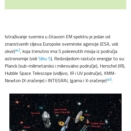
Istraživanje svemira u čitavom EM spektru je jedan od
znanstvenih ciljeva Europske svemirske agencije (ESA, vidi
w2
okvir)
, koja trenutno ima 5 pokrenutih misija iz područja
astronomije (vidi
Sliku 5
). Redosljedom rastuće energije to su:
Planck (sub-milimetarsko i mikrovalno područje), Herschel (IR),
Hubble Space Telescope (vidljivo, IR i UV područje), XMM-
w3
Newton (X-zračenje) i INTEGRAL (gama i X-zračenje)
.