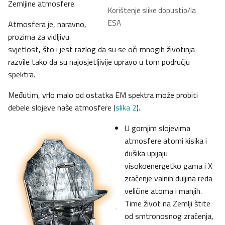
Zemljine atmosfere.
Korištenje slike dopustio/la
ESA
Atmosfera je, naravno,
prozirna za vidljivu
svjetlost, što i jest razlog da su se oči mnogih životinja
razvile tako da su najosjetljivije upravo u tom području
spektra.
Međutim, vrlo malo od ostatka EM spektra može probiti
debele slojeve naše atmosfere (
slika 2
).
U gornjim slojevima
atmosfere atomi kisika i
dušika upijaju
visokoenergetko gama i X
zračenje valnih duljina reda
veličine atoma i manjih.
Time život na Zemlji štite
od smtronosnog zračenja,