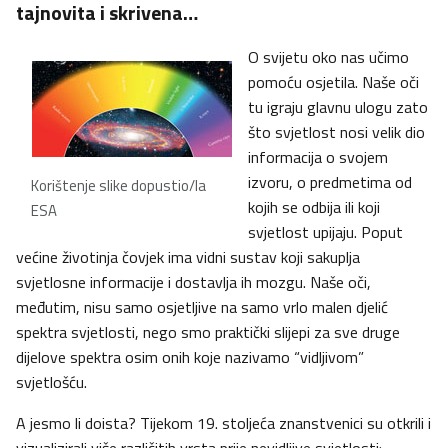
tajnovita i skrivena…
O svijetu oko nas učimo
pomoću osjetila. Naše oči
tu igraju glavnu ulogu zato
što svjetlost nosi velik dio
informacija o svojem
izvoru, o predmetima od
Korištenje slike dopustio/la
kojih se odbija ili koji
ESA
svjetlost upijaju. Poput
većine životinja čovjek ima vidni sustav koji sakuplja
svjetlosne informacije i dostavlja ih mozgu. Naše oči,
međutim, nisu samo osjetljive na samo vrlo malen djelić
spektra svjetlosti, nego smo praktički slijepi za sve druge
dijelove spektra osim onih koje nazivamo “vidljivom”
svjetlošću.
A jesmo li doista? Tijekom 19. stoljeća znanstvenici su otkrili i