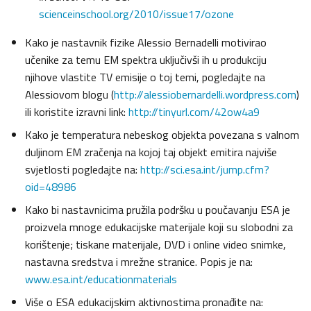
scienceinschool.org/2010/issue17/ozone
Kako je nastavnik fizike Alessio Bernadelli motivirao
učenike za temu EM spektra uključivši ih u produkciju
njihove vlastite TV emisije o toj temi, pogledajte na
Alessiovom blogu (
http://alessiobernardelli.wordpress.com
)
ili koristite izravni link:
http://tinyurl.com/42ow4a9
Kako je temperatura nebeskog objekta povezana s valnom
duljinom EM zračenja na kojoj taj objekt emitira najviše
svjetlosti pogledajte na:
http://sci.esa.int/jump.cfm?
oid=48986
Kako bi nastavnicima pružila podršku u poučavanju ESA je
proizvela mnoge edukacijske materijale koji su slobodni za
korištenje; tiskane materijale, DVD i online video snimke,
nastavna sredstva i mrežne stranice. Popis je na:
www.esa.int/educationmaterials
Više o ESA edukacijskim aktivnostima pronađite na: