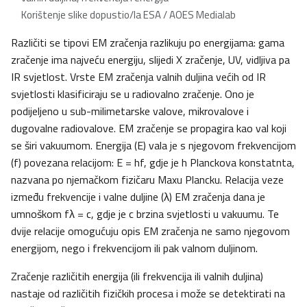
Korištenje slike dopustio/la ESA / AOES Medialab
Različiti se tipovi EM zračenja razlikuju po energijama: gama
zračenje ima najveću energiju, slijedi X zračenje, UV, vidljiva pa
IR svjetlost. Vrste EM zračenja valnih duljina većih od IR
svjetlosti klasificiraju se u radiovalno zračenje. Ono je
podijeljeno u sub-milimetarske valove, mikrovalove i
dugovalne radiovalove. EM zračenje se propagira kao val koji
se širi vakuumom. Energija (E) vala je s njegovom frekvencijom
(f) povezana relacijom: E = hf, gdje je h Planckova konstatnta,
nazvana po njemačkom fizičaru Maxu Plancku. Relacija veze
između frekvencije i valne duljine (λ) EM zračenja dana je
umnoškom fλ = c, gdje je c brzina svjetlosti u vakuumu. Te
dvije relacije omogućuju opis EM zračenja ne samo njegovom
energijom, nego i frekvencijom ili pak valnom duljinom.
Zračenje različitih energija (ili frekvencija ili valnih duljina)
nastaje od različitih fizičkih procesa i može se detektirati na