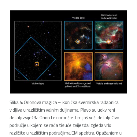
Slika 4: Orionova maglica – ikonička svemirska rađaonica
vidljiva u različitim valnim duljinama. Plavo su uokvireni
detalji zviježđa Orion te narančastim još veći detalji. Ovo
područje u kojem se rađa tisuće zvijezda izgleda vrlo
različito u različitim područjima EM spektra. Opažanjem u