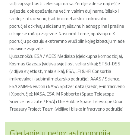
vidljivoj svjetlosti teleskopima sa Zemlje vide se najčešće
zvijezde, dok opažanja na većim valnim duljinama (blisko i
srednje infracrveno, (sub)milimetarsko i mikrovalno
područje) otkrivaju složenu mješavinu hladnog plina i prašine
iz koje se rađaju zvijezde. Nasuprot tome, opažanja u X
području pokazuju ekstremno vrući plin kojeg izbacuju mlade
masivne zvijezde
Ljubaznošću ESA / AOES Medialab (cjelokupna kompozicija);
Kosmas Gazeas (vidljiva svjetlost velika slika); STScI-DSS
(vidljiva svjetlost, mala slika); ESA, LFI & HFI Consortia
(mikrovalno i (sub)milimetarsko područje); AAAS / Science,
ESA XMM-Newton i NASA Spitzer data (srednje-infracrveno
i X područje); NASA, ESA, M Robberto (Space Telescope
Science Institute / ESA) i the Hubble Space Telescope Orion
Treasury Project Team (vidljivo i blisko infracrveno područje)
Gledanje u nebo: astronomija