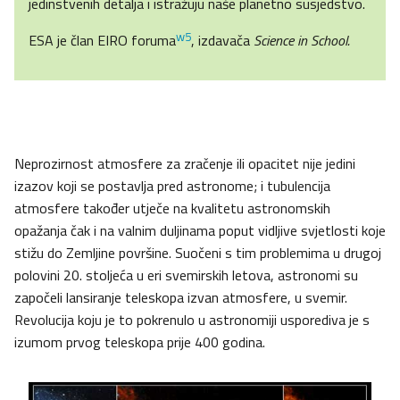
jedinstvenih detalja i istražuju naše planetno susjedstvo.
w5
ESA je član EIRO foruma
, izdavača
Science in School.
Neprozirnost atmosfere za zračenje ili opacitet nije jedini
izazov koji se postavlja pred astronome; i tubulencija
atmosfere također utječe na kvalitetu astronomskih
opažanja čak i na valnim duljinama poput vidljive svjetlosti koje
stižu do Zemljine površine. Suočeni s tim problemima u drugoj
polovini 20. stoljeća u eri svemirskih letova, astronomi su
započeli lansiranje teleskopa izvan atmosfere, u svemir.
Revolucija koju je to pokrenulo u astronomiji usporediva je s
izumom prvog teleskopa prije 400 godina.