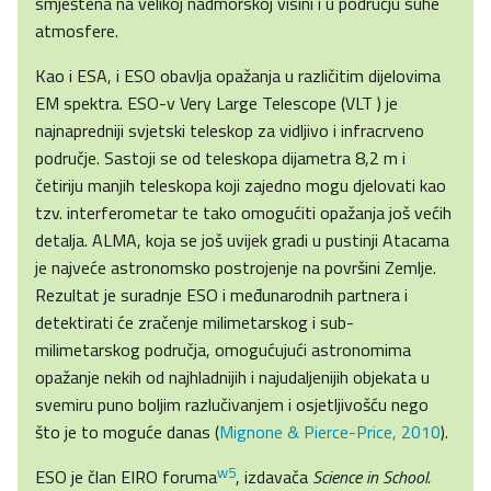
smještena na velikoj nadmorskoj visini i u području suhe
atmosfere.
Kao i ESA, i ESO obavlja opažanja u različitim dijelovima
EM spektra. ESO-v Very Large Telescope (VLT ) je
najnapredniji svjetski teleskop za vidljivo i infracrveno
područje. Sastoji se od teleskopa dijametra 8,2 m i
četiriju manjih teleskopa koji zajedno mogu djelovati kao
tzv. interferometar te tako omogućiti opažanja još većih
detalja. ALMA, koja se još uvijek gradi u pustinji Atacama
je najveće astronomsko postrojenje na površini Zemlje.
Rezultat je suradnje ESO i međunarodnih partnera i
detektirati će zračenje milimetarskog i sub-
milimetarskog područja, omogućujući astronomima
opažanje nekih od najhladnijih i najudaljenijih objekata u
svemiru puno boljim razlučivanjem i osjetljivošću nego
što je to moguće danas (
Mignone & Pierce-Price, 2010
).
w5
ESO je član EIRO foruma
, izdavača
Science in School.