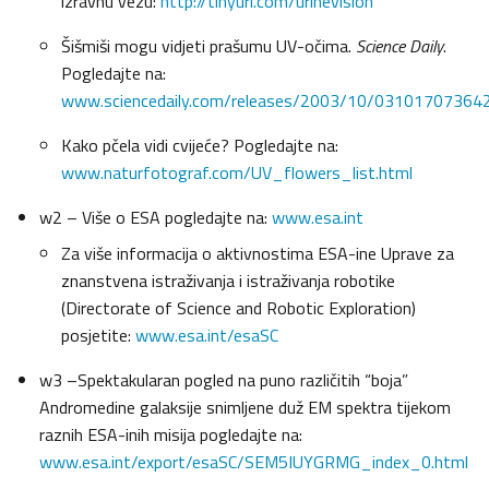
izravnu vezu:
http://tinyurl.com/urinevision
Šišmiši mogu vidjeti prašumu UV-očima.
Science Daily
.
Pogledajte na:
www.sciencedaily.com/releases/2003/10/03101707364
Kako pčela vidi cvijeće? Pogledajte na:
www.naturfotograf.com/UV_flowers_list.html
w2 – Više o ESA pogledajte na:
www.esa.int
Za više informacija o aktivnostima ESA-ine Uprave za
znanstvena istraživanja i istraživanja robotike
(Directorate of Science and Robotic Exploration)
posjetite:
www.esa.int/esaSC
w3 –Spektakularan pogled na puno različitih “boja”
Andromedine galaksije snimljene duž EM spektra tijekom
raznih ESA-inih misija pogledajte na:
www.esa.int/export/esaSC/SEM5IUYGRMG_index_0.html