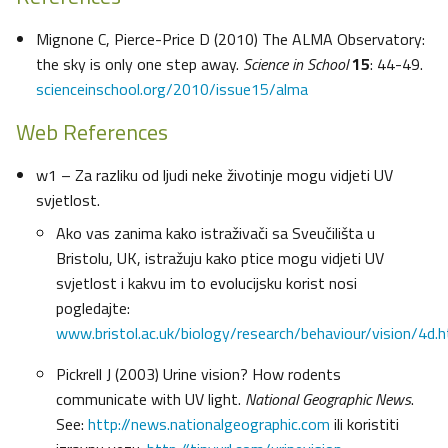
Mignone C, Pierce-Price D (2010) The ALMA Observatory:
the sky is only one step away.
Science in School
15
: 44-49.
scienceinschool.org/2010/issue15/alma
Web References
w1 – Za razliku od ljudi neke životinje mogu vidjeti UV
svjetlost.
Ako vas zanima kako istraživači sa Sveučilišta u
Bristolu, UK, istražuju kako ptice mogu vidjeti UV
svjetlost i kakvu im to evolucijsku korist nosi
pogledajte:
www.bristol.ac.uk/biology/research/behaviour/vision/4d.h
Pickrell J (2003) Urine vision? How rodents
communicate with UV light.
National Geographic News
.
See:
http://news.nationalgeographic.com
ili koristiti