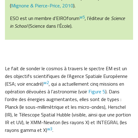
(
Mignone & Pierce-Price, 2010
).
w5
ESO est un membre d’EIROforum
, l’éditeur de
Science
in School
(Science dans l’École).
Le fait de sonder le cosmos à travers le spectre EM est un
des objectifs scientifiques de l’Agence Spatiale Européenne
w2
(ESA; voir encadré)
, qui a actuellement cinq missions en
opération dévouées à l’astronomie (voir
Figure 5
). Dans
l’ordre des énergies augmentantes, elles sont de types :
Planck (le sous-millimètrique et les micro-ondes), Herschel
(IR), le Télescope Spatial Hubble (visible, ainsi que une portion
IR et UV), le XMM-Newton (les rayons X) et INTEGRAL (les
w3
rayons gamma et X)
.