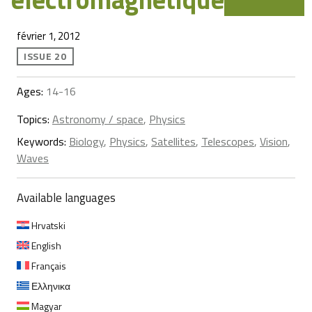
février 1, 2012
ISSUE 20
Ages:
14-16
Topics:
Astronomy / space
,
Physics
Keywords:
Biology
,
Physics
,
Satellites
,
Telescopes
,
Vision
,
Waves
Available languages
Hrvatski
English
Français
Ελληνικα
Magyar