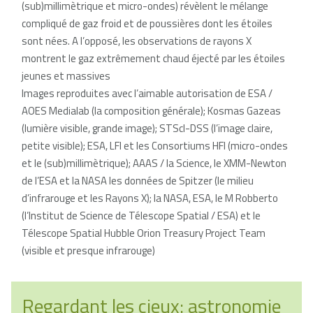
(sub)millimètrique et micro-ondes) révèlent le mélange
compliqué de gaz froid et de poussières dont les étoiles
sont nées. A l’opposé, les observations de rayons X
montrent le gaz extrêmement chaud éjecté par les étoiles
jeunes et massives
Images reproduites avec l’aimable autorisation de ESA /
AOES Medialab (la composition générale); Kosmas Gazeas
(lumière visible, grande image); STScI-DSS (l’image claire,
petite visible); ESA, LFI et les Consortiums HFI (micro-ondes
et le (sub)millimètrique); AAAS / la Science, le XMM-Newton
de l’ESA et la NASA les données de Spitzer (le milieu
d’infrarouge et les Rayons X); la NASA, ESA, le M Robberto
(l’Institut de Science de Télescope Spatial / ESA) et le
Télescope Spatial Hubble Orion Treasury Project Team
(visible et presque infrarouge)
Regardant les cieux: astronomie