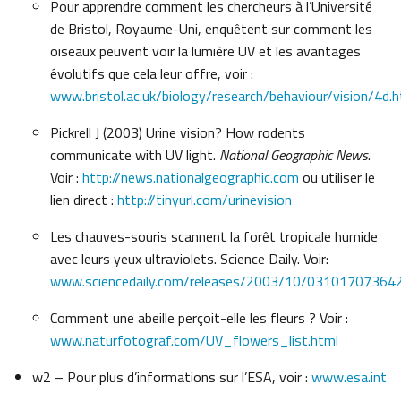
Pour apprendre comment les chercheurs à l’Université
de Bristol, Royaume-Uni, enquêtent sur comment les
oiseaux peuvent voir la lumière UV et les avantages
évolutifs que cela leur offre, voir :
www.bristol.ac.uk/biology/research/behaviour/vision/4d.h
Pickrell J (2003) Urine vision? How rodents
communicate with UV light.
National Geographic News
.
Voir :
http://news.nationalgeographic.com
ou utiliser le
lien direct :
http://tinyurl.com/urinevision
Les chauves-souris scannent la forêt tropicale humide
avec leurs yeux ultraviolets. Science Daily. Voir:
www.sciencedaily.com/releases/2003/10/03101707364
Comment une abeille perçoit-elle les fleurs ? Voir :
www.naturfotograf.com/UV_flowers_list.html
w2 – Pour plus d’informations sur l’ESA, voir :
www.esa.int