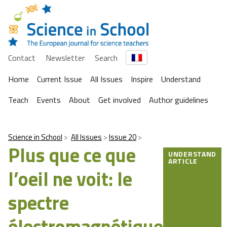
Contact
Newsletter
Search
Home
Current Issue
All Issues
Inspire
Understand
Teach
Events
About
Get involved
Author guidelines
Science in School
All Issues
Issue 20
Plus que ce que
UNDERSTAND
ARTICLE
l’oeil ne voit: le
spectre
électromagnétique