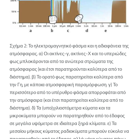
Σχήμα 2: Το ηλεκτρομαγνητικό φάσμα και η αδιαφάνεια της
ατμόσφαιρας. α) Οι ακτίνες-γ, ακτίνες-Χ και το υπεριώδες
φως μπλοκάρονται από τα ανώτερα στρώματα της
ατμόσφαιρας (και έτσι παρατηρούνται καλύτερα από το
διάστημα). β) Το ορατό φως παρατηρείται καλύτερα από
την Γη, με κάποια ατμοσφαιρική παραμόρφωση. γ) Το
περισσότερο από το υπέρυθρο φάσμα απορροφάται από
την ατμόσφαιρα (και έτσι παρατηρείται καλύτερα από το
διάστημα). δ) Τα (υπο)χιλιοστόμετρα κύματα και τα
μικροκύματα μπορούν να παρατηρηθούν από το έδαφος
σε μεγάλα υψόμετρα σε ιδιαίτερα ξηρά κλίματα. ε) Τα
μεσαίου μήκους κύματος ραδιοκύματα μπορούν εύκολα να
παρατηρηθούν από το έδαφος, αλλά μήκη κύματος πάνω