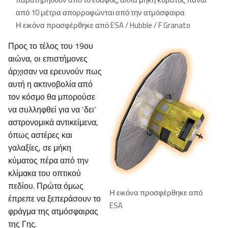
από 10 μέτρα απορροφώνται από την ατμόσφαιρα
Η εικόνα προσφέρθηκε από ESA / Hubble / F Granato
Προς το τέλος του 19ου
αιώνα, οι επιστήμονες
άρχισαν να ερευνούν πως
αυτή η ακτινοβολία από
τον κόσμο θα μπορούσε
να συλληφθεί για να ‘δει’
αστρονομικά αντικείμενα,
όπως αστέρες και
γαλαξίες, σε μήκη
κύματος πέρα από την
κλίμακα του οπτικού
πεδίου. Πρώτα όμως
Η εικόνα προσφέρθηκε από
έπρεπε να ξεπεράσουν το
ESA
φράγμα της ατμόσφαιρας
της Γης.