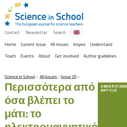
Contact
Newsletter
Search
Home
Current Issue
All Issues
Inspire
Understand
Teach
Events
About
Get involved
Author guidelines
Science in School
All Issues
Issue 20
Περισσότερα από
UNDERSTAN
ARTICLE
όσα βλέπει το
μάτι: το
ηλεκτρομαγνητικό