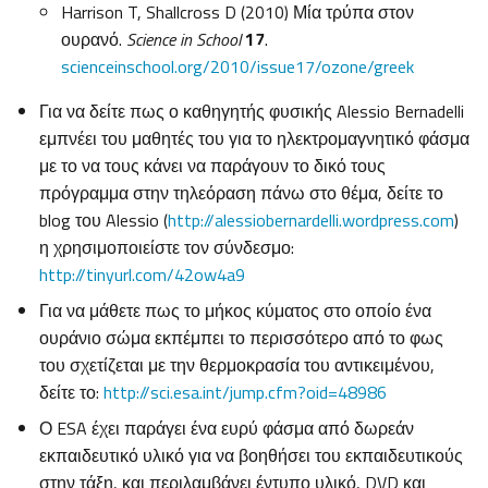
Harrison T, Shallcross D (2010) Μία τρύπα στον
ουρανό.
Science in School
17
.
scienceinschool.org/2010/issue17/ozone/greek
Για να δείτε πως ο καθηγητής φυσικής Alessio Bernadelli
εμπνέει του μαθητές του για το ηλεκτρομαγνητικό φάσμα
με το να τους κάνει να παράγουν το δικό τους
πρόγραμμα στην τηλεόραση πάνω στο θέμα, δείτε το
blog του Alessio (
http://alessiobernardelli.wordpress.com
)
η χρησιμοποιείστε τον σύνδεσμο:
http://tinyurl.com/42ow4a9
Για να μάθετε πως το μήκος κύματος στο οποίο ένα
ουράνιο σώμα εκπέμπει το περισσότερο από το φως
του σχετίζεται με την θερμοκρασία του αντικειμένου,
δείτε το:
http://sci.esa.int/jump.cfm?oid=48986
Ο ESA έχει παράγει ένα ευρύ φάσμα από δωρεάν
εκπαιδευτικό υλικό για να βοηθήσει του εκπαιδευτικούς
στην τάξη, και περιλαμβάνει έντυπο υλικό, DVD και