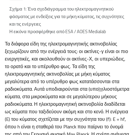
Σχήμα 1: Ένα σχεδιάγραμμα του ηλεκτρομαγνητικού
φάσματος με ενδείξεις για τα μήκη κύματος, τις συχνότητες
και τις ενέργειες
Η εικόνα προσφέρθηκε από ESA / AOES Medialab
Τα διάφορα είδη της ηλεκτρομαγνητικής ακτινοβολίας
ξεχωρίζουν από την ενέργειά τους: οι ακτίνες-γ είναι οι πιο
ενεργητικές, και ακολουθούν οι ακτίνες-Χ, οι υπεριώδεις,
το ορατό και το υπέρυθρο φως. Τα είδη της
ηλεκτρομαγνητικής ακτινοβολίας με μήκη κύματος
μεγαλύτερα από το υπέρυθρο φως κατατάσσονται στα
ραδιοκύματα. Αυτά υποδιαιρούνται στα (υπο)χιλιοστόμετρα
κύματα, στα μικροκύματα και σε μεγαλύτερου μήκους
ραδιοκύματα. Η ηλεκτρομαγνητική ακτινοβολία διαδίδεται
ως κύματα που ταξιδεύουν ακόμη και στο κενό. Η ενέργεια
(E) του κύματος σχετίζεται με την συχνότητα του (f): E = hf,
όπου h είναι η σταθερά του Planck που παίρνει το όνομά
της από τον Γερμανό φυσικό Max Planck. Η σχέση ανάμεσα