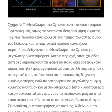
Σχήμα 4: Το Νεφέλωμα του Ωρίωνα, ένα εικονικό κοσμικό
‘βρεφοκομείο’, όπως φαίνεται στα διάφορα μήκη κύματος.
Το μπλε πλαίσιο κάνει ζουμ σε ένα τμήμα του αστερισμού
του Ωρίωνα, και το πορτοκαλί πλαίσιο κάνει ζουμ
περαιτέρω, δείχνοντας το Νεφέλωμα του Ωρίωνα με
μεγαλύτερη λεπτομέρεια. Αυτή η περιοχή, όπου χιλιάδες
αστέρες δημιουργούνται, φαίνεται πολύ διαφορετική κατά
μήκος του ηλεκτρομαγνητικού φάσματος. Οι παρατηρήσεις
στο ορατό φως, από επίγεια αστεροσκοπεία, δείχνουν
κυρίως αστέρες, ενώ παρατηρήσεις σε μεγαλύτερα μήκη
κύματος (κοντινό- και μέσο-υπέρυθρο, (υπό)χιλιοστόμετρα
και μικροκύματα) φανερώνουν το περίπλοκο μείγμα από
κρύο αέριο και σκόνη από το οποίο γεννιούνται τα άστρα.
Σε αντίθεση, οι παρατηρήσεις σε ακτίνες-Χ δείχνουν το