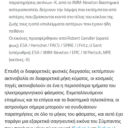
παρατηρήσεις ακτίνων-Χ, από το XMM-Newton διαστημικό
αστεροσκοπείο, δείχνουν την λάμψη που εκπέμπεται από
αστέρες που βρίσκονται κοντά στο τέλος του κύκλου της
ζωής τους η από υπολείμματα αστέρων που έχουν ήδη
πεθάνει
Οι εικόνες προσφέρθηκαν από Robert Gendler (ορατό
φως); ESA / Herschel / PACS / SPIRE / J Fritz, U Gent
(υπέρυθρο); ESA / XMM-Newton / EPIC / W Pietsch, MPE
(ακτίνες-Χ)
Επειδή οι διαφορετικές φυσικές διεργασίες εκπέμπουν
ακτινοβολία σε διαφορετικά μήκη κύματος, οι κοσμικές
πηγές ακτινοβολούν σε ένα η περισσότερα τμήματα του
ηλεκτρομαγνητικού φάσματος. Εκμεταλλευόμενοι
επομένως και τα επίγεια και τα διαστημικά τηλεσκόπια, οι
αστρονόμοι σήμερα μπορούν να συνδυάσουν
παρατηρήσεις σε όλο το μήκος του φάσματος, και αυτό έχει
παράγει μια εξαιρετικά σαγηνευτική εικόνα του Σύμπαντος