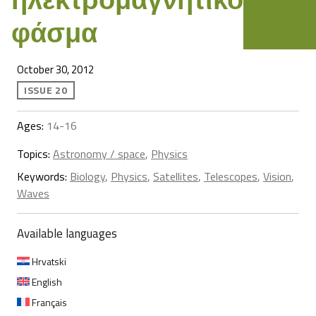
φάσμα
October 30, 2012
ISSUE 20
Ages:
14-16
Topics:
Astronomy / space
,
Physics
Keywords:
Biology
,
Physics
,
Satellites
,
Telescopes
,
Vision
,
Waves
Available languages
Hrvatski
English
Français