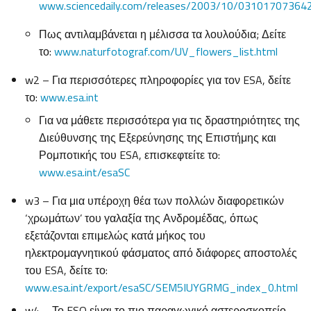
www.sciencedaily.com/releases/2003/10/03101707364
Πως αντιλαμβάνεται η μέλισσα τα λουλούδια; Δείτε
το:
www.naturfotograf.com/UV_flowers_list.html
w2 – Για περισσότερες πληροφορίες για τον ESA, δείτε
το:
www.esa.int
Για να μάθετε περισσότερα για τις δραστηριότητες της
Διεύθυνσης της Εξερεύνησης της Επιστήμης και
Ρομποτικής του ESA, επισκεφτείτε το:
www.esa.int/esaSC
w3 – Για μια υπέροχη θέα των πολλών διαφορετικών
‘χρωμάτων’ του γαλαξία της Ανδρομέδας, όπως
εξετάζονται επιμελώς κατά μήκος του
ηλεκτρομαγνητικού φάσματος από διάφορες αποστολές
του ESA, δείτε το:
www.esa.int/export/esaSC/SEM5IUYGRMG_index_0.html
w4 – Το ESO είναι το πιο παραγωγικό αστεροσκοπείο