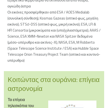
εξαιρετικά θερμό αέριο να εκτινάσσεται από νεαρά,
ογκώδη άστρα
Οι εικόνες προσφέρθηκαν από ESA / AOES Medialab
(συνολική σύνθεση); Kosmas Gazeas (οπτικό φως, μεγάλη
εικόνα); STScI-DSS (οπτικό φως, μικρή εικόνα); ESA, LFI &
HFI Consortia (μικροκύματα και (υπο)χιλιοστόμετρα); AAAS /
Science, ESA XMM-Newton και NASA Spitzer δεδομένα
(μέσο-υπέρυθρο και ακτίνες-Χ); NASA, ESA, M Robberto
(Space Telescope Science Institute / ESA) και Hubble Space
Telescope Orion Treasury Project Team (οπτικό και κοντινό-
υπέρυθρο)
Κοιτώντας στα ουράνια: επίγεια
αστρονομία
Τα επίγεια
τηλεσκόπια του