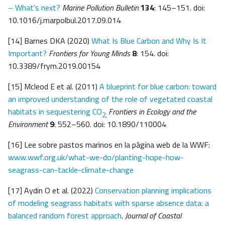
– What’s next?
Marine Pollution Bulletin
134
: 145–151. doi:
10.1016/j.marpolbul.2017.09.014
[14] Barnes DKA (2020)
What Is Blue Carbon and Why Is It
Important?
Frontiers for Young Minds
8
: 154. doi:
10.3389/frym.2019.00154
[15] Mcleod E et al. (2011)
A blueprint for blue carbon: toward
an improved understanding of the role of vegetated coastal
habitats in sequestering CO
Frontiers in Ecology and the
2
.
Environment
9
: 552–560. doi: 10.1890/110004
[16] Lee sobre pastos marinos en la página web de la WWF:
www.wwf.org.uk/what-we-do/planting-hope-how-
seagrass-can-tackle-climate-change
[17] Aydin O et al. (2022)
Conservation planning implications
of modeling seagrass habitats with sparse absence data: a
balanced random forest approach
.
Journal of Coastal