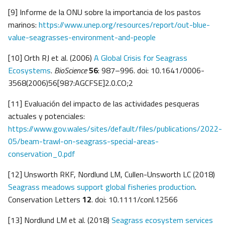
[9] Informe de la ONU sobre la importancia de los pastos
marinos:
https://www.unep.org/resources/report/out-blue-
value-seagrasses-environment-and-people
[10] Orth RJ et al. (2006)
A Global Crisis for Seagrass
Ecosystems
.
BioScience
56
: 987–996. doi: 10.1641/0006-
3568(2006)56[987:AGCFSE]2.0.CO;2
[11] Evaluación del impacto de las actividades pesqueras
actuales y potenciales:
https://www.gov.wales/sites/default/files/publications/2022-
05/beam-trawl-on-seagrass-special-areas-
conservation_0.pdf
[12] Unsworth RKF, Nordlund LM, Cullen-Unsworth LC (2018)
Seagrass meadows support global fisheries production
.
Conservation Letters
12
. doi: 10.1111/conl.12566
[13] Nordlund LM et al. (2018)
Seagrass ecosystem services