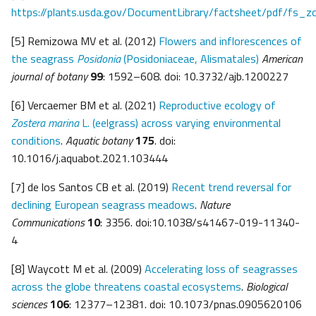
https://plants.usda.gov/DocumentLibrary/factsheet/pdf/fs_z
[5] Remizowa MV et al. (2012)
Flowers and inflorescences of
the seagrass
Posidonia
(Posidoniaceae, Alismatales)
American
journal of botany
99
: 1592–608. doi: 10.3732/ajb.1200227
[6] Vercaemer BM et al. (2021)
Reproductive ecology of
Zostera marina
L. (eelgrass) across varying environmental
conditions
.
Aquatic
botany
175
. doi:
10.1016/j.aquabot.2021.103444
[7] de los Santos CB et al. (2019)
Recent trend reversal for
declining European seagrass meadows
.
Nature
Communications
10
: 3356. doi:10.1038/s41467-019-11340-
4
[8] Waycott M et al. (2009)
Accelerating loss of seagrasses
across the globe threatens coastal ecosystems
.
Biological
sciences
106
: 12377–12381. doi: 10.1073/pnas.0905620106