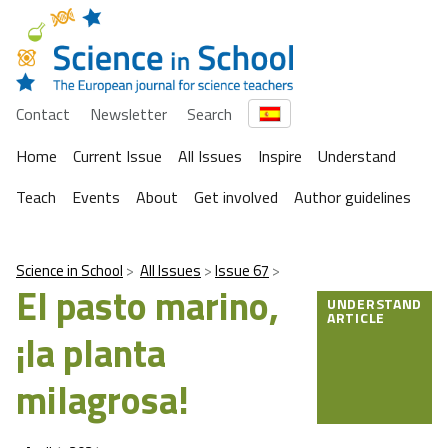
Contact
Newsletter
Search
Home
Current Issue
All Issues
Inspire
Understand
Teach
Events
About
Get involved
Author guidelines
Science in School
All Issues
Issue 67
El pasto marino,
UNDERSTAND
ARTICLE
¡la planta
milagrosa!