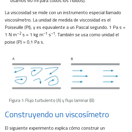
usamos 60 ml para todos los fluidos).
La viscosidad se mide con un instrumento especial llamado
viscosímetro. La unidad de medida de viscosidad es el
Poiseuille (Pl), y es equivalente a un Pascal segundo. 1 Pa s =
–2
−1
−1
1 N m
s = 1 kg m
s
. También se usa como unidad el
poise (P) = 0.1 Pa s.
Figura 1: Flujo turbulento (A) y flujo laminar (B)
Construyendo un viscosímetro
El siguiente experimento explica cómo construir un