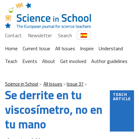
Contact
Newsletter
Search
Home
Current Issue
All Issues
Inspire
Understand
Teach
Events
About
Get involved
Author guidelines
Science in School
All Issues
Issue 37
Se derrite en tu
TEACH
ARTICLE
viscosímetro, no en
tu mano