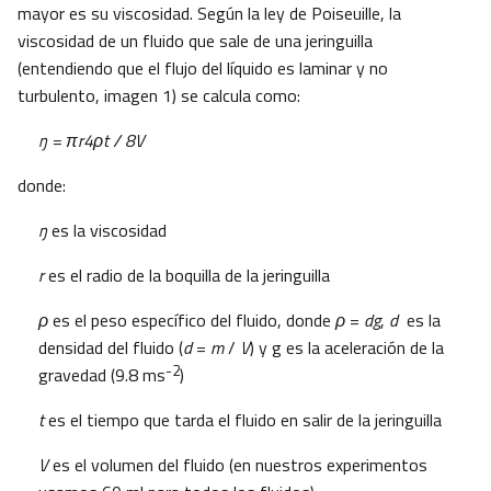
mayor es su viscosidad. Según la ley de Poiseuille, la
viscosidad de un fluido que sale de una jeringuilla
(entendiendo que el flujo del líquido es laminar y no
turbulento, imagen 1) se calcula como:
ŋ = πr4ρt / 8V
donde:
ŋ
es la viscosidad
r
es el radio de la boquilla de la jeringuilla
ρ
es el peso específico del fluido, donde
ρ
=
dg
,
d
es la
densidad del fluido (
d
=
m
/
V
) y g es la aceleración de la
-2
gravedad (9.8 ms
)
t
es el tiempo que tarda el fluido en salir de la jeringuilla
V
es el volumen del fluido (en nuestros experimentos