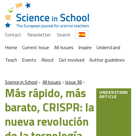
Contact
Newsletter
Search
Home
Current Issue
All Issues
Inspire
Understand
Teach
Events
About
Get involved
Author guidelines
Science in School
All Issues
Issue 38
Más rápido, más
UNDERSTAND
ARTICLE
barato, CRISPR: la
nueva revolución
de la tecnología