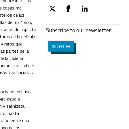
emente infinitas
os cosas me
twitter
facebook
linkedin
stellos de luz
ellas de mar” son,
anismos de aspecto
Subscribe to our
newsletter
uras de la película
 y raros que
Subscribe
as partes de la
de la cadena
neran la mitad del
mósfera hacia las
el océano en busca
oge agua a
y salinidad).
tro, hasta
ación entre una
 uno de los