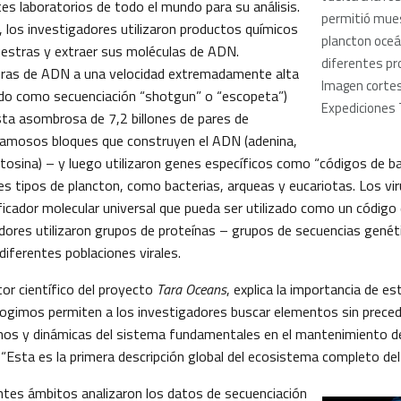
es laboratorios de todo el mundo para su análisis.
permitió mues
, los investigadores utilizaron productos químicos
plancton oceá
estras y extraer sus moléculas de ADN.
diferentes pr
bras de ADN a una velocidad extremadamente alta
Imagen cortes
do como secuenciación “shotgun” o “escopeta”)
Expediciones 
ista asombrosa de 7,2 billones de pares de
famosos bloques que construyen el ADN (adenina,
itosina) – y luego utilizaron genes específicos como “códigos de b
tes tipos de plancton, como bacterias, arqueas y eucariotas. Los vi
ficador molecular universal que pueda ser utilizado como un código 
adores utilizaron grupos de proteínas – grupos de secuencias genét
 diferentes poblaciones virales.
ctor científico del proyecto
Tara Oceans
, explica la importancia de e
ogimos permiten a los investigadores buscar elementos sin preced
nos y dinámicas del sistema fundamentales en el mantenimiento de 
“Esta es la primera descripción global del ecosistema completo del
ntes ámbitos analizaron los datos de secuenciación