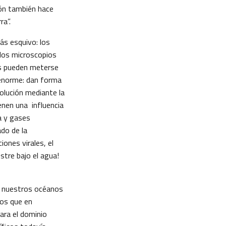
ión también hace
ra”.
ás esquivo: los
los microscopios
los pueden meterse
 enorme: dan forma
volución mediante la
enen una influencia
ca y gases
do de la
iones virales, el
stre bajo el agua!
de nuestros océanos
tos que en
ara el dominio