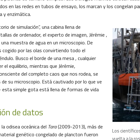
dos en las redes en tubos de ensayo, los marcan y los congelan par
a y enzimática.
torio de simulación”, una cabina llena de
allas de ordenador, el experto de imagen, Jérémie ,
 una muestra de agua en un microscopio. De
s cogido por las olas convirtiendo todo el
éndulo. Busco el borde de una mesa , cualquier
 el equilibrio, mientras que Jérémie,
onsciente del completo caos que nos rodea, se
 de su microscopio. Está cautivado por lo que ve
– esta simple gota está llena de formas de vida
ión de datos
 la odisea oceánica del
Tara
(2009-2013), más de
Los científic
aterial genético congelado de plancton fueron
vuelta a la ro