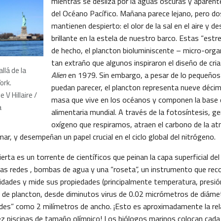
mientras se desliza por la aguas oscuras y aparent
del Océano Pacífico. Mañana parece lejano, pero d
mantienen despierto: el olor de la sal en el aire y de
brillante en la estela de nuestro barco. Estas “estr
de hecho, el plancton bioluminiscente – micro-org
tan extraño que algunos inspiraron el diseño de criat
llá de la
Alien
en 1979. Sin embargo, a pesar de lo pequeños
ork.
puedan parecer, el plancton representa nueve décim
 V Hillaire /
masa que vive en los océanos y componen la base 
a
alimentaria mundial. A través de la fotosíntesis, ge
oxígeno que respiramos, atraen el carbono de la at
ar, y desempeñan un papel crucial en el ciclo global del nitrógeno.
ierta es un torrente de científicos que peinan la capa superficial d
nas redes , bombas de agua y una “roseta”, un instrumento que rec
idades y mide sus propiedades (principalmente temperatura, presión 
 de plancton, desde diminutos virus de 0.02 micrómetros de diáme
des” como 2 milímetros de ancho. ¡Esto es aproximadamente la rel
iez piscinas de tamaño olímpico! Los biólogos marinos colocan cada