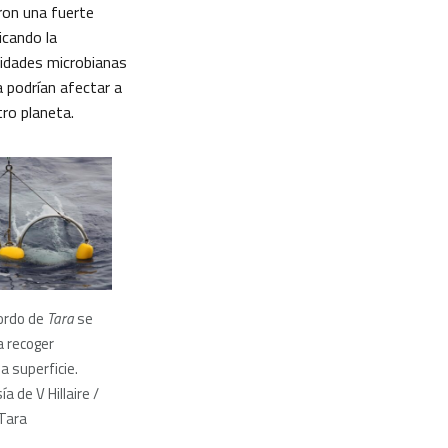
ron una fuerte
icando la
nidades microbianas
 podrían afectar a
ro planeta.
ordo de
Tara
se
a recoger
a superficie.
a de V Hillaire /
Tara