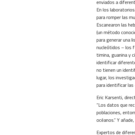
enviados a diferent
En los laboratorios
para romper las mu
Escanearon las he
(un método conoci
para generar una l
nucleótidos – los 
timina, guanina y c
identificar diferen
no tienen un identi
lugar, los investig
para identificar las
Eric Karsenti, dire
“Los datos que rec
poblaciones, entor
océanos.” Y añade, 
Expertos de difere