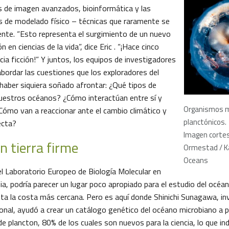
s de imagen avanzados, bioinformática y las
s de modelado físico – técnicas que raramente se
te. “Esto representa el surgimiento de un nuevo
n en ciencias de la vida”, dice Eric . “¡Hace cinco
cia ficción!” Y juntos, los equipos de investigadores
ordar las cuestiones que los exploradores del
haber siquiera soñado afrontar: ¿Qué tipos de
uestros océanos? ¿Cómo interactúan entre sí y
Organismos 
Cómo van a reaccionar ante el cambio climático y
planctónicos.
ecta?
Imagen corte
n tierra firme
Ormestad / Ka
Oceans
el Laboratorio Europeo de Biología Molecular en
ia, podría parecer un lugar poco apropiado para el estudio del océa
ta la costa más cercana. Pero es aquí donde Shinichi Sunagawa, in
onal, ayudó a crear un catálogo genético del océano microbiano a p
e plancton, 80% de los cuales son nuevos para la ciencia, lo que in