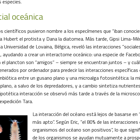
s especies.
ial oceánica
os científicos pusieron nombre a los especímenes que “iban conocie
a Hubert el protista y Dana la diatomea. Más tarde, Gipsi Lima-Mé
 Universidad de Lovaina, Bélgica, reveló las interacciones “sociale
 ayudando a crear un interactome oceánico: una especie de Faceb
n el plancton son “amigos” – siempre se encuentran juntos – y cuá
enerados por ordenador para predecir las interacciones específicas 
mbiótica entre un gusano plano y una microalga fotosintética: la mi
 plano, a salvo de los depredadores, y a cambio sintetiza nutriente
ipotética interacción se observó más tarde a través de la microsc
expedición Tara.
La interacción del océano está lejos de basarse en 
más apto”. Según Eric, “el 80% de las interacciones 
organismos del océano son positivos”, lo que signif
de los organismos se ayudan mutuamente a prospe