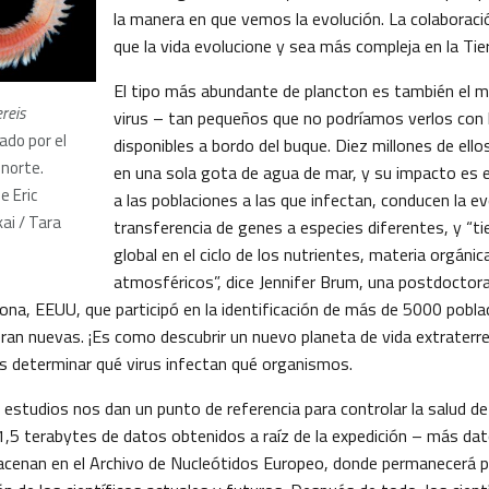
la manera en que vemos la evolución. La colaborac
que la vida evolucione y sea más compleja en la Tier
El tipo más abundante de plancton es también el m
reis
virus – tan pequeños que no podríamos verlos con 
do por el
disponibles a bordo del buque. Diez millones de el
o norte
.
en una sola gota de agua de mar, y su impacto es
e Eric
a las poblaciones a las que infectan, conducen la e
ai / Tara
transferencia de genes a especies diferentes, y “ti
global en el ciclo de los nutrientes, materia orgáni
atmosféricos”, dice Jennifer Brum, una postdoctora
ona, EEUU, que participó en la identificación de más de 5000 poblac
ran nuevas. ¡Es como descubrir un nuevo planeta de vida extraterre
es determinar qué virus infectan qué organismos.
 estudios nos dan un punto de referencia para controlar la salud 
11,5 terabytes de datos obtenidos a raíz de la expedición – más da
acenan en el Archivo de Nucleótidos Europeo, donde permanecerá p