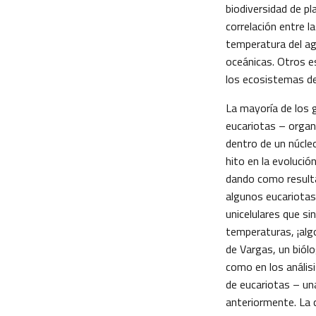
biodiversidad de p
correlación entre l
temperatura del ag
oceánicas. Otros e
los ecosistemas de
La mayoría de los 
eucariotas – orga
dentro de un núcleo
hito en la evolució
dando como resulta
algunos eucariotas
unicelulares que si
temperaturas, ¡al
de Vargas, un biólo
como en los análisi
de eucariotas – un
anteriormente. La c