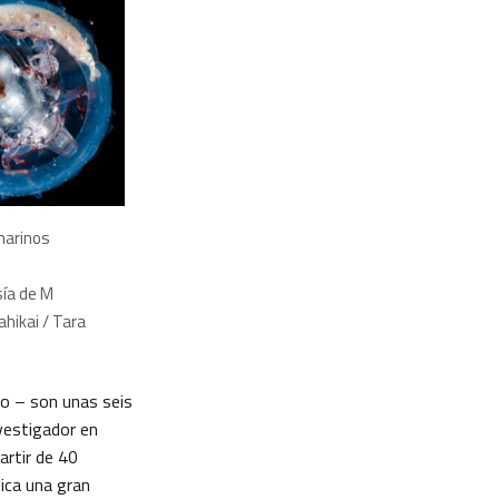
marinos
sía de M
hikai / Tara
no – son unas seis
vestigador en
artir de 40
dica una gran