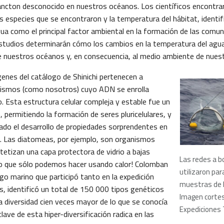
lancton desconocido en nuestros océanos. Los científicos encontra
as especies que se encontraron y la temperatura del hábitat, identif
ua como el principal factor ambiental en la formación de las comu
studios determinarán cómo los cambios en la temperatura del agua
 nuestros océanos y, en consecuencia, al medio ambiente de nuest
genes del catálogo de Shinichi pertenecen a
nismos (como nosotros) cuyo ADN se enrolla
. Esta estructura celular compleja y estable fue un
n, permitiendo la formación de seres pluricelulares, y
do el desarrollo de propiedades sorprendentes en
. Las diatomeas, por ejemplo, son organismos
ntetizan una capa protectora de vidrio a bajas
Las redes a b
go que sólo podemos hacer usando calor! Colomban
utilizaron par
go marino que participó tanto en la expedición
muestras de l
s, identificó un total de 150 000 tipos genéticos
Imagen cortesí
a diversidad cien veces mayor de lo que se conocía
Expediciones 
lave de esta hiper-diversificación radica en las