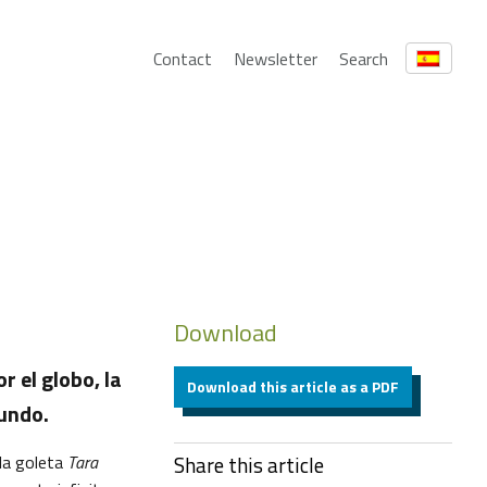
Contact
Newsletter
Search
Download
 el globo, la
Download this article as a PDF
mundo.
la goleta
Tara
Share this article