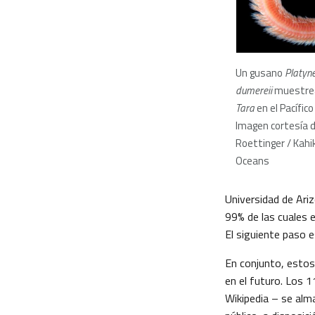
Un gusano
Platyne
dumereii
muestrea
Tara
en el Pacífic
Imagen cortesía d
Roettinger / Kahik
Oceans
Universidad de Ariz
99% de las cuales e
El siguiente paso 
En conjunto, estos
en el futuro. Los 
Wikipedia – se alm