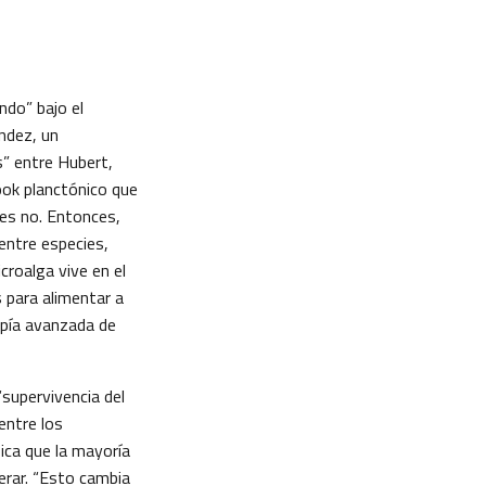
ndo” bajo el
ndez, un
s” entre Hubert,
ook planctónico que
les no. Entonces,
entre especies,
croalga vive en el
s para alimentar a
opía avanzada de
“supervivencia del
entre los
ica que la mayoría
rar. “Esto cambia