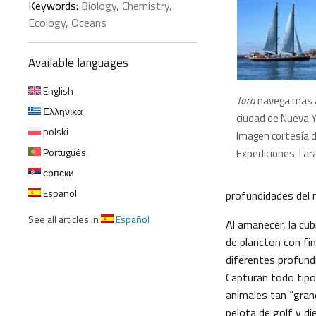
Keywords:
Biology
,
Chemistry
,
Ecology
,
Oceans
Available languages
English
Tara
navega más a
Ελληνικα
ciudad de Nueva Y
polski
Imagen cortesía de
Português
Expediciones Tar
српски
Español
profundidades del m
See all articles in
Español
Al amanecer, la cub
de plancton con fi
diferentes profund
Capturan todo tipo
animales tan “gran
pelota de golf y d