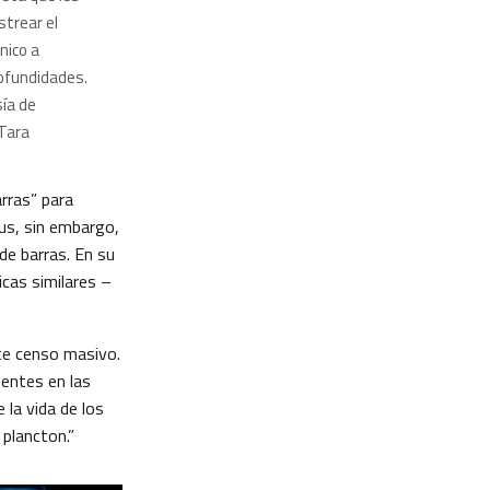
trear el
nico a
ofundidades.
ía de
Tara
arras” para
rus, sin embargo,
de barras. En su
icas similares –
ste censo masivo.
entes en las
la vida de los
 plancton.”