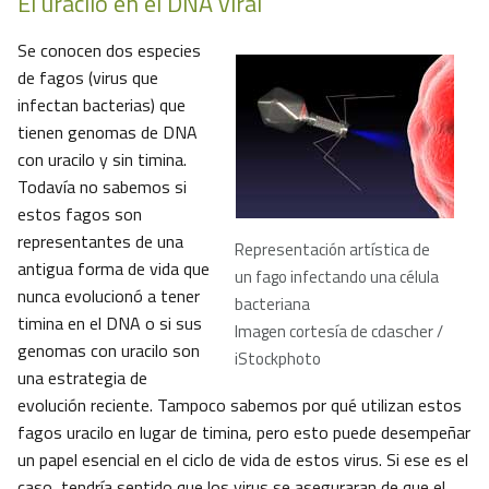
El uracilo en el DNA viral
Se conocen dos especies
de fagos (virus que
infectan bacterias) que
tienen genomas de DNA
con uracilo y sin timina.
Todavía no sabemos si
estos fagos son
representantes de una
Representación artística de
antigua forma de vida que
un fago infectando una célula
nunca evolucionó a tener
bacteriana
timina en el DNA o si sus
Imagen cortesía de cdascher /
genomas con uracilo son
iStockphoto
una estrategia de
evolución reciente. Tampoco sabemos por qué utilizan estos
fagos uracilo en lugar de timina, pero esto puede desempeñar
un papel esencial en el ciclo de vida de estos virus. Si ese es el
caso, tendría sentido que los virus se aseguraran de que el