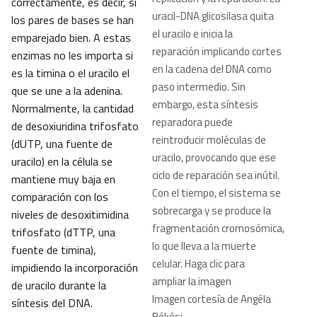
correctamente, es decir, si
uracil-DNA glicosilasa quita
los pares de bases se han
el uracilo e inicia la
emparejado bien. A estas
reparación implicando cortes
enzimas no les importa si
en la cadena del DNA como
es la timina o el uracilo el
paso intermedio. Sin
que se une a la adenina.
embargo, esta síntesis
Normalmente, la cantidad
reparadora puede
de desoxiuridina trifosfato
reintroducir moléculas de
(dUTP, una fuente de
uracilo, provocando que ese
uracilo) en la célula se
ciclo de reparación sea inútil.
mantiene muy baja en
Con el tiempo, el sistema se
comparación con los
sobrecarga y se produce la
niveles de desoxitimidina
fragmentación cromosómica,
trifosfato (dTTP, una
lo que lleva a la muerte
fuente de timina),
celular. Haga clic para
impidiendo la incorporación
ampliar la imagen
de uracilo durante la
Imagen cortesía de Angéla
síntesis del DNA.
Békési