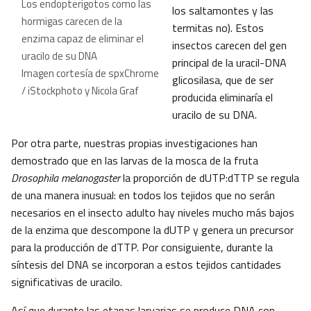
Los endopterigotos como las
los saltamontes y las
hormigas carecen de la
termitas no). Estos
enzima capaz de eliminar el
insectos carecen del gen
uracilo de su DNA
principal de la uracil-DNA
Imagen cortesía de spxChrome
glicosilasa, que de ser
/ iStockphoto y Nicola Graf
producida eliminaría el
uracilo de su DNA.
Por otra parte, nuestras propias investigaciones han
demostrado que en las larvas de la mosca de la fruta
Drosophila melanogaster
la proporción de dUTP:dTTP se regula
de una manera inusual: en todos los tejidos que no serán
necesarios en el insecto adulto hay niveles mucho más bajos
de la enzima que descompone la dUTP y genera un precursor
para la producción de dTTP. Por consiguiente, durante la
síntesis del DNA se incorporan a estos tejidos cantidades
significativas de uracilo.
Así que durante las etapas larvarias se produce DNA con