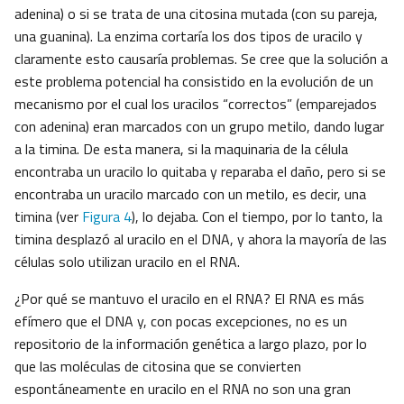
adenina) o si se trata de una citosina mutada (con su pareja,
una guanina). La enzima cortaría los dos tipos de uracilo y
claramente esto causaría problemas. Se cree que la solución a
este problema potencial ha consistido en la evolución de un
mecanismo por el cual los uracilos “correctos” (emparejados
con adenina) eran marcados con un grupo metilo, dando lugar
a la timina. De esta manera, si la maquinaria de la célula
encontraba un uracilo lo quitaba y reparaba el daño, pero si se
encontraba un uracilo marcado con un metilo, es decir, una
timina (ver
Figura 4
), lo dejaba. Con el tiempo, por lo tanto, la
timina desplazó al uracilo en el DNA, y ahora la mayoría de las
células solo utilizan uracilo en el RNA.
¿Por qué se mantuvo el uracilo en el RNA? El RNA es más
efímero que el DNA y, con pocas excepciones, no es un
repositorio de la información genética a largo plazo, por lo
que las moléculas de citosina que se convierten
espontáneamente en uracilo en el RNA no son una gran