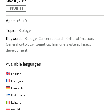
May 16, 2014
ISSUE 18
Ages:
16-19
Topics:
Biology
Keywords:
Biology
,
Cancer research
,
Cell proliferation
,
General cytology
,
Genetics
,
Immune system
,
Insect
development
Available languages
English
Français
Deutsch
Ελληνικα
Italiano
polski