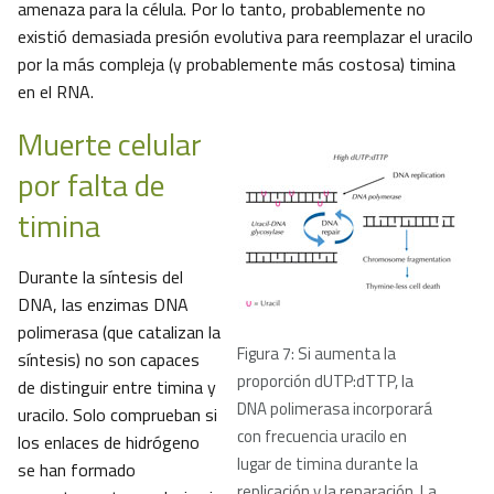
amenaza para la célula. Por lo tanto, probablemente no
existió demasiada presión evolutiva para reemplazar el uracilo
por la más compleja (y probablemente más costosa) timina
en el RNA.
Muerte celular
por falta de
timina
Durante la síntesis del
DNA, las enzimas DNA
polimerasa (que catalizan la
Figura 7: Si aumenta la
síntesis) no son capaces
proporción dUTP:dTTP, la
de distinguir entre timina y
DNA polimerasa incorporará
uracilo. Solo comprueban si
con frecuencia uracilo en
los enlaces de hidrógeno
lugar de timina durante la
se han formado
replicación y la reparación. La