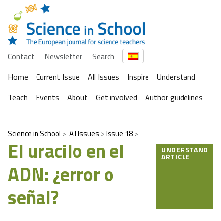
Contact
Newsletter
Search
Home
Current Issue
All Issues
Inspire
Understand
Teach
Events
About
Get involved
Author guidelines
Science in School
All Issues
Issue 18
El uracilo en el
UNDERSTAND
ARTICLE
ADN: ¿error o
señal?