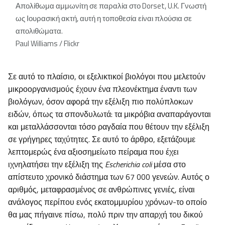
Απολίθωμα αμμωνίτη σε παραλία στο
Dorset
,
U
.
K
. Γνωστή
ως Ιουρασική ακτή, αυτή η τοποθεσία είναι πλούσια σε
απολιθώματα.
Paul Williams / Flickr
Σε αυτό το πλαίσιο, οι εξελικτικοί βιολόγοι που μελετούν
μικροοργανισμούς έχουν ένα πλεονέκτημα έναντι των
βιολόγων, όσον αφορά την εξέλιξη πιο πολύπλοκων
ειδών, όπως τα σπονδυλωτά: τα μικρόβια αναπαράγονται
και μεταλλάσσονται τόσο ραγδαία που θέτουν την εξέλιξη
σε γρήγηρες ταχύτητες. Σε αυτό το άρθρο, εξετάζουμε
λεπτομερώς ένα αξιοσημείωτο πείραμα που έχει
ιχνηλατήσει την εξέλιξη της
Escherichia coli
μέσα στο
απίστευτο χρονικό διάστημα των 67 000 γενεών. Αυτός ο
αριθμός, μεταφρασμένος σε ανθρώπινες γενιές, είναι
ανάλογος περίπου ενός εκατομμυρίου χρόνων-το οποίο
θα μας πήγαινε πίσω, πολύ πριν την απαρχή του δικού