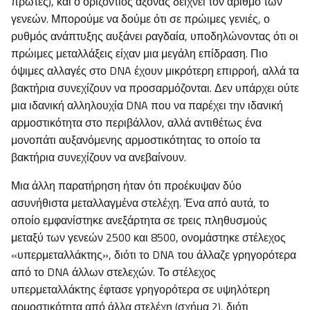
πρώτες), και ο οριζόντιος άξονας δείχνει τον αριθμό των
γενεών. Μπορούμε να δούμε ότι σε πρώιμες γενιές, ο
ρυθμός ανάπτυξης αυξάνει ραγδαία, υποδηλώνοντας ότι οι
πρώιμες μεταλλάξεις είχαν μια μεγάλη επίδραση. Πιο
όψιμες αλλαγές στο DNA έχουν μικρότερη επιρροή, αλλά τα
βακτήρια συνεχίζουν να προσαρμόζονται. Δεν υπάρχει ούτε
μια ιδανική αλληλουχία DNA που να παρέχει την ιδανική
αρμοστικότητα στο περιβάλλον, αλλά αντιθέτως ένα
μονοπάτι αυξανόμενης αρμοστικότητας το οποίο τα
βακτήρια συνεχίζουν να ανεβαίνουν.
Μια άλλη παρατήρηση ήταν ότι προέκυψαν δύο
ασυνήθιστα μεταλλαγμένα στελέχη. Ένα από αυτά, το
οποίο εμφανίστηκε ανεξάρτητα σε τρεις πληθυσμούς
μεταξύ των γενεών 2500 και 8500, ονομάστηκε στέλεχος
«υπερμεταλλάκτης», διότι το DNA του άλλαζε γρηγορότερα
από το DNA άλλων στελεχών. Το στέλεχος
υπερμεταλλάκτης έφτασε γρηγορότερα σε υψηλότερη
αρμοστικότητα από άλλα στελέχη (σχήμα 2), διότι