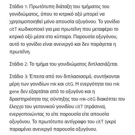
Στάδιο 1: Πρωτότυπη διάταξη του τμήματος του
γονιδιώματος, όπου το κιτρικό οξύ μπορεί να
χρησιμοποιηθεί μόνο απουσία οξυγόνου. Το γονίδιο
citT κωδικοποιεί για μια πρωτεΐνη που μεταφέρει το
κιτρικό οξύ μέσα στο κύτταρο. Παρουσία οξυγόνου,
αυτό το γονίδιο είναι ανενεργό και δεν παράγεται η
πρωτεΐνη.
Στάδιο 2: Το τμήμα του γονιδιώματος διπλασιάζεται.
Στάδιο 3: Έπειτα από τον διπλασιασμό, συντήκονται
μέρη των γονιδίων
rnk και citG. Η ενεργότητα του rnk
gene δεν εξαρτάται από το οξυγόνο και η
δραστηριότητα της σύντηξης του rnk-citG διακόπτει τον
έλεγχο του γειτονικού γονιδίου citT (πράσινο),
ενεργοποιώντας το είτε παρουσία είτε απουσία
οξυγόνου. Το πρωτότυπο αντίγραφο του citT (γκρι)
παραμένει ανενεργό παρουσία οξυγόνου.