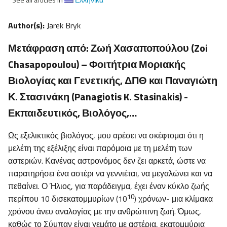
Author(s):
Jarek Bryk
Μετάφραση από: Ζωή Χασαποπούλου (Zoi
Chasapopoulou) – Φοιτήτρια Μοριακής
Βιολογίας και Γενετικής, ΔΠΘ και Παναγιώτη
Κ. Στασινάκη (Panagiotis K. Stasinakis) -
Εκπαιδευτικός, Βιολόγος,…
Ως εξελικτικός βιολόγος, μου αρέσει να σκέφτομαι ότι η
μελέτη της εξέλιξης είναι παρόμοια με τη μελέτη των
αστεριών. Κανένας αστρονόμος δεν ζει αρκετά, ώστε να
παρατηρήσει ένα αστέρι να γεννιέται, να μεγαλώνει και να
πεθαίνει. Ο Ήλιος, για παράδειγμα, έχει έναν κύκλο ζωής
10
περίπου 10 δισεκατομμυρίων (10
) χρόνων- μια κλίμακα
χρόνου άνευ αναλογίας με την ανθρώπινη ζωή. Όμως,
καθώς το Σύμπαν είναι γεμάτο με αστέρια, εκατομμύρια