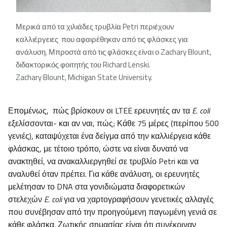
Μερικά από τα χιλιάδες τρυβλία
Petri
περιέχουν
καλλιέργειες που αφαιρέθηκαν από τις φλάσκες για
ανάλυση. Μπροστά από τις φλάσκες είναι ο
Zachary
Blount
,
διδακτορικός φοιτητής του
Richard
Lenski
.
Zachary Blount, Michigan State University.
Επομένως, πώς βρίσκουν οι LTEE ερευνητές αν τα
E. coli
εξελίσσονται- και αν ναι, πώς; Κάθε 75 μέρες (περίπου 500
γενιές), καταψύχεται ένα δείγμα από την καλλιέργεια κάθε
φλάσκας, με τέτοιο τρόπο, ώστε να είναι δυνατό να
ανακτηθεί, να ανακαλλιεργηθεί σε τρυβλίο Petri και να
αναλυθεί όταν πρέπει. Για κάθε ανάλυση, οι ερευνητές
μελέτησαν το DNA στα γονιδιώματα διαφορετικών
στελεχών
E. coli
για να χαρτογραφήσουν γενετικές αλλαγές
που συνέβησαν από την προηγούμενη παγωμένη γενιά σε
κάθε φλάσκα. Ζωτικής σημασίας είναι ότι συνέκριναν