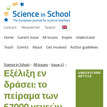
Contact
Newsletter
Search
Home
Current Issue
All Issues
Inspire
Understand
Teach
Events
About
Get involved
Author guidelines
Science in School
All Issues
Issue 41
Εξέλιξη εν
UNDERSTAND
ARTICLE
δράσει: το
πείραμα των
67000 γενεών