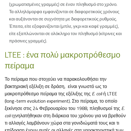
(χρωματισμένες γραμμές) σε έναν πληθυσμό στο χρόνο.
Τα αλληλόμορφα εμφανίζονται σε διαφορετικούς χρόνους
και αυξάνονται σε συχνότητα με διαφορετικούς ρυθμούς.
Έπειτα, είτε εξαφανίζονται (μπλε, γκρι και καφέ γραμμές),
είτε εξαπλώνονται σε ολόκληρο τον πληθυσμό (κίτρινες και
πράσινες γραμμές).
LTEE : ένα πολύ μακροπρόθεσμο
πείραμα
Το πείραμα που στοχεύει να παρακολουθήσει την
βακτηριακή εξέλιξη σε δράση, είναι γνωστό ως το
μακροπρόθεσμο πείραμα της εξέλιξης της
E. coli
ή LTEE
(long-term evolution experiment). Στο πείραμα, το οποίο
ξεκίνησε στις 24 Φεβρουαρίου του 1988, πληθυσμοί της
E.
coli
ιχνηλατήθηκαν στη διάρκεια του χρόνου για να βρεθούν
τι αλλαγές λαμβάνουν χώρα στα γονιδιώματά τους και τι
επίδραση έχουν αυτές οι αλλαγές στα χαρακτηριστικά των