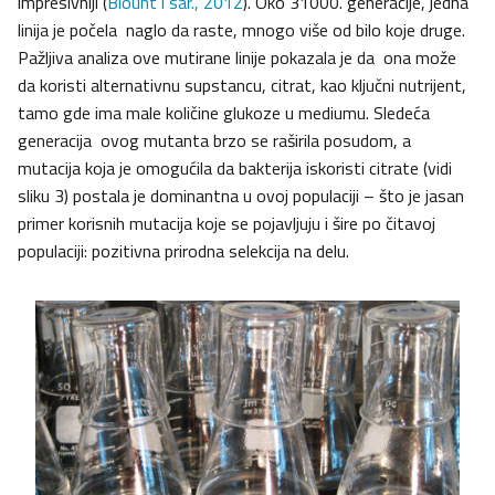
impresivniji (
Blount i sar., 2012
). Oko 31000. generacije, jedna
linija je počela naglo da raste, mnogo više od bilo koje druge.
Pažljiva analiza ove mutirane linije pokazala je da ona može
da koristi alternativnu supstancu, citrat, kao ključni nutrijent,
tamo gde ima male količine glukoze u mediumu. Sledeća
generacija ovog mutanta brzo se raširila posudom, a
mutacija koja je omogućila da bakterija iskoristi citrate (vidi
sliku 3) postala je dominantna u ovoj populaciji – što je jasan
primer korisnih mutacija koje se pojavljuju i šire po čitavoj
populaciji: pozitivna prirodna selekcija na delu.