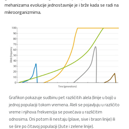
mehanizama evolucije jednostavnije je i brže kada se radi na
mikroorganizmima.
Grafikon pokazuje sudbinu pet različitih alela (linije u boji) u
jednoj populaciji tokom vremena. Aleli se pojavljuju u različito
vreme i njihova frekvencija se povećava u različitim
odnosima. Oni potom ili nestaju (plave, sive i braon linije) ili
se šire po čitavoj populaciji (žute i zelene linije).