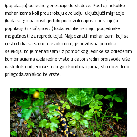
(populacija) od jedne generacije do sledeće. Postoji nekoliko
mehanizama koji prouzrokuju evoluciju, uključujući migracije
(kada se grupa novih jedinki pridruži ili napusti postojeću
populaciju) i slučajnost ( kada jedinke nemaju podjednake
mogućnosti za reprodukciju). Najpoznatiji mehanizam, koji se
često brka sa samom evolucijom, je pozitivna prirodna
selekcija: to je mehanizam uz pomoć kog jedinke sa određenim
kombinacijama alela jedne vrste u datoj sredini proizvode više
naslednika od jedinki sa drugim kombinacijama, što dovodi do
prilagođavanjakod te vrste.