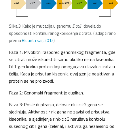
Slika 3: Kako je mutacija u genomu
E.coli
dovela do
sposobnosti kontinuiranog korišćenja citrata
( adaptirano
prema
Blount i sar, 2012
).
Faza 1: Prvobitni raspored genomskog fragmenta, gde
se citrat može iskoristiti samo ukoliko nema kiseonika.
CitT gen kodira protein koji omogućava ulazak citrata u
ćeliju. Kada je prisutan kiseonik, ovaj gen je neaktivan a
protein se ne proizvodi.
Faza 2: Genomski fragment je dupliran.
Faza 3: Posle dupliranja, delovi r nk i citG gena se
sjedinjuju. Aktivnost r nk gena ne zavisi od prisustva
kiseonika, a sjedinjenje r nk-citG narušava kontrolu
susednog citT gena (zelena), i aktivira ga nezavisno od