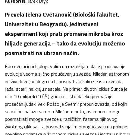
Author(s):
Jarek Bryk
Prevela Jelena Cvetanović (Biološki fakultet,
Univerzitet u Beogradu). Jedinstveni
eksperiment koji prati promene mikroba kroz
hiljade generacija – tako da evoluciju možemo
posmatrati na ubrzan način.
Kao evolucioni biolog, volim da razmišljam da je proučavanje
evolucije veoma slično proučavanju zvezda. Nijedan astronom
ne živi dovoljno dugo da bi posmatrao kako se ista zvezda
rađa, stari i na kraju nestaje. Na primer, životni ciklus Sunca je
10
oko 10 milijardi (10
) godina – što daleko premašuje
prosečan ljudski vek. Pošto je Svemir prepun zvezda, od kojih
se milioni nalaze samo u Mlečnom putu, astronomi mogu
posmatrati mnoge zvezde u različitim fazama njihovog
životnog ciklusa. Ta posmatranja im omogućavaju da prikupe
dovoljno podataka o životnom ciklusu zvezda i iscrtaju njihovu