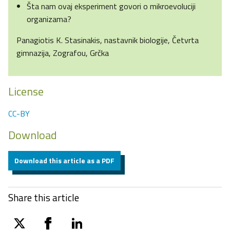
Šta nam ovaj eksperiment govori o mikroevoluciji
organizama?
Panagiotis K. Stasinakis, nastavnik biologije, Četvrta
gimnazija, Zografou, Grčka
License
CC-BY
Download
Download this article as a PDF
Share this article
twitter
facebook
linkedin