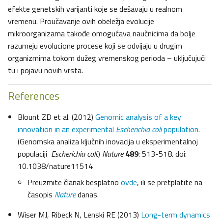
efekte genetskih varijanti koje se dešavaju u realnom
vremenu. Proučavanje ovih obeležja evolucije
mikroorganizama takođe omogućava naučnicima da bolje
razumeju evolucione procese koji se odvijaju u drugim
organizmima tokom dužeg vremenskog perioda – uključujući
tu i pojavu novih vrsta.
References
Blount ZD et al. (2012)
Genomic analysis of a key
innovation in an experimental
Escherichia coli
population
.
(Genomska analiza ključnih inovacija u eksperimentalnoj
populaciji
Escherichia coli.
)
Nature
489
: 513-518. doi:
10.1038/nature11514
Preuzmite članak besplatno
ovde
, ili se pretplatite na
časopis
Nature
danas.
Wiser MJ, Ribeck N, Lenski RE (2013)
Long-term dynamics