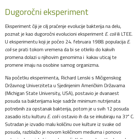
Dugoročni eksperiment
Eksperiment čiji je cilj praćenje evolucije bakterija na delu,
poznat je kao dugoročni evolucioni eksperiment
E. coli
ili LTEE.
U eksperimentu koji je počeo 24. februara 1988. populacija
E.
coli
se prati tokom vremena da bi se otkrilo do kakvih
promena dolazi u njihovim genomima i kakav uticaj te
promene imaju na osobine samog organizma.
Na početku eksperimenta, Richard Lenski s Mičigenskog
Državnog Univerziteta u Sjedinjenim Američkim Državama
(Michigan State University, USA), postavio je dvanaest
posuda sa bakterijama koje sadrže minimum nutrijenata
potrebnih za opstanak bakterija, potom je u svih 12 posuda
zasadio istu kulturu
E. coli
i ostavio ih da se inkubiraju na 37˚ C.
Sutradan je izvadio malu količinu ove kulture iz svake od
posuda, razblažio je novom količinom mediuma i ponovo