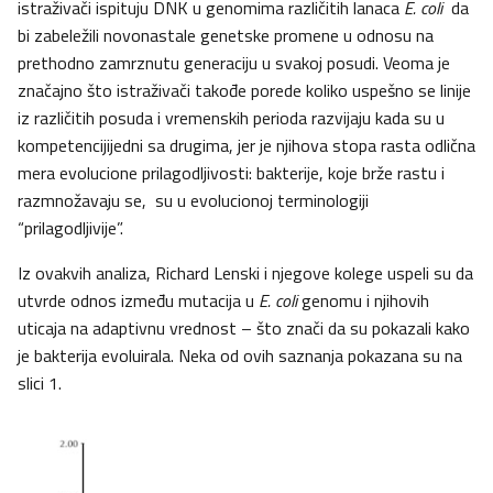
istraživači ispituju DNK u genomima različitih lanaca
E. coli
da
bi zabeležili novonastale genetske promene u odnosu na
prethodno zamrznutu generaciju u svakoj posudi. Veoma je
značajno što istraživači takođe porede koliko uspešno se linije
iz različitih posuda i vremenskih perioda razvijaju kada su u
kompetencijijedni sa drugima, jer je njihova stopa rasta odlična
mera evolucione prilagodljivosti: bakterije, koje brže rastu i
razmnožavaju se, su u evolucionoj terminologiji
“prilagodljivije”.
Iz ovakvih analiza, Richard Lenski i njegove kolege uspeli su da
utvrde odnos između mutacija u
E. coli
genomu i njihovih
uticaja na adaptivnu vrednost – što znači da su pokazali kako
je bakterija evoluirala. Neka od ovih saznanja pokazana su na
slici 1.