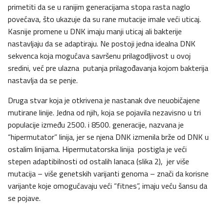
primetiti da se u ranijim generacijama stopa rasta naglo
povećava, što ukazuje da su rane mutacije imale veći uticaj.
Kasnije promene u DNK imaju manji uticaj ali bakterije
nastavljaju da se adaptiraju. Ne postoji jedna idealna DNK
sekvenca koja mogućava savršenu prilagodljivost u ovoj
sredini, već pre ulazna putanja prilagođavanja kojom bakterija
nastavlja da se penje.
Druga stvar koja je otkrivena je nastanak dve neuobičajene
mutirane linije. Jedna od njih, koja se pojavila nezavisno u tri
populacije između 2500. i 8500. generacije, nazvana je
“hipermutator” linija, jer se njena DNK izmenila brže od DNK u
ostalim linijama. Hipermutatorska linija postigla je veći
stepen adaptibilnosti od ostalih lanaca (slika 2), jer više
mutacija – više genetskih varijanti genoma – znači da korisne
varijante koje omogućavaju veći “fitnes”, imaju veću šansu da
se pojave.