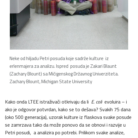
Neke od hiljadu Petri posuda koje sadrže kulture iz
erlenmajera za analizu. Ispred posuda je Zakari Blaunt
(Zachary Blount) sa Mičigenskog Državnog Univerziteta.
Zachary Blount, Michigan State University
Kako onda LTEE istraživači otkrivaju da li
E. coli
evoluira – i
ako je odgovor potvrdan, kako se to dešava? Svakih 75 dana
(oko 500 generacija), uzorak kulture iz flaskova svake posude
se zamrzava tako da može ponovo da se obnovi i razvije u
Petri posudi, a analizira po potrebi. Prilikom svake analize,