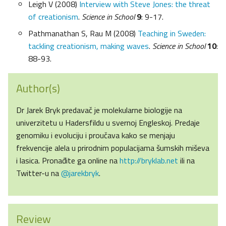
Leigh V (2008)
Interview with Steve Jones: the threat
of creationism
.
Science in School
9
: 9-17.
Pathmanathan S, Rau M (2008)
Teaching in Sweden:
tackling creationism, making waves
.
Science in School
10
:
88-93.
Author(s)
Dr Jarek Bryk predavač je molekularne biologije na
univerzitetu u Hadersfildu u svernoj Engleskoj. Predaje
genomiku i evoluciju i proučava kako se menjaju
frekvencije alela u prirodnim populacijama šumskih miševa
i lasica. Pronađite ga online na
http://bryklab.net
ili na
Twitter-u na
@jarekbryk
.
Review