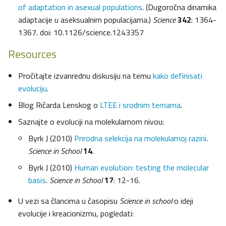
of adaptation in asexual populations
. (Dugoročna dinamika
adaptacije u aseksualnim populacijama.)
Science
342
: 1364-
1367. doi: 10.1126/science.1243357
Resources
Pročitajte izvanrednu diskusiju na temu
kako definisati
evoluciju
.
Blog Ričarda Lenskog o
LTEE i srodnim temama
.
Saznajte o evoluciji na molekularnom nivou:
Byrk J (2010)
Prirodna selekcija na molekularnoj razini
.
Science in School
14
.
Byrk J (2010)
Human evolution: testing the molecular
basis
.
Science in School
17
: 12-16.
U vezi sa člancima u časopisu
Science in school
o ideji
evolucije i kreacionizmu, pogledati: