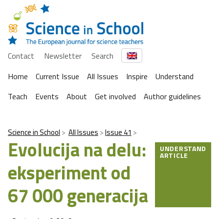
Contact
Newsletter
Search
Home
Current Issue
All Issues
Inspire
Understand
Teach
Events
About
Get involved
Author guidelines
Science in School
All Issues
Issue 41
Evolucija na delu:
UNDERSTAND
ARTICLE
eksperiment od
67 000 generacija