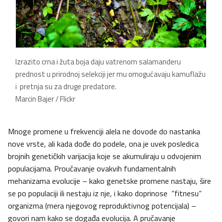
Izrazito crna i žuta boja daju vatrenom salamanderu
prednost u prirodnoj selekciji jer mu omogućavaju kamuflažu
i pretnja su za druge predatore.
Marcin Bajer / Flickr
Mnoge promene u frekvenciji alela ne dovode do nastanka
nove vrste, ali kada dođe do podele, ona je uvek posledica
brojnih genetičkih varijacija koje se akumuliraju u odvojenim
populacijama. Proučavanje ovakvih fundamentalnih
mehanizama evolucije – kako genetske promene nastaju, šire
se po populaciji ili nestaju iz nje, i kako doprinose “fitnesu“
organizma (mera njegovog reproduktivnog potencijala) –
govori nam kako se događa evolucija. A pručavanje