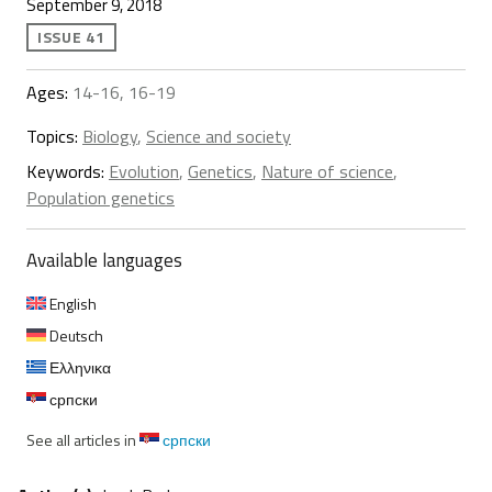
September 9, 2018
ISSUE 41
Ages:
14-16, 16-19
Topics:
Biology
,
Science and society
Keywords:
Evolution
,
Genetics
,
Nature of science
,
Population genetics
Available languages
English
Deutsch
Ελληνικα
српски
See all articles in
српски