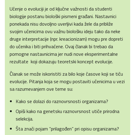
Učenje o evoluciji je od ključne važnosti da studenti
biologije postanu biološki pismeni građani. Nastavnici
ponekada nisu dovoljno uverljivi kada žele da približe
svojim učenicima ovu važnu biološku ideju tako da neke
druge interpretacije (npr. kreacionizam) mogu pre dopreti
do učenika i biti prihvaćene. Ovaj članak bi trebao da
pomogne nastavnicima jer nudi nove eksperimentalne
rezultate koji dokazuju teoretski koncept evolucije.
Članak se može iskoristiti za bilo koje časove koji se tiču
evolucije. Pitanja koja se mogu postaviti učenicima u vezi
sa razumevanjem ove teme su:
Kako se dolazi do raznovrsnosti organizama?
Opiši kako na genetsku raznovrsnost utiče prirodna
selekcija.
Šta znači pojam “prilagođen” pri opisu organizama?