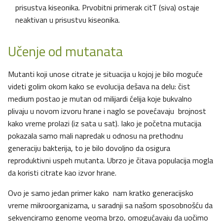
prisustva kiseonika. Prvobitni primerak citT (siva) ostaje
neaktivan u prisustvu kiseonika.
Učenje od mutanata
Mutanti koji unose citrate je situacija u kojoj je bilo moguće
videti golim okom kako se evolucija dešava na delu: čist
medium postao je mutan od milijardi ćelija koje bukvalno
plivaju u novom izvoru hrane i naglo se povećavaju brojnost
kako vreme prolazi (iz sata u sat). Iako je početna mutacija
pokazala samo mali napredak u odnosu na prethodnu
generaciju bakterija, to je bilo dovoljno da osigura
reproduktivni uspeh mutanta. Ubrzo je čitava populacija mogla
da koristi citrate kao izvor hrane.
Ovo je samo jedan primer kako nam kratko generacijsko
vreme mikroorganizama, u saradnji sa našom sposobnošću da
sekvenciramo genome veoma brzo, omogućavaju da uočimo