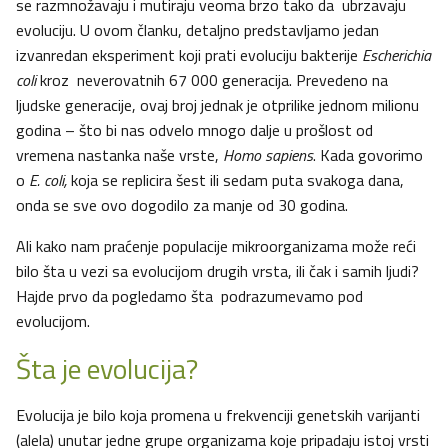
se razmnožavaju i mutiraju veoma brzo tako da ubrzavaju
evoluciju. U ovom članku, detaljno predstavljamo jedan
izvanredan eksperiment koji prati evoluciju bakterije
Escherichia
coli
kroz neverovatnih 67 000 generacija. Prevedeno na
ljudske generacije, ovaj broj jednak je otprilike jednom milionu
godina – što bi nas odvelo mnogo dalje u prošlost od
vremena nastanka naše vrste,
Homo sapiens
. Kada govorimo
o
E. coli,
koja se replicira šest ili sedam puta svakoga dana,
onda se sve ovo dogodilo za manje od 30 godina.
Ali kako nam praćenje populacije mikroorganizama može reći
bilo šta u vezi sa evolucijom drugih vrsta, ili čak i samih ljudi?
Hajde prvo da pogledamo šta podrazumevamo pod
evolucijom.
Šta je evolucija?
Evolucija je bilo koja promena u frekvenciji genetskih varijanti
(alela) unutar jedne grupe organizama koje pripadaju istoj vrsti