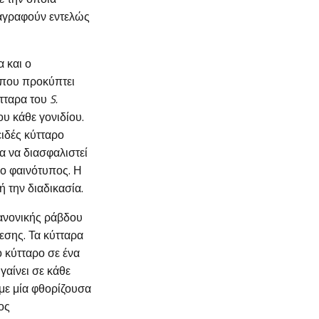
ιαγραφούν εντελώς
 και ο
 που προκύπτει
ύτταρα του
S.
ου κάθε γονιδίου.
ειδές κύτταρο
α να διασφαλιστεί
 ο φαινότυπος. Η
ή την διαδικασία.
κανονικής ράβδου
ρεσης. Τα κύτταρα
ο κύτταρο σε ένα
γαίνει σε κάθε
 με μία φθορίζουσα
ος