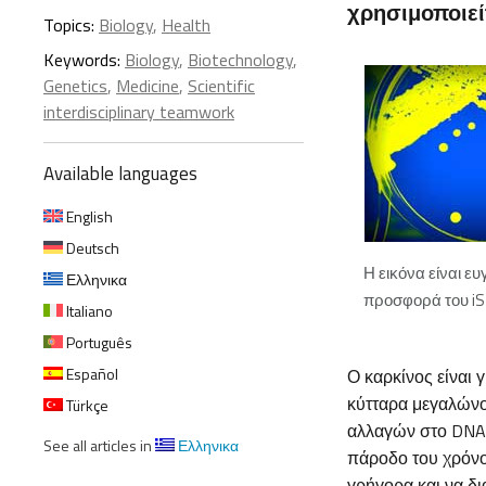
χρησιμοποιεί
Topics:
Biology
,
Health
Keywords:
Biology
,
Biotechnology
,
Genetics
,
Medicine
,
Scientific
interdisciplinary teamwork
Available languages
English
Deutsch
Η εικόνα είναι ευ
Ελληνικα
προσφορά του iS
Italiano
Português
Español
Ο καρκίνος είναι 
κύτταρα μεγαλώνου
Türkçe
αλλαγών στο DNA 
See all articles in
Ελληνικα
πάροδο του χρόνο
γρήγορα και να δι