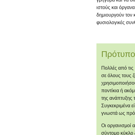
ιστούς και όργανα
δημιουργούν τον 
φυσιολογικές συν
Πρότυποι
Πολλές από τις 
σε όλους τους 
χρησιμοποιήσου
ποντίκια ή ακόμ
της ανάπτυξης 
Συγκεκριμένα εί
γνωστά ως πρότ
Οι οργανισμοί α
σύντομο κύκλο