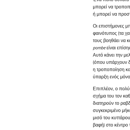
μπορεί να τροποπ
ή μπορεί να προ
Οι επιστήμονες μ
φαινότυπος (τα χ
τους βοηθάει να κ
pombe
είναι επίση
Αυτό κάνει την με
(όπου υπάρχουν δύ
η τροποποίηση καί
ύπαρξη ενός μόνο
Επιπλέον, ο πολύ
σχήμα του τον καθ
διατηρούν το ραβδ
συγκεκριμένο μήκο
μισό του κυττάρου
βαφή) στο κέντρο τ