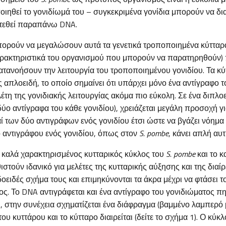
οιηθεί το γονιδίωμά του – συγκεκριμένα γονίδια μπορούν να δ
στεθεί παραπάνω DNA.
πορούν να μεγαλώσουν αυτά τα γενετικά τροποποιημένα κύτταρα
αρακτηριστικά του οργανισμού που μπορούν να παρατηρηθούν)
ατανοήσουν την λειτουργία του τροποποιημένου γονιδίου. Τα κ
ς απλοειδή, το οποίο σημαίνει ότι υπάρχει μόνο ένα αντίγραφο τ
λέτη της γονιδιακής λειτουργίας ακόμα πιο εύκολη. Σε ένα διπλο
ο αντίγραφα του κάθε γονιδίου), χρειάζεται μεγάλη προσοχή γι
 των δύο αντιγράφων ενός γονιδίου έτσι ώστε να βγάζει νόημα
 αντιγράφου ενός γονιδίου, όπως στον
S. pombe
, κάνει απλή αυτ
 καλά χαρακτηρισμένος κυτταρικός κύκλος του
S. pombe
και το 
ιστούν ιδανικό για μελέτες της κυτταρικής αύξησης και της διαί
οειδές σχήμα τους και επιμηκύνονται τα άκρα μέχρι να φτάσει τ
ς. Το DNA αντιγράφεται και ένα αντίγραφο του γονιδιώματος πη
, στην συνέχεια σχηματίζεται ένα διάφραγμα (βαμμένο λαμπερό
ου κυττάρου και το κύτταρο διαιρείται (δείτε το σχήμα 1). Ο κύκλ