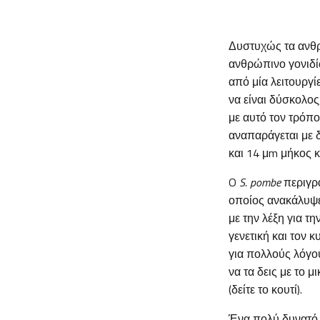
Δυστυχώς τα ανθρώ
ανθρώπινο γονιδί
από μία λειτουργ
να είναι δύσκολος
με αυτό τον τρόπ
αναπαράγεται με δ
και 14 μm μήκος κ
O
S. pombe
περιγρά
οποίος ανακάλυψε
με την λέξη για τ
γενετική και τον 
για πολλούς λόγου
να τα δεις με το 
(δείτε το κουτί).
Ένα πολύ δυνατό