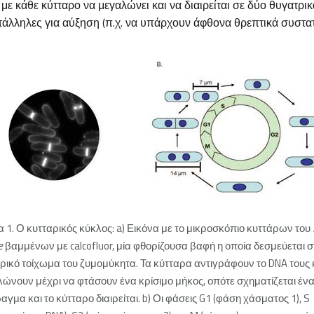
με κάθε κύτταρο να μεγαλώνει και να διαιρείται σε δύο θυγατρικ
τάλληλες για αύξηση (π.χ. να υπάρχουν άφθονα θρεπτικά συστατ
 1. Ο κυτταρικός κύκλος: a) Εικόνα με το μικροσκόπιο κυττάρων του
e
βαμμένων με calcofluor, μία φθορίζουσα βαφή η οποία δεσμεύεται σ
ρικό τοίχωμα του ζυμομύκητα. Τα κύτταρα αντιγράφουν το DNA τους 
ώνουν μέχρι να φτάσουν ένα κρίσιμο μήκος, οπότε σχηματίζεται έν
αγμα και το κύτταρο διαιρείται. b) Οι φάσεις G1 (φάση χάσματος 1), S