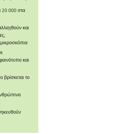
α 20 000 στα
αλλαχθούν και
ες,
 μικροσκόπια·
θε
φαινότυπο και
ο βρίσκεται το
ανθρώπινα
θηκευθούν