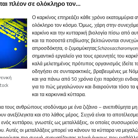
ται πλέον σε ολόκληρο τον…
Ο καρκίνος επηρεάζει κάθε χρόνο εκατομμύρια
ολόκληρο τον κόσμο. Όμως, χάρη στην συνεχόμε
καρκίνο και την κυτταρική βιολογία πίσω από αυτ
και τα ποσοστά επιβίωσης βελτιώνονται συνεχώ
απροσδόκητα, ο ζυμομύκητας
Schizosaccharomyce
σημαντικό εργαλείο για τους ερευνητές του καρκ
καλά μελετημένος πρότυπος οργανισμός (δείτε το 
οδηγήσει σε συνταρακτικές, βραβευμένες με Νό
γενική
και για πάνω από 50 χρόνια έχει παράσχει ενδια
tock
για το πώς μεγαλώνουν και διαιρούνται τόσο τα
και τα καρκινικά κύτταρα.
για τους ανθρώπους ισοδύναμο με ένα ζιζάνιο – ανεπιθύμητα μ
ν ανεξέλεγκτα και στο λάθος μέρος. Συχνά είναι το αποτέλεσμα
ενός κυττάρου, γνωστές ως μεταλλάξεις, οι οποίες συσσωρεύον
υ. Αυτές οι μεταλλάξεις μπορεί να κάνουν τα κύτταρα να μεγα
αιρούνται πιο συχνά, σχηματίζοντας τελικά όγκους που εισβάλλο