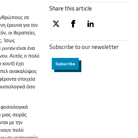
Share this article
 ανθρώπους σε
νη έρευνα για τον
twitter
facebook
linkedin
όν, οι θεραπείες
ς. Ίσως
Subscribe to our
newsletter
s pombe
είναι ένα
ίνου. Αυτός ο πολύ
κουτί) έχει
Subscribe
μπελ ανακαλύψεις
φέροντα στοιχεία
 φυσιολογικά όσο
η φυσιολογικά
 μιας σειράς
ται με την
λώνουν πολύ
υν σε γειτονικούς