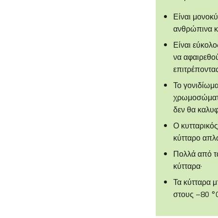
Είναι μονοκύ
ανθρώπινα κ
Είναι εύκολο
να αφαιρεθού
επιτρέποντα
Το γονιδίωμα
χρωμοσώματος
δεν θα καλυφ
Ο κυτταρικός
κύτταρο απλώ
Πολλά από τ
κύτταρα·
Τα κύτταρα 
στους –80 °C