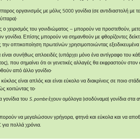
τταρος οργανισμός με μόλις 5000 γονίδια (σε αντιδιαστολή με τ
ύτταρα)·
ς ο χειρισμός του γονιδιώματος – μπορούν να προστεθούν, μετ
ν γονίδια. Επίσης μπορούν να σημανθούν με φθορίζοντες δείκτ
ς την οπτικοποίηση πρωτεϊνών χρησιμοποιώντας εξειδικευμένα
 είναι συνήθως απλοειδές (υπάρχει μόνο ένα αντίγραφο του κά
), που σημαίνει ότι οι γενετικές αλλαγές θα εκφραστούν στον 
θούν από άλλο γονίδιο·
 κύκλος είναι απλός και είναι εύκολο να διακρίνεις σε ποιο στάδι
ς κοιτώντας το·
α γονίδια του
S. pombe
έχουν ομόλογα (ισοδύναμα) γονίδια στα 
μπορούν να μεγαλώσουν γρήγορα, φτηνά και εύκολα και να απο
 για πολλά χρόνια.