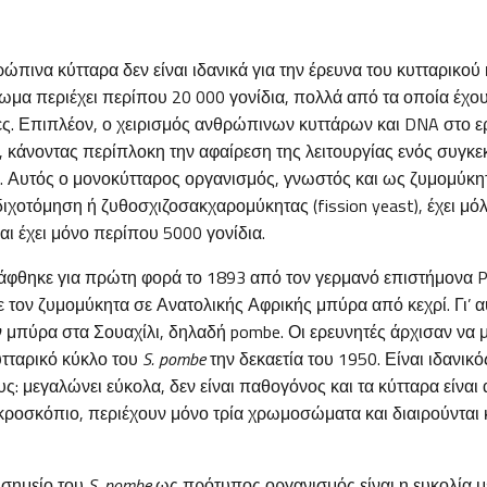
πινα κύτταρα δεν είναι ιδανικά για την έρευνα του κυτταρικού 
ωμα περιέχει περίπου 20 000 γονίδια, πολλά από τα οποία έχο
ίες. Επιπλέον, ο χειρισμός ανθρώπινων κυττάρων και DNA στο 
, κάνοντας περίπλοκη την αφαίρεση της λειτουργίας ενός συγκε
ο. Αυτός ο μονοκύτταρος οργανισμός, γνωστός και ως ζυμομύκ
ιχοτόμηση ή ζυθοσχιζοσακχαρομύκητας (fission yeast), έχει μό
αι έχει μόνο περίπου 5000 γονίδια.
φθηκε για πρώτη φορά το 1893 από τον γερμανό επιστήμονα Pau
 τον ζυμομύκητα σε Ανατολικής Αφρικής μπύρα από κεχρί. Γι’ 
ην μπύρα στα Σουαχίλι, δηλαδή pombe. Οι ερευνητές άρχισαν να 
κυτταρικό κύκλο του
S. pombe
την δεκαετία του 1950. Είναι ιδανικό
ς: μεγαλώνει εύκολα, δεν είναι παθογόνος και τα κύτταρα είναι 
μικροσκόπιο, περιέχουν μόνο τρία χρωμοσώματα και διαιρούνται
 σημείο του
S. pombe
ως πρότυπος οργανισμός είναι η ευκολία μ