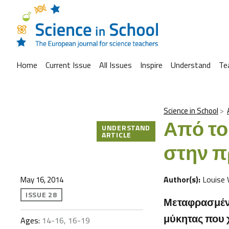
Home
Current Issue
All Issues
Inspire
Understand
Te
Science in School
Από το
UNDERSTAND
ARTICLE
στην π
Author(s):
Louise
May 16, 2014
ISSUE 28
Μεταφρασμέν
μύκητας που 
Ages:
14-16, 16-19