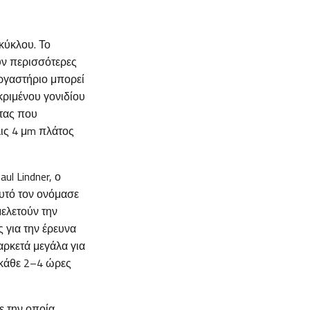
κύκλου. Το
υν περισσότερες
εργαστήριο μπορεί
κριμένου γονιδίου
ητας που
λις 4 μm πλάτος
l Lindner, ο
αυτό τον ονόμασε
μελετούν την
ς για την έρευνα
αρκετά μεγάλα για
 κάθε 2–4 ώρες
ε την οποία