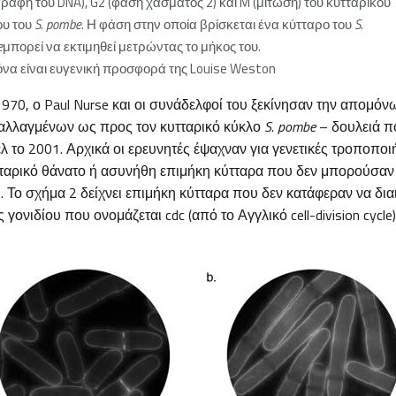
γραφή του DNA), G2 (φάση χάσματος 2) και M (μίτωση) του κυτταρικού
ου του
S. pombe
. Η φάση στην οποία βρίσκεται ένα κύτταρο του
S.
e
μπορεί να εκτιμηθεί μετρώντας το μήκος του.
όνα είναι ευγενική προσφορά της Louise Weston
1970, ο Paul Nurse και οι συνάδελφοί του ξεκίνησαν την απομόν
αλλαγμένων ως προς τον κυτταρικό κύκλο
S. pombe
– δουλειά π
 το 2001. Αρχικά οι ερευνητές έψαχναν για γενετικές τροποποι
αρικό θάνατο ή ασυνήθη επιμήκη κύτταρα που δεν μπορούσαν 
). Το σχήμα 2 δείχνει επιμήκη κύτταρα που δεν κατάφεραν να δι
ονιδίου που ονομάζεται cdc (από το Αγγλικό cell-division cycle)