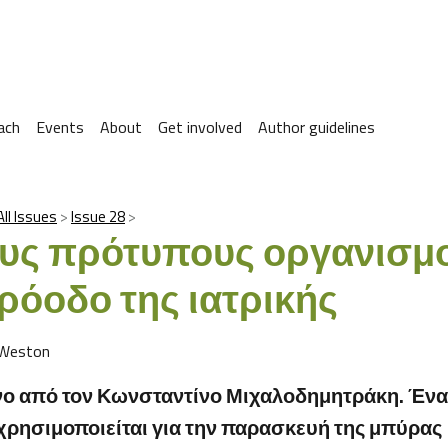
ach
Events
About
Get involved
Author guidelines
All Issues
Issue 28
υς πρότυπους οργανισμ
ρόοδο της ιατρικής
 Weston
ο από τον Κωνσταντίνο Μιχαλοδημητράκη. Ένα
χρησιμοποιείται για την παρασκευή της μπύρας