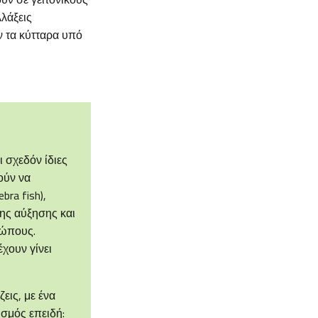
λλάξεις
ν τα κύτταρα υπό
ι σχεδόν ίδιες
ούν να
ra fish),
της αύξησης και
ρώπους.
έχουν γίνει
ζεις, με ένα
ισμός επειδή: