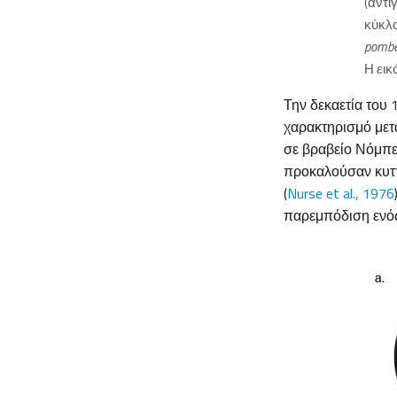
(αντι
κύκλ
pomb
Η εικ
Την δεκαετία του 
χαρακτηρισμό μετ
σε βραβείο Νόμπελ
προκαλούσαν κυττ
(
Nurse et al., 1976
παρεμπόδιση ενός γ