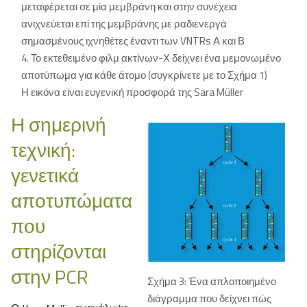
μεταφέρεται σε μία μεμβράνη και στην συνέχεια
ανιχνεύεται επί της μεμβράνης με ραδιενεργά
σημασμένους ιχνηθέτες έναντι των VNTRs Α και Β
4. Το εκτεθειμένο φιλμ ακτίνων-Χ δείχνει ένα μεμονωμένο
αποτύπωμα για κάθε άτομο (συγκρίνετε με το Σχήμα 1)
Η εικόνα είναι ευγενική προσφορά της Sara Müller
Η σημερινή
τεχνική:
γενετικά
αποτυπώματα
που
στηρίζονται
στην PCR
Σχήμα 3: Ένα απλοποιημένο
διάγραμμα που δείχνει πώς