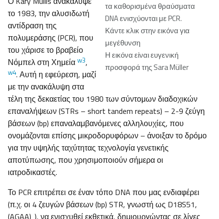
Ο Kary Mullis ανακάλυψε
τα καθορισμένα θραύσματα
το 1983, την αλυσιδωτή
DNA ενισχύονται με PCR.
αντίδραση της
Κάντε κλικ στην εικόνα για
πολυμεράσης (PCR), που
μεγέθυνση
του χάρισε το βραβείο
Η εικόνα είναι ευγενική
w3
Νόμπελ στη Χημεία
,
προσφορά της Sara Müller
w4
. Αυτή η εφεύρεση, μαζί
με την ανακάλυψη στα
τέλη της δεκαετίας του 1980 των σύντομων διαδοχικών
επαναλήψεων (STRs – short tandem repeats) – 2-9 ζεύγη
βάσεων (bp) επαναλαμβανόμενες αλληλουχίες, που
ονομάζονται επίσης μικροδορυφόρων – άνοιξαν το δρόμο
για την υψηλής ταχύτητας τεχνολογία γενετικής
αποτύπωσης, που χρησιμοποιούν σήμερα οι
ιατροδικαστές.
Το PCR επιτρέπει σε έναν τόπο DNA που μας ενδιαφέρει
(π.χ. οι 4 ζευγών βάσεων (bp) STR, γνωστή ως D18S51,
(AGAA)
), να ενισχυθεί εκθετικά, δημιουργώντας σε λίγες