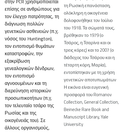
στην PCR χρησιμοποιείται
τη Ρωσική επανάσταση,
επίσης σε ανθρώπους για
ολόκληρη η οικογένεια
τον έλεγχο πατρότητας, τη
δολοφονήθηκε τον Ιούλιο
διάγνωση πολλών
του 1918. Τα σώματά τους,
γενετικών ασθενειών (π.χ.
βρέθηκαν το 1979 (ο
νόσος του Huntington),
Τσάρος, η Τσαρίνα και οι
τον εντοπισμό θυμάτων
τρεις κόρες) και το 2007 (ο
καταστροφών, την
διάδοχος του Τσάρου και η
εξακρίβωση
τέταρτη κόρη, Μαρία),
γενεαλογικών δένδρων,
εντοπίστηκαν με τη χρήση
τον εντοπισμό
γενετικών αποτυπωμάτων
αγνοουμένων και τη
Η εικόνα είναι ευγενική
διερεύνηση ιστορικών
προσφορά του Romanov
προσωπικοτήτων (π.χ.
Collection, General Collection,
τον τελευταίο τσάρο της
Beinecke Rare Book and
Ρωσίας και της
Manuscript Library, Yale
οικογένειάς του). Σε
University
άλλους οργανισμούς,