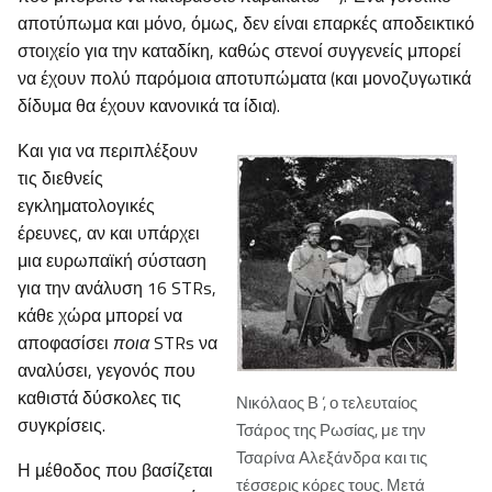
αποτύπωμα και μόνο, όμως, δεν είναι επαρκές αποδεικτικό
στοιχείο για την καταδίκη, καθώς στενοί συγγενείς μπορεί
να έχουν πολύ παρόμοια αποτυπώματα (και μονοζυγωτικά
δίδυμα θα έχουν κανονικά τα ίδια).
Και για να περιπλέξουν
τις διεθνείς
εγκληματολογικές
έρευνες, αν και υπάρχει
μια ευρωπαϊκή σύσταση
για την ανάλυση 16 STRs,
κάθε χώρα μπορεί να
αποφασίσει
ποια
STRs να
αναλύσει, γεγονός που
καθιστά δύσκολες τις
Νικόλαος Β ‘, ο τελευταίος
συγκρίσεις.
Τσάρος της Ρωσίας, με την
Τσαρίνα Αλεξάνδρα και τις
Η μέθοδος που βασίζεται
τέσσερις κόρες τους. Μετά