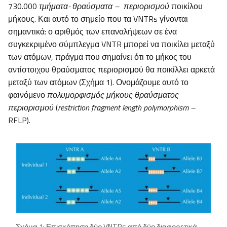
730.000
τμήματα- θραύσματα – περιορισμού
ποικίλου
μήκους. Και αυτό το σημείο που τα VNTRs γίνονται
σημαντικά: ο αριθμός των επαναλήψεων σε ένα
συγκεκριμένο σύμπλεγμα VNTR μπορεί να ποικίλει μεταξύ
των ατόμων, πράγμα που σημαίνει ότι το μήκος του
αντίστοιχου θραύσματος περιορισμού θα ποικίλλει αρκετά
μεταξύ των ατόμων (Σχήμα 1). Ονομάζουμε αυτό το
φαινόμενο
πολυμορφισμός μήκους θραύσματος
περιορισμού
(
restriction fragment length polymorphism –
RFLP).
Σχήμα 1: Επισκόπηση δύο VNTRs από δύο διαφορετικά