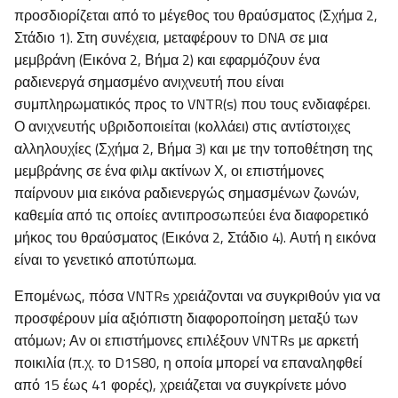
προσδιορίζεται από το μέγεθος του θραύσματος (Σχήμα 2,
Στάδιο 1). Στη συνέχεια, μεταφέρουν το DNA σε μια
μεμβράνη (Εικόνα 2, Βήμα 2) και εφαρμόζουν ένα
ραδιενεργά σημασμένο ανιχνευτή που είναι
συμπληρωματικός προς το VNTR(s) που τους ενδιαφέρει.
Ο ανιχνευτής υβριδοποιείται (κολλάει) στις αντίστοιχες
αλληλουχίες (Σχήμα 2, Βήμα 3) και με την τοποθέτηση της
μεμβράνης σε ένα φιλμ ακτίνων Χ, οι επιστήμονες
παίρνουν μια εικόνα ραδιενεργώς σημασμένων ζωνών,
καθεμία από τις οποίες αντιπροσωπεύει ένα διαφορετικό
μήκος του θραύσματος (Εικόνα 2, Στάδιο 4). Αυτή η εικόνα
είναι το γενετικό αποτύπωμα.
Επομένως, πόσα VNTRs χρειάζονται να συγκριθούν για να
προσφέρουν μία αξιόπιστη διαφοροποίηση μεταξύ των
ατόμων; Αν οι επιστήμονες επιλέξουν VNTRs με αρκετή
ποικιλία (π.χ. το D1S80, η οποία μπορεί να επαναληφθεί
από 15 έως 41 φορές), χρειάζεται να συγκρίνετε μόνο