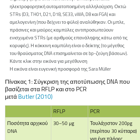
ηλεκτροφορητική αυτοματοποιημένη αλληλούχιση. Οκτώ
STRs (D3, TH01, D21, D18, SE33, vWA, D8 και FGA) και
αμελογενίνη (που δείχνει το φύλο) αναλύθηκαν. Οι μπλε,
πράσινες και μαύρες καμπύλες αντιπροσωπεύουν
ενισχυμένα STRs (με αριθμούς επανάληψης κάτω από τις
κορυφές). Η κόκκινη καμπύλη είναι ο δείκτης (το μέγεθος
του θραύσματος DNA επισημαίνεται σε bp-ζεύγη βάσεων).
Κάντε κλικ στην εικόνα για μεγέθυνση
Η εικόνα είναι ευγενική προσφορά της Sara Müller
Πίνακας 1: Σύγκριση της αποτύπωσης DNA που
βασίζεται στα RFLP και στο PCR
μετά
Butler (2010)
RFLP
PCR
Ποσότητα αρχικού
30–50 µg
Τουλάχιστον 200pg
DNA
(περίπου 30 κύτταρα)
για ένα πλήρες