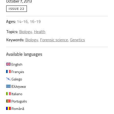
October 7, 2013
ISSUE 22
Ages:
14-16, 16-19
Topics:
Biology
,
Health
Keywords:
Biology
,
Forensic science
,
Genetics
Available languages
English
Français
Galego
Ελληνικα
Italiano
Português
Română