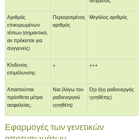
δείγματος
Αριθμός
Περιορισμένος
Μεγάλος αριθμός
επικυρωμένων
αριθμός
τόπων (σημαντικό,
αν πρόκειται για
συγγενείς)
Κίνδυνος
+
+++
επιμόλυνσης
Απαιτούνται
Ναι (λόγω του
Όχι (όχι ραδιενεργός
πρόσθετα μέτρα
ραδιενεργού
ιχνηθέτης)
ασφαλείας;
ιχνηθέτη)
Εφαρμογές των γενετικών
αποτυπωμάτων