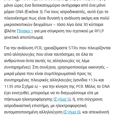
n
μόνο ώρες ένα δισεκατομμύριο αντίγραφα από ένα μόνο
μόριο DNA (Εικόνα 3). Για τους ιατροδικαστές, αυτό έχει το
πλεονέκτημα πως είναι δυνατή η ανάλυση ακόμη και πολύ
μικροσκοπικών δειγμάτων – τόσο λίγο όσα 30 κύτταρα
(βλέπε
Πίνακα 1
για μια σύγκριση του σχετικού με RFLP
γενετικό αποτύπωμα).
Για την ανάλυση PCR, χρειαζόμαστε STRs που πλευρίζονται
από αλληλουχίες που είναι ταυτόσημες σε όλα τα
ανθρώπινα όντα (αυτές τις αλληλουχίες τις λέμε
συντηρημένες
). Στη συνέχεια, χρησιμοποιούμε εκκινητές –
μικρά μόρια που είναι συμπληρωματικά προς τις
συντηρημένες πλευρικές αλληλουχίες (γονίδια 1134 και
1135 στο Σχήμα 4) – για την κίνηση της PCR. Μόλις το DNA
έχει ενισχυθεί, μπορούμε να το διαχωρίσουμε είτε με
πήκτωμα ηλεκτροφόρησης (
Σχήμα 5
), ή, στη σύγχρονη
ιατροδικαστική επιστήμη, με ηλεκτροφορητική
αυτοματοποιημένη αλληλούχιση (
Σχήμα 6
), και απεικόνισή