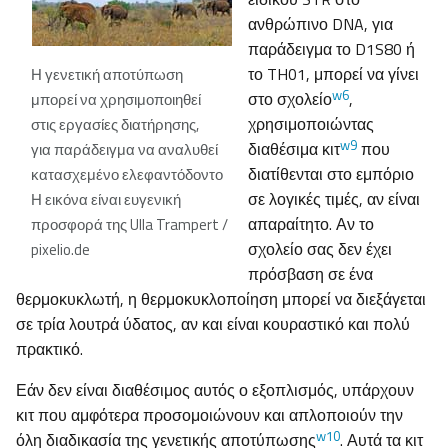
ανθρώπινο DNA, για
παράδειγμα το D1S80 ή
το TH01, μπορεί να γίνει
Η γενετική αποτύπωση
w6
στο σχολείο
,
μπορεί να χρησιμοποιηθεί
χρησιμοποιώντας
στις εργασίες διατήρησης,
w9
διαθέσιμα κιτ
που
για παράδειγμα να αναλυθεί
διατίθενται στο εμπόριο
κατασχεμένο ελεφαντόδοντο
σε λογικές τιμές, αν είναι
Η εικόνα είναι ευγενική
απαραίτητο. Αν το
προσφορά της Ulla Trampert /
σχολείο σας δεν έχει
pixelio.de
πρόσβαση σε ένα
θερμοκυκλωτή, η θερμοκυκλοποίηση μπορεί να διεξάγεται
σε τρία λουτρά ύδατος, αν και είναι κουραστικό και πολύ
πρακτικό.
Εάν δεν είναι διαθέσιμος αυτός ο εξοπλισμός, υπάρχουν
κιτ που αμφότερα προσομοιώνουν και απλοποιούν την
w10
όλη διαδικασία της γενετικής αποτύπωσης
. Αυτά τα κιτ