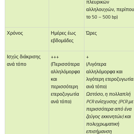
πλευρικών
αλληλουχιών, περίπο
το 50 – 500 bp)
Χρόνος
Ημέρες έως
Ώρες
εβδομάδες
Ισχύς διάκρισης
+++
+
ανά τόπο
(Περισσότερα
(Λιγότερα
αλληλόμορφα
αλληλόμορφα και
και
λιγότερη ετεροζυγωτία
περισσότερη
ανά τόπο)
ετεροζυγωτία
Ωστόσο, η πολλαπλή
ανά τόπο)
PCR ενίσχυσης (PCR με
περισσότερα από ένα
ζεύγος εκκινητών) και
πολυχρωματική
επισήμανση