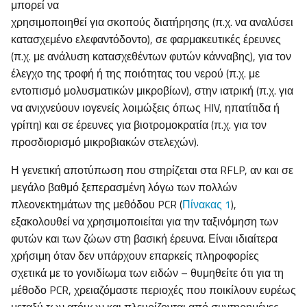
μπορεί να
χρησιμοποιηθεί για σκοπούς διατήρησης (π.χ. να αναλύσει
κατασχεμένο ελεφαντόδοντο), σε φαρμακευτικές έρευνες
(π.χ. με ανάλυση κατασχεθέντων φυτών κάνναβης), για τον
έλεγχο της τροφή ή της ποιότητας του νερού (π.χ. με
εντοπισμό μολυσματικών μικροβίων), στην ιατρική (π.χ. για
να ανιχνεύουν ιογενείς λοιμώξεις όπως HIV, ηπατίτιδα ή
γρίπη) και σε έρευνες για βιοτρομοκρατία (π.χ. για τον
προσδιορισμό μικροβιακών στελεχών).
Η γενετική αποτύπωση που στηρίζεται στα RFLP, αν και σε
μεγάλο βαθμό ξεπερασμένη λόγω των πολλών
πλεονεκτημάτων της μεθόδου PCR (
Πίνακας 1
),
εξακολουθεί να χρησιμοποιείται για την ταξινόμηση των
φυτών και των ζώων στη βασική έρευνα. Είναι ιδιαίτερα
χρήσιμη όταν δεν υπάρχουν επαρκείς πληροφορίες
σχετικά με το γονιδίωμα των ειδών – θυμηθείτε ότι για τη
μέθοδο PCR, χρειαζόμαστε περιοχές που ποικίλουν ευρέως