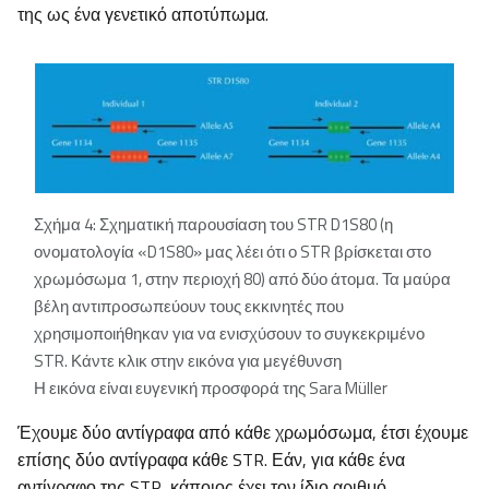
της ως ένα γενετικό αποτύπωμα.
Σχήμα 4: Σχηματική παρουσίαση του STR D1S80 (η
ονοματολογία «D1S80» μας λέει ότι ο STR βρίσκεται στο
χρωμόσωμα 1, στην περιοχή 80) από δύο άτομα. Τα μαύρα
βέλη αντιπροσωπεύουν τους εκκινητές που
χρησιμοποιήθηκαν για να ενισχύσουν το συγκεκριμένο
STR. Κάντε κλικ στην εικόνα για μεγέθυνση
Η εικόνα είναι ευγενική προσφορά της Sara Müller
Έχουμε δύο αντίγραφα από κάθε χρωμόσωμα, έτσι έχουμε
επίσης δύο αντίγραφα κάθε STR. Εάν, για κάθε ένα
αντίγραφο της STR, κάποιος έχει τον ίδιο αριθμό