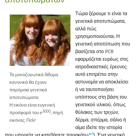
Τώρα ξέρουμε τι είναι τα
γενετικά αποτυπώματα,
αλλά πώς
χρησιμοποιούνται; Η
γενετική αποτύπωση που
βασίζεται στο PCR
εφαρμόζεται ευρέως στις
ιατροδικαστικές έρευνες:
αυτό επιτρέπει στην
Τα μονοζυγωτικά δίδυμα
αστυνομία να αποκλείσει
κανονικά θα έχουν
ή να ταυτοποιήσει
παρόμοια γενετικά
υπόπτους στη βάση του
αποτυπώματα
γενετικού υλικού, όπως
Η εικόνα είναι ευγενική
3000
θύλακες των τριχών,
προσφορά του e
; πηγή
δέρμα, σπέρμα, σάλιο ή
εικόνας: Flickr
αίμα (δείτε την ιστορία
w5
που μπορείτε να κατεβάσετε παρακάτω
). Ένα γενετικό