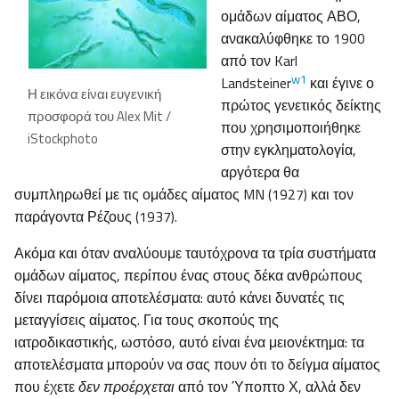
ομάδων αίματος ΑΒΟ,
ανακαλύφθηκε το 1900
από τον Karl
w1
Landsteiner
και έγινε ο
Η εικόνα είναι ευγενική
πρώτος γενετικός δείκτης
προσφορά του Alex Mit /
που χρησιμοποιήθηκε
iStockphoto
στην εγκληματολογία,
αργότερα θα
συμπληρωθεί με τις ομάδες αίματος MN (1927) και τον
παράγοντα Ρέζους (1937).
Ακόμα και όταν αναλύουμε ταυτόχρονα τα τρία συστήματα
ομάδων αίματος, περίπου ένας στους δέκα ανθρώπους
δίνει παρόμοια αποτελέσματα: αυτό κάνει δυνατές τις
μεταγγίσεις αίματος. Για τους σκοπούς της
ιατροδικαστικής, ωστόσο, αυτό είναι ένα μειονέκτημα: τα
αποτελέσματα μπορούν να σας πουν ότι το δείγμα αίματος
που έχετε
δεν προέρχεται
από τον Ύποπτο Χ, αλλά δεν