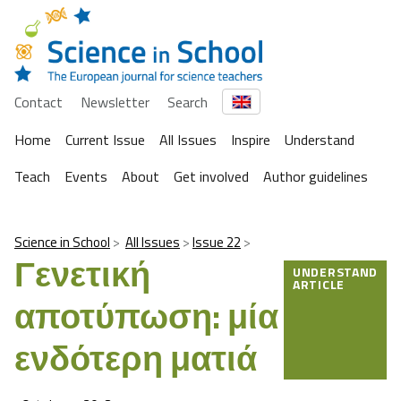
Contact
Newsletter
Search
Home
Current Issue
All Issues
Inspire
Understand
Teach
Events
About
Get involved
Author guidelines
Science in School
All Issues
Issue 22
Γενετική
UNDERSTAND
ARTICLE
αποτύπωση: μία
ενδότερη ματιά