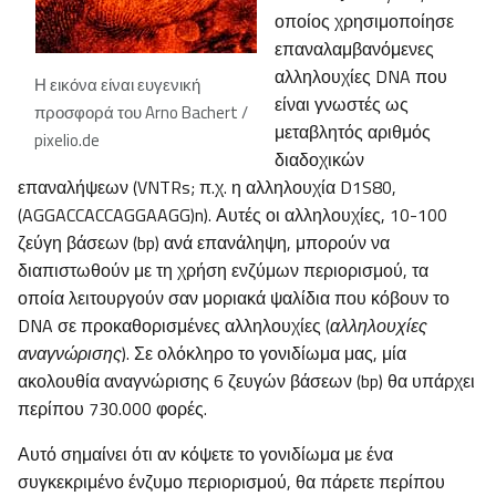
οποίος χρησιμοποίησε
επαναλαμβανόμενες
αλληλουχίες DNA που
Η εικόνα είναι ευγενική
είναι γνωστές ως
προσφορά του Arno Bachert /
μεταβλητός αριθμός
pixelio.de
διαδοχικών
επαναλήψεων (VNTRs; π.χ. η αλληλουχία D1S80,
(AGGACCACCAGGAAGG)n). Αυτές οι αλληλουχίες, 10-100
ζεύγη βάσεων (bp) ανά επανάληψη, μπορούν να
διαπιστωθούν με τη χρήση ενζύμων περιορισμού, τα
οποία λειτουργούν σαν μοριακά ψαλίδια που κόβουν το
DNA σε προκαθορισμένες αλληλουχίες (
αλληλουχίες
αναγνώρισης
). Σε ολόκληρο το γονιδίωμα μας, μία
ακολουθία αναγνώρισης 6 ζευγών βάσεων (bp) θα υπάρχει
περίπου 730.000 φορές.
Αυτό σημαίνει ότι αν κόψετε το γονιδίωμα με ένα
συγκεκριμένο ένζυμο περιορισμού, θα πάρετε περίπου