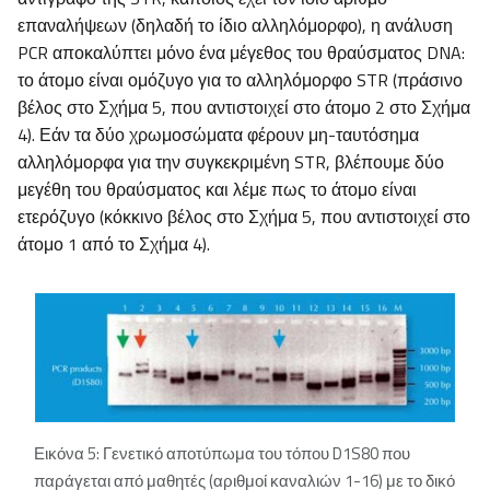
επαναλήψεων (δηλαδή το ίδιο αλληλόμορφο), η ανάλυση
PCR αποκαλύπτει μόνο ένα μέγεθος του θραύσματος DNA:
το άτομο είναι ομόζυγο για το αλληλόμορφο STR (πράσινο
βέλος στο Σχήμα 5, που αντιστοιχεί στο άτομο 2 στο Σχήμα
4). Εάν τα δύο χρωμοσώματα φέρουν μη-ταυτόσημα
αλληλόμορφα για την συγκεκριμένη STR, βλέπουμε δύο
μεγέθη του θραύσματος και λέμε πως το άτομο είναι
ετερόζυγο (κόκκινο βέλος στο Σχήμα 5, που αντιστοιχεί στο
άτομο 1 από το Σχήμα 4).
Εικόνα 5: Γενετικό αποτύπωμα του τόπου D1S80 που
παράγεται από μαθητές (αριθμοί καναλιών 1-16) με το δικό