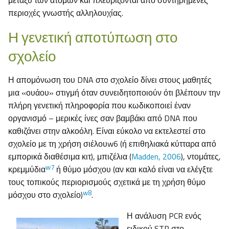
μεταξύ των ατόμων και πλευρίζονται από συντηρημένες
περιοχές γνωστής αλληλουχίας.
Η γενετική αποτύπωση στο
σχολείο
Η απομόνωση του DNA στο σχολείο δίνει στους μαθητές
μια «ουάου» στιγμή όταν συνειδητοποιούν ότι βλέπουν την
πλήρη γενετική πληροφορία που κωδικοποιεί έναν
οργανισμό – μερικές ίνες σαν βαμβάκι από DNA που
καθιζάνει στην αλκοόλη. Είναι εύκολο να εκτελεστεί στο
σχολείο με τη χρήση σιέλουw6 (ή επιθηλιακά κύτταρα από
εμπορικά διαθέσιμα κιτ), μπιζέλια (
Madden, 2006
), ντομάτες,
w7
κρεμμύδια
ή θύμο μόσχου (αν και καλό είναι να ελέγξτε
τους τοπικούς περιορισμούς σχετικά με τη χρήση θύμο
w8
μόσχου στο σχολείο)
.
Η ανάλυση PCR ενός
ειδικού STR στο