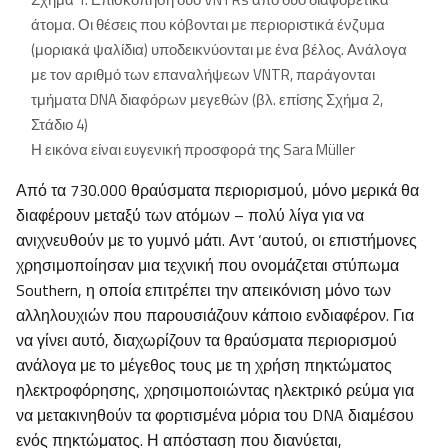
άτομα. Οι θέσεις που κόβονται με περιοριστικά ένζυμα
(μοριακά ψαλίδια) υποδεικνύονται με ένα βέλος. Ανάλογα
με τον αριθμό των επαναλήψεων VNTR, παράγονται
τμήματα DNA διαφόρων μεγεθών (βλ. επίσης Σχήμα 2,
Στάδιο 4)
Η εικόνα είναι ευγενική προσφορά της Sara Müller
Από τα 730.000 θραύσματα περιορισμού, μόνο μερικά θα
διαφέρουν μεταξύ των ατόμων – πολύ λίγα για να
ανιχνευθούν με το γυμνό μάτι. Αντ ‘αυτού, οι επιστήμονες
χρησιμοποίησαν μια τεχνική που ονομάζεται στύπωμα
Southern, η οποία επιτρέπει την απεικόνιση μόνο των
αλληλουχιών που παρουσιάζουν κάποιο ενδιαφέρον. Για
να γίνει αυτό, διαχωρίζουν τα θραύσματα περιορισμού
ανάλογα με το μέγεθος τους με τη χρήση πηκτώματος
ηλεκτροφόρησης, χρησιμοποιώντας ηλεκτρικό ρεύμα για
να μετακινηθούν τα φορτισμένα μόρια του DNA διαμέσου
ενός πηκτώματος. Η απόσταση που διανύεται,