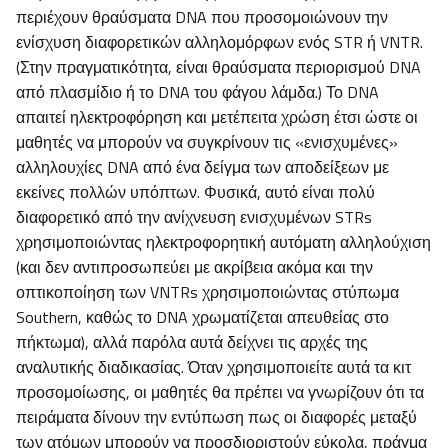
περιέχουν θραύσματα DNA που προσομοιώνουν την
ενίσχυση διαφορετικών αλληλομόρφων ενός STR ή VNTR.
(Στην πραγματικότητα, είναι θραύσματα περιορισμού DNA
από πλασμίδιο ή το DNA του φάγου λάμδα.) Το DNA
απαιτεί ηλεκτροφόρηση και μετέπειτα χρώση έτσι ώστε οι
μαθητές να μπορούν να συγκρίνουν τις «ενισχυμένες»
αλληλουχίες DNA από ένα δείγμα των αποδείξεων με
εκείνες πολλών υπόπτων. Φυσικά, αυτό είναι πολύ
διαφορετικό από την ανίχνευση ενισχυμένων STRs
χρησιμοποιώντας ηλεκτροφορητική αυτόματη αλληλούχιση
(και δεν αντιπροσωπεύει με ακρίβεια ακόμα και την
οπτικοποίηση των VNTRs χρησιμοποιώντας στύπωμα
Southern, καθώς το DNA χρωματίζεται απευθείας στο
πήκτωμα), αλλά παρόλα αυτά δείχνει τις αρχές της
αναλυτικής διαδικασίας. Όταν χρησιμοποιείτε αυτά τα κιτ
προσομοίωσης, οι μαθητές θα πρέπει να γνωρίζουν ότι τα
πειράματα δίνουν την εντύπωση πως οι διαφορές μεταξύ
των ατόμων μπορούν να προσδιοριστούν εύκολα, πράγμα