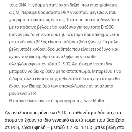
τους DNA. Η γραμμή στην άκρη δεξιά, που επισημαίνεται
ως Μ, περιέχει θραύσματα DNA γνωστών μεγεθών, που
χρησιμοποιούνται ως δείκτες. Το άτομο που υποδεικνύεται
με το πράσινο βέλος είναι ομόζυγο για τον τόπο D1S80
(μόνον μία ζώνη είναι ορατή). Το άτομο που επισημαίνεται
με το κόκκινο βέλος είναι ετερόζυγο (δύο ζώνες). Τα μπλε
βέλη υποδεικνύουν δύο μαθητές που είναι ετερόζυγοι και
έχουν τον ίδιο αριθμό επαναλήψεων για κάθε
αλληλόμορφο στον τόπο D1S80. Αυτό σημαίνει ότι δεν
μπορούν να διακριθούν με το αποτύπωμα. Μπορεί να είναι
δίδυμα, αλλά είναι επίσης πιθανό ότι δύο άσχετα άτομα θα
έχουν τον ίδιο αριθμό των επαναλήψεων αν αναλύεται
μόνο ένα STR
Η εικόνα είναι ευγενική προσφορά της Sara Müller
Αν αναλύσουμε μόνο ένα STR, η πιθανότητα δύο άσχετα
άτομα να έχουν το ίδιο γενετικό αποτύπωμα που βασίζεται
σε PCR, είναι υψηλή – μεταξύ 1:2 και 1:100 (μπλε βέλη στο