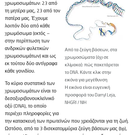
χρωμοσωμάτων: 23 από
τη μητέρα μας, 23 από τον
πατέρα μας. Έχουμε
λοιπόν δύο από κάθε
χρωμόσωμα (εκτός –
στην περίπτωση των
ανδρικών φυλετικών
Από τα ζεύγη βάσεων, στα
χρωμοσωμάτων) και ως
χρωμοσώματα (όχι σε
εκ τούτου δύο αντίγραφα
κλίμακα): πώς πακετάρεται
κάθε γονιδίου.
το DNA. Κάντε κλικ στην
εικόνα για μεγέθυνση
Το κύριο συστατικό των
Η εικόνα είναι ευγενική
χρωμοσωμάτων είναι το
προσφορά του Darryl Leja,
δεσοξυριβονουκλεϊνικό
NHGRI / NIH
οξύ (DNA), το οποίο
περιέχει πληροφορίες για
την κατασκευή των πρωτεϊνών που χρειάζονται για τη ζωή.
Ωστόσο, από τα 3 δισεκατομμύρια ζεύγη βάσεων μας (bp),