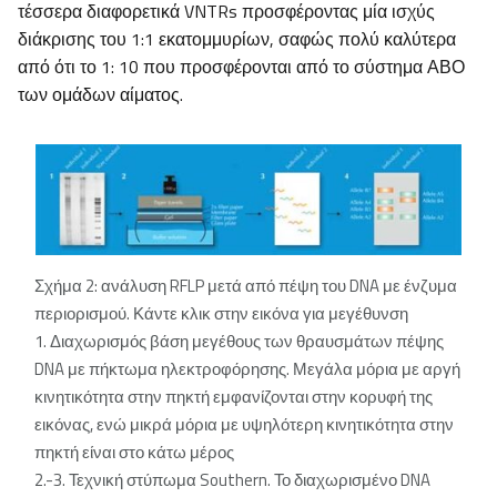
τέσσερα διαφορετικά VNTRs προσφέροντας μία ισχύς
διάκρισης του 1:1 εκατομμυρίων, σαφώς πολύ καλύτερα
από ότι το 1: 10 που προσφέρονται από το σύστημα ΑΒΟ
των ομάδων αίματος.
Σχήμα 2: ανάλυση RFLP μετά από πέψη του DNA με ένζυμα
περιορισμού. Κάντε κλικ στην εικόνα για μεγέθυνση
1. Διαχωρισμός βάση μεγέθους των θραυσμάτων πέψης
DNA με πήκτωμα ηλεκτροφόρησης. Μεγάλα μόρια με αργή
κινητικότητα στην πηκτή εμφανίζονται στην κορυφή της
εικόνας, ενώ μικρά μόρια με υψηλότερη κινητικότητα στην
πηκτή είναι στο κάτω μέρος
2.-3. Τεχνική στύπωμα Southern. Το διαχωρισμένο DNA