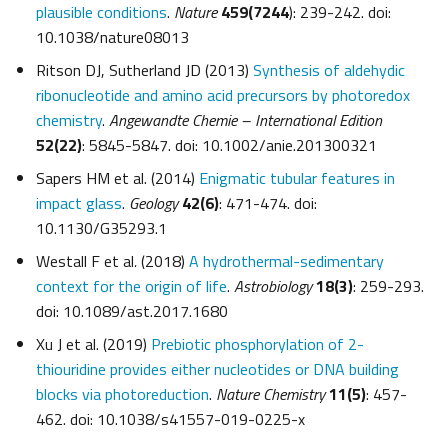
plausible conditions
.
Nature
459(7244
): 239-242. doi:
10.1038/nature08013
Ritson DJ, Sutherland JD (2013)
Synthesis of aldehydic
ribonucleotide and amino acid precursors by photoredox
chemistry
.
Angewandte Chemie – International Edition
52(22)
: 5845-5847. doi: 10.1002/anie.201300321
Sapers HM et al. (2014)
Enigmatic tubular features in
impact glass
.
Geology
42(6)
: 471-474. doi:
10.1130/G35293.1
Westall F et al
.
(2018)
A hydrothermal-sedimentary
context for the origin of life
.
Astrobiology
18(3)
: 259-293.
doi: 10.1089/ast.2017.1680
Xu J et al. (2019)
Prebiotic phosphorylation of 2-
thiouridine provides either nucleotides or DNA building
blocks via photoreduction
.
Nature Chemistry
11(5)
: 457-
462. doi: 10.1038/s41557-019-0225-x