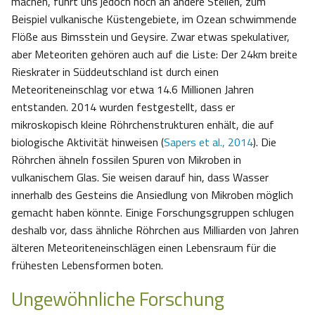
machen, führt uns jedoch noch an andere Stellen, zum
Beispiel vulkanische Küstengebiete, im Ozean schwimmende
Flöße aus Bimsstein und Geysire. Zwar etwas spekulativer,
aber Meteoriten gehören auch auf die Liste: Der 24km breite
Rieskrater in Süddeutschland ist durch einen
Meteoriteneinschlag vor etwa 14.6 Millionen Jahren
entstanden. 2014 wurden festgestellt, dass er
mikroskopisch kleine Röhrchenstrukturen enhält, die auf
biologische Aktivität hinweisen (
Sapers et al., 2014
). Die
Röhrchen ähneln fossilen Spuren von Mikroben in
vulkanischem Glas. Sie weisen darauf hin, dass Wasser
innerhalb des Gesteins die Ansiedlung von Mikroben möglich
gemacht haben könnte. Einige Forschungsgruppen schlugen
deshalb vor, dass ähnliche Röhrchen aus Milliarden von Jahren
älteren Meteoriteneinschlägen einen Lebensraum für die
frühesten Lebensformen boten.
Ungewöhnliche Forschung