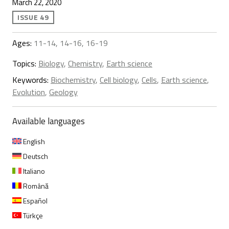
March 22, 2020
ISSUE 49
Ages:
11-14, 14-16, 16-19
Topics:
Biology
,
Chemistry
,
Earth science
Keywords:
Biochemistry
,
Cell biology
,
Cells
,
Earth science
,
Evolution
,
Geology
Available languages
English
Deutsch
Italiano
Română
Español
Türkçe