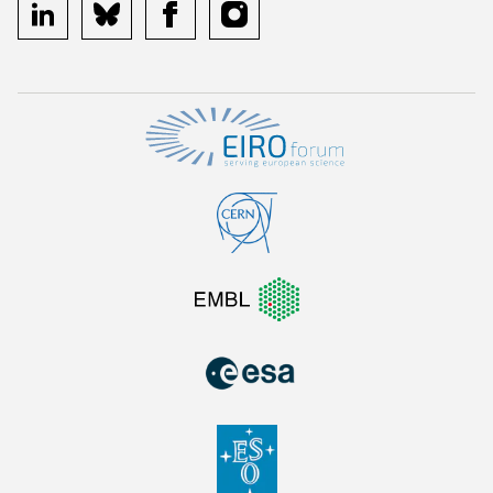
linkedin
bluesky
facebook
instagram