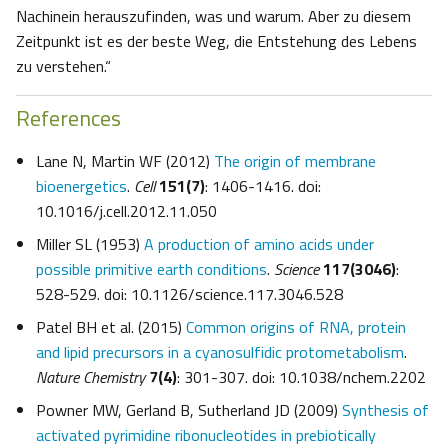
Nachinein herauszufinden, was und warum. Aber zu diesem
Zeitpunkt ist es der beste Weg, die Entstehung des Lebens
zu verstehen.“
References
Lane N, Martin WF (2012)
The origin of membrane
bioenergetics
.
Cell
151(7)
: 1406-1416. doi:
10.1016/j.cell.2012.11.050
Miller SL (1953)
A production of amino acids under
possible primitive earth conditions
.
Science
117(3046)
:
528-529. doi: 10.1126/science.117.3046.528
Patel BH et al. (2015)
Common origins of RNA, protein
and lipid precursors in a cyanosulfidic protometabolism
.
Nature Chemistry
7(4)
: 301-307. doi: 10.1038/nchem.2202
Powner MW, Gerland B, Sutherland JD (2009)
Synthesis of
activated pyrimidine ribonucleotides in prebiotically