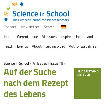
Contact
Newsletter
Search
Home
Current Issue
All Issues
Inspire
Understand
Teach
Events
About
Get involved
Author guidelines
Science in School
All Issues
Issue 49
Auf der Suche
UNDERSTAND
ARTICLE
nach dem Rezept
des Lebens