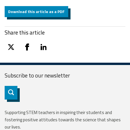
Download this article as a PDF
Share this article
twitter
facebook
linkedin
Subscribe to our
newsletter
Subscribe
Supporting STEM teachers in inspiring their students and
fostering positive attitudes towards the science that shapes
our lives.