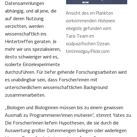
Datensammlungen
abhängig, und all jene, die
Ansicht des im Plankton
auf deren Nutzung
vorkommenden
Histioneis
verzichten, werden
elongate,
gefunden vom
wissenschaftlich ins
Tara-Team im
Hintertreffen geraten. Je
südpazifischen Ozean.
mehr wir uns spezialisieren,
tintinnidguy/Flickr.com
desto schwieriger wird es,
isolierte Einzelexperimente
durchzuführen. Für tiefer gehende Forschungsarbeiten wird
es unabdingbar sein, dass Forscher/innen mit
unterschiedlichem wissenschaftlichen Background
zusammenarbeiten.
„Biologen und Biologinnen müssen bis zu einem gewissen
Ausmaß zu Programmierer/innen mutieren“, stimmt Yates zu.
Die Forscher/innen liefern Hypothesen, die sie durch die
Auswertung großer Datenmengen belegen oder widerlegen