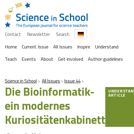
Contact
Newsletter
Search
Home
Current Issue
All Issues
Inspire
Understand
Teach
Events
About
Get involved
Author guidelines
Science in School
All Issues
Issue 44
Die Bioinformatik-
UNDERSTAN
ARTICLE
ein modernes
Kuriositätenkabinett