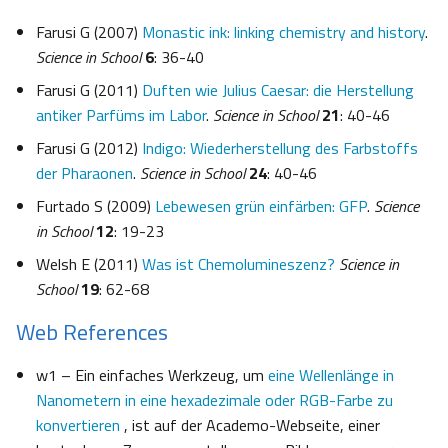
Farusi G (2007)
Monastic ink: linking chemistry and history
.
Science in School
6
: 36-40
Farusi G (2011)
Duften wie Julius Caesar: die Herstellung
antiker Parfüms im Labor
.
Science in School
21
: 40-46
Farusi G (2012)
Indigo: Wiederherstellung des Farbstoffs
der Pharaonen
.
Science in School
24
: 40-46
Furtado S (2009)
Lebewesen grün einfärben: GFP
.
Science
in School
12
: 19-23
Welsh E (2011)
Was ist Chemolumineszenz?
Science in
School
19
: 62-68
Web References
w1 – Ein einfaches Werkzeug, um
eine Wellenlänge in
Nanometern in eine hexadezimale oder RGB-Farbe zu
konvertieren
, ist auf der Academo-Webseite, einer