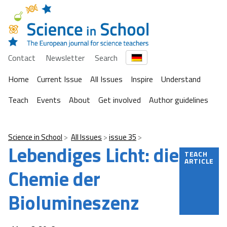
Contact
Newsletter
Search
Home
Current Issue
All Issues
Inspire
Understand
Teach
Events
About
Get involved
Author guidelines
Science in School
All Issues
issue 35
Lebendiges Licht: die
TEACH
ARTICLE
Chemie der
Biolumineszenz