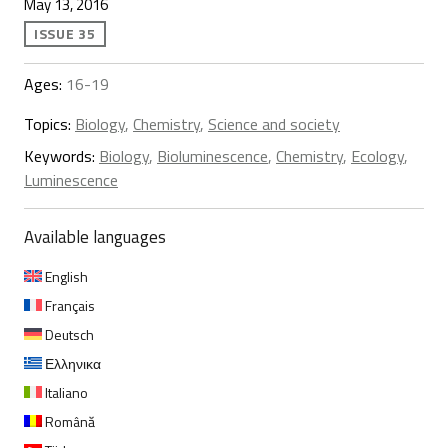
May 13, 2016
ISSUE 35
Ages:
16-19
Topics:
Biology
,
Chemistry
,
Science and society
Keywords:
Biology
,
Bioluminescence
,
Chemistry
,
Ecology
,
Luminescence
Available languages
English
Français
Deutsch
Ελληνικα
Italiano
Română