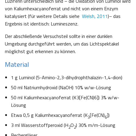
Luziferin unterschiedlich sind – die Oxidation von Luminol wird
von Kaliumhexacyanoferrat und nicht von einem Enzym
katalysiert (für weitere Details siehe
Welsh, 2011
)– das
Ergebnis ist identisch: Lumineszenz.
Der abschließende Versuchsteil sollte in einer dunklen
Umgebung durchgeführt werden, um das Lichtspektakel
möglichst gut erkennen zu können.
Material
1 g Luminol (5-Amino-2,3-dihydrophthalazin-1,4-dion)
50 ml Natriumhydroxid (NaOH) 10% w/w-Lösung
50 ml Kaliumhexacyanoferrat (K3[Fe(CN)6]) 3% w/w-
Lösung
Etwa 0,5 g Kaliumhexacyanoferrat (K
[Fe(CN)
])
3
6
3 ml Wasserstoffperoxid (H
O
) 30% m/m-Lösung
2
2
Bechergläser