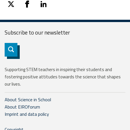
twitter
facebook
linkedin
Subscribe to our
newsletter
Subscribe
Supporting STEM teachers in inspiring their students and
fostering positive attitudes towards the science that shapes
our lives.
About Science in School
About EIROforum
Imprint and data policy
Copyright