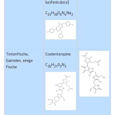
luciferin.docx]
C
H
0
N
Na
33
38
6
4
2
Tintenfische,
Coelenterazine
Garnelen, einige
C
H
0
N
26
21
3
3
Fische