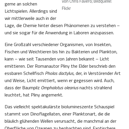
von Chris Favero; Bildquelle:
gerne an solchen
Flickr
Lichtspielen. Allerdings sind
wir mittlerweile auch in der
Lage, die Chemie hinter diesen Phänomenen zu verstehen –
und sie sogar für die Anwendung in Laboren anzupassen.
Eine Großzahl verschiedener Organismen, von Insekten,
Fischen und Weichtieren bis hin zu Bakterien und Plankton,
kann – wie seit Tausenden von Jahren bekannt – Licht
emittieren. Der Romanautor Pliny the Elder beschrieb den
essbaren Schellfisch
Pholas dactylus
, der, in Verstörender Art
und Weise, Licht emittiert, wenn er gegessen wird. Auch,
dass der Baumpilz
Omphalotus olearius
nachts strahlend
leuchtet, hat Pliny angemerkt.
Das vielleicht spektakulärste biolumineszente Schauspiel
stammt von Dinoflagellaten, einer Planktonart, die die
bläulich glühenden Wellen verursacht, die manchmal an der
Oberfläche von Ozeanen zu beobachten sind. Exotischere