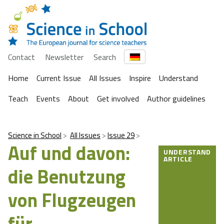
Contact
Newsletter
Search
Home
Current Issue
All Issues
Inspire
Understand
Teach
Events
About
Get involved
Author guidelines
Science in School
All Issues
Issue 29
Auf und davon:
UNDERSTAND
ARTICLE
die Benutzung
von Flugzeugen
für