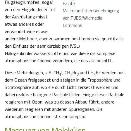
Flugzeugrumpfes, sogar
Pazifik
von den Flügeln. Jeder Teil
Mit freundlicher Genehmigung
der Ausrüstung misst
von TUBS/Wikimedia
etwas anderes oder
Commons
verwendet eine etwas
andere Methode, aber zusammen bestimmen sie quantitativ
den Einfluss der sehr kurzlebigen (VSL)
Halogenkohlenwasserstoffe und wie diese die komplexe
atmosphärische Chemie verändern, die uns alle betrifft.
Diese Verbindungen, z.B. CH
I, CH
Br
und CH
Br, werden aus
3
2
2
3
dem Ozean freigesetzt und steigen in die Troposphäre und
Stratosphäre auf, wo sie durch Licht zersetzt werden und
dabei reaktive halogene Radikale bilden. Einige dieser Radikale
reagieren mit Ozon, was zu dessen Abbau führt, andere
wiederum reagieren mit anderen Spurengasen. Die
atmosphärische Chemie ist sehr komplex.
Messung von Molekülen