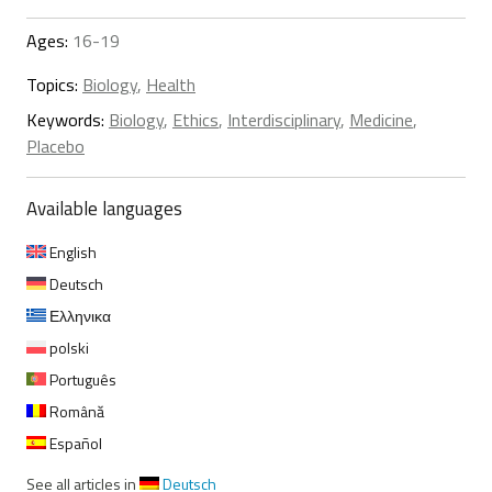
Ages:
16-19
Topics:
Biology
,
Health
Keywords:
Biology
,
Ethics
,
Interdisciplinary
,
Medicine
,
Placebo
Available languages
English
Deutsch
Ελληνικα
polski
Português
Română
Español
See all articles in
Deutsch