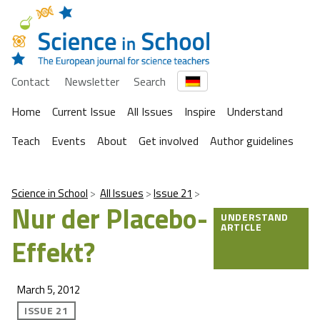
Contact
Newsletter
Search
Home
Current Issue
All Issues
Inspire
Understand
Teach
Events
About
Get involved
Author guidelines
Science in School
All Issues
Issue 21
Nur der Placebo-
UNDERSTAND
ARTICLE
Effekt?
March 5, 2012
ISSUE 21