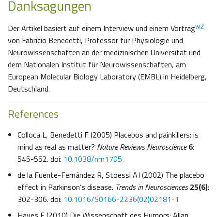
Danksagungen
w2
Der Artikel basiert auf einem Interview und einem Vortrag
von Fabricio Benedetti, Professor für Physiologie und
Neurowissenschaften an der medizinischen Universität und
dem Nationalen Institut für Neurowissenschaften, am
European Molecular Biology Laboratory (EMBL) in Heidelberg,
Deutschland.
References
Colloca L, Benedetti F (2005) Placebos and painkillers: is
mind as real as matter?
Nature Reviews Neuroscience
6
:
545-552. doi:
10.1038/nrn1705
de la Fuente-Fernández R, Stoessl AJ (2002) The placebo
effect in Parkinson’s disease.
Trends in Neurosciences
25(6)
:
302-306. doi:
10.1016/S0166-2236(02)02181-1
Hayes E (2010) Die Wissenschaft des Humors: Allan