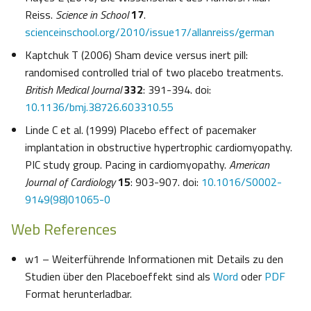
Reiss.
Science in School
17
.
scienceinschool.org/2010/issue17/allanreiss/german
Kaptchuk T (2006) Sham device versus inert pill:
randomised controlled trial of two placebo treatments.
British Medical Journal
332
: 391-394. doi:
10.1136/bmj.38726.603310.55
Linde C et al. (1999) Placebo effect of pacemaker
implantation in obstructive hypertrophic cardiomyopathy.
PIC study group. Pacing in cardiomyopathy.
American
Journal of Cardiology
15
: 903-907. doi:
10.1016/S0002-
9149(98)01065-0
Web References
w1 – Weiterführende Informationen mit Details zu den
Studien über den Placeboeffekt sind als
Word
oder
PDF
Format herunterladbar.