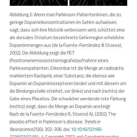
Abbildung 2: Wenn man Parkinson-PatientenInnen, die zu
geringe Dopaminkonzentrationen im Gehirn aufweisen,
sagt, dass sich ihre Motorik verbessern wird, schüttet eine
als dorsales Striatum bezeichnete Gehirnregion erhebliche
Dopaminmengen aus (de la Fuente-Fernández & Stoessl,
2002). Die Abbildung zeigt die PET
(Positronenemissionstomografie)aufnahme eines
Parkinsonpatienten. Erkennbar ist die Menge an radioaktiv
markiertem Racloprid, einer Substanz, die ebenso wie
Dopamin an Dopaminrezeptoren bindet und mit diesem um
die Bindungsstelle streitet, vor (links) und nach (rechts) der
Gabe eines Placebos. Die schwächer werdende rote Färbung
(rechts) zeigt, dass die Menge an Dopamin ansteigt
Nach de la Fuente-Fernández R, Stoessl AJ. (2002) The
placebo effect in Parkinson’s disease.
Trends in
Neuroscience
25(6)
: 302-306. doi:
10.1016/S0166-
2236(02)02181-1
. Copyright 2002, mit Genehmigung des