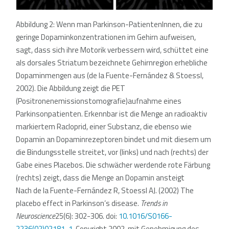
Abbildung 2: Wenn man Parkinson-PatientenInnen, die zu
geringe Dopaminkonzentrationen im Gehirn aufweisen,
sagt, dass sich ihre Motorik verbessern wird, schüttet eine
als dorsales Striatum bezeichnete Gehirnregion erhebliche
Dopaminmengen aus (de la Fuente-Fernández & Stoessl,
2002). Die Abbildung zeigt die PET
(Positronenemissionstomografie)aufnahme eines
Parkinsonpatienten. Erkennbar ist die Menge an radioaktiv
markiertem Racloprid, einer Substanz, die ebenso wie
Dopamin an Dopaminrezeptoren bindet und mit diesem um
die Bindungsstelle streitet, vor (links) und nach (rechts) der
Gabe eines Placebos. Die schwächer werdende rote Färbung
(rechts) zeigt, dass die Menge an Dopamin ansteigt
Nach de la Fuente-Fernández R, Stoessl AJ. (2002) The
placebo effect in Parkinson’s disease.
Trends in
Neuroscience
25(6)
: 302-306. doi:
10.1016/S0166-
2236(02)02181-1
. Copyright 2002, mit Genehmigung des