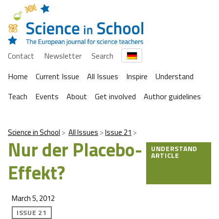
Contact
Newsletter
Search
Home
Current Issue
All Issues
Inspire
Understand
Teach
Events
About
Get involved
Author guidelines
Science in School
All Issues
Issue 21
Nur der Placebo-
UNDERSTAND
ARTICLE
Effekt?
March 5, 2012
ISSUE 21