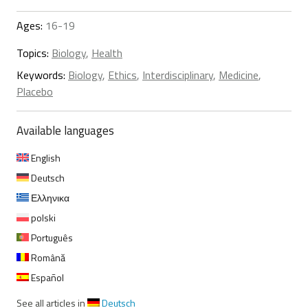
Ages:
16-19
Topics:
Biology
,
Health
Keywords:
Biology
,
Ethics
,
Interdisciplinary
,
Medicine
,
Placebo
Available languages
English
Deutsch
Ελληνικα
polski
Português
Română
Español
See all articles in
Deutsch