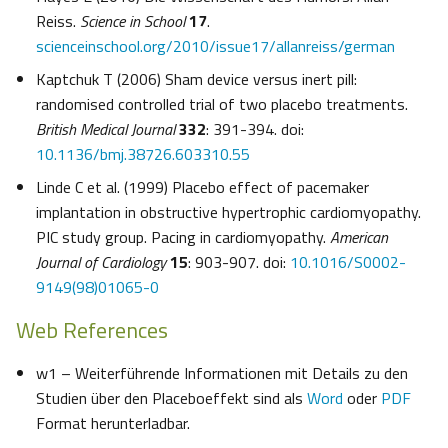
Reiss.
Science in School
17
.
scienceinschool.org/2010/issue17/allanreiss/german
Kaptchuk T (2006) Sham device versus inert pill:
randomised controlled trial of two placebo treatments.
British Medical Journal
332
: 391-394. doi:
10.1136/bmj.38726.603310.55
Linde C et al. (1999) Placebo effect of pacemaker
implantation in obstructive hypertrophic cardiomyopathy.
PIC study group. Pacing in cardiomyopathy.
American
Journal of Cardiology
15
: 903-907. doi:
10.1016/S0002-
9149(98)01065-0
Web References
w1 – Weiterführende Informationen mit Details zu den
Studien über den Placeboeffekt sind als
Word
oder
PDF
Format herunterladbar.