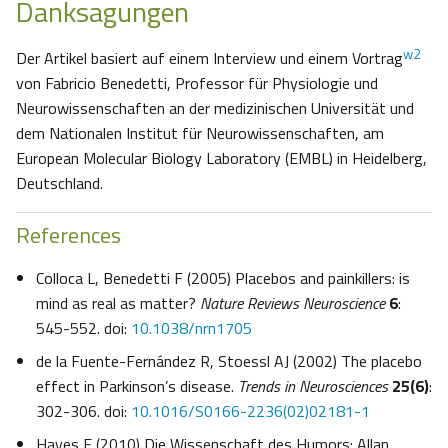
Danksagungen
w2
Der Artikel basiert auf einem Interview und einem Vortrag
von Fabricio Benedetti, Professor für Physiologie und
Neurowissenschaften an der medizinischen Universität und
dem Nationalen Institut für Neurowissenschaften, am
European Molecular Biology Laboratory (EMBL) in Heidelberg,
Deutschland.
References
Colloca L, Benedetti F (2005) Placebos and painkillers: is
mind as real as matter?
Nature Reviews Neuroscience
6
:
545-552. doi:
10.1038/nrn1705
de la Fuente-Fernández R, Stoessl AJ (2002) The placebo
effect in Parkinson’s disease.
Trends in Neurosciences
25(6)
:
302-306. doi:
10.1016/S0166-2236(02)02181-1
Hayes E (2010) Die Wissenschaft des Humors: Allan