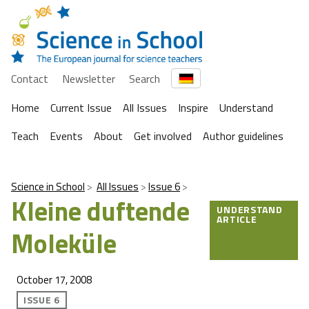
Contact
Newsletter
Search
Home
Current Issue
All Issues
Inspire
Understand
Teach
Events
About
Get involved
Author guidelines
Science in School
All Issues
Issue 6
Kleine duftende
UNDERSTAND
ARTICLE
Moleküle
October 17, 2008
ISSUE 6