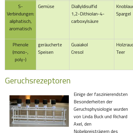
S-
Gemüse
Diallyldisulfid
Knoblau
Verbindungen:
1,2-Dithiolan-4-
Spargel
aliphatisch,
carboxylsäure
aromatisch
Phenole
geräucherte
Guaiakol
Holzrau
(mono-,
Speisen
Cresol
Teer
poly-)
Geruchsrezeptoren
Einige der faszinierendsten
Besonderheiten der
Geruchsphysiologie wurden
von Linda Buck und Richard
Axel, den
Nobelpreisträgern des