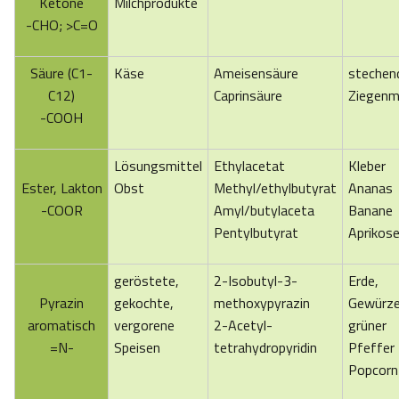
Ketone
Milchprodukte
-CHO; >C=O
Säure (C1-
Käse
Ameisensäure
stechen
C12)
Caprinsäure
Ziegenm
-COOH
Lösungsmittel
Ethylacetat
Kleber
Ester, Lakton
Obst
Methyl/ethylbutyrat
Ananas
-COOR
Amyl/butylaceta
Banane
Pentylbutyrat
Aprikos
geröstete,
2-Isobutyl-3-
Erde,
Pyrazin
gekochte,
methoxypyrazin
Gewürze
aromatisch
vergorene
2-Acetyl-
grüner
=N-
Speisen
tetrahydropyridin
Pfeffer
Popcorn