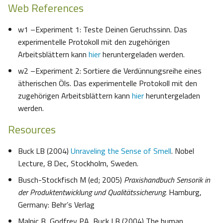
Web References
w1 –Experiment 1: Teste Deinen Geruchssinn. Das
experimentelle Protokoll mit den zugehörigen
Arbeitsblättern kann
hier
heruntergeladen werden.
w2 –Experiment 2: Sortiere die Verdünnungsreihe eines
ätherischen Öls. Das experimentelle Protokoll mit den
zugehörigen Arbeitsblättern kann
hier
heruntergeladen
werden.
Resources
Buck LB (2004)
Unraveling the Sense of Smell
. Nobel
Lecture, 8 Dec, Stockholm, Sweden.
Busch-Stockfisch M (ed; 2005)
Praxishandbuch Sensorik in
der Produktentwicklung und Qualitätssicherung
. Hamburg,
Germany: Behr’s Verlag
Malnic B, Godfrey PA, Buck LB (2004) The human