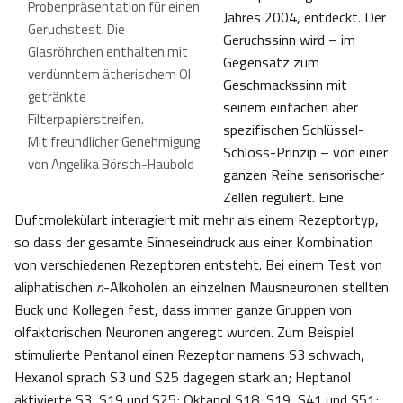
Probenpräsentation für einen
Jahres 2004, entdeckt. Der
Geruchstest. Die
Geruchssinn wird – im
Glasröhrchen enthalten mit
Gegensatz zum
verdünntem ätherischem Öl
Geschmackssinn mit
getränkte
seinem einfachen aber
Filterpapierstreifen.
spezifischen Schlüssel-
Mit freundlicher Genehmigung
Schloss-Prinzip – von einer
von Angelika Börsch-Haubold
ganzen Reihe sensorischer
Zellen reguliert. Eine
Duftmolekülart interagiert mit mehr als einem Rezeptortyp,
so dass der gesamte Sinneseindruck aus einer Kombination
von verschiedenen Rezeptoren entsteht. Bei einem Test von
aliphatischen
n
-Alkoholen an einzelnen Mausneuronen stellten
Buck und Kollegen fest, dass immer ganze Gruppen von
olfaktorischen Neuronen angeregt wurden. Zum Beispiel
stimulierte Pentanol einen Rezeptor namens S3 schwach,
Hexanol sprach S3 und S25 dagegen stark an; Heptanol
aktivierte S3, S19 und S25; Oktanol S18, S19, S41 und S51;