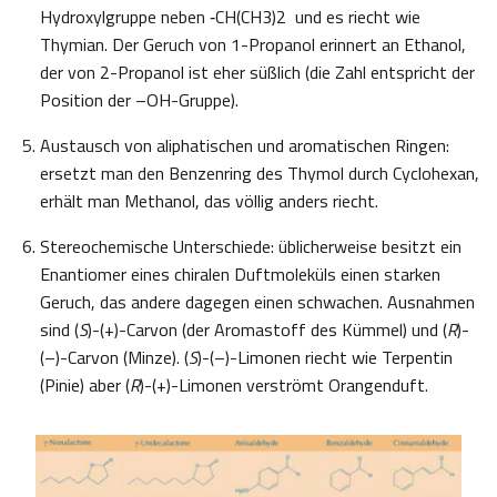
Hydroxylgruppe neben ‑CH(CH3)2 und es riecht wie
Thymian. Der Geruch von 1-Propanol erinnert an Ethanol,
der von 2-Propanol ist eher süßlich (die Zahl entspricht der
Position der –OH-Gruppe).
Austausch von aliphatischen und aromatischen Ringen:
ersetzt man den Benzenring des Thymol durch Cyclohexan,
erhält man Methanol, das völlig anders riecht.
Stereochemische Unterschiede: üblicherweise besitzt ein
Enantiomer eines chiralen Duftmoleküls einen starken
Geruch, das andere dagegen einen schwachen. Ausnahmen
sind (
S
)-(+)-Carvon (der Aromastoff des Kümmel) und (
R
)-
(–)-Carvon (Minze). (
S
)-(–)-Limonen riecht wie Terpentin
(Pinie) aber (
R
)-(+)-Limonen verströmt Orangenduft.