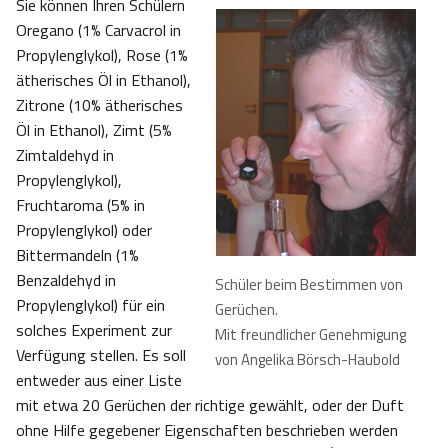
Sie können Ihren Schülern
Oregano (1% Carvacrol in
Propylenglykol), Rose (1%
ätherisches Öl in Ethanol),
Zitrone (10% ätherisches
Öl in Ethanol), Zimt (5%
Zimtaldehyd in
Propylenglykol),
Fruchtaroma (5% in
Propylenglykol) oder
Bittermandeln (1%
Benzaldehyd in
Schüler beim Bestimmen von
Propylenglykol) für ein
Gerüchen
.
solches Experiment zur
Mit freundlicher Genehmigung
Verfügung stellen. Es soll
von Angelika Börsch-Haubold
entweder aus einer Liste
mit etwa 20 Gerüchen der richtige gewählt, oder der Duft
ohne Hilfe gegebener Eigenschaften beschrieben werden