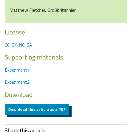
Matthew Fletcher, Großbritannien
License
CC-BY-NC-SA
Supporting materials
Experiment1
Experiment2
Download
Download this article as a PDF
Share this article