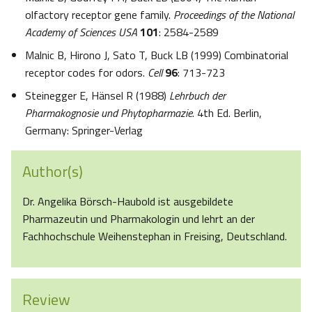
olfactory receptor gene family.
Proceedings of the National
Academy of Sciences USA
101
: 2584-2589
Malnic B, Hirono J, Sato T, Buck LB (1999) Combinatorial
receptor codes for odors.
Cell
96
: 713-723
Steinegger E, Hänsel R (1988)
Lehrbuch der
Pharmakognosie und Phytopharmazie
. 4th Ed. Berlin,
Germany: Springer-Verlag
Author(s)
Dr. Angelika Börsch-Haubold ist ausgebildete
Pharmazeutin und Pharmakologin und lehrt an der
Fachhochschule Weihenstephan in Freising, Deutschland.
Review