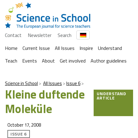
Contact
Newsletter
Search
Home
Current Issue
All Issues
Inspire
Understand
Teach
Events
About
Get involved
Author guidelines
Science in School
All Issues
Issue 6
Kleine duftende
UNDERSTAND
ARTICLE
Moleküle
October 17, 2008
ISSUE 6