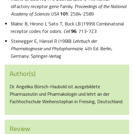
olfactory receptor gene family.
Proceedings of the National
Academy of Sciences USA
101
: 2584-2589
Malnic B, Hirono J, Sato T, Buck LB (1999) Combinatorial
receptor codes for odors.
Cell
96
: 713-723
Steinegger E, Hänsel R (1988)
Lehrbuch der
Pharmakognosie und Phytopharmazie
. 4th Ed. Berlin,
Germany: Springer-Verlag
Author(s)
Dr. Angelika Börsch-Haubold ist ausgebildete
Pharmazeutin und Pharmakologin und lehrt an der
Fachhochschule Weihenstephan in Freising, Deutschland.
Review