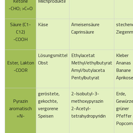
Ketone
Milchprodukte
-CHO; >C=O
Säure (C1-
Käse
Ameisensäure
stechen
C12)
Caprinsäure
Ziegenm
-COOH
Lösungsmittel
Ethylacetat
Kleber
Ester, Lakton
Obst
Methyl/ethylbutyrat
Ananas
-COOR
Amyl/butylaceta
Banane
Pentylbutyrat
Aprikos
geröstete,
2-Isobutyl-3-
Erde,
Pyrazin
gekochte,
methoxypyrazin
Gewürze
aromatisch
vergorene
2-Acetyl-
grüner
=N-
Speisen
tetrahydropyridin
Pfeffer
Popcorn