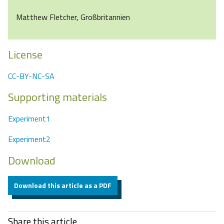
Matthew Fletcher, Großbritannien
License
CC-BY-NC-SA
Supporting materials
Experiment1
Experiment2
Download
Download this article as a PDF
Share this article