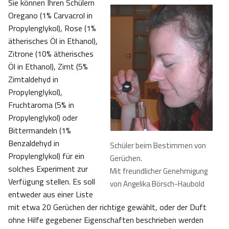
Sie können Ihren Schülern
Oregano (1% Carvacrol in
Propylenglykol), Rose (1%
ätherisches Öl in Ethanol),
Zitrone (10% ätherisches
Öl in Ethanol), Zimt (5%
Zimtaldehyd in
Propylenglykol),
Fruchtaroma (5% in
Propylenglykol) oder
Bittermandeln (1%
Benzaldehyd in
Schüler beim Bestimmen von
Propylenglykol) für ein
Gerüchen
.
solches Experiment zur
Mit freundlicher Genehmigung
Verfügung stellen. Es soll
von Angelika Börsch-Haubold
entweder aus einer Liste
mit etwa 20 Gerüchen der richtige gewählt, oder der Duft
ohne Hilfe gegebener Eigenschaften beschrieben werden