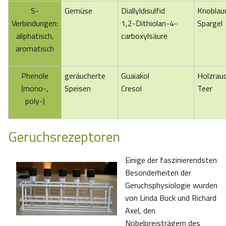
S-
Gemüse
Diallyldisulfid
Knoblau
Verbindungen:
1,2-Dithiolan-4-
Spargel
aliphatisch,
carboxylsäure
aromatisch
Phenole
geräucherte
Guaiakol
Holzrau
(mono-,
Speisen
Cresol
Teer
poly-)
Geruchsrezeptoren
Einige der faszinierendsten
Besonderheiten der
Geruchsphysiologie wurden
von Linda Buck und Richard
Axel, den
Nobelpreisträgern des