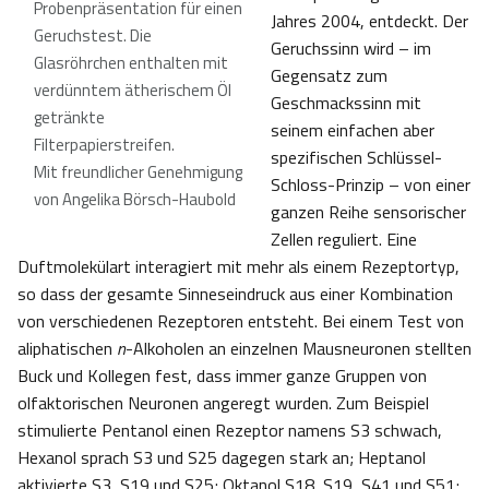
Probenpräsentation für einen
Jahres 2004, entdeckt. Der
Geruchstest. Die
Geruchssinn wird – im
Glasröhrchen enthalten mit
Gegensatz zum
verdünntem ätherischem Öl
Geschmackssinn mit
getränkte
seinem einfachen aber
Filterpapierstreifen.
spezifischen Schlüssel-
Mit freundlicher Genehmigung
Schloss-Prinzip – von einer
von Angelika Börsch-Haubold
ganzen Reihe sensorischer
Zellen reguliert. Eine
Duftmolekülart interagiert mit mehr als einem Rezeptortyp,
so dass der gesamte Sinneseindruck aus einer Kombination
von verschiedenen Rezeptoren entsteht. Bei einem Test von
aliphatischen
n
-Alkoholen an einzelnen Mausneuronen stellten
Buck und Kollegen fest, dass immer ganze Gruppen von
olfaktorischen Neuronen angeregt wurden. Zum Beispiel
stimulierte Pentanol einen Rezeptor namens S3 schwach,
Hexanol sprach S3 und S25 dagegen stark an; Heptanol
aktivierte S3, S19 und S25; Oktanol S18, S19, S41 und S51;