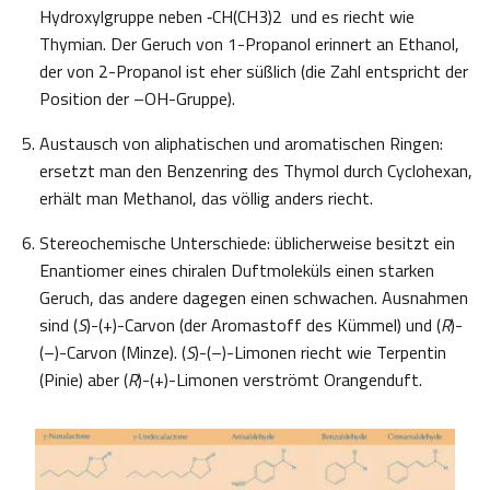
Hydroxylgruppe neben ‑CH(CH3)2 und es riecht wie
Thymian. Der Geruch von 1-Propanol erinnert an Ethanol,
der von 2-Propanol ist eher süßlich (die Zahl entspricht der
Position der –OH-Gruppe).
Austausch von aliphatischen und aromatischen Ringen:
ersetzt man den Benzenring des Thymol durch Cyclohexan,
erhält man Methanol, das völlig anders riecht.
Stereochemische Unterschiede: üblicherweise besitzt ein
Enantiomer eines chiralen Duftmoleküls einen starken
Geruch, das andere dagegen einen schwachen. Ausnahmen
sind (
S
)-(+)-Carvon (der Aromastoff des Kümmel) und (
R
)-
(–)-Carvon (Minze). (
S
)-(–)-Limonen riecht wie Terpentin
(Pinie) aber (
R
)-(+)-Limonen verströmt Orangenduft.