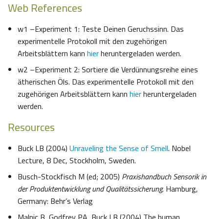
Web References
w1 –Experiment 1: Teste Deinen Geruchssinn. Das
experimentelle Protokoll mit den zugehörigen
Arbeitsblättern kann
hier
heruntergeladen werden.
w2 –Experiment 2: Sortiere die Verdünnungsreihe eines
ätherischen Öls. Das experimentelle Protokoll mit den
zugehörigen Arbeitsblättern kann
hier
heruntergeladen
werden.
Resources
Buck LB (2004)
Unraveling the Sense of Smell
. Nobel
Lecture, 8 Dec, Stockholm, Sweden.
Busch-Stockfisch M (ed; 2005)
Praxishandbuch Sensorik in
der Produktentwicklung und Qualitätssicherung
. Hamburg,
Germany: Behr’s Verlag
Malnic B, Godfrey PA, Buck LB (2004) The human