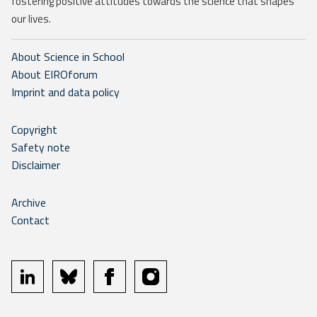
fostering positive attitudes towards the science that shapes
our lives.
About Science in School
About EIROforum
Imprint and data policy
Copyright
Safety note
Disclaimer
Archive
Contact
linkedin
bluesky
facebook
instagram