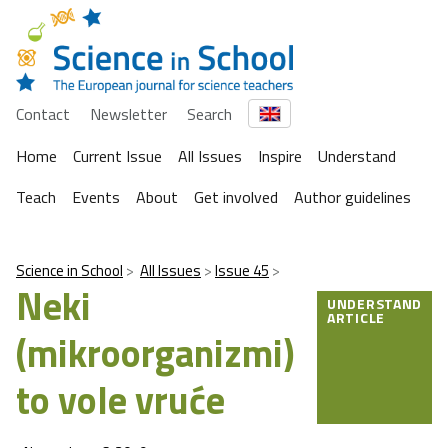
Contact
Newsletter
Search
Home
Current Issue
All Issues
Inspire
Understand
Teach
Events
About
Get involved
Author guidelines
Science in School
All Issues
Issue 45
Neki
UNDERSTAND
ARTICLE
(mikroorganizmi)
to vole vruće