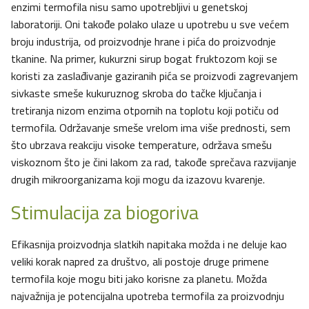
enzimi termofila nisu samo upotrebljivi u genetskoj
laboratoriji. Oni takođe polako ulaze u upotrebu u sve većem
broju industrija, od proizvodnje hrane i pića do proizvodnje
tkanine. Na primer, kukurzni sirup bogat fruktozom koji se
koristi za zaslađivanje gaziranih pića se proizvodi zagrevanjem
sivkaste smeše kukuruznog skroba do tačke ključanja i
tretiranja nizom enzima otpornih na toplotu koji potiču od
termofila. Održavanje smeše vrelom ima više prednosti, sem
što ubrzava reakciju visoke temperature, održava smešu
viskoznom što je čini lakom za rad, takođe sprečava razvijanje
drugih mikroorganizama koji mogu da izazovu kvarenje.
Stimulacija za biogoriva
Efikasnija proizvodnja slatkih napitaka možda i ne deluje kao
veliki korak napred za društvo, ali postoje druge primene
termofila koje mogu biti jako korisne za planetu. Možda
najvažnija je potencijalna upotreba termofila za proizvodnju