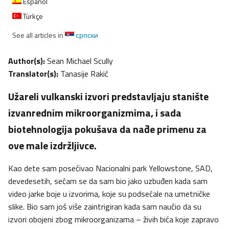
Español
Türkçe
See all articles in
српски
Author(s):
Sean Michael Scully
Translator(s):
Tanasije Rakić
Užareli vulkanski izvori predstavljaju stanište
izvanrednim mikroorganizmima, i sada
biotehnologija pokušava da nađe primenu za
ove male izdržljivce.
Kao dete sam posećivao Nacionalni park Yellowstone, SAD,
devedesetih, sećam se da sam bio jako uzbuđen kada sam
video jarke boje u izvorima, koje su podsećale na umetničke
slike. Bio sam još više zaintrigiran kada sam naučio da su
izvori obojeni zbog mikroorganizama – živih bića koje zapravo