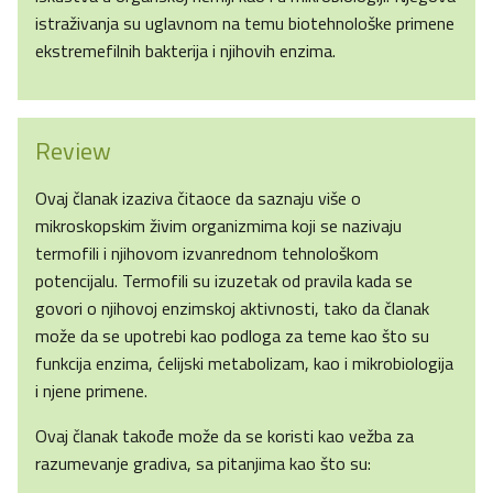
istraživanja su uglavnom na temu biotehnološke primene
ekstremefilnih bakterija i njihovih enzima.
Review
Ovaj članak izaziva čitaoce da saznaju više o
mikroskopskim živim organizmima koji se nazivaju
termofili i njihovom izvanrednom tehnološkom
potencijalu. Termofili su izuzetak od pravila kada se
govori o njihovoj enzimskoj aktivnosti, tako da članak
može da se upotrebi kao podloga za teme kao što su
funkcija enzima, ćelijski metabolizam, kao i mikrobiologija
i njene primene.
Ovaj članak takođe može da se koristi kao vežba za
razumevanje gradiva, sa pitanjima kao što su: