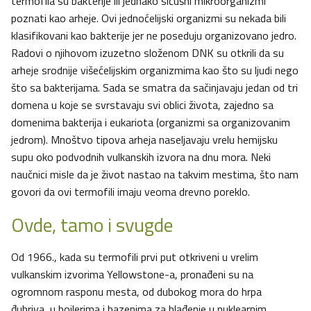
termofila su bakterije ili jednako sićušni mikroorganizmi
poznati kao arheje. Ovi jednoćelijski organizmi su nekada bili
klasifikovani kao bakterije jer ne poseduju organizovano jedro.
Radovi o njihovom izuzetno složenom DNK su otkrili da su
arheje srodnije višećelijskim organizmima kao što su ljudi nego
što sa bakterijama. Sada se smatra da sačinjavaju jedan od tri
domena u koje se svrstavaju svi oblici života, zajedno sa
domenima bakterija i eukariota (organizmi sa organizovanim
jedrom). Mnoštvo tipova arheja naseljavaju vrelu hemijsku
supu oko podvodnih vulkanskih izvora na dnu mora. Neki
naučnici misle da je život nastao na takvim mestima, što nam
govori da ovi termofili imaju veoma drevno poreklo.
Ovde, tamo i svugde
Od 1966., kada su termofili prvi put otkriveni u vrelim
vulkanskim izvorima Yellowstone-a, pronađeni su na
ogromnom rasponu mesta, od dubokog mora do hrpa
đubriva, u bojlerima i bazenima za hlađenje u nuklearnim