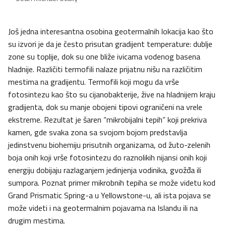
Još jedna interesantna osobina geotermalnih lokacija kao što
su izvori je da je često prisutan gradijent temperature: dublje
zone su toplije, dok su one bliže ivicama vodenog basena
hladnije. Različiti termofili nalaze prijatnu nišu na različitim
mestima na gradijentu. Termofili koji mogu da vrše
fotosintezu kao što su cijanobakterije, žive na hladnijem kraju
gradijenta, dok su manje obojeni tipovi ograničeni na vrele
ekstreme. Rezultat je šaren “mikrobijalni tepih” koji prekriva
kamen, gde svaka zona sa svojom bojom predstavlja
jedinstvenu biohemiju prisutnih organizama, od žuto-zelenih
boja onih koji vrše fotosintezu do raznolikih nijansi onih koji
energiju dobijaju razlaganjem jedinjenja vodinika, gvožđa ili
sumpora. Poznat primer mikrobnih tepiha se može videtu kod
Grand Prismatic Spring-a u Yellowstone-u, ali ista pojava se
može videti i na geotermalnim pojavama na Islandu ili na
drugim mestima.