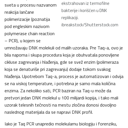
ekstrahovan iz termofilne
sveta u procesu nazvanom
bakterije i korišćen u DNK
reakcija lančane
replikaciji.
polimerizacije (poznatija
ibreakstock/Shutterstock.com
pod engleskim nazivom
polymerase chain reaction
– PCR), u kojem se
umnožavaju DNK molekuli od malih uzoraka. Pre Taq-a, ovo je
bila naporna i skupa procedura koja je obuhvatala ponovljene
cikluse zagrevanja i hlađenja, gde se svež enzim (polimeraza
koja se denaturiše pri zagrevanju) dodaje tokom svakog
hlađenja. Upotrebom Taq-a, process je automatizovan i odvija
se na viskoj temperature, i potrebna je samo mala količina
enzima. Za nekoliko sati, PCR baziran na Taq-u može da
pretvori jedan DNK molekul u 100 milijardi kopija, i tako mali
uzorak telesnih tečnosti na mestu zločina donosi dovoljno
naslednog materijala da se napravi DNK profil.
Iako je Taq PCR unapredio molekularnu biologiju i forenziku,