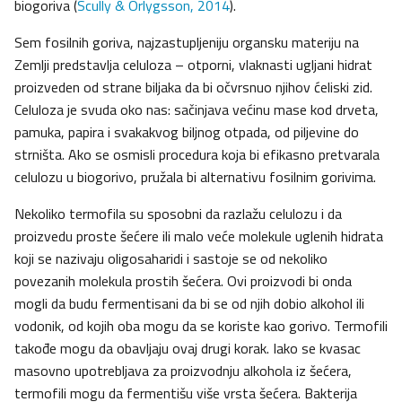
biogoriva (
Scully & Orlygsson, 2014
).
Sem fosilnih goriva, najzastupljeniju organsku materiju na
Zemlji predstavlja celuloza – otporni, vlaknasti ugljani hidrat
proizveden od strane biljaka da bi očvrsnuo njihov ćeliski zid.
Celuloza je svuda oko nas: sačinjava većinu mase kod drveta,
pamuka, papira i svakakvog biljnog otpada, od piljevine do
strništa. Ako se osmisli procedura koja bi efikasno pretvarala
celulozu u biogorivo, pružala bi alternativu fosilnim gorivima.
Nekoliko termofila su sposobni da razlažu celulozu i da
proizvedu proste šećere ili malo veće molekule uglenih hidrata
koji se nazivaju oligosaharidi i sastoje se od nekoliko
povezanih molekula prostih šećera. Ovi proizvodi bi onda
mogli da budu fermentisani da bi se od njih dobio alkohol ili
vodonik, od kojih oba mogu da se koriste kao gorivo. Termofili
takođe mogu da obavljaju ovaj drugi korak. Iako se kvasac
masovno upotrebljava za proizvodnju alkohola iz šećera,
termofili mogu da fermentišu više vrsta šećera. Bakterija