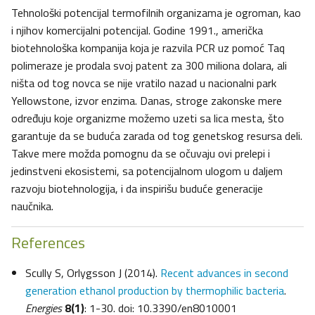
Tehnološki potencijal termofilnih organizama je ogroman, kao
i njihov komercijalni potencijal. Godine 1991., američka
biotehnološka kompanija koja je razvila PCR uz pomoć Taq
polimeraze je prodala svoj patent za 300 miliona dolara, ali
ništa od tog novca se nije vratilo nazad u nacionalni park
Yellowstone, izvor enzima. Danas, stroge zakonske mere
određuju koje organizme možemo uzeti sa lica mesta, što
garantuje da se buduća zarada od tog genetskog resursa deli.
Takve mere možda pomognu da se očuvaju ovi prelepi i
jedinstveni ekosistemi, sa potencijalnom ulogom u daljem
razvoju biotehnologija, i da inspirišu buduće generacije
naučnika.
References
Scully S, Orlygsson J (2014).
Recent advances in second
generation ethanol production by thermophilic bacteria
.
Energies
8(1)
: 1-30. doi: 10.3390/en8010001