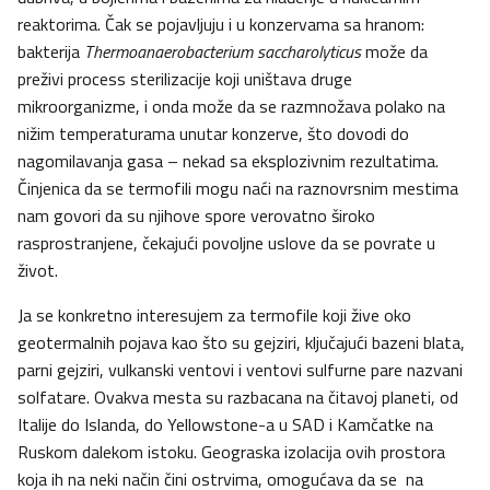
reaktorima. Čak se pojavljuju i u konzervama sa hranom:
bakterija
Thermoanaerobacterium saccharolyticus
može da
preživi process sterilizacije koji uništava druge
mikroorganizme, i onda može da se razmnožava polako na
nižim temperaturama unutar konzerve, što dovodi do
nagomilavanja gasa – nekad sa eksplozivnim rezultatima.
Činjenica da se termofili mogu naći na raznovrsnim mestima
nam govori da su njihove spore verovatno široko
rasprostranjene, čekajući povoljne uslove da se povrate u
život.
Ja se konkretno interesujem za termofile koji žive oko
geotermalnih pojava kao što su gejziri, ključajući bazeni blata,
parni gejziri, vulkanski ventovi i ventovi sulfurne pare nazvani
solfatare. Ovakva mesta su razbacana na čitavoj planeti, od
Italije do Islanda, do Yellowstone-a u SAD i Kamčatke na
Ruskom dalekom istoku. Geograska izolacija ovih prostora
koja ih na neki način čini ostrvima, omogućava da se na