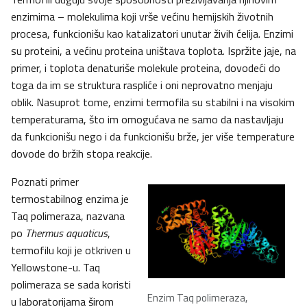
enzimima – molekulima koji vrše većinu hemijskih životnih
procesa, funkcionišu kao katalizatori unutar živih ćelija. Enzimi
su proteini, a većinu proteina uništava toplota. Ispržite jaje, na
primer, i toplota denaturiše molekule proteina, dovodeći do
toga da im se struktura raspliće i oni neprovatno menjaju
oblik. Nasuprot tome, enzimi termofila su stabilni i na visokim
temperaturama, što im omogućava ne samo da nastavljaju
da funkcionišu nego i da funkcionišu brže, jer više temperature
dovode do bržih stopa reakcije.
Poznati primer
termostabilnog enzima je
Taq polimeraza, nazvana
po
Thermus aquaticus
,
termofilu koji je otkriven u
Yellowstone-u. Taq
polimeraza se sada koristi
Enzim Taq polimeraza,
u laboratorijama širom