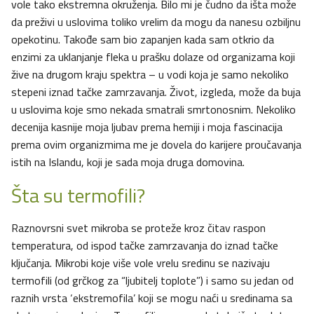
vole tako ekstremna okruženja. Bilo mi je čudno da išta može
da preživi u uslovima toliko vrelim da mogu da nanesu ozbiljnu
opekotinu. Takođe sam bio zapanjen kada sam otkrio da
enzimi za uklanjanje fleka u prašku dolaze od organizama koji
žive na drugom kraju spektra – u vodi koja je samo nekoliko
stepeni iznad tačke zamrzavanja. Život, izgleda, može da buja
u uslovima koje smo nekada smatrali smrtonosnim. Nekoliko
decenija kasnije moja ljubav prema hemiji i moja fascinacija
prema ovim organizmima me je dovela do karijere proučavanja
istih na Islandu, koji je sada moja druga domovina.
Šta su termofili?
Raznovrsni svet mikroba se proteže kroz čitav raspon
temperatura, od ispod tačke zamrzavanja do iznad tačke
ključanja. Mikrobi koje više vole vrelu sredinu se nazivaju
termofili (od grčkog za “ljubitelj toplote”) i samo su jedan od
raznih vrsta ‘ekstremofila’ koji se mogu naći u sredinama sa