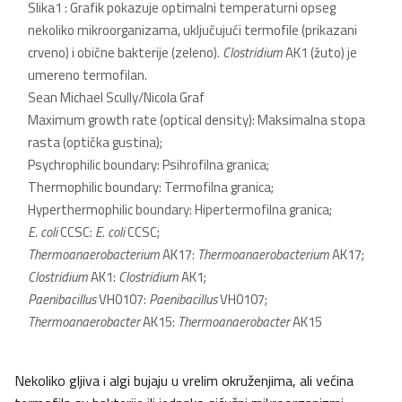
Slika1 : Grafik pokazuje optimalni temperaturni opseg
nekoliko mikroorganizama, uključujući termofile (prikazani
crveno) i obične bakterije (zeleno).
Clostridium
AK1 (žuto) je
umereno termofilan.
Sean Michael Scully/Nicola Graf
Maximum growth rate (optical density): Maksimalna stopa
rasta (optička gustina);
Psychrophilic boundary: Psihrofilna granica;
Thermophilic boundary: Termofilna granica;
Hyperthermophilic boundary: Hipertermofilna granica;
E. coli
CCSC:
E. coli
CCSC;
Thermoanaerobacterium
AK17:
Thermoanaerobacterium
AK17;
Clostridium
AK1:
Clostridium
AK1;
Paenibacillus
VH0107:
Paenibacillus
VH0107;
Thermoanaerobacter
AK15:
Thermoanaerobacter
AK15
Nekoliko gljiva i algi bujaju u vrelim okruženjima, ali većina