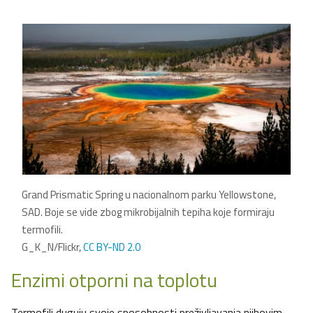
Grand Prismatic Spring u nacionalnom parku Yellowstone,
SAD. Boje se vide zbog mikrobijalnih tepiha koje formiraju
termofili.
G_K_N/Flickr,
CC BY-ND 2.0
Enzimi otporni na toplotu
Termofili duguju svoje sposobnosti preživljavanja njihovim