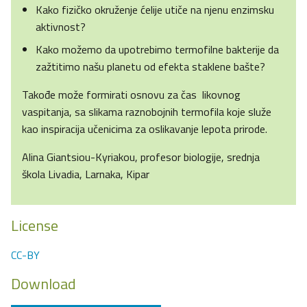
Kako fizičko okruženje ćelije utiče na njenu enzimsku
aktivnost?
Kako možemo da upotrebimo termofilne bakterije da
zažtitimo našu planetu od efekta staklene bašte?
Takođe može formirati osnovu za čas likovnog
vaspitanja, sa slikama raznobojnih termofila koje služe
kao inspiracija učenicima za oslikavanje lepota prirode.
Alina Giantsiou-Kyriakou, profesor biologije, srednja
škola Livadia, Larnaka, Kipar
License
CC-BY
Download