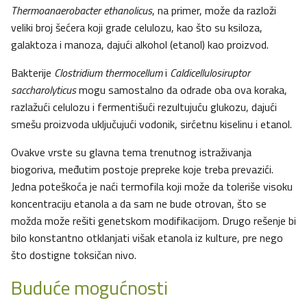
Thermoanaerobacter ethanolicus
, na primer, može da razloži
veliki broj šećera koji grade celulozu, kao što su ksiloza,
galaktoza i manoza, dajući alkohol (etanol) kao proizvod.
Bakterije
Clostridium thermocellum
i
Caldicellulosiruptor
saccharolyticus
mogu samostalno da odrade oba ova koraka,
razlažući celulozu i fermentišući rezultujuću glukozu, dajući
smešu proizvoda uključujući vodonik, sirćetnu kiselinu i etanol.
Ovakve vrste su glavna tema trenutnog istraživanja
biogoriva, međutim postoje prepreke koje treba prevazići.
Jedna poteškoća je naći termofila koji može da toleriše visoku
koncentraciju etanola a da sam ne bude otrovan, što se
možda može rešiti genetskom modifikacijom. Drugo rešenje bi
bilo konstantno otklanjati višak etanola iz kulture, pre nego
što dostigne toksičan nivo.
Buduće mogućnosti