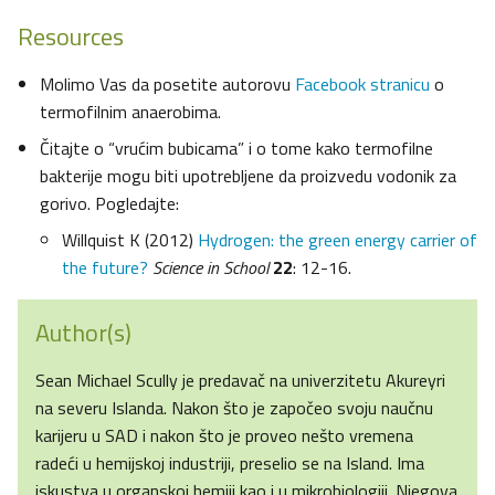
Resources
Molimo Vas da posetite autorovu
Facebook stranicu
o
termofilnim anaerobima.
Čitajte o “vrućim bubicama” i o tome kako termofilne
bakterije mogu biti upotrebljene da proizvedu vodonik za
gorivo. Pogledajte:
Willquist K (2012)
Hydrogen: the green energy carrier of
the future?
Science in School
22
: 12-16.
Author(s)
Sean Michael Scully je predavač na univerzitetu Akureyri
na severu Islanda. Nakon što je započeo svoju naučnu
karijeru u SAD i nakon što je proveo nešto vremena
radeći u hemijskoj industriji, preselio se na Island. Ima
iskustva u organskoj hemiji kao i u mikrobiologiji. Njegova