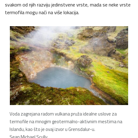
svakom od njih razviju jedinstvene vrste, mada se neke vrste
termofila mogu naći na više lokacija.
Voda zagrejana radom vulkana pruža idealne uslove za
termofile na mnogim geotermalno-aktivnim mestima na
Islandu, kao što je ovaj izvor u Grensdalur-u.
Sean Michael Scully