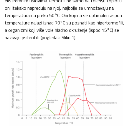
ekstremnim uslovima.Termofili ne samo da tolerišu toplotu
oni itekako napreduju na njoj, najbolje se umnožavaju na
temperaturama preko 50°C. Oni kojima se optimalni raspon
temperature nalazi iznad 70°C su poznati kao hipertermofili,
a organizmi koji više vole hladno okruženje (ispod 15°C) se
nazivaju psihrofili. (pogledati Sliku 1).