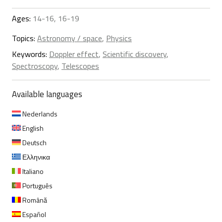
Ages:
14-16, 16-19
Topics:
Astronomy / space
,
Physics
Keywords:
Doppler effect
,
Scientific discovery
,
Spectroscopy
,
Telescopes
Available languages
Nederlands
English
Deutsch
Ελληνικα
Italiano
Português
Română
Español