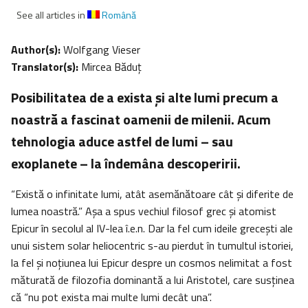
See all articles in
Română
Author(s):
Wolfgang Vieser
Translator(s):
Mircea Băduţ
Posibilitatea de a exista şi alte lumi precum a
noastră a fascinat oamenii de milenii. Acum
tehnologia aduce astfel de lumi – sau
exoplanete – la îndemâna descoperirii.
“Există o infinitate lumi, atât asemănătoare cât şi diferite de
lumea noastră.” Așa a spus vechiul filosof grec și atomist
Epicur în secolul al IV-lea î.e.n. Dar la fel cum ideile grecești ale
unui sistem solar heliocentric s-au pierdut în tumultul istoriei,
la fel şi noțiunea lui Epicur despre un cosmos nelimitat a fost
măturată de filozofia dominantă a lui Aristotel, care susținea
că “nu pot exista mai multe lumi decât una”.