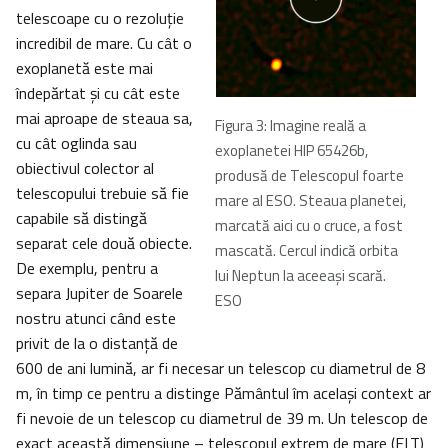
telescoape cu o rezoluție
incredibil de mare. Cu cât o
exoplanetă este mai
îndepărtat și cu cât este
mai aproape de steaua sa,
Figura 3: Imagine reală a
cu cât oglinda sau
exoplanetei HIP 65426b,
obiectivul colector al
produsă de Telescopul foarte
telescopului trebuie să fie
mare al ESO. Steaua planetei,
capabile să distingă
marcată aici cu o cruce, a fost
separat cele două obiecte.
mascată. Cercul indică orbita
De exemplu, pentru a
lui Neptun la aceeași scară.
separa Jupiter de Soarele
ESO
nostru atunci când este
privit de la o distanță de
600 de ani lumină, ar fi necesar un telescop cu diametrul de 8
m, în timp ce pentru a distinge Pământul îm acelaşi context ar
fi nevoie de un telescop cu diametrul de 39 m. Un telescop de
exact această dimensiune – telescopul extrem de mare (ELT)