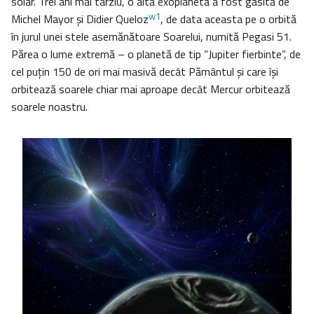
solar. Trei ani mai târziu, o altă exoplanetă a fost găsită de
w1
Michel Mayor și Didier Queloz
, de data aceasta pe o orbită
în jurul unei stele asemănătoare Soarelui, numită Pegasi 51.
Părea o lume extremă – o planetă de tip “Jupiter fierbinte”, de
cel puțin 150 de ori mai masivă decât Pământul și care își
orbitează soarele chiar mai aproape decât Mercur orbitează
soarele noastru.