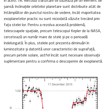
în acest fel. Metoda tranzitării se bazează pe un element de
şansă: înclinațiile orbitelor planetare sunt distribuite atât de
întâmplător din punctul nostru de vedere, încât majoritatea
exoplanetelor practic nu sunt niciodată văzute trecând prin
fața stelei lor. Pentru a rezolva această problemă,
telescoapele spațiale, precum telescopul Kepler de la NASA,
cercetează un număr mare de stele şi pe o perioadă
îndelungată. În plus, stelele pot prezenta diminuări în
luminozitate şi datorită unor caracteristici de suprafață,
precum petele solare, astfel încât sunt necesare observații
suplimentare pentru a confirma o descoperire de exoplanetă.