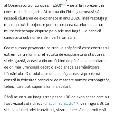
w2
al Observatorului European (ESO)
– se află în prezent în
construcție în deșertul Atacama din Chile, și urmează să
înceapă căutarea de exoplanete în anul 2026. Însă rezoluții și
mai mari pot fi obținute prin combinarea datelor de la mai
multe telescoape dispuse pe o arie mai largă – o tehnică
cunoscută sub numele de interferometrie.
Cea mai mare provocare ce trebuie stăpânită este contrastul
extrem dintre lumina reflectată de exoplanetă și stălucirea
stelei gazdă, aceasta din urmă fiind de până la zece miliarde
de ori mai luminoasă decât o exoplanetă asemănătoare
Pământului. O modalitate de a depăși această problemă
constă în folosirea tehnicilor de mascare numite coronagrafe,
tehnici care pot suprima lumina stelară.
Până acum s-au înregistrat peste 100 de exoplanete care au
fost vizualizate direct (
Chauvin et al., 2017
; vezi figura 3). Ca
și în cazul metodei tranzitului, vizarea directă ne permite să