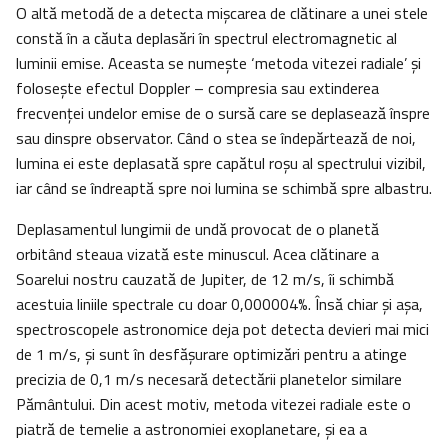
O altă metodă de a detecta mișcarea de clătinare a unei stele
constă în a căuta deplasări în spectrul electromagnetic al
luminii emise. Aceasta se numește ‘metoda vitezei radiale’ și
folosește efectul Doppler – compresia sau extinderea
frecvenţei undelor emise de o sursă care se deplasează înspre
sau dinspre observator. Când o stea se îndepărtează de noi,
lumina ei este deplasată spre capătul roșu al spectrului vizibil,
iar când se îndreaptă spre noi lumina se schimbă spre albastru.
Deplasamentul lungimii de undă provocat de o planetă
orbitând steaua vizată este minuscul. Acea clătinare a
Soarelui nostru cauzată de Jupiter, de 12 m/s, îi schimbă
acestuia liniile spectrale cu doar 0,000004%. Însă chiar și așa,
spectroscopele astronomice deja pot detecta devieri mai mici
de 1 m/s, și sunt în desfășurare optimizări pentru a atinge
precizia de 0,1 m/s necesară detectării planetelor similare
Pământului. Din acest motiv, metoda vitezei radiale este o
piatră de temelie a astronomiei exoplanetare, și ea a