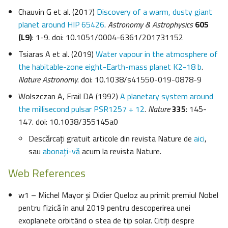
Chauvin G et al. (2017)
Discovery of a warm, dusty giant
planet around HIP 65426
.
Astronomy & Astrophysics
605
(L9)
: 1-9. doi: 10.1051/0004-6361/201731152
Tsiaras A et al. (2019)
Water vapour in the atmosphere of
the habitable-zone eight-Earth-mass planet K2-18 b
.
Nature Astronomy
. doi: 10.1038/s41550-019-0878-9
Wolszczan A, Frail DA (1992)
A planetary system around
the millisecond pulsar PSR1257 + 12
.
Nature
335
: 145-
147. doi: 10.1038/355145a0
Descărcaţi gratuit articole din revista Nature de
aici
,
sau
abonaţi-vă
acum la revista Nature.
Web References
w1 – Michel Mayor și Didier Queloz au primit premiul Nobel
pentru fizică în anul 2019 pentru descoperirea unei
exoplanete orbitând o stea de tip solar. Citiți despre