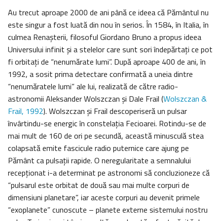
Au trecut aproape 2000 de ani până ce ideea că Pământul nu
este singur a fost luată din nou în serios. În 1584, în Italia, în
culmea Renașterii, filosoful Giordano Bruno a propus ideea
Universului infinit și a stelelor care sunt sori îndepărtaţi ce pot
fi orbitaţi de “nenumărate lumi”. După aproape 400 de ani, în
1992, a sosit prima detectare confirmată a uneia dintre
“nenumăratele lumi” ale lui, realizată de către radio-
astronomii Aleksander Wolszczan și Dale Frail (
Wolszczan &
Frail, 1992
). Wolszczan și Frail descoperiseră un pulsar
învârtindu-se energic în constelația Fecioarei. Rotindu-se de
mai mult de 160 de ori pe secundă, această minusculă stea
colapsată emite fascicule radio puternice care ajung pe
Pământ ca pulsaţii rapide. O neregularitate a semnalului
recepţionat i-a determinat pe astronomi să concluzioneze că
“pulsarul este orbitat de două sau mai multe corpuri de
dimensiuni planetare”, iar aceste corpuri au devenit primele
“exoplanete” cunoscute – planete externe sistemului nostru