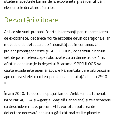
studiem spectrele luminii de la exoplanete și să identificăm
elementele din atmosfera lor.
Dezvoltări viitoare
Anii ce vin sunt probabil foarte interesanți pentru cercetarea
de exoplanete, deoarece noi telescoape devin operaționale iar
metodele de detectare se îmbunătățesc în continuu. Un
proiect promițător este şi SPECULOOS, constituit dintr-un
set de patru telescoape robotizate cu un diametru de 1 m,
aflat în construcție în deșertul Atacama. SPECULOOS va
căuta exoplanete asemănătoare Pământului care orbitează în
apropierea stelelor cu temperaturi la suprafață de sub 2500
K.
În anii 2020, Telescopul spațial James Webb (un parteneriat
între NASA, ESA și Agenția Spațială Canadiană) și telescoapele
cu deschidere mare, precum ELT, vor oferi puterea de
detectare necesară pentru a găsi cât mai multe planete