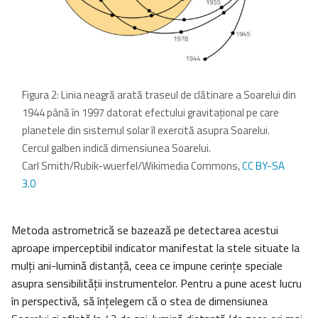
Figura 2: Linia neagră arată traseul de clătinare a Soarelui din
1944 până în 1997 datorat efectului gravitaţional pe care
planetele din sistemul solar îl exercită asupra Soarelui.
Cercul galben indică dimensiunea Soarelui.
Carl Smith/Rubik-wuerfel/Wikimedia Commons,
CC BY-SA
3.0
Metoda astrometrică se bazează pe detectarea acestui
aproape imperceptibil indicator manifestat la stele situate la
mulți ani-lumină distanță, ceea ce impune cerințe speciale
asupra sensibilității instrumentelor. Pentru a pune acest lucru
în perspectivă, să înţelegem că o stea de dimensiunea