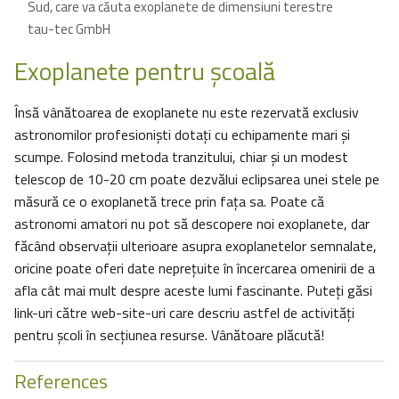
Sud, care va căuta exoplanete de dimensiuni terestre
tau-tec GmbH
Exoplanete pentru şcoală
Însă vânătoarea de exoplanete nu este rezervată exclusiv
astronomilor profesioniști dotaţi cu echipamente mari și
scumpe. Folosind metoda tranzitului, chiar și un modest
telescop de 10-20 cm poate dezvălui eclipsarea unei stele pe
măsură ce o exoplanetă trece prin fața sa. Poate că
astronomi amatori nu pot să descopere noi exoplanete, dar
făcând observații ulterioare asupra exoplanetelor semnalate,
oricine poate oferi date neprețuite în încercarea omenirii de a
afla cât mai mult despre aceste lumi fascinante. Puteți găsi
link-uri către web-site-uri care descriu astfel de activități
pentru școli în secțiunea resurse. Vânătoare plăcută!
References