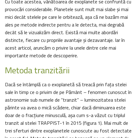
Cu toate acestea, vânătoarea de exoplanete se confruntă cu
provocări considerabile. Planetele sunt mult mai slabe și mai
mici decât stelele pe care le orbitează, așa că ne bazăm mai
ales pe metode indirecte pentru a le detecta, mai degrabă
decât să le vizualizăm direct. Există mai multe abordări
distincte, fiecare cu propriile avantaje și dezavantaje. Iar în
acest articol, aruncăm o privire la unele dintre cele mai
importante metode de descoperire.
Metoda tranzitării
Dacă se întâmplă ca o exoplanetă să treacă prin fața stelei
sale în timp ce o privim de pe Pământ – fenomen cunoscut în
astronomie sub numele de “tranzit” – luminozitatea stelei
părinte va avea o mică scădere, chiar dacă diminuarea este
doar de o fracțiune minusculă, așa cum s-a văzut cu triplul
tranzit al stelei TRAPPIST-1 în 2015 (figura 1). Mai mult de
trei sferturi dintre exoplanetele cunoscute au fost detectate