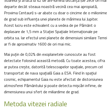
Soarelui şi aflată la 42 de ani-lumină distanță (de zece ori mai
departe decât steaua noastră vecină cea mai apropiată,
Proxima Centauri) s-ar abate cu doar o cincime de o milionime
de grad sub influența unei planete de mărimea lui Jupiter.
Acest lucru este echivalent cu a vedea de pe Pământ o
deplasare de 1,5 mm a Stației Spațiale Internaționale pe
orbita sa. Iar efectul unei planete de dimensiuni similare Terrei
ar fi de aproximativ 1600 de ori mai mic.
Mai puțin de 0,02% din exoplanetele cunoscute au fost
detectate folosind această metodă. Cu toate acestea, cifra
ar putea crește, datorită telescoapelor spațiale, precum cel
transportat de nava spațială Gaia a ESA. Fiind în spaţiul
cosmic, echipamentul Gaia nu este afectat de distorsiunea
atmosferei Pământului și poate detecta mișcări infime, de
dimensiunea unui sfert de miliardime de grad.
Metoda vitezei radiale