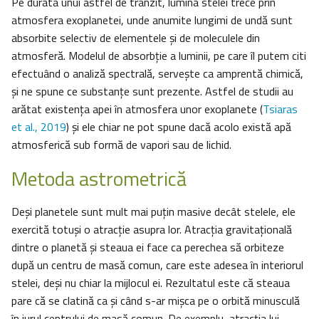
Pe durata unui astfel de tranzit, lumina stelei trece prin
atmosfera exoplanetei, unde anumite lungimi de undă sunt
absorbite selectiv de elementele și de moleculele din
atmosferă. Modelul de absorbție a luminii, pe care îl putem citi
efectuând o analiză spectrală, servește ca amprentă chimică,
şi ne spune ce substanțe sunt prezente. Astfel de studii au
arătat existenţa apei în atmosfera unor exoplanete (
Tsiaras
et al., 2019
) și ele chiar ne pot spune dacă acolo există apă
atmosferică sub formă de vapori sau de lichid.
Metoda astrometrică
Deşi planetele sunt mult mai puțin masive decât stelele, ele
exercită totuși o atracție asupra lor. Atracţia gravitațională
dintre o planetă și steaua ei face ca perechea să orbiteze
după un centru de masă comun, care este adesea în interiorul
stelei, deși nu chiar la mijlocul ei. Rezultatul este că steaua
pare că se clatină ca şi când s-ar mişca pe o orbită minusculă
în jurul centrului de masă comun. De exemplu, atracţia lui