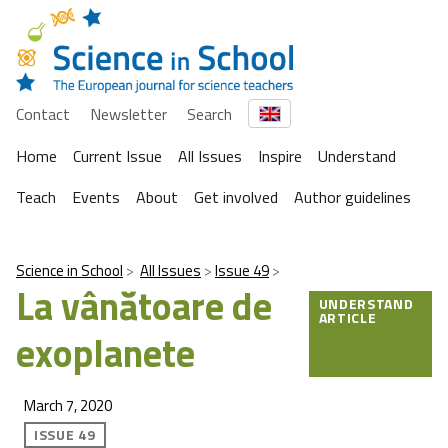
Contact
Newsletter
Search
Home
Current Issue
All Issues
Inspire
Understand
Teach
Events
About
Get involved
Author guidelines
Science in School
All Issues
Issue 49
La vânătoare de
UNDERSTAND
ARTICLE
exoplanete
March 7, 2020
ISSUE 49