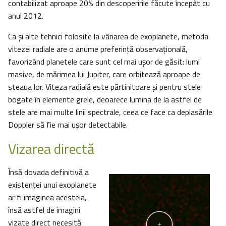
contabilizat aproape 20% din descoperirile făcute începât cu
anul 2012.
Ca și alte tehnici folosite la vânarea de exoplanete, metoda
vitezei radiale are o anume preferinţă observațională,
favorizând planetele care sunt cel mai ușor de găsit: lumi
masive, de mărimea lui Jupiter, care orbitează aproape de
steaua lor. Viteza radială este părtinitoare şi pentru stele
bogate în elemente grele, deoarece lumina de la astfel de
stele are mai multe linii spectrale, ceea ce face ca deplasările
Doppler să fie mai ușor detectabile.
Vizarea directă
Însă dovada definitivă a
existenței unui exoplanete
ar fi imaginea acesteia,
însă astfel de imagini
vizate direct necesită