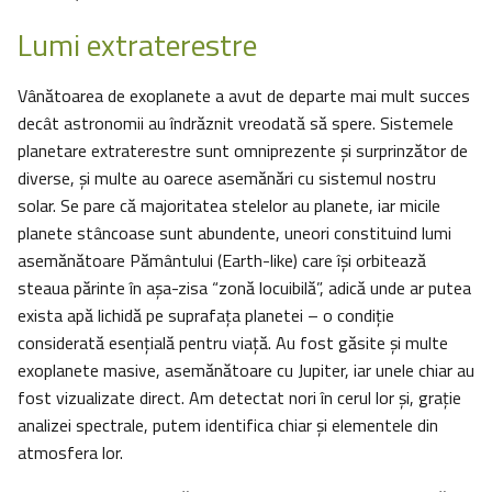
Lumi extraterestre
Vânătoarea de exoplanete a avut de departe mai mult succes
decât astronomii au îndrăznit vreodată să spere. Sistemele
planetare extraterestre sunt omniprezente și surprinzător de
diverse, şi multe au oarece asemănări cu sistemul nostru
solar. Se pare că majoritatea stelelor au planete, iar micile
planete stâncoase sunt abundente, uneori constituind lumi
asemănătoare Pământului (Earth-like) care își orbitează
steaua părinte în aşa-zisa “zonă locuibilă”, adică unde ar putea
exista apă lichidă pe suprafața planetei – o condiție
considerată esențială pentru viață. Au fost găsite și multe
exoplanete masive, asemănătoare cu Jupiter, iar unele chiar au
fost vizualizate direct. Am detectat nori în cerul lor și, graţie
analizei spectrale, putem identifica chiar și elementele din
atmosfera lor.