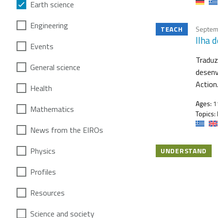
Earth science
Engineering
TEACH
Septem
Ilha 
Events
Traduz
General science
desenv
Action
Health
Ages:
1
Mathematics
Topics:
News from the EIROs
Physics
UNDERSTAND
Profiles
Resources
Science and society