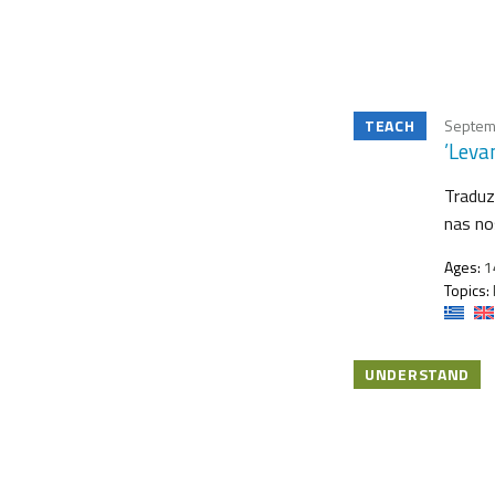
TEACH
Septem
’Leva
Traduz
nas no
Ages:
1
Topics:
UNDERSTAND