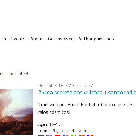
ach
Events
About
Get involved
Author guidelines
om a total of 28
December 18, 2013
| Issue 27
A vida secreta dos vulcões: usando rad
Traduzido por Bruno Fontinha. Como é que desc
raios cósmicos!
Ages:
16-19;
Topics:
Physics, Earth science