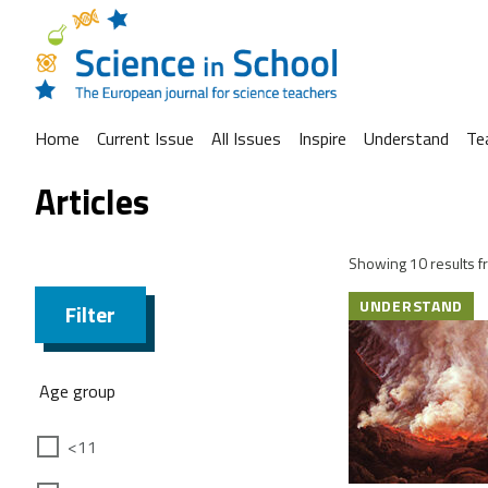
Home
Current Issue
All Issues
Inspire
Understand
Te
Articles
Showing 10 results fr
UNDERSTAND
Filter
Age group
<11