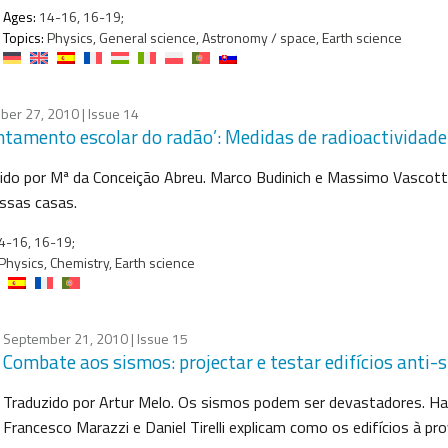
Ages:
14-16, 16-19;
Topics:
Physics, General science, Astronomy / space, Earth science
ber 27, 2010
| Issue 14
ntamento escolar do radão’: Medidas de radioactividad
ido por Mª da Conceição Abreu. Marco Budinich e Massimo Vascotto
ssas casas.
4-16, 16-19;
Physics, Chemistry, Earth science
September 21, 2010
| Issue 15
Combate aos sismos: projectar e testar edifícios anti-
Traduzido por Artur Melo. Os sismos podem ser devastadores. Hav
Francesco Marazzi e Daniel Tirelli explicam como os edifícios à p