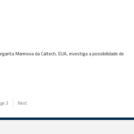
argarita Marinova da Caltech, EUA, investiga a possibilidade de
age
3
Next