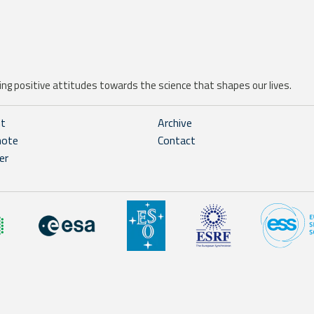
ng positive attitudes towards the science that shapes our lives.
ht
Archive
note
Contact
er