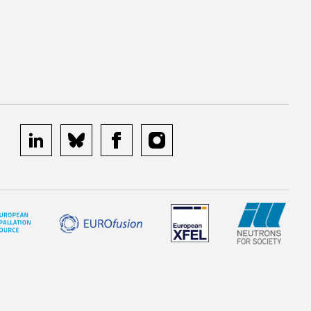
linkedin
bluesky
facebook
instagram