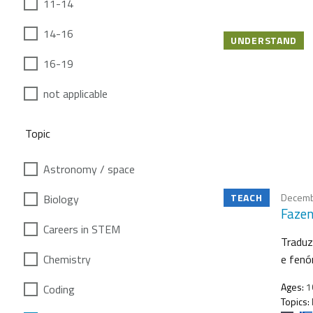
11-14
14-16
UNDERSTAND
16-19
not applicable
Topic
Astronomy / space
TEACH
Decemb
Biology
Fazen
Careers in STEM
Traduz
Chemistry
e fenó
Ages:
1
Coding
Topics: