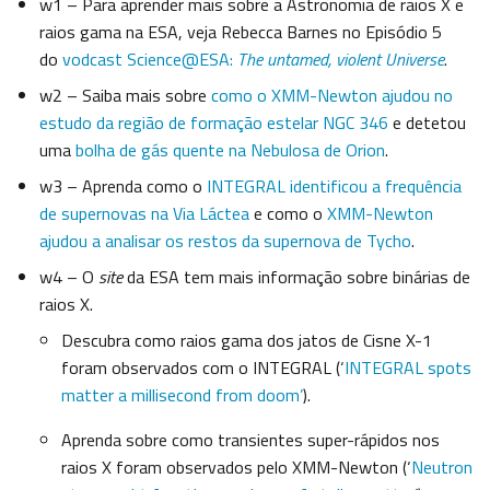
w1 – Para aprender mais sobre a Astronomia de raios X e
raios gama na ESA, veja Rebecca Barnes no Episódio 5
do
vodcast Science@ESA:
The untamed, violent Universe
.
w2 – Saiba mais sobre
como o XMM-Newton ajudou no
estudo da região de formação estelar NGC 346
e detetou
uma
bolha de gás quente na Nebulosa de Orion
.
w3 – Aprenda como o
INTEGRAL identificou a frequência
de supernovas na Via Láctea
e como o
XMM-Newton
ajudou a analisar os restos da supernova de Tycho
.
w4 – O
site
da ESA tem mais informação sobre binárias de
raios X.
Descubra como raios gama dos jatos de Cisne X-1
foram observados com o INTEGRAL (‘
INTEGRAL spots
matter a millisecond from doom’
).
Aprenda sobre como transientes super-rápidos nos
raios X foram observados pelo XMM-Newton (‘
Neutron