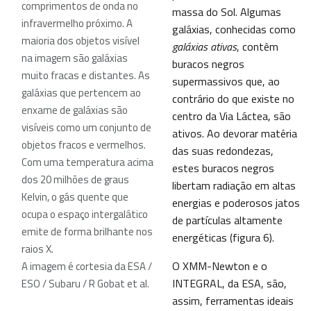
comprimentos de onda no
massa do Sol. Algumas
infravermelho próximo. A
galáxias, conhecidas como
maioria dos objetos visível
galáxias ativas
, contêm
na imagem são galáxias
buracos negros
muito fracas e distantes. As
supermassivos que, ao
galáxias que pertencem ao
contrário do que existe no
enxame de galáxias são
centro da Via Láctea, são
visíveis como um conjunto de
ativos. Ao devorar matéria
objetos fracos e vermelhos.
das suas redondezas,
Com uma temperatura acima
estes buracos negros
dos 20 milhões de graus
libertam radiação em altas
Kelvin, o gás quente que
energias e poderosos jatos
ocupa o espaço intergalático
de partículas altamente
emite de forma brilhante nos
energéticas (figura 6).
raios X.
O XMM-Newton e o
A imagem é cortesia da ESA /
INTEGRAL, da ESA, são,
ESO / Subaru / R Gobat et al.
assim, ferramentas ideais