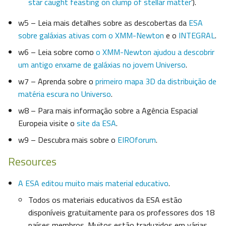
star caught feasting on clump of stellar matter
’).
w5 – Leia mais detalhes sobre as descobertas da
ESA
sobre galáxias ativas com o XMM-Newton
e o
INTEGRAL
.
w6 – Leia sobre como
o XMM-Newton ajudou a descobrir
um antigo enxame de galáxias no jovem Universo
.
w7 – Aprenda sobre o
primeiro mapa 3D da distribuição de
matéria escura no Universo
.
w8 – Para mais informação sobre a Agência Espacial
Europeia visite o
site da ESA
.
w9 – Descubra mais sobre o
EIROforum
.
Resources
A ESA editou muito mais material educativo
.
Todos os materiais educativos da ESA estão
disponíveis gratuitamente para os professores dos 18
países membros. Muitos estão traduzidos em várias