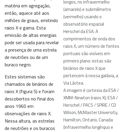
longos, no infravermelho
matéria em agregação,
(amarelo) e submilímetro
então, aquece até aos
(vermelho) usando o
milhões de graus, emitindo
observatório espacial
raios X e gama. Esta
Herschel da ESA. A
emissão de altas energias
comprimentos de onda dos
pode ser usada para revelar
raios X, um número de fontes
a presença de uma estrela
pontuais são visíveis em
de neutrões ou de um
primeiro plano: estas são
buraco negro.
binários de raios X que
pertencem à nossa galáxia, a
Estes sistemas são
Via Láctea.
chamados de binários de
A imagem é cortesia da ESA /
raios X (figura 5) e foram
XMM-Newton (raios X); ESA /
descobertos no final dos
Herschel / PACS / SPIRE / CD
anos 1960 em
Wilson, McMaster University,
observações de raios X.
Hamilton, Ontario, Canada
Nessa altura, as estrelas
(infravermelho longínquo e
de neutrões e os buracos