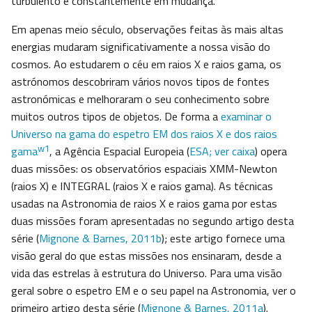
turbulento e constantemente em mudança.
Em apenas meio século, observações feitas às mais altas
energias mudaram significativamente a nossa visão do
cosmos. Ao estudarem o céu em raios X e raios gama, os
astrónomos descobriram vários novos tipos de fontes
astronómicas e melhoraram o seu conhecimento sobre
muitos outros tipos de objetos. De forma a
examinar o
Universo na gama do espetro EM dos raios X e dos raios
w1
gama
, a Agência Espacial Europeia (
ESA; ver caixa
) opera
duas missões: os observatórios espaciais XMM-Newton
(raios X) e INTEGRAL (raios X e raios gama). As técnicas
usadas na Astronomia de raios X e raios gama por estas
duas missões foram apresentadas no segundo artigo desta
série (
Mignone & Barnes, 2011b
); este artigo fornece uma
visão geral do que estas missões nos ensinaram, desde a
vida das estrelas à estrutura do Universo. Para uma visão
geral sobre o espetro EM e o seu papel na Astronomia, ver o
primeiro artigo desta série (
Mignone & Barnes, 2011a
).