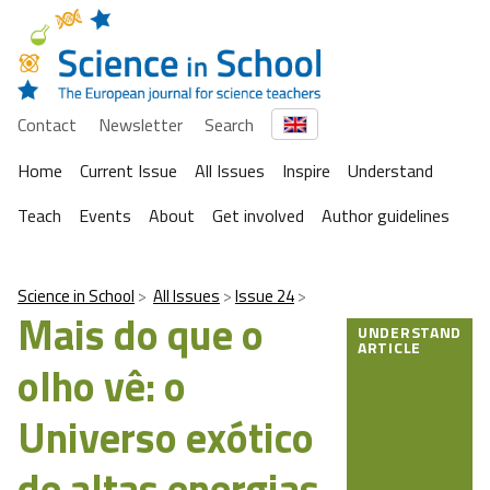
Contact
Newsletter
Search
Home
Current Issue
All Issues
Inspire
Understand
Teach
Events
About
Get involved
Author guidelines
Science in School
All Issues
Issue 24
Mais do que o
UNDERSTAND
ARTICLE
olho vê: o
Universo exótico
de altas energias