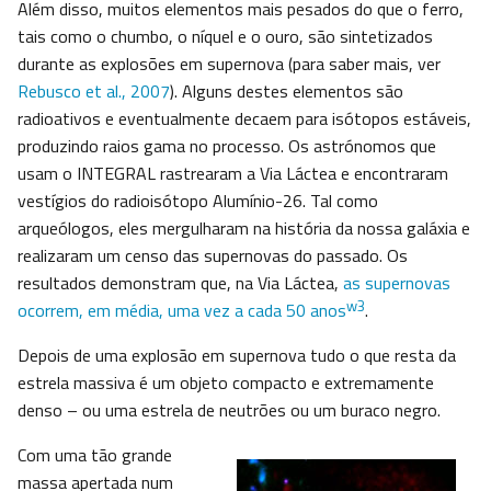
Além disso, muitos elementos mais pesados do que o ferro,
tais como o chumbo, o níquel e o ouro, são sintetizados
durante as explosões em supernova (para saber mais, ver
Rebusco et al., 2007
). Alguns destes elementos são
radioativos e eventualmente decaem para isótopos estáveis,
produzindo raios gama no processo. Os astrónomos que
usam o INTEGRAL rastrearam a Via Láctea e encontraram
vestígios do radioisótopo Alumínio-26. Tal como
arqueólogos, eles mergulharam na história da nossa galáxia e
realizaram um censo das supernovas do passado. Os
resultados demonstram que, na Via Láctea,
as supernovas
w3
ocorrem, em média, uma vez a cada 50 anos
.
Depois de uma explosão em supernova tudo o que resta da
estrela massiva é um objeto compacto e extremamente
denso – ou uma estrela de neutrões ou um buraco negro.
Com uma tão grande
massa apertada num