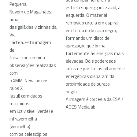
Pequena
estrela supergigante azul, à
Nuvem de Magalhães,
esquerda. O material
uma
removido circula em espiral
das galáxias vizinhas da
em torno do buraco negro,
Via
formando um disco de
Láctea. Esta imagem
agregação que brilha
de
fortemente às energias mais
falsa-cor combina
elevadas. Dois poderosos
observações realizadas
jatos de partículas altamente
com
energéticas disparam da
o XMM-Newton nos
proximidade do buraco
raios X
negro.
(azul) com dados
A imagem é cortesia da ESA /
recolhidos
AOES Medialab
em luz visível (verde) e
infravermelha
(vermelho)
com os telescópios