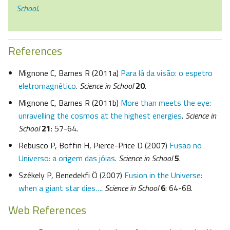
School
.
References
Mignone C, Barnes R (2011a)
Para lá da visão: o espetro
eletromagnético
.
Science in School
20
.
Mignone C, Barnes R (2011b)
More than meets the eye:
unravelling the cosmos at the highest energies
.
Science in
School
21
: 57-64.
Rebusco P, Boffin H, Pierce-Price D (2007)
Fusão no
Universo: a origem das jóias
.
Science in School
5
.
Székely P, Benedekfi Ö (2007)
Fusion in the Universe:
when a giant star dies…
.
Science in School
6
: 64-68.
Web References