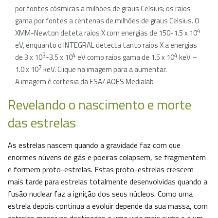
por fontes cósmicas a milhões de graus Celsius; os raios
gama por fontes a centenas de milhões de graus Celsius. O
4
XMM-Newton deteta raios X com energias de 150-1.5 x 10
eV, enquanto o INTEGRAL detecta tanto raios X a energias
3
4
4
de 3 x 10
-3.5 x 10
eV como raios gama de 1.5 x 10
keV –
7
1.0 x 10
keV. Clique na imagem para a aumentar.
A imagem é cortesia da ESA/ AOES Medialab
Revelando o nascimento e morte
das estrelas
As estrelas nascem quando a gravidade faz com que
enormes núvens de gás e poeiras colapsem, se fragmentem
e formem proto-estrelas. Estas proto-estrelas crescem
mais tarde para estrelas totalmente desenvolvidas quando a
fusão nuclear faz a ignição dos seus núcleos. Como uma
estrela depois continua a evoluir depende da sua massa, com