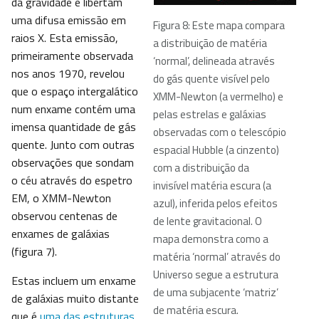
da gravidade e libertam
uma difusa emissão em
Figura 8: Este mapa compara
raios X. Esta emissão,
a distribuição de matéria
primeiramente observada
‘normal’, delineada através
nos anos 1970, revelou
do gás quente visível pelo
que o espaço intergalático
XMM-Newton (a vermelho) e
num enxame contém uma
pelas estrelas e galáxias
imensa quantidade de gás
observadas com o telescópio
quente. Junto com outras
espacial Hubble (a cinzento)
observações que sondam
com a distribuição da
o céu através do espetro
invisível matéria escura (a
EM, o XMM-Newton
azul), inferida pelos efeitos
observou centenas de
de lente gravitacional. O
enxames de galáxias
mapa demonstra como a
(figura 7).
matéria ‘normal’ através do
Universo segue a estrutura
Estas incluem um enxame
de uma subjacente ‘matriz’
de galáxias muito distante
de matéria escura.
que é
uma das estruturas