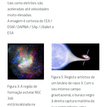
tais como eletrões são
aceleradas até velocidades
muito elevadas.
A imagem é cortesia de CEA /
DSM / DAPNIA / SAp / J Ballet e
ESA
Figura 5: Registo artístico de
um binário de raios X. Com o
Figura 3: A região de
seu intenso campo
formação estelar NGC
gravitacional, o buraco negro
346
à direita captura matéria da
está localizada na
sua companheira, uma