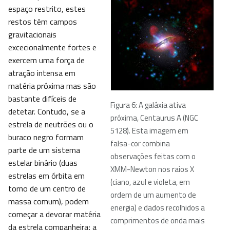
espaço restrito, estes
restos têm campos
gravitacionais
excecionalmente fortes e
exercem uma força de
atração intensa em
matéria próxima mas são
bastante difíceis de
Figura 6: A galáxia ativa
detetar. Contudo, se a
próxima, Centaurus A (NGC
estrela de neutrões ou o
5128). Esta imagem em
buraco negro formam
falsa-cor combina
parte de um sistema
observações feitas com o
estelar binário (duas
XMM-Newton nos raios X
estrelas em órbita em
(ciano, azul e violeta, em
torno de um centro de
ordem de um aumento de
massa comum), podem
energia) e dados recolhidos a
começar a devorar matéria
comprimentos de onda mais
da estrela companheira; a