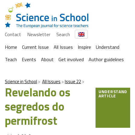
Contact
Newsletter
Search
Home
Current Issue
All Issues
Inspire
Understand
Teach
Events
About
Get involved
Author guidelines
Science in School
All Issues
Issue 22
Revelando os
UNDERSTAND
ARTICLE
segredos do
permifrost