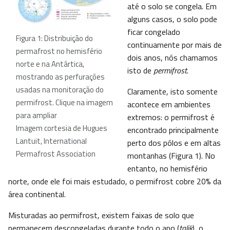
até o solo se congela. Em
alguns casos, o solo pode
ficar congelado
Figura 1: Distribuição do
continuamente por mais de
permafrost no hemisfério
dois anos, nós chamamos
norte e na Antártica,
isto de
permifrost
.
mostrando as perfurações
usadas na monitoração do
Claramente, isto somente
permifrost. Clique na imagem
acontece em ambientes
para ampliar
extremos: o permifrost é
Imagem cortesia de Hugues
encontrado principalmente
Lantuit, International
perto dos pólos e em altas
Permafrost Association
montanhas (Figura 1). No
entanto, no hemisfério
norte, onde ele foi mais estudado, o permifrost cobre 20% da
área continental.
Misturadas ao permifrost, existem faixas de solo que
permanecem descongeladas durante todo o ano (
talik
), o