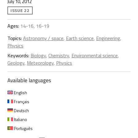
July 10, 2012
ISSUE 22
Ages:
14-16, 16-19
Topics:
Astronomy / space
,
Earth science
,
Engineering
,
Physics
Keywords:
Biology
,
Chemistry
,
Environmental science
,
Geology
,
Meteorology
,
Physics
Available languages
English
Français
Deutsch
Italiano
Português