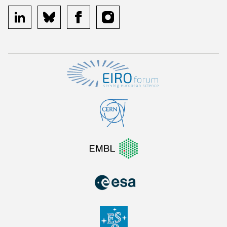
linkedin
bluesky
facebook
instagram