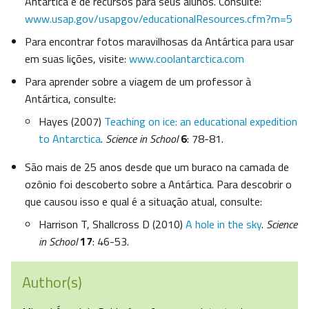
Antártica e de recursos para seus alunos. Consulte:
www.usap.gov/usapgov/educationalResources.cfm?m=5
Para encontrar fotos maravilhosas da Antártica para usar
em suas lições, visite:
www.coolantarctica.com
Para aprender sobre a viagem de um professor à
Antártica, consulte:
Hayes (2007)
Teaching on ice: an educational expedition
to Antarctica
.
Science in School
6
: 78-81.
São mais de 25 anos desde que um buraco na camada de
ozônio foi descoberto sobre a Antártica. Para descobrir o
que causou isso e qual é a situação atual, consulte:
Harrison T, Shallcross D (2010)
A hole in the sky
.
Science
in School
17
: 46-53.
Author(s)